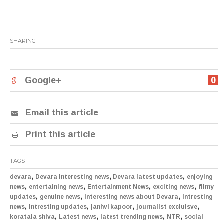
SHARING
Google+
0
Email this article
Print this article
TAGS
,
,
,
devara
Devara interesting news
Devara latest updates
enjoying
,
,
,
,
news
entertaining news
Entertainment News
exciting news
filmy
,
,
,
updates
genuine news
interesting news about Devara
intresting
,
,
,
,
news
intresting updates
janhvi kapoor
journalist excluisve
,
,
,
,
koratala shiva
Latest news
latest trending news
NTR
social