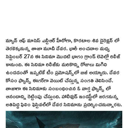
మ్యాన్ ఆఫ్ మాసెస్‌ ఎన్టీఆర్ హీరోగా, కొరటాల శివ డైరెక్షన్ లో
తెరకెక్కనున్న తాజా మూవీ దేవర. భారీ అంచనాల మధ్య
సెప్టెంబర్ 27న ఈ సినిమా మొదటి భాగం గ్రాండ్ లెవెల్లో రిలీజ్
కానుంది. ఈ సినిమా రిలీజ్‌కు మరికొన్ని రోజులు మిగిలి
ఉండడంతో ఇప్పటికే టీం ప్రమోషన్స్‌లో బిజీ అయ్యారు. దేవర
కోసం ఫ్యాన్స్ ఈగర్‌గా వెయిట్ చేస్తున్న సంగతి తెలిసిందే.
తాజాగా ఈ సినిమాకు సంబంధించిన ఓ వార్త ఫ్యాన్స్ లో
ఆనందాన్ని రెట్టింపు చేస్తుంది. హాలీవుడ్ ఇండస్ట్రీలో జరగనున్న
అతిపెద్ద ఫిలిం ఫెస్టివల్‌లో దేవర సినిమాను ప్రదర్శించనున్నారట‌.