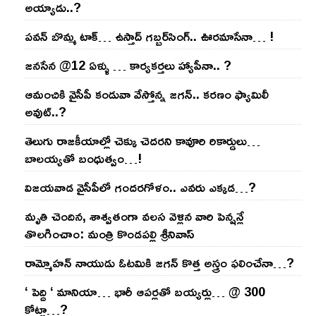
అయ్యాడు..?
ప‌వ‌న్ బొమ్మ టాక్‌… ఉస్తాద్ గ‌బ్బ‌ర్‌సింగ్‌.. ఊర‌మాసేనా… !
జనసేన @12 ఏళ్ళు … కార్యకర్తలు హ్యాపీనా.. ?
ఆమంచికి వైసీపీ కండువా వేస్తోన్న జ‌గ‌న్‌.. క‌ర‌ణం ఫ్యామిలీ
అవుట్‌..?
తెలుగు రాజ‌కీయాల్లో చెక్కు చెద‌ర‌ని కావూరి రికార్డులు…
బాల‌య్యతో బంధుత్వం…!
విజ‌య‌వాడ వైసీపీలో గంద‌ర‌గోళం.. ఎవ‌రు ఎక్క‌డ‌…?
మృతి చెందిన, శాశ్వతంగా వలస వెళ్లిన వారి పెన్ష‌న్లే
తొల‌గించాం: మంత్రి కొండపల్లి శ్రీనివాస్
రామ్మోహ‌న్ నాయుడు ఓట‌మికి జ‌గ‌న్ కొత్త అస్త్రం ఫ‌లించేనా…?
‘ పెద్ది ‘ మానియా… భారీ ఆప‌ర్ల‌తో బ‌య్య‌ర్లు… @ 300
కోట్లా…?