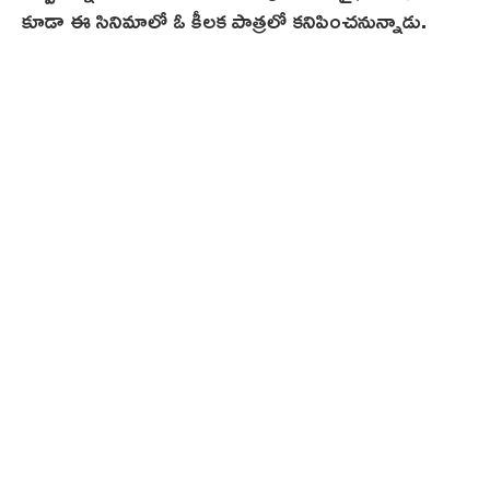
కూడా ఈ సినిమాలో ఓ కీలక పాత్రలో కనిపించనున్నాడు.