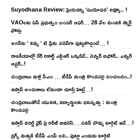
Suyodhana Review: ప్రియదర్శి ‘సుయోధన’ రివ్యూ.. !
VAOల‌కు ఏపీ ప్ర‌భుత్వం బంప‌ర్ ఆఫ‌ర్‌… 28 వేల మందికి స్మార్ట్
ఫోన్లు
జ‌గ‌న్‌కు ‘ క‌మ్మ ‘ టి ప్రేమ స‌డెన్‌గా పుట్టుకొచ్చిందే… !
రాజ‌కీయాల్లో రేర్ రికార్డ్ ఎన్టీఆర్ ఒక్క‌డిదే.. నెవ్వ‌ర్ బిఫోర్‌.. ఎవ్వ‌ర్
ఆఫ్ట‌ర్‌..!
చంద్ర‌బాబు మ‌ళ్లీ సీఎం … టీడీపీ మంత్రి కొండ‌ప‌ల్లి సంచ‌ల‌నం..!
ఉస్తాద్ అంచ‌నాలు లేకుండా చూస్తే హిట్టే…!
చంద్ర‌బాబుతోనే యువ‌త‌, విద్యార్థుల‌కు భ‌విష్య‌త్తు : మంత్రి
కొండ‌ప‌ల్లి
ఉస్తాద్ వ‌ర‌ల్డ్ వైడ్ ప్రి రిలీజ్ బిజినెస్‌… ప‌వ‌న్ బొమ్మ టార్గెట్ ఇదే…!
డ్రగ్స్ మత్తుకి టీడీపీ ఎంపీ బలి.. పుట్టా ఎందుకు టార్గెట్