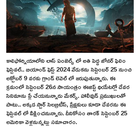
కాలిఫోర్నియాలోని లాస్ ఏంజెల్స్ లో అతి పెద్ద జోనర్ ఫిలిం
ఫెస్టివల్.. బియాండ్ ఫెస్ట్‌ 2024 వేడుకను సెప్టెంబర్ 25 నుంచి
అక్టోబర్ 9 వరకు గ్రాండ్ లెవెల్ లో జరుపుతున్నారు. ఈ
క్రమంలో సెప్టెంబర్ 26న సాయంత్రం ఈజిప్ట్ థియేటర్లో దేవర
సినిమాను ప్లే చేయనున్నారు మేకర్స్. హాలీవుడ్ ప్రముఖులతో
పాటు.. అక్క‌డ స్టార్ సెల‌బ్రిటీస్‌, ప్రేక్షకులు కూడా దేవరను ఈ
ఫెస్టివల్ లో వీక్షించనున్నారు. దీనికోసం తారక్ సెప్టెంబర్ 25
అమెరికా వెళ్లనున్నట్లు సమాచారం.