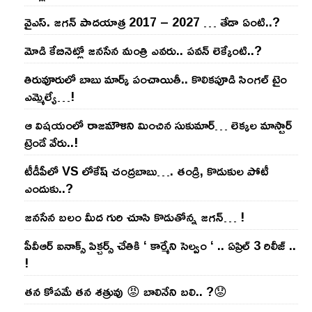
వైఎస్‌. జ‌గ‌న్ పాద‌యాత్ర 2017 – 2027 … తేడా ఏంటి..?
మోడి కేబినెట్లో జ‌నసేన మంత్రి ఎవ‌రు.. ప‌వ‌న్ లెక్కేంటి..?
తిరువూరులో బాబు మార్క్ పంచాయితీ.. కొలిక‌పూడి సింగ‌ల్ టైం
ఎమ్మెల్యే…!
ఆ విష‌యంలో రాజ‌మౌళిని మించిన సుకుమార్‌… లెక్క‌ల మాస్టార్
ట్రెండే వేరు..!
టీడీపీలో VS లోకేష్ చంద్ర‌బాబు…. తండ్రి, కొడుకుల పోటీ
ఎందుకు..?
జ‌న‌సేన బ‌లం మీద గురి చూసి కొడుతోన్న జ‌గ‌న్‌… !
పీవీఆర్ ఐనాక్స్ పిక్చర్స్ చేతికి ‘ కార్మేని సెల్వం ‘ .. ఏప్రిల్ 3 రిలీజ్ ..
!
తన కోపమే తన శత్రువు 😡 బాలినేని బలి.. ?😟