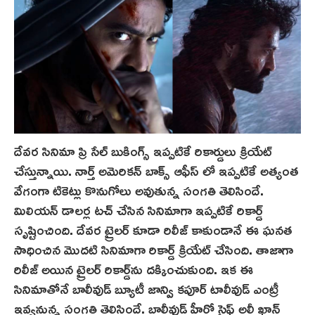
దేవర సినిమా ప్రి సేల్ బుకింగ్స్ ఇప్పటికే రికార్డులు క్రియేట్
చేస్తున్నాయి. నార్త్ అమెరికన్ బాక్స్ ఆఫీస్ లో ఇప్పటికే అత్యంత
వేగంగా టికెట్లు కొనుగోలు అవుతున్న సంగతి తెలిసిందే.
మిలియన్ డాలర్ల టచ్ చేసిన సినిమాగా ఇప్పటికే రికార్డ్‌
సృష్టించింది. దేవర ట్రైలర్ కూడా రిలీజ్ కాకుండానే ఈ ఘనత
సాధించిన మొదటి సినిమాగా రికార్డ్ క్రియేట్ చేసింది. తాజాగా
రిలీజ్ అయిన ట్రైలర్ రికార్డ్‌ను దక్కించుకుంది. ఇక ఈ
సినిమాతోనే బాలీవుడ్ బ్యూటీ జాన్వి కపూర్ టాలీవుడ్ ఎంట్రీ
ఇవ్వ‌నున్న‌ సంగతి తెలిసిందే. బాలీవుడ్ హీరో సైఫ్ అలీ ఖాన్