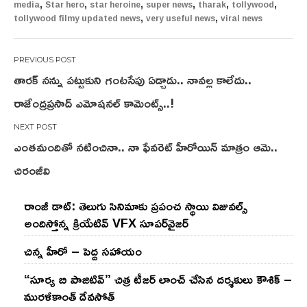
,
,
,
,
,
,
media
Star hero
star heroine
super news
tharak
tollywood
,
,
tollywood filmy updated news
very useful news
viral news
Post
తారక్ నన్ను పట్టుకుని గంటసేపు ఏడ్చాడు.. నావల్ల కాలేదు..
navigation
రాజేంద్రప్రసాద్ ఎమోషనల్ కామెంట్స్..!
ఎంతమందితో నటించినా.. నా ఫేవరెట్ హీరోయిన్ మాత్రం ఆమె..
చిరంజీవి
రాంజీ డాట్: తెలుగు సినిమాకు ప్రపంచ స్థాయి విజువల్స్
అందిస్తోన్న క్రియేటివ్ VFX సూపర్‌వైజర్
చిన్న హీరో – పెద్ద సహాయం
“సూర్య బి పాజిటివ్” చిత్ర టీజర్ లాంచ్ చేసిన‌ దర్శకులు కౌశిక్ –
మురళీకాంత్ దేవసోత్