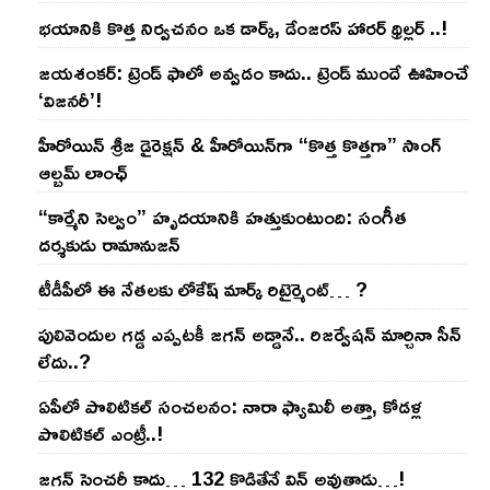
భయానికి కొత్త నిర్వచనం ఒక డార్క్, డేంజరస్ హారర్ థ్రిల్లర్ ..!
జయశంకర్: ట్రెండ్‌ ఫాలో అవ్వడం కాదు.. ట్రెండ్‌ ముందే ఊహించే
‘విజనరీ’!
హీరోయిన్ శ్రీజ డైరెక్ష‌న్ & హీరోయిన్‌గా “కొత్త కొత్తగా” సాంగ్
ఆల్బమ్ లాంఛ్
“కార్మేని సెల్వం” హృదయానికి హత్తుకుంటుంది: సంగీత
దర్శకుడు రామానుజన్
టీడీపీలో ఈ నేత‌ల‌కు లోకేష్ మార్క్ రిటైర్మెంట్‌… ?
పులివెందుల గ‌డ్డ ఎప్ప‌ట‌కీ జ‌గ‌న్ అడ్డానే.. రిజ‌ర్వేష‌న్ మార్చినా సీన్
లేదు..?
ఏపీలో పొలిటిక‌ల్ సంచ‌ల‌నం: నారా ఫ్యామిలీ అత్తా, కోడ‌ళ్ల
పొలిటికల్ ఎంట్రీ..!
జ‌గ‌న్ సెంచ‌రీ కాదు… 132 కొడితేనే విన్ అవుతాడు…!