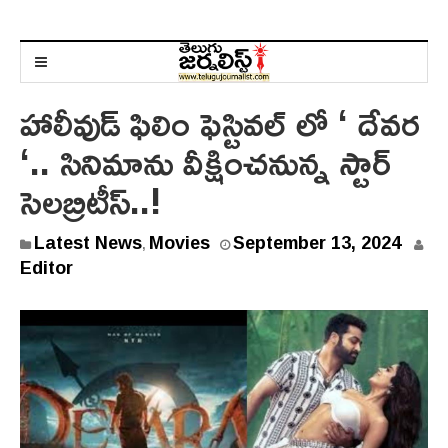
హాలీవుడ్ ఫిలిం ఫెస్టివల్ లో ‘ దేవర
‘.. సినిమాను వీక్షించనున్న స్టార్
సెలబ్రిటీస్..!
Latest News
Movies
September 13, 2024
,
Editor