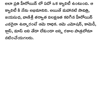
అలా ప్రతి హీరోయిన్ లో ఏదో ఒక క్వాలిటీ ఉంటుంది. ఆ
క్వాలిటీ కి నేను అభిమానిని. అయితే మహానటి సావిత్రి,
జయసుధ, వాణిశ్రీ తర్వాత విలక్షణత కలిగిన హీరోయిన్
ఎవరైనా ఉన్నారంటే ఆమె రాధిక. ఆమె ఎమోషన్, కామెడీ,
క్లాస్, మాస్ అని తేడా లేకుండా అన్ని రకాల పాత్రలోనూ
నటించేయగలరు.