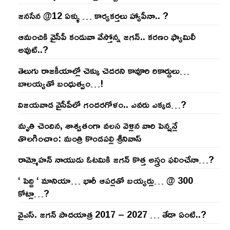
జనసేన @12 ఏళ్ళు … కార్యకర్తలు హ్యాపీనా.. ?
ఆమంచికి వైసీపీ కండువా వేస్తోన్న జ‌గ‌న్‌.. క‌ర‌ణం ఫ్యామిలీ
అవుట్‌..?
తెలుగు రాజ‌కీయాల్లో చెక్కు చెద‌ర‌ని కావూరి రికార్డులు…
బాల‌య్యతో బంధుత్వం…!
విజ‌య‌వాడ వైసీపీలో గంద‌ర‌గోళం.. ఎవ‌రు ఎక్క‌డ‌…?
మృతి చెందిన, శాశ్వతంగా వలస వెళ్లిన వారి పెన్ష‌న్లే
తొల‌గించాం: మంత్రి కొండపల్లి శ్రీనివాస్
రామ్మోహ‌న్ నాయుడు ఓట‌మికి జ‌గ‌న్ కొత్త అస్త్రం ఫ‌లించేనా…?
‘ పెద్ది ‘ మానియా… భారీ ఆప‌ర్ల‌తో బ‌య్య‌ర్లు… @ 300
కోట్లా…?
వైఎస్‌. జ‌గ‌న్ పాద‌యాత్ర 2017 – 2027 … తేడా ఏంటి..?