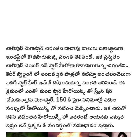
టాలీవుడ్ మెగాస్టార్ చిరంజీవి దాదాపు నాలుగు దశాబ్దాలుగా
ఇండస్ట్రీలో కొనసాగుతున్న సంగతి తెలిసిందే. ఇక ప్రస్తుతం
టాలీవుడ్ నెంబర్ వన్ స్టార్ హీరోగా కొనసాగుతున్న చిరంజీవి..
కెరీర్ స్టార్టింగ్ లో అందివచ్చిన పాత్రలో నటిస్తూ అంచలంచెలుగా
ఎదిగి స్టార్ హీర్ ఇమేజ్‌ దక్కించుకున్న సంగతి తెలిసిందే. ఈ
క్రమంలో ఎంతో మంది స్టార్ హీరోయిన్స్ తో స్క్రీన్ షేర్
చేసుకున్నాడు మెగాస్టార్. 150 కి పైగా సినిమాల్లో పదుల
సంఖ్యలో హీరోయిన్స్ తో నటించి మెప్పించాడు. ఇక చిరుతో
కలిసి నటించిన హీరోయిన్స్ లో ఎవరంటే ఆయనకు ఎక్కువ
ఇష్టం అనే ప్రశ్నకు ఓ సందర్భంలో సమాధానం ఇచ్చారు.