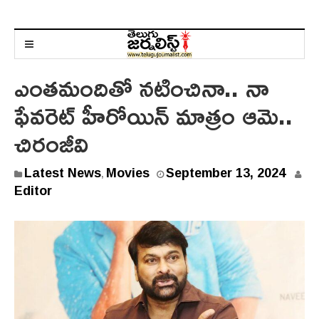
ఎంతమందితో నటించినా.. నా
ఫేవరెట్ హీరోయిన్ మాత్రం ఆమె..
చిరంజీవి
Latest News
Movies
September 13, 2024
,
Editor