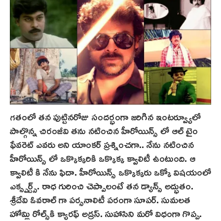
గతంలో తన పుట్టినరోజు సందర్భంగా జరిగిన ఇంటర్వ్యూలో
పాల్గొన్న చిరంజీవి తను నటించిన హీరోయిన్స్ లో ఆల్ టైం
ఫేవరెట్ ఎవరు అని యాంకర్ ప్రశ్నించగా.. నేను నటించిన
హీరోయిన్స్ లో ఒక్కొక్కరికి ఒక్కొక్క క్వాలిటీ ఉంటుంది. ఆ
క్వాలిటీ కి నేను ఫిదా. హీరోయిన్స్ ఒక్కొక్కరు ఒక్కో విషయంలో
ఎక్స్పర్ట్స్. రాధ గురించి చెప్పాలంటే తన డ్యాన్స్ అద్భుతం.
శ్రీదేవి ఓవరాల్ గా పర్సనాలిటీ పరంగా సూపర్. సుమలత
హోమ్లి రోల్స్‌కి క్యారఫ్ అడ్రస్. సుహాసిని మరో విధంగా గొప్ప.