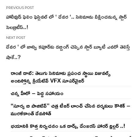
Post
హాలీవుడ్ ఫిలిం ఫెస్టివల్ లో ‘ దేవర ‘.. సినిమాను వీక్షించనున్న స్టార్
navigation
సెలబ్రిటీస్..!
దేవర ‘ లో జాన్వి కపూర్‌కు డబ్బింగ్ చెప్పిన స్టార్ బ్యూటీ ఎవరో తెలిస్తే
షాకే..?
రాంజీ డాట్: తెలుగు సినిమాకు ప్రపంచ స్థాయి విజువల్స్
అందిస్తోన్న క్రియేటివ్ VFX సూపర్‌వైజర్
చిన్న హీరో – పెద్ద సహాయం
“సూర్య బి పాజిటివ్” చిత్ర టీజర్ లాంచ్ చేసిన‌ దర్శకులు కౌశిక్ –
మురళీకాంత్ దేవసోత్
భయానికి కొత్త నిర్వచనం ఒక డార్క్, డేంజరస్ హారర్ థ్రిల్లర్ ..!