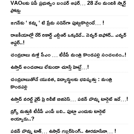
VAOల‌కు ఏపీ ప్ర‌భుత్వం బంప‌ర్ ఆఫ‌ర్‌… 28 వేల మందికి స్మార్ట్
ఫోన్లు
జ‌గ‌న్‌కు ‘ క‌మ్మ ‘ టి ప్రేమ స‌డెన్‌గా పుట్టుకొచ్చిందే… !
రాజ‌కీయాల్లో రేర్ రికార్డ్ ఎన్టీఆర్ ఒక్క‌డిదే.. నెవ్వ‌ర్ బిఫోర్‌.. ఎవ్వ‌ర్
ఆఫ్ట‌ర్‌..!
చంద్ర‌బాబు మ‌ళ్లీ సీఎం … టీడీపీ మంత్రి కొండ‌ప‌ల్లి సంచ‌ల‌నం..!
ఉస్తాద్ అంచ‌నాలు లేకుండా చూస్తే హిట్టే…!
చంద్ర‌బాబుతోనే యువ‌త‌, విద్యార్థుల‌కు భ‌విష్య‌త్తు : మంత్రి
కొండ‌ప‌ల్లి
ఉస్తాద్ వ‌ర‌ల్డ్ వైడ్ ప్రి రిలీజ్ బిజినెస్‌… ప‌వ‌న్ బొమ్మ టార్గెట్ ఇదే…!
డ్రగ్స్ మత్తుకి టీడీపీ ఎంపీ బలి.. పుట్టా ఎందుకు టార్గెట్
అయ్యాడు..?
ప‌వ‌న్ బొమ్మ టాక్‌… ఉస్తాద్ గ‌బ్బ‌ర్‌సింగ్‌.. ఊర‌మాసేనా… !