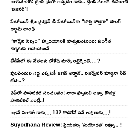
జయశంకర్: ట్రెండ్‌ ఫాలో అవ్వడం కాదు.. ట్రెండ్‌ ముందే ఊహించే
‘విజనరీ’!
హీరోయిన్ శ్రీజ డైరెక్ష‌న్ & హీరోయిన్‌గా “కొత్త కొత్తగా” సాంగ్
ఆల్బమ్ లాంఛ్
“కార్మేని సెల్వం” హృదయానికి హత్తుకుంటుంది: సంగీత
దర్శకుడు రామానుజన్
టీడీపీలో ఈ నేత‌ల‌కు లోకేష్ మార్క్ రిటైర్మెంట్‌… ?
పులివెందుల గ‌డ్డ ఎప్ప‌ట‌కీ జ‌గ‌న్ అడ్డానే.. రిజ‌ర్వేష‌న్ మార్చినా సీన్
లేదు..?
ఏపీలో పొలిటిక‌ల్ సంచ‌ల‌నం: నారా ఫ్యామిలీ అత్తా, కోడ‌ళ్ల
పొలిటికల్ ఎంట్రీ..!
జ‌గ‌న్ సెంచ‌రీ కాదు… 132 కొడితేనే విన్ అవుతాడు…!
Suyodhana Review: ప్రియదర్శి ‘సుయోధన’ రివ్యూ.. !