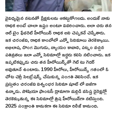
వైవిధ్యమైన నటనతో ప్రేక్షకులను ఆకట్టుకోగలదు. అందుకే నాకు
రాధిక అంటే చాలా ఇష్టం అంటూ వివరించారు. అలా చిరు తన
ఆల్ టైం ఫేవరెట్ హీరోయిన్ రాధిక అని చెప్పక‌నే చెప్పేశారు.
ఇక చిరంజీవి, రాధిక కాంబోలో ఎన్నో సినిమాలు తెర‌కెక్కాయి.
అభిలాష, దొంగ మొగుడు, న్యాయం కావాలి, పట్నం వచ్చిన
పతివ్రతలు ఇలా ఎన్నో సినిమాల్లో ఇద్దరు కలిసి నటించారు. ఇక
ఇప్పటికప్పుడు చిరు తన హీరోయిన్స్‌తో గెట్ టు గెదర్
అవుతూనే ఉంటారు. 1990 హీరోలు, హీరోయిన్స్ గతంలో ఓ
చోట చెర్రీ సెలబ్రేషన్స్ చేసుకున్న సంగతి తెలిసిందే. ఇక
ప్రస్తుతం చిరంజీవి విశ్వంభర సినిమా షూట్ లో బిజీగా
ఉన్నాడు. సోషియా ఫాంటసీ డ్రామాగా మల్లిడి వసిష్ట‌ డైరెక్షన్లో
తెరకెక్కుతున్న ఈ సినిమాల్లో త్రిష హీరోయిన్‌గా నటిస్తుంది.
2025 సంక్రాంతి కానుకగా ఈ సినిమా రిలీజ్ కానుంది.