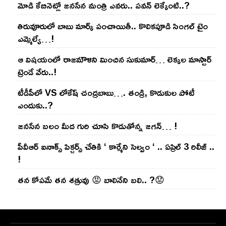
మోడి కేబినెట్లో జ‌నసేన మంత్రి ఎవ‌రు.. ప‌వ‌న్ లెక్కేంటి..?
తిరువూరులో బాబు మార్క్ పంచాయితీ.. కొలిక‌పూడి సింగ‌ల్ టైం
ఎమ్మెల్యే…!
ఆ విష‌యంలో రాజ‌మౌళిని మించిన సుకుమార్‌… లెక్క‌ల మాస్టార్
ట్రెండే వేరు..!
టీడీపీలో VS లోకేష్ చంద్ర‌బాబు…. తండ్రి, కొడుకుల పోటీ
ఎందుకు..?
జ‌న‌సేన బ‌లం మీద గురి చూసి కొడుతోన్న జ‌గ‌న్‌… !
పీవీఆర్ ఐనాక్స్ పిక్చర్స్ చేతికి ‘ కార్మేని సెల్వం ‘ .. ఏప్రిల్ 3 రిలీజ్ ..
!
తన కోపమే తన శత్రువు 😡 బాలినేని బలి.. ?😟