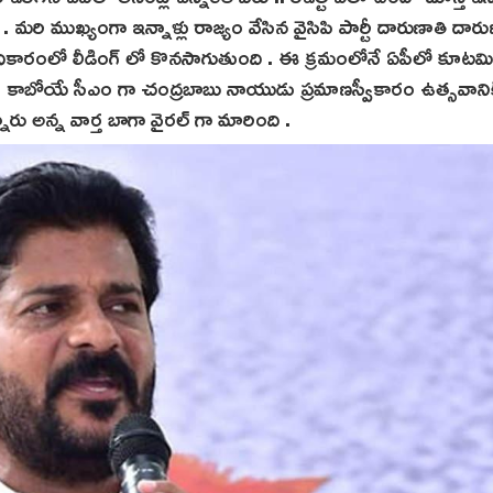
 మరి ముఖ్యంగా ఇన్నాళ్లు రాజ్యం వేసిన వైసిపి పార్టీ దారుణాతి దార
కారంలో లీడింగ్ లో కొనసాగుతుంది . ఈ క్రమంలోనే ఏపీలో కూటమ
ది . కాబోయే సీఎం గా చంద్రబాబు నాయుడు ప్రమాణస్వీకారం ఉత్సవాని
ారు అన్న వార్త బాగా వైరల్ గా మారింది .