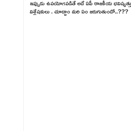
ఇప్పుడు ఉపయోగపడితే అదే ఏపీ రాజకీయ భవిష్యత్తు
విశ్లేషకులు . చూద్దాం మరి ఏం జరుగుతుందో..???