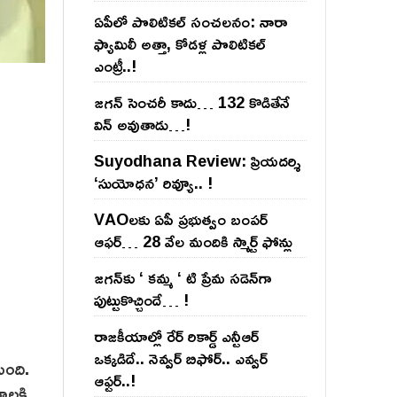
ఏపీలో పొలిటిక‌ల్ సంచ‌ల‌నం: నారా
ఫ్యామిలీ అత్తా, కోడ‌ళ్ల పొలిటికల్
ఎంట్రీ..!
జ‌గ‌న్ సెంచ‌రీ కాదు… 132 కొడితేనే
విన్ అవుతాడు…!
Suyodhana Review: ప్రియదర్శి
‘సుయోధన’ రివ్యూ.. !
VAOల‌కు ఏపీ ప్ర‌భుత్వం బంప‌ర్
ఆఫ‌ర్‌… 28 వేల మందికి స్మార్ట్ ఫోన్లు
జ‌గ‌న్‌కు ‘ క‌మ్మ ‘ టి ప్రేమ స‌డెన్‌గా
పుట్టుకొచ్చిందే… !
రాజ‌కీయాల్లో రేర్ రికార్డ్ ఎన్టీఆర్
ఒక్క‌డిదే.. నెవ్వ‌ర్ బిఫోర్‌.. ఎవ్వ‌ర్
ుంది.
ఆఫ్ట‌ర్‌..!
నాలకి