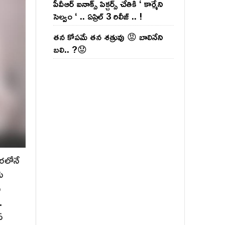
పీవీఆర్ ఐనాక్స్ పిక్చర్స్ చేతికి ‘ కార్మేని
సెల్వం ‘ .. ఏప్రిల్ 3 రిలీజ్ .. !
తన కోపమే తన శత్రువు 😡 బాలినేని
బలి.. ?😟
వరలోనే
ు
ి
.
్