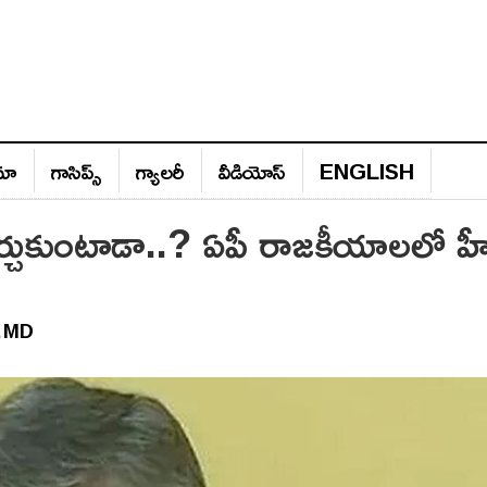
ిమా
గాసిప్స్‌
గ్యాల‌రీ
వీడియోస్‌
ENGLISH
ర్చుకుంటాడా..? ఏపీ రాజకీయాలలో హీ
MD