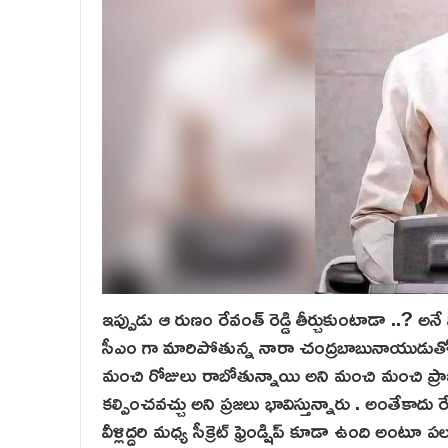
ఇప్పుడు ఆ రుణం రేవంత్ రెడ్డి తీర్చుకుంటాడా ..? అన
సీఎం గా మారిపోతున్న నారా చంద్రబాబునాయుడుతో చేత
మంచి రోజులు రాబోతున్నాయి అని మంచి మంచి ప్రాజెక్
కల్పించవచ్చు అని ప్రజలు భావిస్తున్నారు . అంతేకాదు 
వీళ్లిద్దరి మధ్య సీక్రెట్ ఫ్రెండ్షిప్ కూడా ఉంది అంటూ