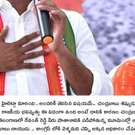
 హైలెట్గా మారింది . అందరికీ తెలిసిన విషయమే.. చంద్రబాబు శిష్యుడ
ెడ్డి రాజకీయ భవిష్యత్తు ఈ విధంగా ఉంది అంటే దానికి కారణం చంద్ర
లంగాణలో రేవంత్ రెడ్డి పేరు పాతాళానికి పడిపోతున్న మూమెంట్ల
బు నాయుడు .. కాంగ్రెస్ లోకి వెళ్ళమని చెప్పి అక్కడ అధికారం చేపట్