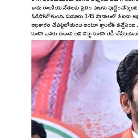
కాదు రాజకీయ నేతలకు సైతం వణుకు పుట్టించేస్తుంది .
ఓడిపోబోతుంది. సుమారు 145 స్థానాలలో ఓటమి అధి
అధికారం చేపట్టబోతుంది అంటూ క్లారిటీకి వచ్చేసిం
కూడా ఎవరు రావాలి అని లిస్టు కూడా రెడీ చేసేసుకున్న