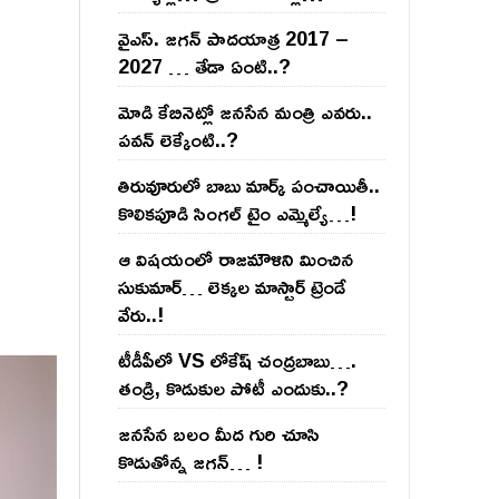
వైఎస్‌. జ‌గ‌న్ పాద‌యాత్ర 2017 –
2027 … తేడా ఏంటి..?
మోడి కేబినెట్లో జ‌నసేన మంత్రి ఎవ‌రు..
ప‌వ‌న్ లెక్కేంటి..?
తిరువూరులో బాబు మార్క్ పంచాయితీ..
కొలిక‌పూడి సింగ‌ల్ టైం ఎమ్మెల్యే…!
ఆ విష‌యంలో రాజ‌మౌళిని మించిన
సుకుమార్‌… లెక్క‌ల మాస్టార్ ట్రెండే
వేరు..!
టీడీపీలో VS లోకేష్ చంద్ర‌బాబు….
తండ్రి, కొడుకుల పోటీ ఎందుకు..?
జ‌న‌సేన బ‌లం మీద గురి చూసి
కొడుతోన్న జ‌గ‌న్‌… !