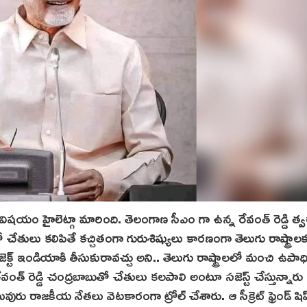
ే విషయం హైలెట్గా మారింది. తెలంగాణ సీఎం గా ఉన్న రేవంత్ రెడ్డి త్
ులు కలిపితే కచ్చితంగా గురుశిష్యులు కారణంగా తెలుగు రాష్ట్రాలక
ట్ ఇండియాకి తీసుకురావచ్చు అని.. తెలుగు రాష్ట్రాలలో మంచి ఉపాధ
రేవంత్ రెడ్డి చంద్రబాబుతో చేతులు కలపాలి అంటూ సజెస్ట్ చేస్తున్నారు 
 పలువురు రాజకీయ నేతలు వెటకారంగా ట్రోల్ చేశారు. ఆ సీక్రెట్ ఫ్రెండ్ షిప