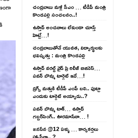
ుణంగా
చంద్ర‌బాబు మ‌ళ్లీ సీఎం … టీడీపీ మంత్రి
కొండ‌ప‌ల్లి సంచ‌ల‌నం..!
ి
కి
ఉస్తాద్ అంచ‌నాలు లేకుండా చూస్తే
హిట్టే…!
చంద్ర‌బాబుతోనే యువ‌త‌, విద్యార్థుల‌కు
భ‌విష్య‌త్తు : మంత్రి కొండ‌ప‌ల్లి
ఉస్తాద్ వ‌ర‌ల్డ్ వైడ్ ప్రి రిలీజ్ బిజినెస్‌…
ప‌వ‌న్ బొమ్మ టార్గెట్ ఇదే…!
డ్రగ్స్ మత్తుకి టీడీపీ ఎంపీ బలి.. పుట్టా
ఎందుకు టార్గెట్ అయ్యాడు..?
ప‌వ‌న్ బొమ్మ టాక్‌… ఉస్తాద్
గ‌బ్బ‌ర్‌సింగ్‌.. ఊర‌మాసేనా… !
జనసేన @12 ఏళ్ళు … కార్యకర్తలు
హ్యాపీనా.. ?