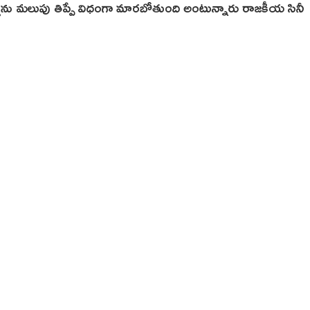
ను మలుపు తిప్పే విధంగా మారబోతుంది అంటున్నారు రాజకీయ సినీ