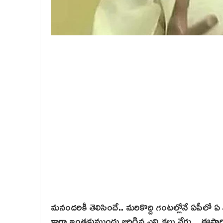
మనందరికీ తెలిసిందే.. మరికొద్ది గంటల్లోనే ఏపీలో ఏ ప
కాగా ఇంతకుముందు జరిగిన ఎన్నికలు వేరు .. ఈసారి జ