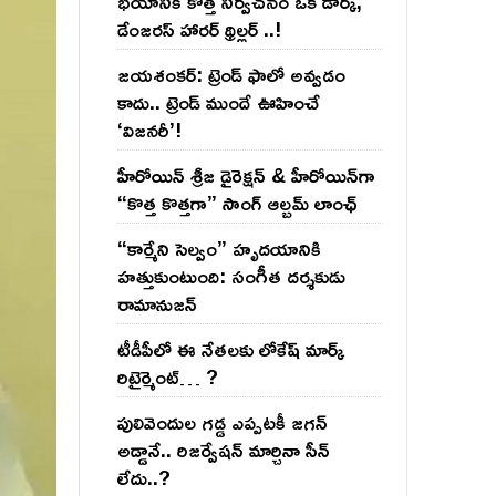
భయానికి కొత్త నిర్వచనం ఒక డార్క్,
డేంజరస్ హారర్ థ్రిల్లర్ ..!
జయశంకర్: ట్రెండ్‌ ఫాలో అవ్వడం
కాదు.. ట్రెండ్‌ ముందే ఊహించే
‘విజనరీ’!
హీరోయిన్ శ్రీజ డైరెక్ష‌న్ & హీరోయిన్‌గా
“కొత్త కొత్తగా” సాంగ్ ఆల్బమ్ లాంఛ్
“కార్మేని సెల్వం” హృదయానికి
హత్తుకుంటుంది: సంగీత దర్శకుడు
రామానుజన్
టీడీపీలో ఈ నేత‌ల‌కు లోకేష్ మార్క్
రిటైర్మెంట్‌… ?
పులివెందుల గ‌డ్డ ఎప్ప‌ట‌కీ జ‌గ‌న్
అడ్డానే.. రిజ‌ర్వేష‌న్ మార్చినా సీన్
లేదు..?