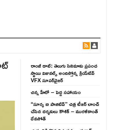
ట్
రాంజీ డాట్: తెలుగు సినిమాకు ప్రపంచ
స్థాయి విజువల్స్ అందిస్తోన్న క్రియేటివ్
VFX సూపర్‌వైజర్
చిన్న హీరో – పెద్ద సహాయం
“సూర్య బి పాజిటివ్” చిత్ర టీజర్ లాంచ్
చేసిన‌ దర్శకులు కౌశిక్ – మురళీకాంత్
దేవసోత్