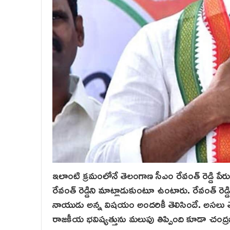
ఇలాంటి క్రమంలోనే తెలంగాణ సీఎం రేవంత్ రెడ్డి పేరు
రేవంత్ రెడ్డిని మాట్లాడుకుంటూ ఉంటారు. రేవంత్ ర
నాయుడు అన్న విషయం అందరికీ తెలిసిందే. అసలు తె
రాజకీయ భవిష్యత్తును మలుపు తిప్పింది కూడా చంద్రబా