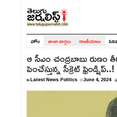
హోం
తాజా వార్తలు
రాజ‌కీయాలు
సిన
ఆ సీఎం చంద్రబాబు రుణం తీ
పెంచేస్తున్న సీక్రెట్ ఫ్రెండ్షిప్..!
Latest News
Politics
June 4, 2024
,