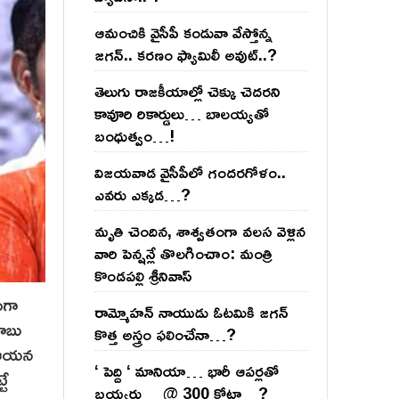
ఆమంచికి వైసీపీ కండువా వేస్తోన్న
జ‌గ‌న్‌.. క‌ర‌ణం ఫ్యామిలీ అవుట్‌..?
తెలుగు రాజ‌కీయాల్లో చెక్కు చెద‌ర‌ని
కావూరి రికార్డులు… బాల‌య్యతో
బంధుత్వం…!
విజ‌య‌వాడ వైసీపీలో గంద‌ర‌గోళం..
ఎవ‌రు ఎక్క‌డ‌…?
మృతి చెందిన, శాశ్వతంగా వలస వెళ్లిన
వారి పెన్ష‌న్లే తొల‌గించాం: మంత్రి
కొండపల్లి శ్రీనివాస్
ుగా
రామ్మోహ‌న్ నాయుడు ఓట‌మికి జ‌గ‌న్
బాబు
కొత్త అస్త్రం ఫ‌లించేనా…?
ో ఆయన
‘ పెద్ది ‘ మానియా… భారీ ఆప‌ర్ల‌తో
టే
బ‌య్య‌ర్లు… @ 300 కోట్లా…?