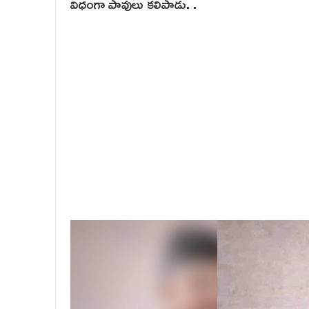
విధంగా పావులు కలిపాడు. .