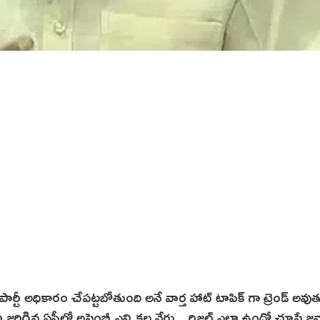
ార్టీ అధికారం చేపట్టబోతుంది అనే వార్త హాట్ టాపిక్ గా ట్రెండ్ అవుత
రిగిన ఏపీలో అసెంబ్లీ ఎన్నికల వేరు .. రిజల్ట్ ఎలా ఉందో చూస్తే జ