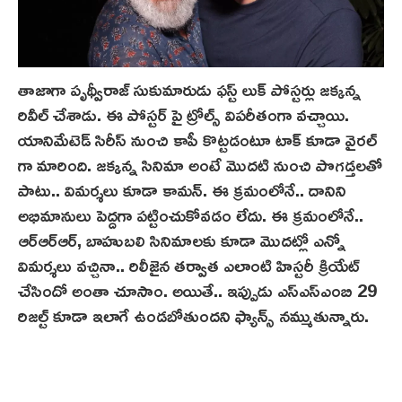
తాజాగా పృథ్వీరాజ్ సుకుమారుడు ఫస్ట్ లుక్ పోస్టర్లు జక్కన్న
రివీల్ చేశాడు. ఈ పోస్టర్ పై ట్రోల్స్ విపరీతంగా వచ్చాయి.
యానిమేటెడ్ సిరీస్ నుంచి కాపీ కొట్టడంటూ టాక్‌ కూడా వైరల్
గా మారింది. జక్కన్న సినిమా అంటే మొదటి నుంచి పొగడ్తలతో
పాటు.. విమర్శలు కూడా కామన్. ఈ క్రమంలోనే.. దానిని
అభిమానులు పెద్దగా పట్టించుకోవడం లేదు. ఈ క్రమంలోనే..
ఆర్‌ఆర్ఆర్, బాహుబలి సినిమాలకు కూడా మొదట్లో ఎన్నో
విమర్శలు వచ్చినా.. రిలీజైన‌ తర్వాత ఎలాంటి హిస్టరీ క్రియేట్
చేసిందో అంతా చూసాం. అయితే.. ఇప్పుడు ఎస్ఎస్ఎంబి 29
రిజల్ట్ కూడా ఇలాగే ఉండబోతుందని ఫ్యాన్స్ నమ్ముతున్నారు.