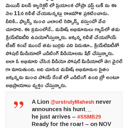
మెయిన్ విలన్ క్యారెక్టర్ లో ప్రియాంక చోప్రా ఫస్ట్ లుక్ ను ఈ
నెల 11న రిలీజ్ చేయనున్నట్లు రాజమౌళి ప్రకటించాడు.
దీనికి.. ఫ్యాన్స్ నుంచి ఎలాంటి రెస్పాన్స్ వస్తుందో వేచి
చూడాలి. ఈ క్రమంలోనే.. మహేష్ అభిమానులు గ్యాప్‌లో తమ
క్రియేటివిటీని ఉపయోగిస్తున్నారు. జక్కన్న రిలీజ్ చేయబోయే
టీజర్ కంటే ముందే తమ బుర్రకు పని పెడుతూ.. క్రియేటివిటీతో
సోషల్ మీడియాలో ఎడిటింగ్ వీడియోలను షేర్ చేస్తున్నారు.
అలా ఓ అభిమాని చేసిన వీడియో సోషల్ మీడియాలో తెగ వైరల్
గా మారుతుంది. అది చూసిన మహేష్ అభిమానుల సైతం
జక్కన్నను మించి పోయే రేంజ్ లో ఎడిటింగ్ ఉంది బ్రో అంటూ
అభిప్రాయాలు వ్యక్తం చేస్తున్నారు.
A Lion
never
@urstrulyMahesh
announces his hunt…
he just arrives –
#SSMB29
Ready for the roar! – on NOV