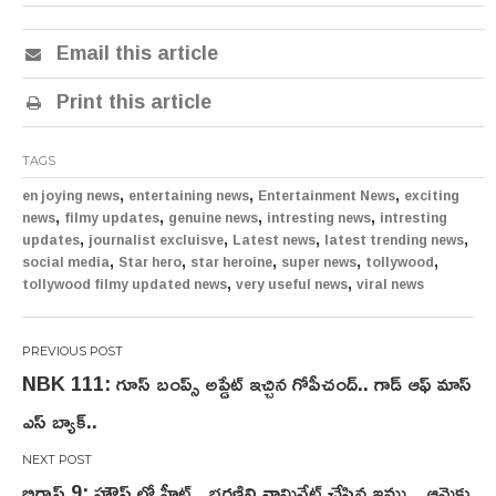
Email this article
Print this article
TAGS
,
,
,
en joying news
entertaining news
Entertainment News
exciting
,
,
,
,
news
filmy updates
genuine news
intresting news
intresting
,
,
,
,
updates
journalist excluisve
Latest news
latest trending news
,
,
,
,
,
social media
Star hero
star heroine
super news
tollywood
,
,
tollywood filmy updated news
very useful news
viral news
Post
NBK 111: గూస్ బంప్స్ అప్డేట్ ఇచ్చిన గోపీచంద్.. గాడ్ ఆఫ్ మాస్
navigation
ఎస్ బ్యాక్..
బిగ్బాస్ 9: హౌస్ లో హీట్.. భరణిని నామినేట్ చేసిన ఇమ్ము.. ఆమెకు