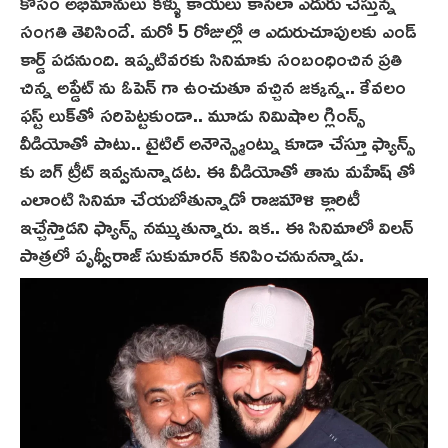
కోసం అభిమానులు కళ్ళు కాయలు కాసేలా ఎదురు చేస్తున్న
సంగతి తెలిసిందే. మరో 5 రోజుల్లో ఆ ఎదురుచూపులకు ఎండ్
కార్డ్ పడనుంది. ఇప్పటివరకు సినిమాకు సంబంధించిన ప్రతి
చిన్న అప్డేట్ ను ఓపెన్ గా ఉంచుతూ వచ్చిన జక్కన్న.. కేవలం
ఫస్ట్ లుక్‌తో సరిపెట్టకుండా.. మూడు నిమిషాల గ్లింన్స్‌
వీడియోతో పాటు.. టైటిల్ అనౌన్స్మెంట్ను కూడా చేస్తూ ఫ్యాన్స్
కు బిగ్ ట్రీట్ ఇవ్వనున్నాడట. ఈ వీడియోతో తాను మహేష్ తో
ఎలాంటి సినిమా చేయబోతున్నాడో రాజమౌళి క్లారిటీ
ఇచ్చేస్తాడని ఫ్యాన్స్ నమ్ముతున్నారు. ఇక.. ఈ సినిమాలో విలన్
పాత్రలో పృథ్వీరాజ్ సుకుమారన్ క‌నిపించ‌నున‌న్నాడు.