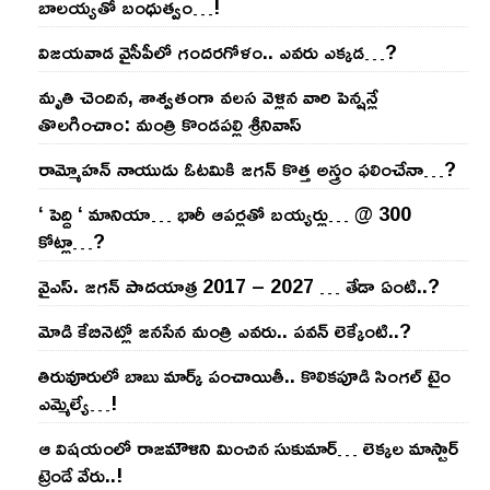
బాల‌య్యతో బంధుత్వం…!
విజ‌య‌వాడ వైసీపీలో గంద‌ర‌గోళం.. ఎవ‌రు ఎక్క‌డ‌…?
మృతి చెందిన, శాశ్వతంగా వలస వెళ్లిన వారి పెన్ష‌న్లే
తొల‌గించాం: మంత్రి కొండపల్లి శ్రీనివాస్
రామ్మోహ‌న్ నాయుడు ఓట‌మికి జ‌గ‌న్ కొత్త అస్త్రం ఫ‌లించేనా…?
‘ పెద్ది ‘ మానియా… భారీ ఆప‌ర్ల‌తో బ‌య్య‌ర్లు… @ 300
కోట్లా…?
వైఎస్‌. జ‌గ‌న్ పాద‌యాత్ర 2017 – 2027 … తేడా ఏంటి..?
మోడి కేబినెట్లో జ‌నసేన మంత్రి ఎవ‌రు.. ప‌వ‌న్ లెక్కేంటి..?
తిరువూరులో బాబు మార్క్ పంచాయితీ.. కొలిక‌పూడి సింగ‌ల్ టైం
ఎమ్మెల్యే…!
ఆ విష‌యంలో రాజ‌మౌళిని మించిన సుకుమార్‌… లెక్క‌ల మాస్టార్
ట్రెండే వేరు..!