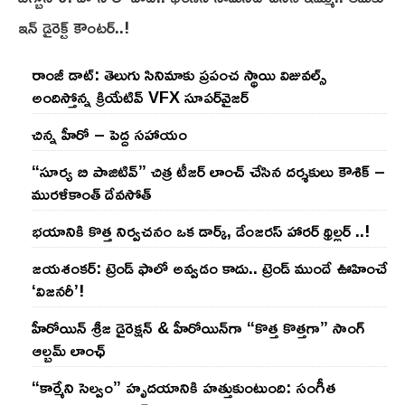
ఇన్ డైరెక్ట్ కౌంటర్..!
రాంజీ డాట్: తెలుగు సినిమాకు ప్రపంచ స్థాయి విజువల్స్
అందిస్తోన్న క్రియేటివ్ VFX సూపర్‌వైజర్
చిన్న హీరో – పెద్ద సహాయం
“సూర్య బి పాజిటివ్” చిత్ర టీజర్ లాంచ్ చేసిన‌ దర్శకులు కౌశిక్ –
మురళీకాంత్ దేవసోత్
భయానికి కొత్త నిర్వచనం ఒక డార్క్, డేంజరస్ హారర్ థ్రిల్లర్ ..!
జయశంకర్: ట్రెండ్‌ ఫాలో అవ్వడం కాదు.. ట్రెండ్‌ ముందే ఊహించే
‘విజనరీ’!
హీరోయిన్ శ్రీజ డైరెక్ష‌న్ & హీరోయిన్‌గా “కొత్త కొత్తగా” సాంగ్
ఆల్బమ్ లాంఛ్
“కార్మేని సెల్వం” హృదయానికి హత్తుకుంటుంది: సంగీత