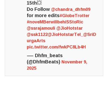
15th💥
Do Follow
@chandra_dhfm09
for more edits
#GlobeTrotter
#noveMBerwillbehiSStoRic
@ssrajamouli
@JioHotstar
@ssk1122
@JioHotstarTel_
@SriD
urgaArts
pic.twitter.com/fwkPC8Lb4H
— Dhfm_beats
(@DhfmBeats)
November 9,
2025