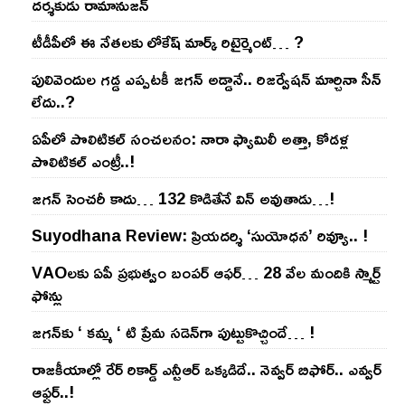
దర్శకుడు రామానుజన్
టీడీపీలో ఈ నేత‌ల‌కు లోకేష్ మార్క్ రిటైర్మెంట్‌… ?
పులివెందుల గ‌డ్డ ఎప్ప‌ట‌కీ జ‌గ‌న్ అడ్డానే.. రిజ‌ర్వేష‌న్ మార్చినా సీన్
లేదు..?
ఏపీలో పొలిటిక‌ల్ సంచ‌ల‌నం: నారా ఫ్యామిలీ అత్తా, కోడ‌ళ్ల
పొలిటికల్ ఎంట్రీ..!
జ‌గ‌న్ సెంచ‌రీ కాదు… 132 కొడితేనే విన్ అవుతాడు…!
Suyodhana Review: ప్రియదర్శి ‘సుయోధన’ రివ్యూ.. !
VAOల‌కు ఏపీ ప్ర‌భుత్వం బంప‌ర్ ఆఫ‌ర్‌… 28 వేల మందికి స్మార్ట్
ఫోన్లు
జ‌గ‌న్‌కు ‘ క‌మ్మ ‘ టి ప్రేమ స‌డెన్‌గా పుట్టుకొచ్చిందే… !
రాజ‌కీయాల్లో రేర్ రికార్డ్ ఎన్టీఆర్ ఒక్క‌డిదే.. నెవ్వ‌ర్ బిఫోర్‌.. ఎవ్వ‌ర్
ఆఫ్ట‌ర్‌..!