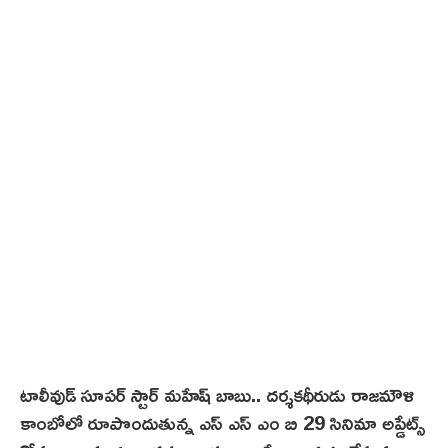
టాలీవుడ్ సూపర్ స్టార్ మహేష్ బాబు.. దర్శకథీరుడు రాజమౌళి
కాంబోలో రూపొందుతున్న ఎస్ ఎస్ ఎం బి 29 సినిమా అప్డేట్స్