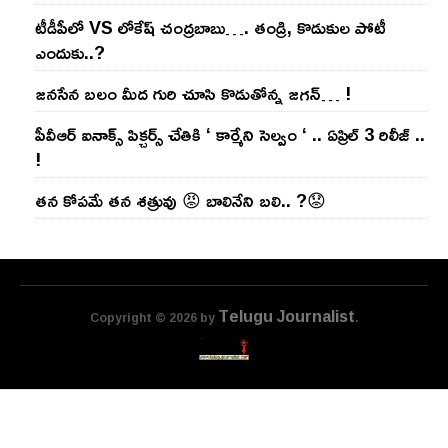
టీడీపీలో VS లోకేష్ చంద్ర‌బాబు…. తండ్రి, కొడుకుల పోటీ
ఎందుకు..?
జ‌న‌సేన బ‌లం మీద గురి చూసి కొడుతోన్న జ‌గ‌న్‌… !
పీవీఆర్ ఐనాక్స్ పిక్చర్స్ చేతికి ‘ కార్మేని సెల్వం ‘ .. ఏప్రిల్ 3 రిలీజ్ ..
!
తన కోపమే తన శత్రువు 😡 బాలినేని బలి.. ?😟
Telugu Journalist
Copyright © 2026 by
.