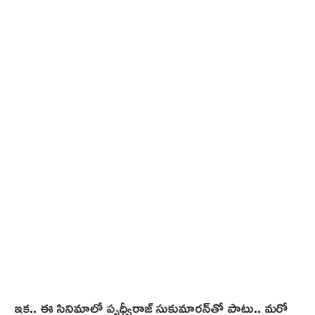
ఇక.. ఈ సినిమాలో పృధ్వీరాజ్ సుకుమారన్‌తో పాటు.. మరో