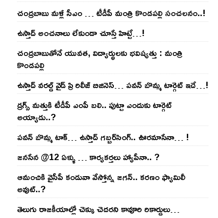
చంద్ర‌బాబు మ‌ళ్లీ సీఎం … టీడీపీ మంత్రి కొండ‌ప‌ల్లి సంచ‌ల‌నం..!
ఉస్తాద్ అంచ‌నాలు లేకుండా చూస్తే హిట్టే…!
చంద్ర‌బాబుతోనే యువ‌త‌, విద్యార్థుల‌కు భ‌విష్య‌త్తు : మంత్రి
కొండ‌ప‌ల్లి
ఉస్తాద్ వ‌ర‌ల్డ్ వైడ్ ప్రి రిలీజ్ బిజినెస్‌… ప‌వ‌న్ బొమ్మ టార్గెట్ ఇదే…!
డ్రగ్స్ మత్తుకి టీడీపీ ఎంపీ బలి.. పుట్టా ఎందుకు టార్గెట్
అయ్యాడు..?
ప‌వ‌న్ బొమ్మ టాక్‌… ఉస్తాద్ గ‌బ్బ‌ర్‌సింగ్‌.. ఊర‌మాసేనా… !
జనసేన @12 ఏళ్ళు … కార్యకర్తలు హ్యాపీనా.. ?
ఆమంచికి వైసీపీ కండువా వేస్తోన్న జ‌గ‌న్‌.. క‌ర‌ణం ఫ్యామిలీ
అవుట్‌..?
తెలుగు రాజ‌కీయాల్లో చెక్కు చెద‌ర‌ని కావూరి రికార్డులు…