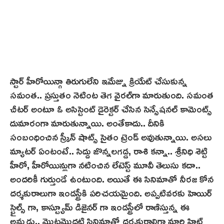
స్టార్ హీరోయిన్గా తిరుగులేని ఇమేజ్ను క్రియేట్ చేసుకున్న
సమంత.. ప్రస్తుతం నెటింట తెగ వైర‌ల్‌గా మారుతుంది. సమంత
చీటర్ అంటూ ఓ అసిస్టెంట్ డైరెక్టర్ చేసిన సెన్సేషనల్ కామెంట్స్
దుమారంగా మారుతున్నాయి. అంతేకాదు.. దీనికి
సంబంధించిన స్క్రీన్ షాట్స్ సైతం ట్రెండ్ అవుతున్నాయి. అసలు
మ్యాటర్ ఏంటంటే.. సిద్దు జొన్నలగడ్డ, రాశి కన్నా.. శ్రీనిధి శెట్టి
హీరో, హీరోయిన్లుగా నటించిన లేటెస్ట్ మూవీ తెలుసు కదా..
అందరికీ గుర్తుండే ఉంటుంది. అయితే ఈ సినిమాతో నీరజ కోన
దర్శకురాలుగా ఇండస్ట్రీకి పరిచయమైంది. అప్పటివరకు హెయిర్
స్టైల్స్ గా, కాస్ట్యూమ్ డిజైనర్ గా ఇండస్ట్రీలో రాణిస్తున్న ఈ
అమ్మడు.. మొట్టమొదటి సినిమాతో దర్శకురాలిగా మారి హిట్