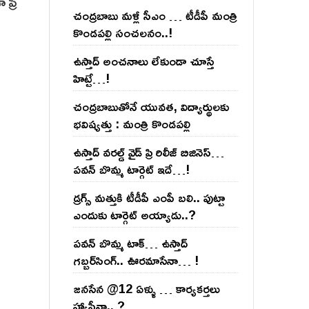
ప్రీ
చంద్ర‌బాబు మ‌ళ్లీ సీఎం … టీడీపీ మంత్రి
కొండ‌ప‌ల్లి సంచ‌ల‌నం..!
ఉస్తాద్ అంచ‌నాలు లేకుండా చూస్తే
హిట్టే…!
చంద్ర‌బాబుతోనే యువ‌త‌, విద్యార్థుల‌కు
భ‌విష్య‌త్తు : మంత్రి కొండ‌ప‌ల్లి
ఉస్తాద్ వ‌ర‌ల్డ్ వైడ్ ప్రి రిలీజ్ బిజినెస్‌…
ప‌వ‌న్ బొమ్మ టార్గెట్ ఇదే…!
డ్రగ్స్ మత్తుకి టీడీపీ ఎంపీ బలి.. పుట్టా
ఎందుకు టార్గెట్ అయ్యాడు..?
ప‌వ‌న్ బొమ్మ టాక్‌… ఉస్తాద్
గ‌బ్బ‌ర్‌సింగ్‌.. ఊర‌మాసేనా… !
జనసేన @12 ఏళ్ళు … కార్యకర్తలు
హ్యాపీనా.. ?