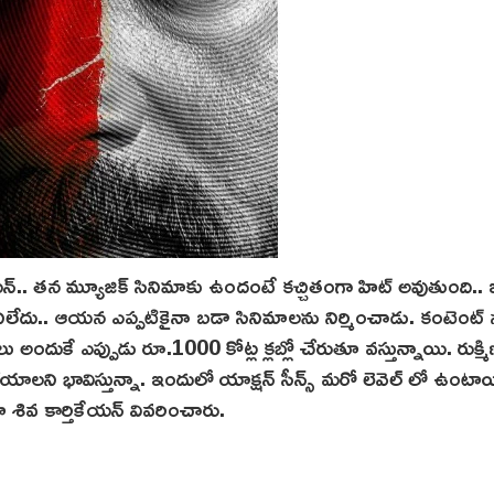
యన్.. త‌న మ్యూజిక్ సినిమాకు ఉందంటే కచ్చితంగా హిట్ అవుతుంది..
న పనిలేదు.. ఆయన ఎప్పటికైనా బడా సినిమాలను నిర్మించాడు. కంటెంట్ నచ
ందుకే ఎప్పుడు రూ.1000 కోట్ల క్లబ్లో చేరుతూ వస్తున్నాయి. రుక్మి
యాలని భావిస్తున్నా. ఇందులో యాక్షన్ సీన్స్ మరో లెవెల్ లో ఉంటా
శివ కార్తికేయన్ వివరించారు.