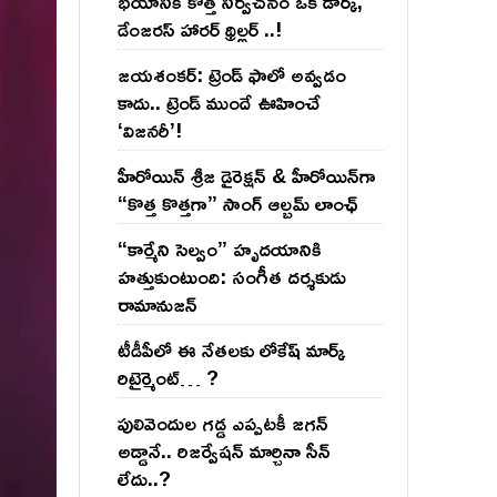
భయానికి కొత్త నిర్వచనం ఒక డార్క్,
డేంజరస్ హారర్ థ్రిల్లర్ ..!
జయశంకర్: ట్రెండ్‌ ఫాలో అవ్వడం
కాదు.. ట్రెండ్‌ ముందే ఊహించే
‘విజనరీ’!
హీరోయిన్ శ్రీజ డైరెక్ష‌న్ & హీరోయిన్‌గా
“కొత్త కొత్తగా” సాంగ్ ఆల్బమ్ లాంఛ్
“కార్మేని సెల్వం” హృదయానికి
హత్తుకుంటుంది: సంగీత దర్శకుడు
రామానుజన్
టీడీపీలో ఈ నేత‌ల‌కు లోకేష్ మార్క్
రిటైర్మెంట్‌… ?
పులివెందుల గ‌డ్డ ఎప్ప‌ట‌కీ జ‌గ‌న్
అడ్డానే.. రిజ‌ర్వేష‌న్ మార్చినా సీన్
లేదు..?