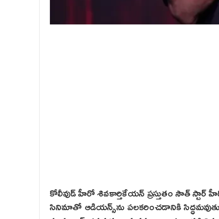
కోలీవుడ్ హీరో శివకార్తికేయన్ ప్రస్తుతం సౌత్ స్టార
సినిమాతో ఆడియన్స్‌ను పలకరించడానికి సిద్ధమవుతు