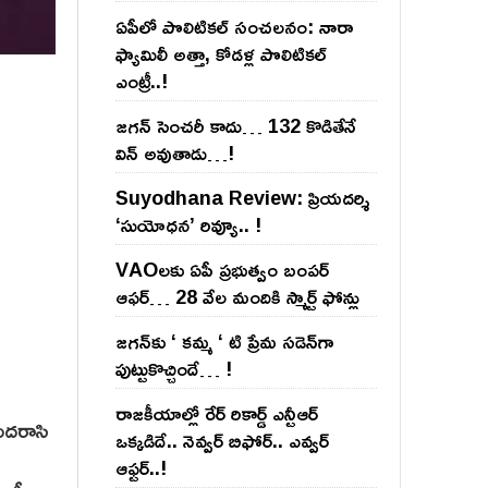
ఏపీలో పొలిటిక‌ల్ సంచ‌ల‌నం: నారా
ఫ్యామిలీ అత్తా, కోడ‌ళ్ల పొలిటికల్
ఎంట్రీ..!
జ‌గ‌న్ సెంచ‌రీ కాదు… 132 కొడితేనే
విన్ అవుతాడు…!
Suyodhana Review: ప్రియదర్శి
‘సుయోధన’ రివ్యూ.. !
VAOల‌కు ఏపీ ప్ర‌భుత్వం బంప‌ర్
ఆఫ‌ర్‌… 28 వేల మందికి స్మార్ట్ ఫోన్లు
జ‌గ‌న్‌కు ‘ క‌మ్మ ‘ టి ప్రేమ స‌డెన్‌గా
పుట్టుకొచ్చిందే… !
రాజ‌కీయాల్లో రేర్ రికార్డ్ ఎన్టీఆర్
 మదరాసి
ఒక్క‌డిదే.. నెవ్వ‌ర్ బిఫోర్‌.. ఎవ్వ‌ర్
ఆఫ్ట‌ర్‌..!