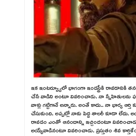
ఇక ఇంటర్వ్యూలో భాగంగా ఇండస్ట్రీకి రావడానికి తనకు
చేసే వాడిని అంటూ వివరించాడు. నా స్నేహితులను ఫస్ట
వాళ్లు గట్టిగానే అన్నారు. అంతే కాదు.. నా భార్య ఆర
చేసుకుంది. అప్పట్లో నాకు పెద్ద శాలరీ కూడా లేదు.
రావడం ఎంతో ఆనందాన్ని ఇచ్చిందంటూ వివరించాడు. 
అయ్యేవాడినంటూ వివ‌రించాడు. ప్రస్తుతం శివ కార్తిక