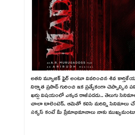
అతని మ్యూజిక్ ఫైర్ అంటూ వివరించిన శివ కార్తికే
నిర్మాత ప్రసాద్ గురించి ఇక ప్రత్యేకంగా చెప్పాల్సి
ఖర్చు విషయంలో ఎక్కడ రాజీపడడు.. తెలుగు సినిమాలు అ
చాలా టాలెంటెడ్. ఆమెతో కలిసి మరిన్ని సినిమాలు చే
సక్సస్ కంటే మీ ప్రేమాభిమానాలు నాకు ముఖ్యమంటూ 