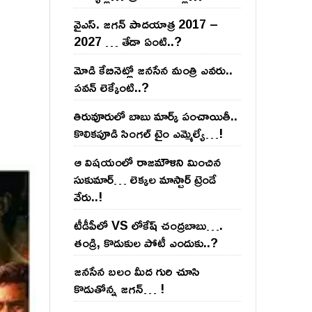
వైఎస్‌. జ‌గ‌న్ పాద‌యాత్ర 2017 –
2027 … తేడా ఏంటి..?
మోడి కేబినెట్లో జ‌నసేన మంత్రి ఎవ‌రు..
ప‌వ‌న్ లెక్కేంటి..?
తిరువూరులో బాబు మార్క్ పంచాయితీ..
కొలిక‌పూడి సింగ‌ల్ టైం ఎమ్మెల్యే…!
ఆ విష‌యంలో రాజ‌మౌళిని మించిన
సుకుమార్‌… లెక్క‌ల మాస్టార్ ట్రెండే
వేరు..!
టీడీపీలో VS లోకేష్ చంద్ర‌బాబు….
తండ్రి, కొడుకుల పోటీ ఎందుకు..?
జ‌న‌సేన బ‌లం మీద గురి చూసి
కొడుతోన్న జ‌గ‌న్‌… !