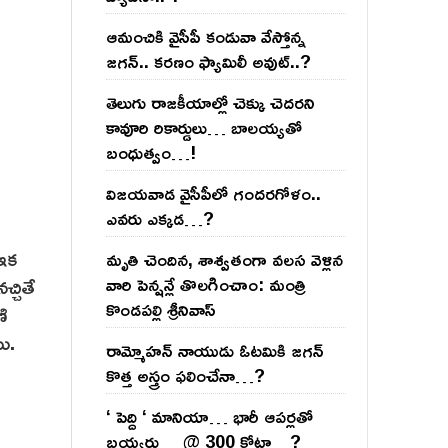
ఆమంచికి వైసీపీ కండువా వేస్తోన్న
జ‌గ‌న్‌.. క‌ర‌ణం ఫ్యామిలీ అవుట్‌..?
తెలుగు రాజ‌కీయాల్లో చెక్కు చెద‌ర‌ని
కావూరి రికార్డులు… బాల‌య్యతో
బంధుత్వం…!
విజ‌య‌వాడ వైసీపీలో గంద‌ర‌గోళం..
ఎవ‌రు ఎక్క‌డ‌…?
 ఇక
మృతి చెందిన, శాశ్వతంగా వలస వెళ్లిన
వారి పెన్ష‌న్లే తొల‌గించాం: మంత్రి
్చితే
కొండపల్లి శ్రీనివాస్
ణి
యి.
రామ్మోహ‌న్ నాయుడు ఓట‌మికి జ‌గ‌న్
కొత్త అస్త్రం ఫ‌లించేనా…?
‘ పెద్ది ‘ మానియా… భారీ ఆప‌ర్ల‌తో
బ‌య్య‌ర్లు… @ 300 కోట్లా…?