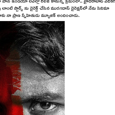
్ ఇండియా లెవెల్లో రిలీజ్ కానున్న క్రమంలో.. హైదరాబాద్ వేదికగా 
ాంటి స్టార్స్ ను డైరెక్ట్ చేసిన మురగదాస్ డైరెక్షన్‌లో నేను సినిమా
కు నా ప్రాణ స్నేహితుడు మ్యూజిక్ అందించాడు.