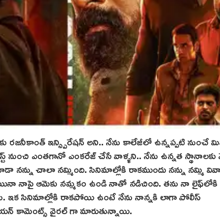
 రజనీకాంత్ ఇన్స్పిరేషన్ అని.. నేను కాలేజీలో ఉన్నప్పటి నుంచే మిమి
్ నుంచి ఎంతగానో ఎంకరేజ్ చేసే వాళ్ళని.. నేను ఉన్నత స్థానాలకు వె
్తి కూడా నన్ను చాలా నమ్మింది. సినిమాల్లోకి రాకముందు నన్ను నమ్మి వ
 అయినా నాపై ఆమెకు నమ్మకం ఉండి నాతో నడిచింది. తను నా లైఫ్‌లోకి
ఇక సినిమాల్లోకి రాకపోయి ఉంటే నేను నాన్నకి లాగా పోలీస్
ేయన్‌ కామెంట్స్ వైరల్ గా మారుతున్నాయి.