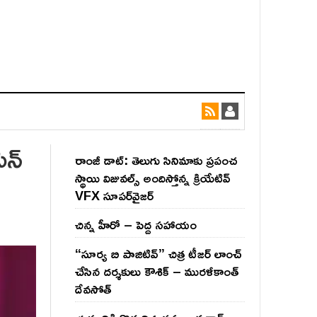
యన్
రాంజీ డాట్: తెలుగు సినిమాకు ప్రపంచ
స్థాయి విజువల్స్ అందిస్తోన్న క్రియేటివ్
VFX సూపర్‌వైజర్
చిన్న హీరో – పెద్ద సహాయం
“సూర్య బి పాజిటివ్” చిత్ర టీజర్ లాంచ్
చేసిన‌ దర్శకులు కౌశిక్ – మురళీకాంత్
దేవసోత్