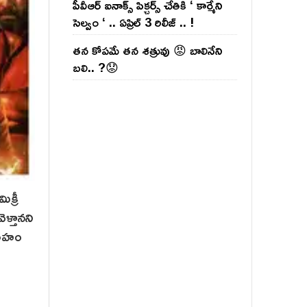
పీవీఆర్ ఐనాక్స్ పిక్చర్స్ చేతికి ‘ కార్మేని
సెల్వం ‘ .. ఏప్రిల్ 3 రిలీజ్ .. !
తన కోపమే తన శత్రువు 😡 బాలినేని
బలి.. ?😟
క్రీ
ళ్తానని
ివాహం