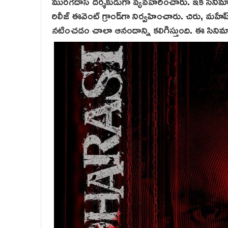
మురగదాస్ దర్శకుడుగా వ్యవహరించారు. ఇక సినిమా పాన
రిలీజ్ ఈవెంట్ గ్రాండ్‌గా నిర్వహించారు. చిరు, మహేష్ ల
నటించడం చాలా ఆనందాన్ని కలిగిస్తుంది. ఈ సినిమా