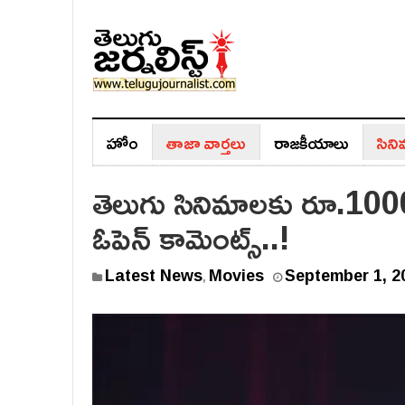
హోం
తాజా వార్తలు
రాజ‌కీయాలు
సిన
తెలుగు సినిమాలకు రూ.1000 క
ఓపెన్ కామెంట్స్..!
Latest News
Movies
September 1, 2
,