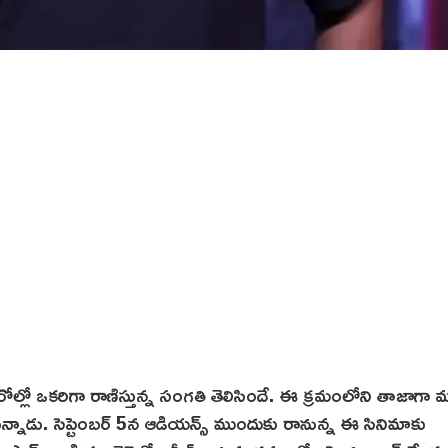
్ హీరోల్లో ఒకరిగా రాణిస్తున్న సంగతి తెలిసిందే. ఈ క్రమంలోని తాజాగా
న్నాడు. సెప్టెంబర్ 5న ఆడియన్స్ ముందుకు రానున్న ఈ సినిమాకు