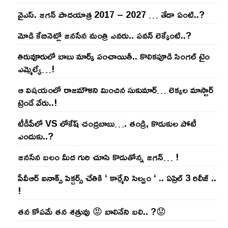
వైఎస్‌. జ‌గ‌న్ పాద‌యాత్ర 2017 – 2027 … తేడా ఏంటి..?
మోడి కేబినెట్లో జ‌నసేన మంత్రి ఎవ‌రు.. ప‌వ‌న్ లెక్కేంటి..?
తిరువూరులో బాబు మార్క్ పంచాయితీ.. కొలిక‌పూడి సింగ‌ల్ టైం
ఎమ్మెల్యే…!
ఆ విష‌యంలో రాజ‌మౌళిని మించిన సుకుమార్‌… లెక్క‌ల మాస్టార్
ట్రెండే వేరు..!
టీడీపీలో VS లోకేష్ చంద్ర‌బాబు…. తండ్రి, కొడుకుల పోటీ
ఎందుకు..?
జ‌న‌సేన బ‌లం మీద గురి చూసి కొడుతోన్న జ‌గ‌న్‌… !
పీవీఆర్ ఐనాక్స్ పిక్చర్స్ చేతికి ‘ కార్మేని సెల్వం ‘ .. ఏప్రిల్ 3 రిలీజ్ ..
!
తన కోపమే తన శత్రువు 😡 బాలినేని బలి.. ?😟