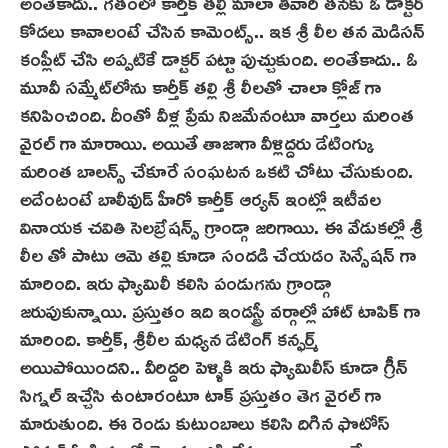
అంతేకాదు.. గతంలో కార్తీక్ తల్లి మాలా తివారి తనకు ఓ డాక్టర్
కోడలు కావాలంటే చేసిన కామెంట్స్.. ఇక శ్రీ లీల తన మెడిస‌న్‌
కంప్లీట్ చేసి అప్ప‌టికే డాక్టర్ పట్టా పుచ్చుకుంది. అంతేకాదు.. ఓ
మూవీ స‌మ్మేట్‌లోను కార్తీక్ తల్లి శ్రీ లీలతో చాలా క్లోజ్ గా
కనిపించింది. దీంతో వీళ్ల ప్రేమ నిజమేనంటూ వార్తలు మరింత
వైరల్ గా మారాయి. అయితే తాజాగా వీళ్లిద్దరు డేటింగ్కు
మరింత బాలన్స్ చేకూరే సంఘటన ఒకటి చోటు చేసుకుంది.
అదేంటంటే బాలీవుడ్ హీరో కార్తీక్ ఆర్యన్ ఇంట్లో ఇటీవల
వినాయక చవితి సెలబ్రేషన్స్ గ్రాండ్గా జరిగాయి. ఈ వేడుకల్లో శ్రీ
లీల తో పాటు ఆమె తల్లి కూడా సందడి చేయడం సెన్సేషన్ గా
మారింది. ఇరు ఫ్యామిలీ కలిసి పండుగను గ్రాండ్గా
జరుపుకున్నాయి. ప్రస్తుతం ఇది ఇండస్ట్రీ వర్గాల్లో హాట్ టాపిక్ గా
మారింది. కార్తీక్, శ్రీలీల‌ మధ్యన డేటింగ్ కన్ఫర్మ్
అయిపోయిందని.. వీరిద్దరి పెళ్ళికి ఇరు ఫ్యామిలీస్‌ కూడా గ్రీన్
సిగ్నల్ ఇచ్చేసి ఉంటారంటూ టాక్ ప్రస్తుతం తెగ వైరల్ గా
మారుతుంది. ఈ రెండు కుటుంబాలు కలిసి దిగిన ఫొటోస్