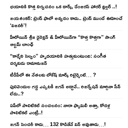
భయానికి కొత్త నిర్వచనం ఒక డార్క్, డేంజరస్ హారర్ థ్రిల్లర్ ..!
జయశంకర్: ట్రెండ్‌ ఫాలో అవ్వడం కాదు.. ట్రెండ్‌ ముందే ఊహించే
‘విజనరీ’!
హీరోయిన్ శ్రీజ డైరెక్ష‌న్ & హీరోయిన్‌గా “కొత్త కొత్తగా” సాంగ్
ఆల్బమ్ లాంఛ్
“కార్మేని సెల్వం” హృదయానికి హత్తుకుంటుంది: సంగీత
దర్శకుడు రామానుజన్
టీడీపీలో ఈ నేత‌ల‌కు లోకేష్ మార్క్ రిటైర్మెంట్‌… ?
పులివెందుల గ‌డ్డ ఎప్ప‌ట‌కీ జ‌గ‌న్ అడ్డానే.. రిజ‌ర్వేష‌న్ మార్చినా సీన్
లేదు..?
ఏపీలో పొలిటిక‌ల్ సంచ‌ల‌నం: నారా ఫ్యామిలీ అత్తా, కోడ‌ళ్ల
పొలిటికల్ ఎంట్రీ..!
జ‌గ‌న్ సెంచ‌రీ కాదు… 132 కొడితేనే విన్ అవుతాడు…!