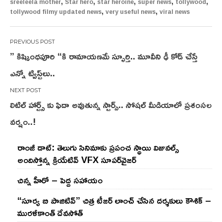
,
,
,
,
,
sreeleela mother
Star hero
star heroine
super news
tollywood
,
,
tollywood filmy updated news
very useful news
viral news
Post
” కిష్కింధపూరి “కి రామాయణమే స్ఫూర్తి.. మూవీని ఢీ కోడ్ చేస్తే
navigation
ఎన్నో ట్విస్ట్‌లు..
లిటిల్ హార్ట్స్ కు ఫిదా అవుతున్న స్టార్స్.. సోషల్ మీడియాలో ప్రశంసల
వర్షం..!
రాంజీ డాట్: తెలుగు సినిమాకు ప్రపంచ స్థాయి విజువల్స్
అందిస్తోన్న క్రియేటివ్ VFX సూపర్‌వైజర్
చిన్న హీరో – పెద్ద సహాయం
“సూర్య బి పాజిటివ్” చిత్ర టీజర్ లాంచ్ చేసిన‌ దర్శకులు కౌశిక్ –
మురళీకాంత్ దేవసోత్