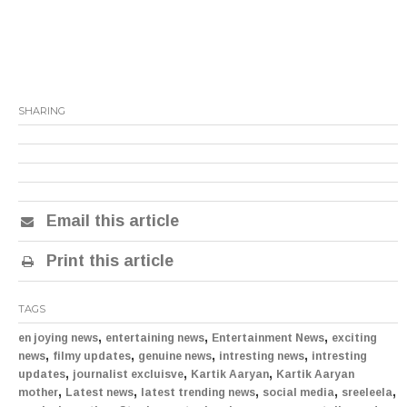
SHARING
Email this article
Print this article
TAGS
,
,
,
en joying news
entertaining news
Entertainment News
exciting
,
,
,
,
news
filmy updates
genuine news
intresting news
intresting
,
,
,
updates
journalist excluisve
Kartik Aaryan
Kartik Aaryan
,
,
,
,
,
mother
Latest news
latest trending news
social media
sreeleela