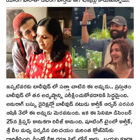
ఇప్పటివరకు టాలీవుడ్ లో సత్తా చాటిన ఈ అమ్మడు.. ప్రస్తుతం
బాలీవుడ్ లో తన అదృష్టాన్ని పరీక్షించుకోవడానికి సిద్ధమైంది.
అనురాగ్ బ‌స్సు డైరెక్షన్లో బాలీవుడ్ నటుడు కార్తీక్ ఆర్యన్ స‌ర‌సన
ఆషికి 3లో ఈ అమ్మడు మెరవనుంది. ఇక ఈ సినిమా డిసెంబర్
25న క్రిస్మస్ కానుకగా రిలీజ్ కానుంది. షూటింగ్ టైంలో కార్తీక్,
శ్రీ లీల మధ్య ఏర్పడిన పరిచయం మరింత క్లోజ్‌నెస్‌కు
దారితీసింది. దీంతో వీళ్ళిద్దరూ సెట్స్‌లోనే కాదు.. బయట కూడా