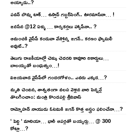
అయ్యాడు..?
ప‌వ‌న్ బొమ్మ టాక్‌… ఉస్తాద్ గ‌బ్బ‌ర్‌సింగ్‌.. ఊర‌మాసేనా… !
జనసేన @12 ఏళ్ళు … కార్యకర్తలు హ్యాపీనా.. ?
ఆమంచికి వైసీపీ కండువా వేస్తోన్న జ‌గ‌న్‌.. క‌ర‌ణం ఫ్యామిలీ
అవుట్‌..?
తెలుగు రాజ‌కీయాల్లో చెక్కు చెద‌ర‌ని కావూరి రికార్డులు…
బాల‌య్యతో బంధుత్వం…!
విజ‌య‌వాడ వైసీపీలో గంద‌ర‌గోళం.. ఎవ‌రు ఎక్క‌డ‌…?
మృతి చెందిన, శాశ్వతంగా వలస వెళ్లిన వారి పెన్ష‌న్లే
తొల‌గించాం: మంత్రి కొండపల్లి శ్రీనివాస్
రామ్మోహ‌న్ నాయుడు ఓట‌మికి జ‌గ‌న్ కొత్త అస్త్రం ఫ‌లించేనా…?
‘ పెద్ది ‘ మానియా… భారీ ఆప‌ర్ల‌తో బ‌య్య‌ర్లు… @ 300
కోట్లా…?