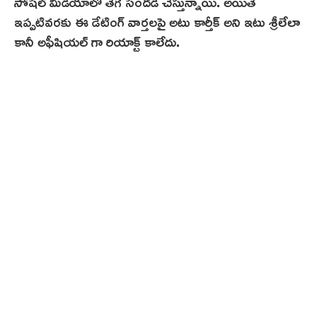
సోషల్ మీడియాలో తెగ సందడి చేస్తున్నాయి. అయితే
ఇప్పటివరకు ఈ డేటింగ్ వార్తలపై అటు కార్తీక్ అని ఇటు శ్రీలేలా
కానీ అఫీషియల్ గా రియాక్ట్ కాలేదు.