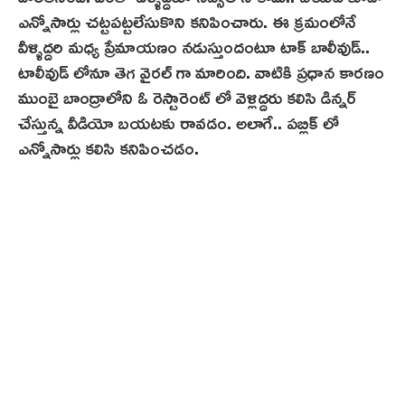
ఎన్నోసార్లు చట్టపట్టలేసుకొని కనిపించారు. ఈ క్రమంలోనే
వీళ్ళిద్దరి మధ్య ప్రేమాయణం నడుస్తుందంటూ టాక్ బాలీవుడ్..
టాలీవుడ్ లోనూ తెగ వైరల్ గా మారింది. వాటికి ప్రధాన కారణం
ముంబై బాంద్రాలోని ఓ రెస్టారెంట్ లో వెళ్లిద్దరు కలిసి డిన్నర్
చేస్తున్న వీడియో బయటకు రావడం. అలాగే.. పబ్లిక్ లో
ఎన్నోసార్లు కలిసి కనిపించడం.