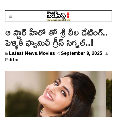
ఆ స్టార్ హీరో తో శ్రీ లీల డేటింగ్..
పెళ్ళికి ఫ్యామిలీ గ్రీన్ సిగ్నల్..!
S
Latest News
Movies
September 9, 2025
,
e
Editor
p
t
e
m
b
e
r
9