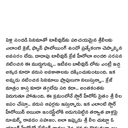
పెళ్లి సందడి సినిమాతో టాలీవుడ్‌కు పరిచయమైన శ్రీ‌లీల‌కు
ఎలాంటి క్రెజ్‌, ఫ్యాన్ ఫాలోయింగ్ ఉందో ప్రత్యేకంగా చెప్పాల్సిన
అవసరం లేదు. దాదాపు టాలీవుడ్ క్రేజీ హీరోలా అందరి సరసన
నటించిన ఈ ముద్దుగుమ్మ.. ఇటీవల బాలీవుడ్ లోను ఎంట్రీ ఇచ్చి
అక్కడ కూడా వరుస అవకాశాలను దక్కించుకుంటుంది. ఇక
అమ్మడు నటించిన సినిమాలు ఫ్లాపులుగా నిలుస్తున్నా.. క్రేజ్
మాత్రం కాస్త కూడా తగ్గలేదు సరి కదా.. అంతకంతకు
పెరుగుతూ పోతుంది. ఈ క్రమంలోనే స్టార్ హీరోస్ సైతం శ్రీ లీల
జపం చేస్తూ.. వరుస ఆఫర్లను ఇస్తున్నారు. ఇక ఎలాంటి స్టార్
హీరోయిన్ అయినా ఇండస్ట్రీలోకి అడుగుపెట్టిన తర్వాత వాళ్లపై
రూమర్స్ రావడం సహజం. అలా ఇప్పుడు శ్రీ లీల చుట్టూ ఓ
యాంగ్ హీరోతో డేటింగ్ వార్త‌లు తెగ చక్కర్లు కొడుతున్నాయి.