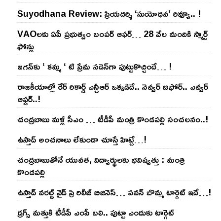
Suyodhana Review: ప్రియదర్శి ‘సుయోధన’ రివ్యూ.. !
VAOల‌కు ఏపీ ప్ర‌భుత్వం బంప‌ర్ ఆఫ‌ర్‌… 28 వేల మందికి స్మార్ట్
ఫోన్లు
జ‌గ‌న్‌కు ‘ క‌మ్మ ‘ టి ప్రేమ స‌డెన్‌గా పుట్టుకొచ్చిందే… !
రాజ‌కీయాల్లో రేర్ రికార్డ్ ఎన్టీఆర్ ఒక్క‌డిదే.. నెవ్వ‌ర్ బిఫోర్‌.. ఎవ్వ‌ర్
ఆఫ్ట‌ర్‌..!
చంద్ర‌బాబు మ‌ళ్లీ సీఎం … టీడీపీ మంత్రి కొండ‌ప‌ల్లి సంచ‌ల‌నం..!
ఉస్తాద్ అంచ‌నాలు లేకుండా చూస్తే హిట్టే…!
చంద్ర‌బాబుతోనే యువ‌త‌, విద్యార్థుల‌కు భ‌విష్య‌త్తు : మంత్రి
కొండ‌ప‌ల్లి
ఉస్తాద్ వ‌ర‌ల్డ్ వైడ్ ప్రి రిలీజ్ బిజినెస్‌… ప‌వ‌న్ బొమ్మ టార్గెట్ ఇదే…!
డ్రగ్స్ మత్తుకి టీడీపీ ఎంపీ బలి.. పుట్టా ఎందుకు టార్గెట్