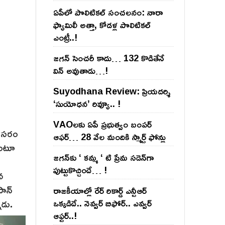
ఏపీలో పొలిటిక‌ల్ సంచ‌ల‌నం: నారా
ఫ్యామిలీ అత్తా, కోడ‌ళ్ల పొలిటికల్
ఎంట్రీ..!
జ‌గ‌న్ సెంచ‌రీ కాదు… 132 కొడితేనే
విన్ అవుతాడు…!
Suyodhana Review: ప్రియదర్శి
‘సుయోధన’ రివ్యూ.. !
VAOల‌కు ఏపీ ప్ర‌భుత్వం బంప‌ర్
 అవసరం
ఆఫ‌ర్‌… 28 వేల మందికి స్మార్ట్ ఫోన్లు
కుంటూ
జ‌గ‌న్‌కు ‘ క‌మ్మ ‘ టి ప్రేమ స‌డెన్‌గా
పుట్టుకొచ్చిందే… !
న
పాన్
రాజ‌కీయాల్లో రేర్ రికార్డ్ ఎన్టీఆర్
ాడు.
ఒక్క‌డిదే.. నెవ్వ‌ర్ బిఫోర్‌.. ఎవ్వ‌ర్
ఆఫ్ట‌ర్‌..!