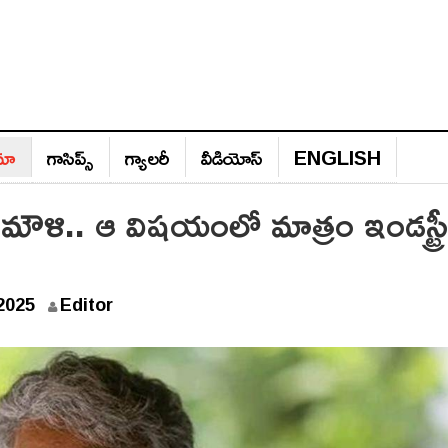
ిమా
గాసిప్స్‌
గ్యాల‌రీ
వీడియోస్‌
ENGLISH
మౌళి.. ఆ విషయంలో మాత్రం ఇండస్ట్రీ
S
2025
Editor
e
p
t
e
m