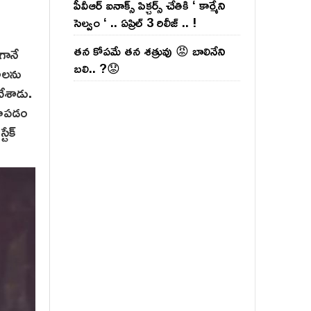
పీవీఆర్ ఐనాక్స్ పిక్చర్స్ చేతికి ‘ కార్మేని
సెల్వం ‘ .. ఏప్రిల్ 3 రిలీజ్ .. !
తన కోపమే తన శత్రువు 😡 బాలినేని
గానే
బలి.. ?😟
మాలను
చేశాడు.
చూప‌డం
టేక్