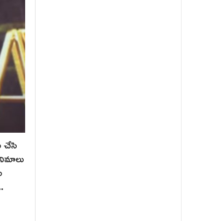
 చేసి
ినిమాలు
ం
.