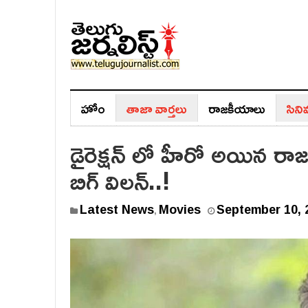
హోం
తాజా వార్తలు
రాజ‌కీయాలు
సిన
డైరెక్షన్ లో హీరో అయిన రాజ
బిగ్ విలన్..!
Latest News
Movies
September 10, 
,