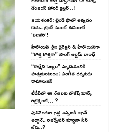
భయానికి కొత్త నిర్వచనం ఒక డార్క్,
డేంజరస్ హారర్ థ్రిల్లర్ ..!
జయశంకర్: ట్రెండ్‌ ఫాలో అవ్వడం
కాదు.. ట్రెండ్‌ ముందే ఊహించే
‘విజనరీ’!
హీరోయిన్ శ్రీజ డైరెక్ష‌న్ & హీరోయిన్‌గా
“కొత్త కొత్తగా” సాంగ్ ఆల్బమ్ లాంఛ్
“కార్మేని సెల్వం” హృదయానికి
హత్తుకుంటుంది: సంగీత దర్శకుడు
రామానుజన్
టీడీపీలో ఈ నేత‌ల‌కు లోకేష్ మార్క్
రిటైర్మెంట్‌… ?
పులివెందుల గ‌డ్డ ఎప్ప‌ట‌కీ జ‌గ‌న్
అడ్డానే.. రిజ‌ర్వేష‌న్ మార్చినా సీన్
లేదు..?