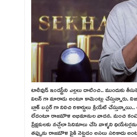
టాలీవుడ్ ఇండస్ట్రీని ఎల్లలు దాటించి.. ముందుకు తీస
విలన్ గా మారాడు అంటూ కామెంట్లు చేస్తున్నారు. నిజా
బ్లాక్ బస్టర్ గా నిలిచి రికార్డులు క్రియేట్ చేస్తు
లేదంటూ రాజమౌళి అభిమానుల వాదన. మంచి కంటెంట్ ఎంచుక
ప్రేక్షకులకు నచ్చేలా సినిమాలు చేసి వాళ్ళని థియేటర్
తప్పును రాజమౌళి పైకి నెట్టడం అసలు సరికాదు అంట