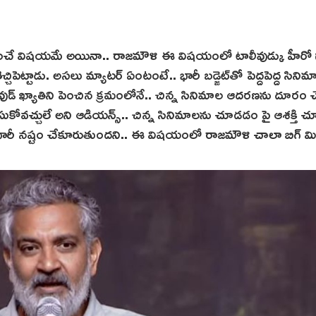
కలిగించే విషయమే అయినా.. రాజమౌళి ఈ విషయంలో టాలీవుడ్కు హీరో 
ెచ్చిపెట్టాడు. అసలు మ్యాటర్ ఏంటంటే.. భారీ బడ్జెట్‌తో పెద్దపెద్ద సిని
లీవుడ్ ఖ్యాతిని పెంచిన క్రమంలోనే.. చిన్న సినిమాల ఆదరణను దూరం 
లి చూసుకోవచ్చులే అని ఆడియన్స్.. చిన్న సినిమాలను చూడడం పై ఆశ‌క్తి 
ు భారీ నష్టం చేకూరుతుందని.. ఈ విషయంలో రాజమౌళి చాలా బిగ్ మిస్