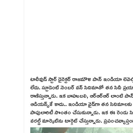
టాలీవుడ్ స్టార్ డైరెక్టర్ రాజమౌళి పాన్ ఇండియా లె
లేదు. స్టూడెంట్ నెంబర్ వన్ సినిమాతో తన సినీ ప్
రాణిస్తున్నాడు. ఇక బాహుబలి, ఆర్‌ఆర్ఆర్ లాంటి 
ఆడియన్స్‌కే కాదు.. ఇండియా వైడ్‌గా తన సినిమాలకు ఒ
పాపులారిటీ సొంతం చేసుకున్నాడు. ఇక ఈ రెండు సిని
వరల్డ్ మార్కెట్‌ను టార్గెట్ చేస్తున్నాడు. ప్రపంచవ్య