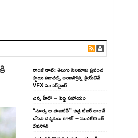
కి
రాంజీ డాట్: తెలుగు సినిమాకు ప్రపంచ
స్థాయి విజువల్స్ అందిస్తోన్న క్రియేటివ్
VFX సూపర్‌వైజర్
చిన్న హీరో – పెద్ద సహాయం
“సూర్య బి పాజిటివ్” చిత్ర టీజర్ లాంచ్
చేసిన‌ దర్శకులు కౌశిక్ – మురళీకాంత్
దేవసోత్