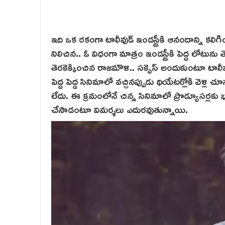
ఇది ఒక రకంగా టాలీవుడ్ ఇండస్ట్రీకి ఆనందాన్ని 
నిలిచిన.. ఓ విధంగా మాత్రం ఇండస్ట్రీకి పెద్ద లోటును త
తెర‌కెక్కించిన‌ రాజమౌళి.. సక్సెస్ అందుకుంటూ టా
పెద్ద పెద్ద సినిమాలో వచ్చినప్పుడు థియేటర్లోకి వెళ్
లేదు. ఈ క్రమంలోనే చిన్న సినిమాలో ప్రొడ్యూసర్లక
చేసాడంటూ విమర్శలు ఎదుర‌వుతున్నాయి.