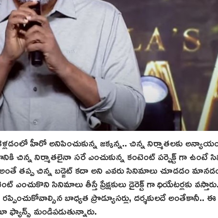
ుకెళ్లడంలో హీరో అనిపించుకున్న జక్కన్న.. చిన్న నిర్మాతలకు అన్యాయం
నికి చిన్న నిర్మాతలైనా సరే ఎంచుకున్న కంటెంట్ పర్ఫెక్ట్ గా ఉంటే స
న్నాయి.. అంతే తప్ప చిన్న బడ్జెట్ కదా అని ఎవరు సినిమాలు చూడడం మానడ
ొని సినిమాలు తీస్తే ప్రేక్షకులు డైరెక్ట్ గా ధియేటర్లకు వస్తారు.
లను రప్పించుకోవాల్సిన బాధ్యత ప్రొడ్యూసర్లు, దర్శకులదే అంతేకానీ.. ఈ
ూ ఫ్యాన్స్ మండిపడుతున్నారు.