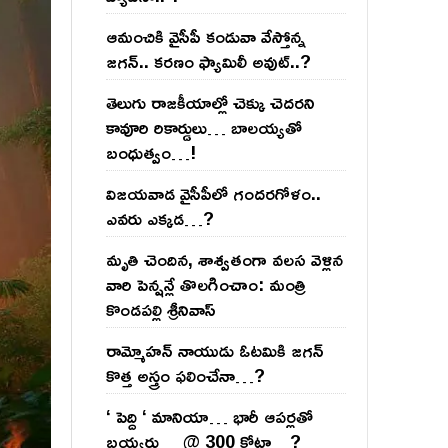
ఆమంచికి వైసీపీ కండువా వేస్తోన్న
జ‌గ‌న్‌.. క‌ర‌ణం ఫ్యామిలీ అవుట్‌..?
తెలుగు రాజ‌కీయాల్లో చెక్కు చెద‌ర‌ని
కావూరి రికార్డులు… బాల‌య్యతో
బంధుత్వం…!
విజ‌య‌వాడ వైసీపీలో గంద‌ర‌గోళం..
ఎవ‌రు ఎక్క‌డ‌…?
మృతి చెందిన, శాశ్వతంగా వలస వెళ్లిన
వారి పెన్ష‌న్లే తొల‌గించాం: మంత్రి
కొండపల్లి శ్రీనివాస్
రామ్మోహ‌న్ నాయుడు ఓట‌మికి జ‌గ‌న్
కొత్త అస్త్రం ఫ‌లించేనా…?
‘ పెద్ది ‘ మానియా… భారీ ఆప‌ర్ల‌తో
బ‌య్య‌ర్లు… @ 300 కోట్లా…?