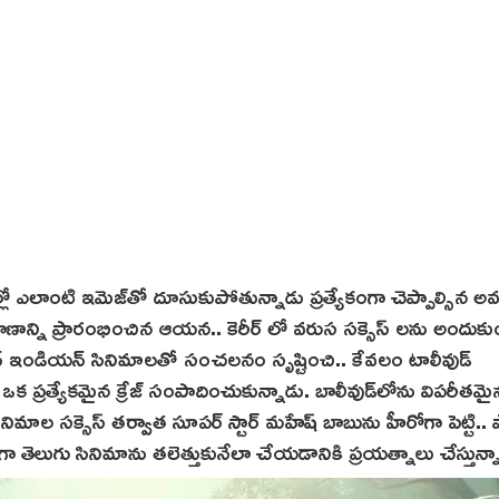
వెల్లో ఎలాంటి ఇమెజ్‌తో దూసుకుపోతున్నాడు ప్రత్యేకంగా చెప్పాల్సిన
రయాణాన్ని ప్రారంభించిన ఆయన.. కెరీర్ లో వరుస సక్సెస్ లను అందు
పాన్ ఇండియన్ సినిమాలతో సంచలనం సృష్టించి.. కేవలం టాలీవుడ్
క ప్రత్యేకమైన క్రేజ్‌ సంపాదించుకున్నాడు. బాలీవుడ్‌లోను విపరీతమై
మాల సక్సెస్ తర్వాత సూపర్ స్టార్ మహేష్ బాబును హీరోగా పెట్టి.. 
ాప్తంగా తెలుగు సినిమాను తలెత్తుకునేలా చేయడానికి ప్రయత్నాలు చేస్తున్న