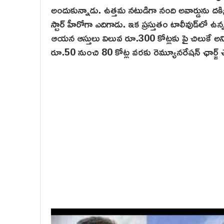
అందుకున్నాడు. ఉత్తమ నటుడిగా నంది అవార్డును దక
స్టార్ హీరోగా ఎదిగాడు. ఇక ప్రస్తుతం టాలీవుడ్‌లో 
ఆయన ఆస్తులు విలువ రూ.300 కోట్లకు పై చిలుకే అన
రూ.50 నుంచి 80 కోట్ల వరకు రెమ్యూనరేషన్ ఛార్జ్ చ