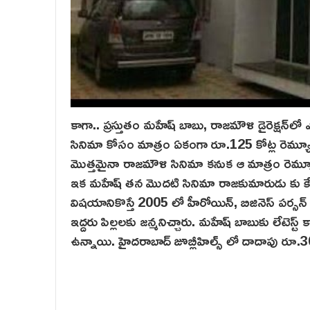
కాగా.. ప్రస్తుతం మహేష్ బాబు, రాజమౌళి డైరెక్షన్‌లో 
సినిమా కోసం మాత్రం ఏకంగా రూ.125 కోట్ల రెమ్యూనరేషన్
మొత్తమైనా రాజమౌళి సినిమా కనుక ఆ మాత్రం రెమ్యూ
ఇక మహేష్ తన మొదటి సినిమా రాజకుమారుడు కు కేవ
విషయానికొస్తే 2005 లో హీరోయిన్, బిజినెస్ పర్సన
ఇద్దరు పిల్లలకు జన్మనిచ్చారు. మహేష్ బాబుకు లేటెస్ట్
ఉన్నాయి. హైదరాబాద్ జూబ్లీహిల్స్ లో దాదాపు రూ.30 