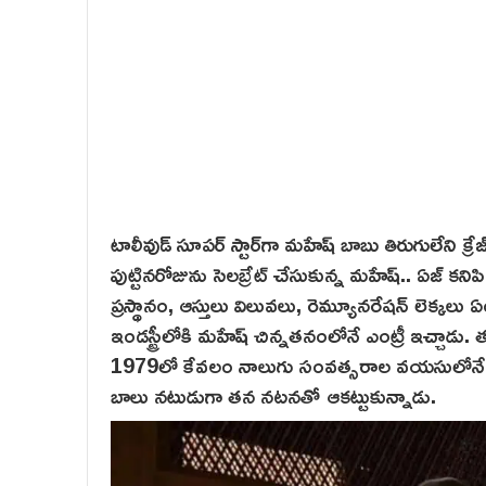
టాలీవుడ్ సూపర్ స్టార్‌గా మహేష్ బాబు తిరుగులేని క
పుట్టినరోజును సెలబ్రేట్ చేసుకున్న మహేష్.. ఏజ్‌ కని
ప్రస్థానం, ఆస్తులు విలువలు, రెమ్యూనరేషన్ లెక్కలు
ఇండస్ట్రీలోకి మహేష్ చిన్నతనంలోనే ఎంట్రీ ఇచ్చాడు. 
1979లో కేవలం నాలుగు సంవత్సరాల వయసులోనే నీడ సిన
బాలు నటుడుగా తన నటనతో ఆకట్టుకున్నాడు.