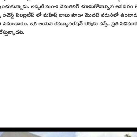
్కించుకున్నాడు. అప్పటి నుంచి వెనుతిరిగి చూసుకోవాల్సిన అవసరం 
ఉన్న రిచెస్ట్ సెలబ్రిటీస్ లో మహేష్ బాబు కూడా మొదటి వరుసలో ఉంటార
ి సమాచారం. ఇక ఆయన రెమ్యూనరేషన్ లెక్కకు వస్తే.. ప్రతి సినిమాక
ేస్తున్నాడట.