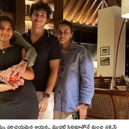
డ్కు పరిచయమైన ఆయ‌న.. మొదటి సినిమాతోనే మంచి సక్సెస్