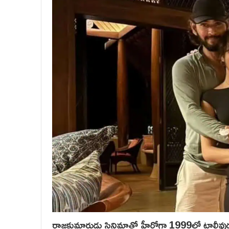
రాజకుమారుడు సినిమాతో హీరోగా 1999లో టాలీవు