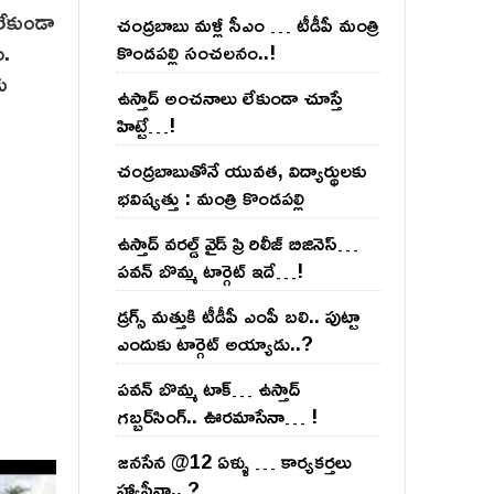
లేకుండా
చంద్ర‌బాబు మ‌ళ్లీ సీఎం … టీడీపీ మంత్రి
ు.
కొండ‌ప‌ల్లి సంచ‌ల‌నం..!
ు
ఉస్తాద్ అంచ‌నాలు లేకుండా చూస్తే
హిట్టే…!
చంద్ర‌బాబుతోనే యువ‌త‌, విద్యార్థుల‌కు
భ‌విష్య‌త్తు : మంత్రి కొండ‌ప‌ల్లి
ఉస్తాద్ వ‌ర‌ల్డ్ వైడ్ ప్రి రిలీజ్ బిజినెస్‌…
ప‌వ‌న్ బొమ్మ టార్గెట్ ఇదే…!
డ్రగ్స్ మత్తుకి టీడీపీ ఎంపీ బలి.. పుట్టా
ఎందుకు టార్గెట్ అయ్యాడు..?
ప‌వ‌న్ బొమ్మ టాక్‌… ఉస్తాద్
గ‌బ్బ‌ర్‌సింగ్‌.. ఊర‌మాసేనా… !
జనసేన @12 ఏళ్ళు … కార్యకర్తలు
హ్యాపీనా.. ?