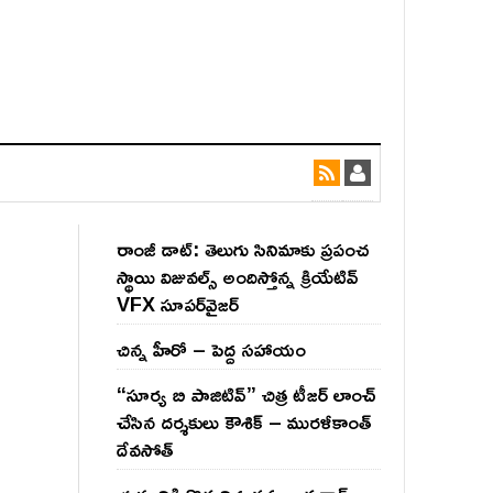
రాంజీ డాట్: తెలుగు సినిమాకు ప్రపంచ
స్థాయి విజువల్స్ అందిస్తోన్న క్రియేటివ్
VFX సూపర్‌వైజర్
చిన్న హీరో – పెద్ద సహాయం
“సూర్య బి పాజిటివ్” చిత్ర టీజర్ లాంచ్
చేసిన‌ దర్శకులు కౌశిక్ – మురళీకాంత్
దేవసోత్