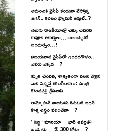
ఆమంచికి వైసీపీ కండువా వేస్తోన్న
జ‌గ‌న్‌.. క‌ర‌ణం ఫ్యామిలీ అవుట్‌..?
తెలుగు రాజ‌కీయాల్లో చెక్కు చెద‌ర‌ని
కావూరి రికార్డులు… బాల‌య్యతో
బంధుత్వం…!
విజ‌య‌వాడ వైసీపీలో గంద‌ర‌గోళం..
ఎవ‌రు ఎక్క‌డ‌…?
మృతి చెందిన, శాశ్వతంగా వలస వెళ్లిన
వారి పెన్ష‌న్లే తొల‌గించాం: మంత్రి
కొండపల్లి శ్రీనివాస్
రామ్మోహ‌న్ నాయుడు ఓట‌మికి జ‌గ‌న్
కొత్త అస్త్రం ఫ‌లించేనా…?
‘ పెద్ది ‘ మానియా… భారీ ఆప‌ర్ల‌తో
బ‌య్య‌ర్లు… @ 300 కోట్లా…?