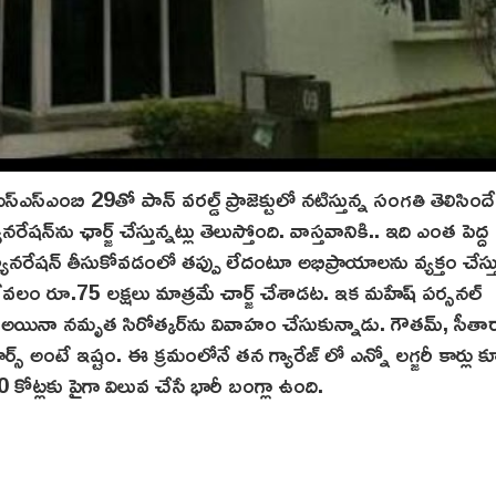
ఎస్ఎస్ఎంబి 29తో పాన్ వరల్డ్ ప్రాజెక్టులో నటిస్తున్న సంగతి తెలిసిం
‌ను ఛార్జ్ చేస్తున్నట్లు తెలుస్తోంది. వాస్తవానికి.. ఇది ఎంత పెద్ద
నరేషన్ తీసుకోవడంలో తప్పు లేదంటూ అభిప్రాయాలను వ్యక్తం చేస్తు
లం రూ.75 లక్షలు మాత్రమే చార్జ్‌ చేశాడట. ఇక మహేష్ పర్సనల్
్ అయినా న‌మృత సిరోత్కర్‌ను వివాహం చేసుకున్నాడు. గౌతమ్, సీతా
 కార్స్ అంటే ఇష్టం. ఈ క్రమంలోనే తన గ్యారేజ్ లో ఎన్నో లగ్జరీ కార్లు 
కోట్లకు పైగా విలువ చేసే భారీ బంగ్లా ఉంది.