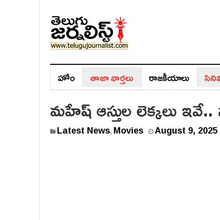
హోం
తాజా వార్తలు
రాజ‌కీయాలు
సిన
మహేష్ ఆస్తుల లెక్కలు ఇవే
Latest News
Movies
August 9, 2025
,
,