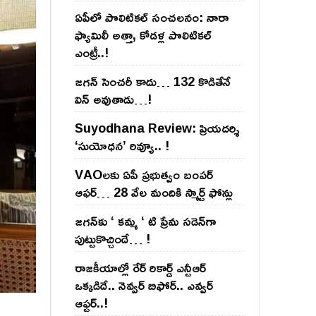
ఏపీలో పొలిటిక‌ల్ సంచ‌ల‌నం: నారా
ఫ్యామిలీ అత్తా, కోడ‌ళ్ల పొలిటికల్
ఎంట్రీ..!
జ‌గ‌న్ సెంచ‌రీ కాదు… 132 కొడితేనే
విన్ అవుతాడు…!
Suyodhana Review: ప్రియదర్శి
‘సుయోధన’ రివ్యూ.. !
VAOల‌కు ఏపీ ప్ర‌భుత్వం బంప‌ర్
ఆఫ‌ర్‌… 28 వేల మందికి స్మార్ట్ ఫోన్లు
జ‌గ‌న్‌కు ‘ క‌మ్మ ‘ టి ప్రేమ స‌డెన్‌గా
పుట్టుకొచ్చిందే… !
రాజ‌కీయాల్లో రేర్ రికార్డ్ ఎన్టీఆర్
ఒక్క‌డిదే.. నెవ్వ‌ర్ బిఫోర్‌.. ఎవ్వ‌ర్
ఆఫ్ట‌ర్‌..!