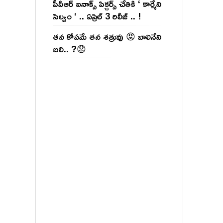
పీవీఆర్ ఐనాక్స్ పిక్చర్స్ చేతికి ‘ కార్మేని
సెల్వం ‘ .. ఏప్రిల్ 3 రిలీజ్ .. !
తన కోపమే తన శత్రువు 😡 బాలినేని
బలి.. ?😟