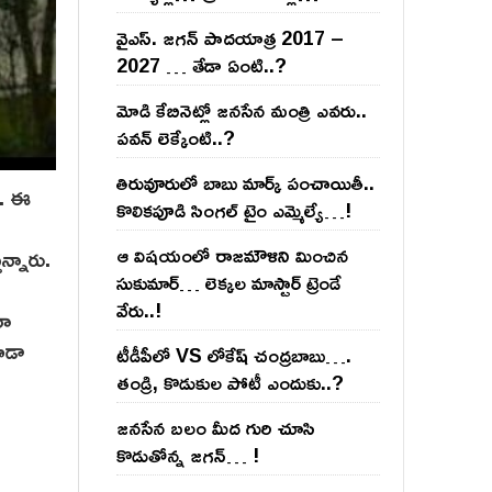
వైఎస్‌. జ‌గ‌న్ పాద‌యాత్ర 2017 –
2027 … తేడా ఏంటి..?
మోడి కేబినెట్లో జ‌నసేన మంత్రి ఎవ‌రు..
ప‌వ‌న్ లెక్కేంటి..?
తిరువూరులో బాబు మార్క్ పంచాయితీ..
దే. ఈ
కొలిక‌పూడి సింగ‌ల్ టైం ఎమ్మెల్యే…!
ఆ విష‌యంలో రాజ‌మౌళిని మించిన
న్నారు.
సుకుమార్‌… లెక్క‌ల మాస్టార్ ట్రెండే
వేరు..!
రా
కూడా
టీడీపీలో VS లోకేష్ చంద్ర‌బాబు….
తండ్రి, కొడుకుల పోటీ ఎందుకు..?
జ‌న‌సేన బ‌లం మీద గురి చూసి
కొడుతోన్న జ‌గ‌న్‌… !