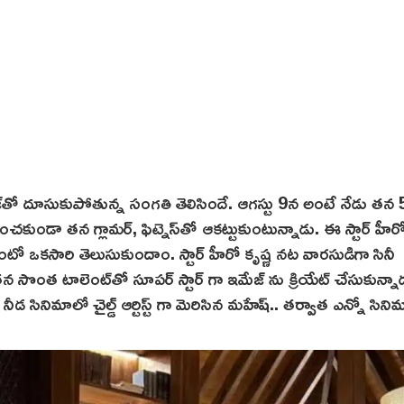
2
0
2
5
్రేజ్‌తో దూసుకుపోతున్న సంగతి తెలిసిందే. ఆగస్టు 9న‌ అంటే నేడు తన
పించకుండా తన గ్లామర్, ఫిట్నెస్‌తో ఆకట్టుకుంటున్నాడు. ఈ స్టార్ హీరో
 ఏంటో ఒకసారి తెలుసుకుందాం. స్టార్ హీరో కృష్ణ నట వారసుడిగా సినీ
తన సొంత టాలెంట్‌తో సూపర్ స్టార్ గా ఇమేజ్ ను క్రియేట్ చేసుకున్నా
ిమాలో చైల్డ్ ఆర్టిస్ట్ గా మెరిసిన మహేష్.. తర్వాత ఎన్నో సినిమా