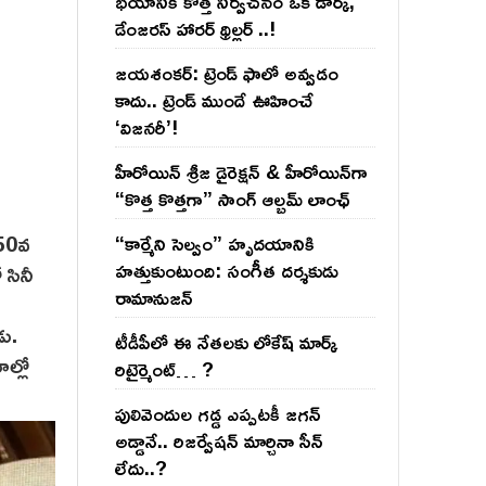
భయానికి కొత్త నిర్వచనం ఒక డార్క్,
డేంజరస్ హారర్ థ్రిల్లర్ ..!
జయశంకర్: ట్రెండ్‌ ఫాలో అవ్వడం
కాదు.. ట్రెండ్‌ ముందే ఊహించే
‘విజనరీ’!
హీరోయిన్ శ్రీజ డైరెక్ష‌న్ & హీరోయిన్‌గా
“కొత్త కొత్తగా” సాంగ్ ఆల్బమ్ లాంఛ్
 50వ
“కార్మేని సెల్వం” హృదయానికి
హత్తుకుంటుంది: సంగీత దర్శకుడు
 సినీ
రామానుజన్
డు.
టీడీపీలో ఈ నేత‌ల‌కు లోకేష్ మార్క్
ల్లో
రిటైర్మెంట్‌… ?
పులివెందుల గ‌డ్డ ఎప్ప‌ట‌కీ జ‌గ‌న్
అడ్డానే.. రిజ‌ర్వేష‌న్ మార్చినా సీన్
లేదు..?