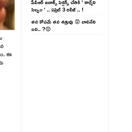
పీవీఆర్ ఐనాక్స్ పిక్చర్స్ చేతికి ‘ కార్మేని
సెల్వం ‘ .. ఏప్రిల్ 3 రిలీజ్ .. !
తన కోపమే తన శత్రువు 😡 బాలినేని
బలి.. ?😟
ను
తన
ారం. ఈ
దు