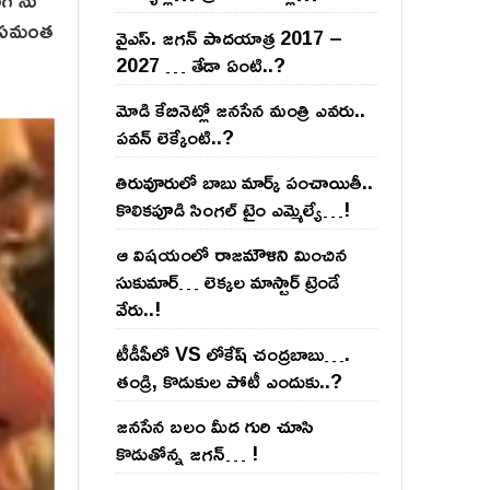
.. సమంత
వైఎస్‌. జ‌గ‌న్ పాద‌యాత్ర 2017 –
2027 … తేడా ఏంటి..?
మోడి కేబినెట్లో జ‌నసేన మంత్రి ఎవ‌రు..
ప‌వ‌న్ లెక్కేంటి..?
తిరువూరులో బాబు మార్క్ పంచాయితీ..
కొలిక‌పూడి సింగ‌ల్ టైం ఎమ్మెల్యే…!
ఆ విష‌యంలో రాజ‌మౌళిని మించిన
సుకుమార్‌… లెక్క‌ల మాస్టార్ ట్రెండే
వేరు..!
టీడీపీలో VS లోకేష్ చంద్ర‌బాబు….
తండ్రి, కొడుకుల పోటీ ఎందుకు..?
జ‌న‌సేన బ‌లం మీద గురి చూసి
కొడుతోన్న జ‌గ‌న్‌… !