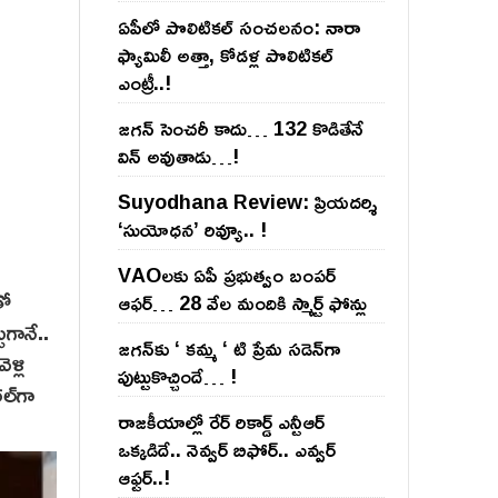
ఏపీలో పొలిటిక‌ల్ సంచ‌ల‌నం: నారా
ఫ్యామిలీ అత్తా, కోడ‌ళ్ల పొలిటికల్
ఎంట్రీ..!
జ‌గ‌న్ సెంచ‌రీ కాదు… 132 కొడితేనే
విన్ అవుతాడు…!
Suyodhana Review: ప్రియదర్శి
‘సుయోధన’ రివ్యూ.. !
VAOల‌కు ఏపీ ప్ర‌భుత్వం బంప‌ర్
తో
ఆఫ‌ర్‌… 28 వేల మందికి స్మార్ట్ ఫోన్లు
గానే..
జ‌గ‌న్‌కు ‘ క‌మ్మ ‘ టి ప్రేమ స‌డెన్‌గా
ళ్లి
పుట్టుకొచ్చిందే… !
ల్‌గా
రాజ‌కీయాల్లో రేర్ రికార్డ్ ఎన్టీఆర్
ఒక్క‌డిదే.. నెవ్వ‌ర్ బిఫోర్‌.. ఎవ్వ‌ర్
ఆఫ్ట‌ర్‌..!