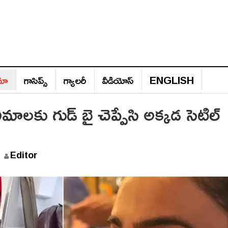
ిమా
గాసిప్స్‌
గ్యాల‌రీ
వీడియోస్‌
ENGLISH
నిమాలకు గుడ్ బై చెప్పేసి అక్కడ సెటిల్
A
Editor
u
g
u
s
t