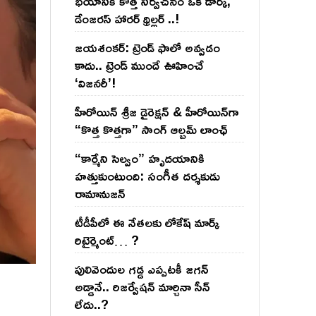
భయానికి కొత్త నిర్వచనం ఒక డార్క్,
డేంజరస్ హారర్ థ్రిల్లర్ ..!
జయశంకర్: ట్రెండ్‌ ఫాలో అవ్వడం
కాదు.. ట్రెండ్‌ ముందే ఊహించే
‘విజనరీ’!
హీరోయిన్ శ్రీజ డైరెక్ష‌న్ & హీరోయిన్‌గా
“కొత్త కొత్తగా” సాంగ్ ఆల్బమ్ లాంఛ్
“కార్మేని సెల్వం” హృదయానికి
హత్తుకుంటుంది: సంగీత దర్శకుడు
రామానుజన్
టీడీపీలో ఈ నేత‌ల‌కు లోకేష్ మార్క్
రిటైర్మెంట్‌… ?
పులివెందుల గ‌డ్డ ఎప్ప‌ట‌కీ జ‌గ‌న్
అడ్డానే.. రిజ‌ర్వేష‌న్ మార్చినా సీన్
లేదు..?