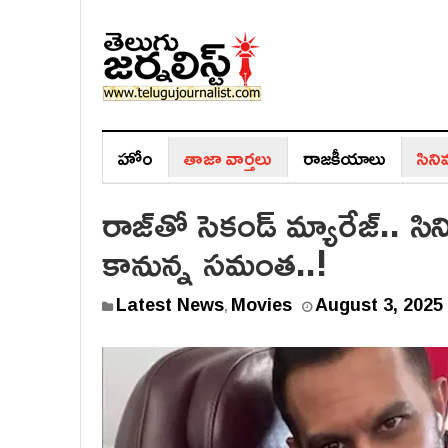
హోం
తాజా వార్తలు
రాజ‌కీయాలు
సిన
రాజ్‌తో సెకండ్ మ్యారేజ్.. సి
కానున్న సమంత..!
Latest News
Movies
August 3, 2025
,