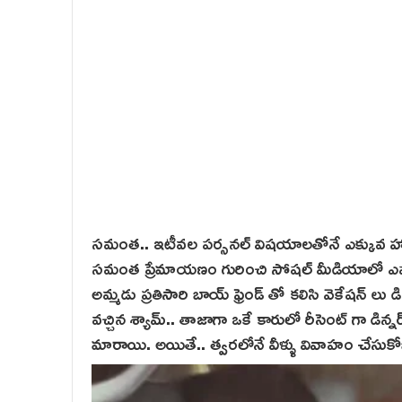
సమంత.. ఇటీవల పర్సనల్ విషయాలతోనే ఎక్కువ‌ హాట్ ట
సమంత ప్రేమాయణం గురించి సోషల్ మీడియాలో ఎప్పటికప
అమ్మడు ప్రతిసారి బాయ్ ఫ్రెండ్ తో కలిసి వెకేషన్ లు డి
వచ్చిన శ్యామ్.. తాజాగా ఒకే కారులో రీసెంట్ గా డిన్నర
మారాయి. అయితే.. త్వరలోనే వీళ్ళు వివాహం చేసుకోబో