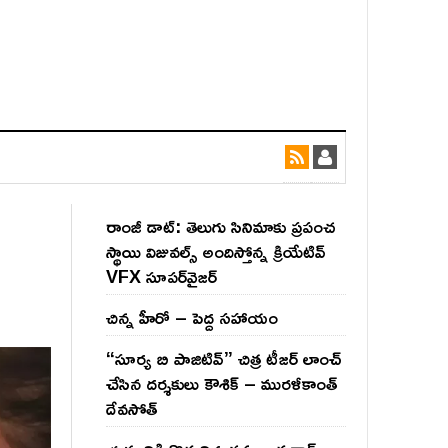
రాంజీ డాట్: తెలుగు సినిమాకు ప్రపంచ
స్థాయి విజువల్స్ అందిస్తోన్న క్రియేటివ్
VFX సూపర్‌వైజర్
చిన్న హీరో – పెద్ద సహాయం
“సూర్య బి పాజిటివ్” చిత్ర టీజర్ లాంచ్
చేసిన‌ దర్శకులు కౌశిక్ – మురళీకాంత్
దేవసోత్