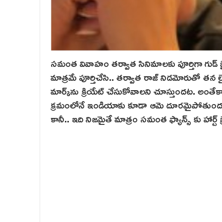
సమంత వివాహం తర్వాత సినిమాలకు పూర్తిగా గుడ్ బై 
మాత్రమే పూర్తిచేసి.. తర్వాత రాజ్ నిడమోరుతో తన లై
మార్క్‌ను క్రియేట్ చేసుకోవాలని చూస్తుందట. అంతేకాదు
క్రమంలోనే ఇండియాకు కూడా ఆమె దూరమైపోతుందని 
కానీ.. ఇది నిజమైతే మాత్రం సమంత ఫ్యాన్స్ కు హార్ట్ 