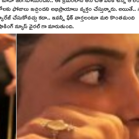
ోలకు ఫోజులు ఇచ్చిందని అభిప్రాయాలు వ్యక్తం చేస్తున్నారు. అయితే
యారేజ్ చేసుకోవచ్చు కదా.. ఇవన్నీ ఫేక్ వార్తలంటూ మరి కొంతమంది
షాకింగ్ న్యూస్‌ వైరల్ గా మారుతుంది.