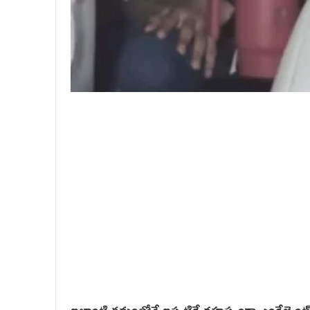
ఇలాంటి క్రమంలోనే ఇప్పటికే రహస్యంగా ఎంగేజ్మెంట