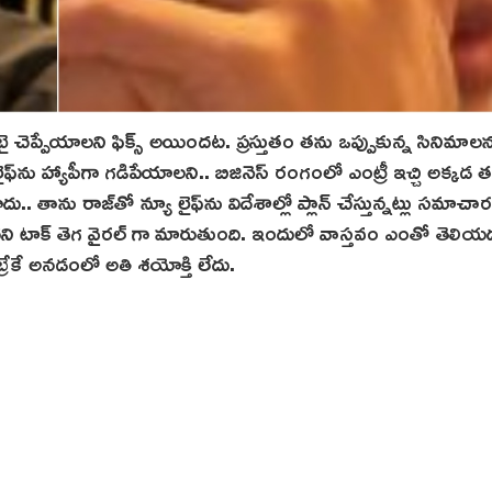
చెప్పేయాలని ఫిక్స్ అయిందట. ప్రస్తుతం తను ఒప్పుకున్న సినిమాల
ఫ్‌ను హ్యాపీగా గడిపేయాలని.. బిజినెస్ రంగంలో ఎంట్రీ ఇచ్చి అక్కడ 
.. తాను రాజ్‌తో న్యూ లైఫ్‌ను విదేశాల్లో ప్లాన్ చేస్తున్నట్లు సమాచ
టాక్ తెగ వైరల్ గా మారుతుంది. ఇందులో వాస్తవం ఎంతో తెలియ
బ్రేకే అనడంలో అతి శ‌యోక్తి లేదు.