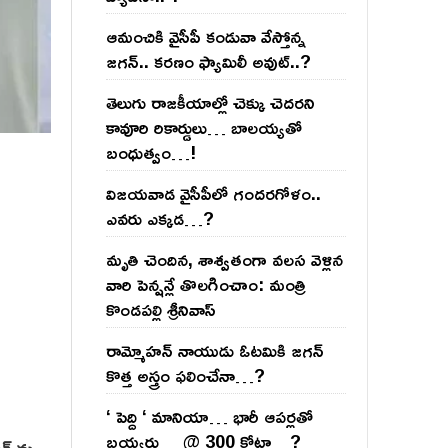
ఆమంచికి వైసీపీ కండువా వేస్తోన్న
జ‌గ‌న్‌.. క‌ర‌ణం ఫ్యామిలీ అవుట్‌..?
తెలుగు రాజ‌కీయాల్లో చెక్కు చెద‌ర‌ని
కావూరి రికార్డులు… బాల‌య్యతో
బంధుత్వం…!
విజ‌య‌వాడ వైసీపీలో గంద‌ర‌గోళం..
ఎవ‌రు ఎక్క‌డ‌…?
మృతి చెందిన, శాశ్వతంగా వలస వెళ్లిన
వారి పెన్ష‌న్లే తొల‌గించాం: మంత్రి
కొండపల్లి శ్రీనివాస్
రామ్మోహ‌న్ నాయుడు ఓట‌మికి జ‌గ‌న్
కొత్త అస్త్రం ఫ‌లించేనా…?
‘ పెద్ది ‘ మానియా… భారీ ఆప‌ర్ల‌తో
బ‌య్య‌ర్లు… @ 300 కోట్లా…?
గ్ ను