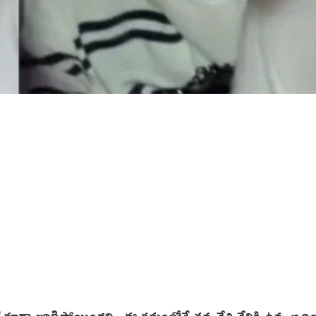
్ కూడా జరిగిపోయిందని.. ఈ క్రమంలోనే తన చేతి వేలికి ఉన్న ఆ రిం