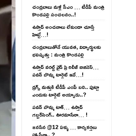
చంద్ర‌బాబు మ‌ళ్లీ సీఎం … టీడీపీ మంత్రి
కొండ‌ప‌ల్లి సంచ‌ల‌నం..!
ఉస్తాద్ అంచ‌నాలు లేకుండా చూస్తే
హిట్టే…!
చంద్ర‌బాబుతోనే యువ‌త‌, విద్యార్థుల‌కు
భ‌విష్య‌త్తు : మంత్రి కొండ‌ప‌ల్లి
ఉస్తాద్ వ‌ర‌ల్డ్ వైడ్ ప్రి రిలీజ్ బిజినెస్‌…
ప‌వ‌న్ బొమ్మ టార్గెట్ ఇదే…!
డ్రగ్స్ మత్తుకి టీడీపీ ఎంపీ బలి.. పుట్టా
ఎందుకు టార్గెట్ అయ్యాడు..?
ప‌వ‌న్ బొమ్మ టాక్‌… ఉస్తాద్
గ‌బ్బ‌ర్‌సింగ్‌.. ఊర‌మాసేనా… !
జనసేన @12 ఏళ్ళు … కార్యకర్తలు
హ్యాపీనా.. ?