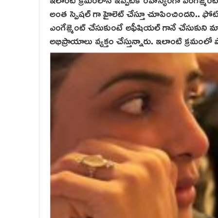
అంత స్పెషల్ గా హైలెట్ చేస్తూ చూపించిందని.. ఫోట
ఎంగేజ్మెంట్ చేసుకుంటే అఫీషియల్ గానే చేసుకుని మ్
అభిప్రాయాలు వ్యక్తం చేస్తున్నారు. ఇలాంటి క్రమంలో 