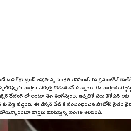
ాపిక్‌గా ట్రెండ్ అవుతున్న సంగతి తెలిసిందే. ఈ క్రమంలోనే రాజ్‌
్పుడు వార్తలు చక్కర్లు కొడుతూనే ఉన్నాయి. ఈ వార్తలకు తగ్గట్టు
న్నర్ డేటింగ్ లో అంటూ తెగ తిరిగేస్తుంది. ఇప్పటికే పలు వెకేషన్ లకు వె
్ కు వెళ్లి వచ్చింది. ఈ డిన్నర్ డేట్ కి సంబంధించిన ఫొటోస్ సైతం వైర
తున్నారంటూ వార్తలు వినిపిస్తున్న సంగతి తెలిసిందే.