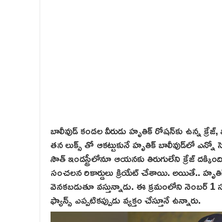
బాలీవుడ్ కండల వీరుడు హృతిక్ రోషన్‌కు ఉన్న క్రేజ్, 
తన లుక్స్ తో ఆకట్టుకునే హృతిక్ బాలీవుడ్‌లో ఎన్నో సెన
సౌత్ ఇండస్ట్రీలోనూ ఆయనకు తిరుగులేని క్రేజ్ దక్కింద
సంచలన రికార్డులు క్రియేట్ చేశాయి. అయితే.. హృతిక
వెన‌క‌బ‌డుతూ వస్తున్నాడు. ఈ క్రమంలోని నెంబర్ 
ఫ్యాన్స్ ఎప్పటికప్పుడు వ్యక్తం చేస్తూనే ఉన్నారు.