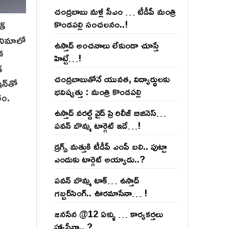
చంద్ర‌బాబు మ‌ళ్లీ సీఎం … టీడీపీ మంత్రి
కొండ‌ప‌ల్లి సంచ‌ల‌నం..!
త్
ినిమాలో
ఉస్తాద్ అంచ‌నాలు లేకుండా చూస్తే
ో
హిట్టే…!
్
చంద్ర‌బాబుతోనే యువ‌త‌, విద్యార్థుల‌కు
న్‌తో
భ‌విష్య‌త్తు : మంత్రి కొండ‌ప‌ల్లి
రం.
ఉస్తాద్ వ‌ర‌ల్డ్ వైడ్ ప్రి రిలీజ్ బిజినెస్‌…
ప‌వ‌న్ బొమ్మ టార్గెట్ ఇదే…!
డ్రగ్స్ మత్తుకి టీడీపీ ఎంపీ బలి.. పుట్టా
ఎందుకు టార్గెట్ అయ్యాడు..?
ప‌వ‌న్ బొమ్మ టాక్‌… ఉస్తాద్
గ‌బ్బ‌ర్‌సింగ్‌.. ఊర‌మాసేనా… !
జనసేన @12 ఏళ్ళు … కార్యకర్తలు
హ్యాపీనా.. ?