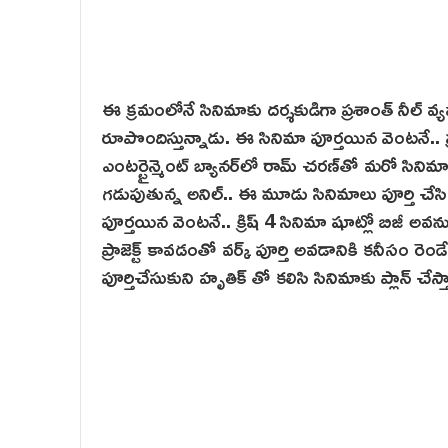
ఈ క్రమంలోనే సినిమాకు దర్శకుడిగా ప్రశాంత్ నీల్ వ్య
రూపొందిస్తున్నాడు. ఈ సినిమా పూర్త‌యిన వెంటనే.. 
ఎంటర్టైన్మెంట్ బ్యానర్‌లో రామ్ చరణ్‌తో మరో సినిమ
గ‌డుపుతున్న అనిల్.. ఈ మూడు సినిమాలు పూర్తి చేస
పూర్తయిన వెంటనే.. క్రిష్ 4 సినిమా షూట్లో బిజీ అ
ప్రాజెక్ట్ కావ‌డంతో వర్క్ పూర్తి అవడానికి కనీసం రె
పూర్తిచేసుకుని హృతిక్ తో కలిసి సినిమాకు ప్లాన్ చేస్