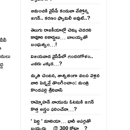
ఆమంచికి వైసీపీ కండువా వేస్తోన్న
జ‌గ‌న్‌.. క‌ర‌ణం ఫ్యామిలీ అవుట్‌..?
తెలుగు రాజ‌కీయాల్లో చెక్కు చెద‌ర‌ని
కావూరి రికార్డులు… బాల‌య్యతో
వీవీ
బంధుత్వం…!
ా
పనులు
విజ‌య‌వాడ వైసీపీలో గంద‌ర‌గోళం..
ఎవ‌రు ఎక్క‌డ‌…?
్ద
మృతి చెందిన, శాశ్వతంగా వలస వెళ్లిన
వారి పెన్ష‌న్లే తొల‌గించాం: మంత్రి
కొండపల్లి శ్రీనివాస్
రామ్మోహ‌న్ నాయుడు ఓట‌మికి జ‌గ‌న్
కొత్త అస్త్రం ఫ‌లించేనా…?
‘ పెద్ది ‘ మానియా… భారీ ఆప‌ర్ల‌తో
బ‌య్య‌ర్లు… @ 300 కోట్లా…?