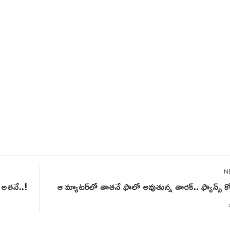
 అతనే..!
ఆ మ్యాటర్‌లో తాతనే ఫాలో అవుతున్న తారక్.. ఫ్యాన్స్ కో