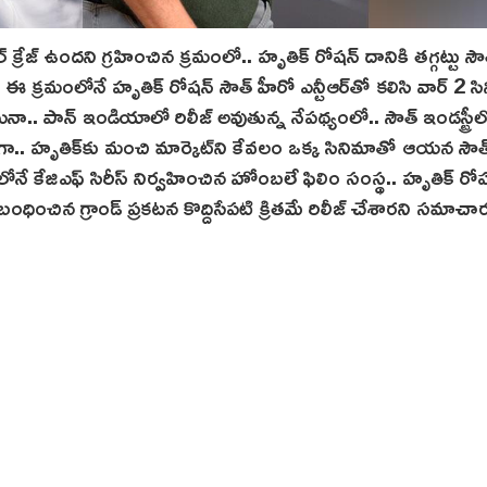
క్రేజ్ ఉందని గ్రహించిన క్రమంలో.. హృతిక్ రోషన్ దానికి తగ్గట్టు సౌ
. ఈ క్రమంలోనే హృతిక్ రోషన్ సౌత్ హీరో ఎన్టీఆర్‌తో కలిసి వార్ 2 స
ా.. పాన్‌ ఇండియాలో రిలీజ్ అవుతున్న నేపథ్యంలో.. సౌత్ ఇండస్ట్రీల
ా.. హృతిక్‌కు మంచి మార్కెట్‌ని కేవలం ఒక్క సినిమాతో ఆయన సౌత
నే కేజిఎఫ్ సిరీస్ నిర్వహించిన హోంబలే ఫిలిం సంస్థ.. హృతిక్ రోష
 సంబంధించిన గ్రాండ్ ప్రకటన కొద్దిసేపటి క్రితమే రిలీజ్ చేశారని సమాచా