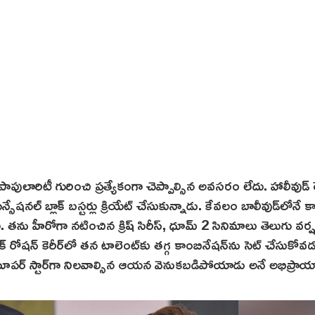
పాపులారిటీ గురించి ప్రత్యేకంగా చెప్పాల్సిన అవసరం లేదు. హాలీవుడ్ 
్సేషనల్ బ్లాక్ బస్టర్లు క్రియేట్ చేసుకున్నాడు. కేవలం బాలీవుడ్‌లోనే క
ి. తను హీరోగా నటించిన క్రిష్‌ సిరీస్, ధూమ్ 2 సినిమాలు తెలుగు వర్
్ రోషన్ కెరీర్‌లో తన టాలెంట్‌కు తగ్గ కాంబినేషన్‌ను సెట్ చేసుకో
1 సూపర్ స్టార్‌గా నిలవాల్సిన ఆయన వెనుకబడిపోయాడు అనే అభిప్రా