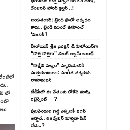
భయానికి కొత్త నిర్వచనం ఒక డార్క్,
డేంజరస్ హారర్ థ్రిల్లర్ ..!
జయశంకర్: ట్రెండ్‌ ఫాలో అవ్వడం
కాదు.. ట్రెండ్‌ ముందే ఊహించే
‘విజనరీ’!
హీరోయిన్ శ్రీజ డైరెక్ష‌న్ & హీరోయిన్‌గా
“కొత్త కొత్తగా” సాంగ్ ఆల్బమ్ లాంఛ్
“కార్మేని సెల్వం” హృదయానికి
హత్తుకుంటుంది: సంగీత దర్శకుడు
రేంజ్‌లో
రామానుజన్
ాదు..
టీడీపీలో ఈ నేత‌ల‌కు లోకేష్ మార్క్
షన్ లో
రిటైర్మెంట్‌… ?
వడంలో
యాలు
పులివెందుల గ‌డ్డ ఎప్ప‌ట‌కీ జ‌గ‌న్
అడ్డానే.. రిజ‌ర్వేష‌న్ మార్చినా సీన్
లేదు..?