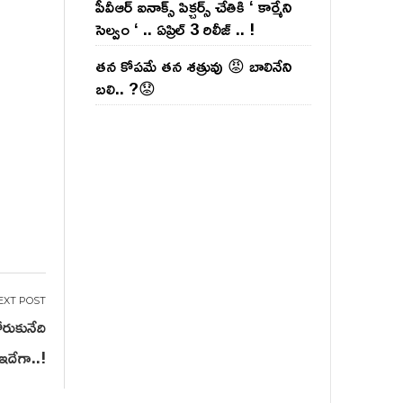
పీవీఆర్ ఐనాక్స్ పిక్చర్స్ చేతికి ‘ కార్మేని
సెల్వం ‘ .. ఏప్రిల్ 3 రిలీజ్ .. !
తన కోపమే తన శత్రువు 😡 బాలినేని
బలి.. ?😟
రుకునేది
ఇదేగా..!