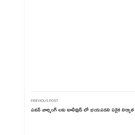
Post
పవన్ వార్మింగ్ లకు టాలీవుడ్ లో భయపడని ఏకైక నిర్మాత
navigation