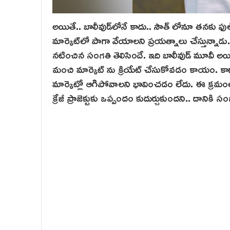
అయితే.. బాలీవుడ్‌లోనే కాదు.. సౌత్ లోనూ తనకు ఫుల్ 
మార్కెట్‌లో పాగా వేయాలని ప్రయత్నాలు చేస్తున్నాడు
నటించిన సంగతి తెలిసిందే. ఇది బాలీవుడ్ మూవీ అయిన
మంచి మార్కెట్ ను క్రియేట్ చేసుకోవడం కాయం. కాగ
మార్కెట్లో ఆగిపోవాలని భావించడం లేదు. ఈ క్రమంలో
క్రేజీ ప్రాజెక్టుకు ఒప్పందం కుదుర్చుకుందని.. దానికి