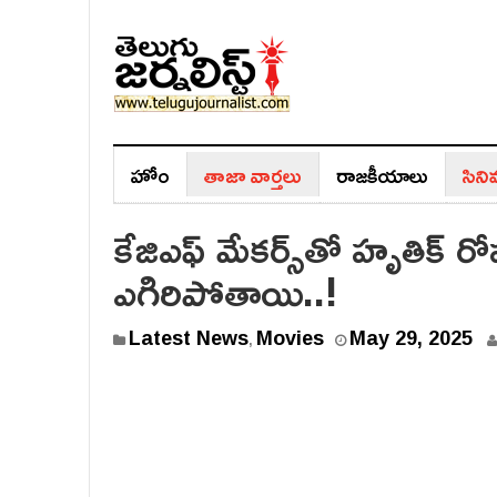
హోం
తాజా వార్తలు
రాజ‌కీయాలు
సిన
కేజిఎఫ్ మేకర్స్‌తో హృతిక్ రోష
ఎగిరిపోతాయి..!
Latest News
Movies
May 29, 2025
,