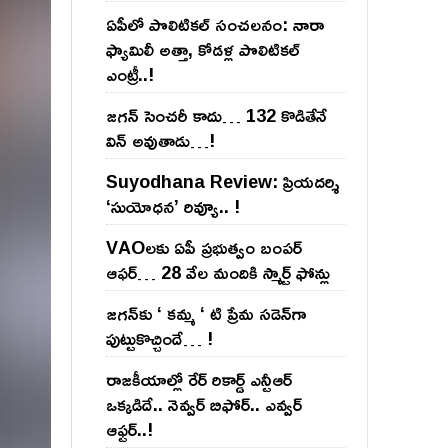
ఏపీలో పొలిటిక‌ల్ సంచ‌ల‌నం: నారా
ఫ్యామిలీ అత్తా, కోడ‌ళ్ల పొలిటికల్
ఎంట్రీ..!
జ‌గ‌న్ సెంచ‌రీ కాదు… 132 కొడితేనే
విన్ అవుతాడు…!
Suyodhana Review: ప్రియదర్శి
‘సుయోధన’ రివ్యూ.. !
VAOల‌కు ఏపీ ప్ర‌భుత్వం బంప‌ర్
ఆఫ‌ర్‌… 28 వేల మందికి స్మార్ట్ ఫోన్లు
జ‌గ‌న్‌కు ‘ క‌మ్మ ‘ టి ప్రేమ స‌డెన్‌గా
పుట్టుకొచ్చిందే… !
రాజ‌కీయాల్లో రేర్ రికార్డ్ ఎన్టీఆర్
ఒక్క‌డిదే.. నెవ్వ‌ర్ బిఫోర్‌.. ఎవ్వ‌ర్
ఆఫ్ట‌ర్‌..!