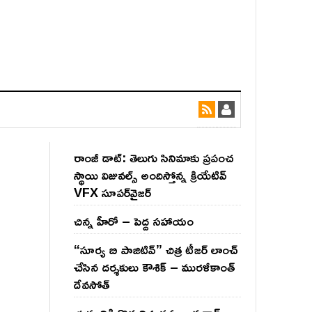
రాంజీ డాట్: తెలుగు సినిమాకు ప్రపంచ
స్థాయి విజువల్స్ అందిస్తోన్న క్రియేటివ్
VFX సూపర్‌వైజర్
చిన్న హీరో – పెద్ద సహాయం
“సూర్య బి పాజిటివ్” చిత్ర టీజర్ లాంచ్
చేసిన‌ దర్శకులు కౌశిక్ – మురళీకాంత్
దేవసోత్