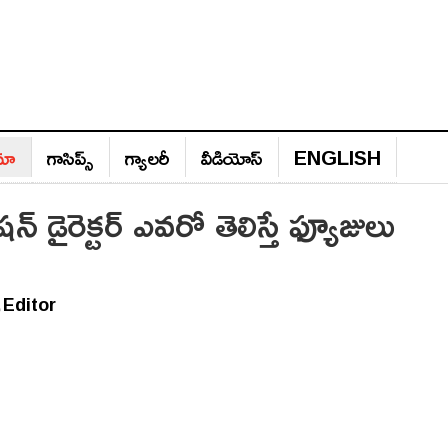
ిమా
గాసిప్స్‌
గ్యాల‌రీ
వీడియోస్‌
ENGLISH
న్ డైరెక్టర్ ఎవరో తెలిస్తే ఫ్యూజులు
Editor