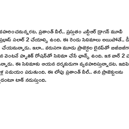
వహరించనున్నరట. ప్రశాంత్ నీల్.. ప్రస్తుతం ఎన్టీఆర్ డ్రాగన్ మూవీ
ప్రభాస్ స‌లార్ 2 చేయాల్సి ఉంది. ఈ రెండు సినిమాలు అయిపోతే.. డీ
ా చేయనున్నాడు. ఇలా.. వరుసగా మూడు ప్రాజెక్టల లైన‌ప్‌తో బిజీబిజీగ
ిన వెంటనే హృతిక్ రోషన్‌తో సినిమా చేసే ఛాన్స్ ఉంది. ఇక వార్ 2 
వనున్నాడు. ఈ సినిమాకు ఆయన దర్శకుడుగా వ్యవహరిస్తున్నాడట. ఇదిపెద
ండేళ్ల సమయం పడుతుంది. ఈ లోపు ప్రశాంత్ నీల్‌.. తన ప్రాజెక్టులను
తాడంటూ టాక్‌ నడుస్తుంది.