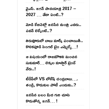
వైఎస్‌. జ‌గ‌న్ పాద‌యాత్ర 2017 –
2027 … తేడా ఏంటి..?
మోడి కేబినెట్లో జ‌నసేన మంత్రి ఎవ‌రు..
ప‌వ‌న్ లెక్కేంటి..?
తిరువూరులో బాబు మార్క్ పంచాయితీ..
కొలిక‌పూడి సింగ‌ల్ టైం ఎమ్మెల్యే…!
ఆ విష‌యంలో రాజ‌మౌళిని మించిన
సుకుమార్‌… లెక్క‌ల మాస్టార్ ట్రెండే
వేరు..!
టీడీపీలో VS లోకేష్ చంద్ర‌బాబు….
తండ్రి, కొడుకుల పోటీ ఎందుకు..?
జ‌న‌సేన బ‌లం మీద గురి చూసి
కొడుతోన్న జ‌గ‌న్‌… !