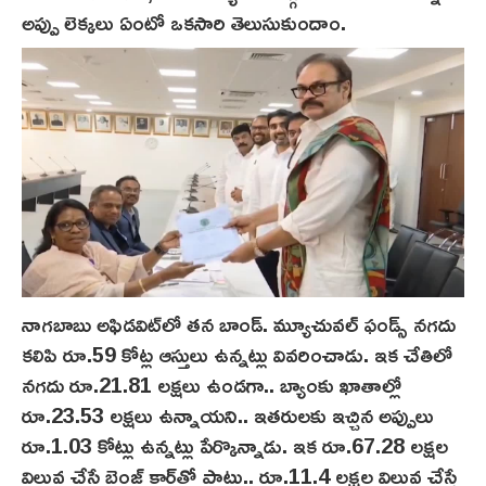
అప్పు లెక్కలు ఏంటో ఒకసారి తెలుసుకుందాం.
నాగబాబు అఫిడ‌విట్‌లో తన బాండ్. మ్యూచువల్ ఫండ్స్ నగదు
కలిపి రూ.59 కోట్ల ఆస్తులు ఉన్నట్లు వివరించాడు. ఇక చేతిలో
నగదు రూ.21.81 లక్షలు ఉండగా.. బ్యాంకు ఖాతాల్లో
రూ.23.53 లక్షలు ఉన్నాయని.. ఇతరులకు ఇచ్చిన అప్పులు
రూ.1.03 కోట్లు ఉన్నట్లు పేర్కొన్నాడు. ఇక రూ.67.28 లక్షల
విలువ చేసే బెంజ్ కార్‌తో పాటు.. రూ.11.4 లక్షల విలువ చేస్తే