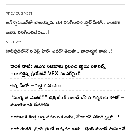
Post
అన్‌స్టాపబుల్‌లో బాలయ్యను తెగ విసిగించిన స్టార్ హీరో.. అంతగా
navigation
ఎవరు విసిగించలేదట..!
టాలీవుడ్‌లోనే రిచెస్ట్ హీరో ఎవరో తెలుసా.. నాగార్జున కాదు..!
రాంజీ డాట్: తెలుగు సినిమాకు ప్రపంచ స్థాయి విజువల్స్
అందిస్తోన్న క్రియేటివ్ VFX సూపర్‌వైజర్
చిన్న హీరో – పెద్ద సహాయం
“సూర్య బి పాజిటివ్” చిత్ర టీజర్ లాంచ్ చేసిన‌ దర్శకులు కౌశిక్ –
మురళీకాంత్ దేవసోత్
భయానికి కొత్త నిర్వచనం ఒక డార్క్, డేంజరస్ హారర్ థ్రిల్లర్ ..!
జయశంకర్: ట్రెండ్‌ ఫాలో అవ్వడం కాదు.. ట్రెండ్‌ ముందే ఊహించే