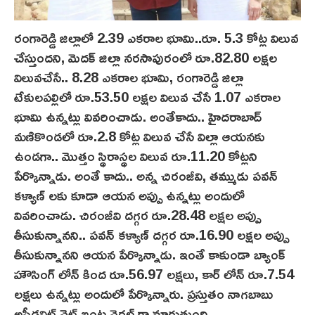
రంగారెడ్డి జిల్లాలో 2.39 ఎకరాల భూమి..రూ. 5.3 కోట్ల విలువ
చేస్తుందని, మెదక్ జిల్లా నరసాపురంలో రూ.82.80 లక్షల
విలువచేసే.. 8.28 ఎకరాల భూమి, రంగారెడ్డి జిల్లా
టేకులపల్లిలో రూ.53.50 లక్షల విలువ చేసే 1.07 ఎకరాల
భూమి ఉన్నట్లు వివరించాడు. అంతేకాదు.. హైదరాబాద్
మణికొండలో రూ.2.8 కోట్ల విలువ చేసే విల్లా ఆయనకు
ఉండ‌గా.. మొత్తం స్థిరాస్థల విలువ రూ.11.20 కోట్లని
పేర్కొన్నాడు. అంతే కాదు.. అన్న చిరంజీవి, తమ్ముడు పవన్
కళ్యాణ్ లకు కూడా ఆయన అప్పు ఉన్నట్లు అందులో
వివరించాడు. చిరంజీవి దగ్గర రూ.28.48 లక్షల అప్పు
తీసుకున్నానని.. పవన్ కళ్యాణ్ దగ్గర రూ.16.90 లక్షల అప్పు
తీసుకున్నానని ఆయన పేర్కొన్నాడు. ఇంతే కాకుండా బ్యాంక్
హౌసింగ్ లోన్ కింద రూ.56.97 లక్షలు, కార్ లోన్ రూ.7.54
లక్షలు ఉన్నట్లు అందులో పేర్కొన్నారు. ప్రస్తుతం నాగబాబు
అఫీడవిట్ నెట్ ఇంట వైరల్ గా మారుతుంది.