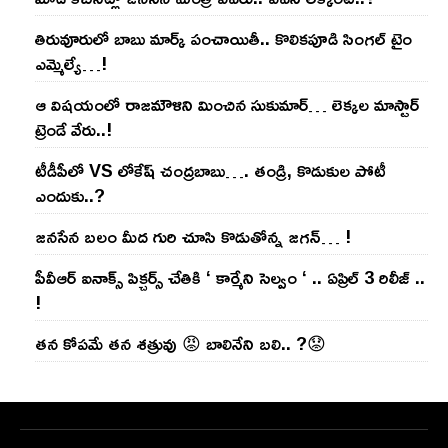
తిరువూరులో బాబు మార్క్ పంచాయితీ.. కొలిక‌పూడి సింగ‌ల్ టైం
ఎమ్మెల్యే…!
ఆ విష‌యంలో రాజ‌మౌళిని మించిన సుకుమార్‌… లెక్క‌ల మాస్టార్
ట్రెండే వేరు..!
టీడీపీలో VS లోకేష్ చంద్ర‌బాబు…. తండ్రి, కొడుకుల పోటీ
ఎందుకు..?
జ‌న‌సేన బ‌లం మీద గురి చూసి కొడుతోన్న జ‌గ‌న్‌… !
పీవీఆర్ ఐనాక్స్ పిక్చర్స్ చేతికి ‘ కార్మేని సెల్వం ‘ .. ఏప్రిల్ 3 రిలీజ్ ..
!
తన కోపమే తన శత్రువు 😡 బాలినేని బలి.. ?😟