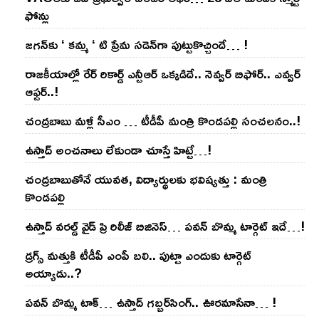
ఫోన్లు
జ‌గ‌న్‌కు ‘ క‌మ్మ ‘ టి ప్రేమ స‌డెన్‌గా పుట్టుకొచ్చిందే… !
రాజ‌కీయాల్లో రేర్ రికార్డ్ ఎన్టీఆర్ ఒక్క‌డిదే.. నెవ్వ‌ర్ బిఫోర్‌.. ఎవ్వ‌ర్
ఆఫ్ట‌ర్‌..!
చంద్ర‌బాబు మ‌ళ్లీ సీఎం … టీడీపీ మంత్రి కొండ‌ప‌ల్లి సంచ‌ల‌నం..!
ఉస్తాద్ అంచ‌నాలు లేకుండా చూస్తే హిట్టే…!
చంద్ర‌బాబుతోనే యువ‌త‌, విద్యార్థుల‌కు భ‌విష్య‌త్తు : మంత్రి
కొండ‌ప‌ల్లి
ఉస్తాద్ వ‌ర‌ల్డ్ వైడ్ ప్రి రిలీజ్ బిజినెస్‌… ప‌వ‌న్ బొమ్మ టార్గెట్ ఇదే…!
డ్రగ్స్ మత్తుకి టీడీపీ ఎంపీ బలి.. పుట్టా ఎందుకు టార్గెట్
అయ్యాడు..?
ప‌వ‌న్ బొమ్మ టాక్‌… ఉస్తాద్ గ‌బ్బ‌ర్‌సింగ్‌.. ఊర‌మాసేనా… !