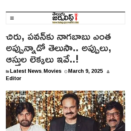
చిరు, పవన్‌కు నాగబాబు ఎంత
అప్పున్నాడో తెలుసా.. అప్పులు,
ఆస్తుల లెక్కలు ఇవే..!
Latest News
Movies
March 9, 2025
,
Editor