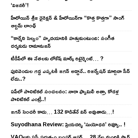
‘విజనరీ’!
హీరోయిన్ శ్రీజ డైరెక్ష‌న్ & హీరోయిన్‌గా “కొత్త కొత్తగా” సాంగ్
ఆల్బమ్ లాంఛ్
“కార్మేని సెల్వం” హృదయానికి హత్తుకుంటుంది: సంగీత
దర్శకుడు రామానుజన్
టీడీపీలో ఈ నేత‌ల‌కు లోకేష్ మార్క్ రిటైర్మెంట్‌… ?
పులివెందుల గ‌డ్డ ఎప్ప‌ట‌కీ జ‌గ‌న్ అడ్డానే.. రిజ‌ర్వేష‌న్ మార్చినా సీన్
లేదు..?
ఏపీలో పొలిటిక‌ల్ సంచ‌ల‌నం: నారా ఫ్యామిలీ అత్తా, కోడ‌ళ్ల
పొలిటికల్ ఎంట్రీ..!
జ‌గ‌న్ సెంచ‌రీ కాదు… 132 కొడితేనే విన్ అవుతాడు…!
Suyodhana Review: ప్రియదర్శి ‘సుయోధన’ రివ్యూ.. !
VAOల‌కు ఏపీ ప్ర‌భుత్వం బంప‌ర్ ఆఫ‌ర్‌… 28 వేల మందికి స్మార్ట్