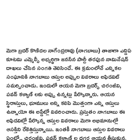
మెగా బ్రదర్ కొణిదల నాగేంద్రరావు (నాగబాబు) తాజాగా ఎన్డిఏ
కూటమి ఎమ్మెల్సీ అభ్యర్థిగా జనసేన పార్టీ తరఫున నామినేషన్
దాఖలు చేసిన సంగతి తెలిసిందే. ఈ క్రమంలోనే ఎన్నికల
సంఘానికి నాగబాబు ఆస్తుల అప్పుల వివరాలు అఫిడవిట్
సమర్పించాడు. ఇందులో ఆయన మెగా బ్రదర్స్ చిరంజీవి,
పవన్ కళ్యాణ్ లకు అప్పు ఉన్నట్లు పేర్కొన్నారు. ఆయన
స్థిరాస్తులు, భూములు అన్ని కలిపి మొత్తంగా ఎన్ని ఆస్తులు
ఉన్నాయో ఈ అప్డేట్లో వివరించారు. ప్రస్తుతం నాగబాబు ఈ
అఫిడవిట్లో పేర్కొన్న ఆస్తుల వివరాలు మెగా అభిమానుల్లో
ఆసక్తిని రేకెత్తిస్తున్నాయి. ఇంతకీ నాగబాబు ఆస్తుల వివరాలు
ఏంటో.. చిరంజీవి, పవన్ కళ్యాణ్ ల ద‌గ్గ‌ర‌ ఆయన తీసుకున్న‌