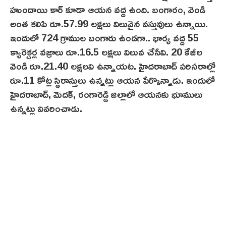
హుందాయి కార్ కూడా ఆయన వద్ద ఉంది. బంగారం, వెండి
అంత కలిపి రూ.57.99 లక్షలు విలువైన వస్తువులు ఉన్నాయి.
ఇందులో 724 గ్రాముల బంగారు ఉండగా.. భార్య వద్ద 55
క్యారెక్టర్ల వజ్రాలు రూ.16.5 లక్షలు విలువ చేసేవి. 20 కేజీల
వెండి రూ.21.40 లక్షలవి ఉన్నాయట. హైదరాబాద్ పరిసరాల్లో
రూ.11 కోట్ల స్థిరాస్తులు ఉన్నట్లు ఆయన పేర్కొన్నాడు. ఇందులో
హైదరాబాద్, మెదక్, రంగారెడ్డి జిల్లాలో ఆయనకు భూములు
ఉన్నట్లు వివరించాడు.