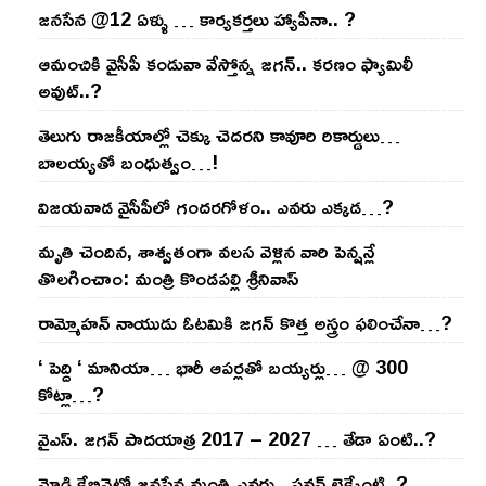
జనసేన @12 ఏళ్ళు … కార్యకర్తలు హ్యాపీనా.. ?
ఆమంచికి వైసీపీ కండువా వేస్తోన్న జ‌గ‌న్‌.. క‌ర‌ణం ఫ్యామిలీ
అవుట్‌..?
తెలుగు రాజ‌కీయాల్లో చెక్కు చెద‌ర‌ని కావూరి రికార్డులు…
బాల‌య్యతో బంధుత్వం…!
విజ‌య‌వాడ వైసీపీలో గంద‌ర‌గోళం.. ఎవ‌రు ఎక్క‌డ‌…?
మృతి చెందిన, శాశ్వతంగా వలస వెళ్లిన వారి పెన్ష‌న్లే
తొల‌గించాం: మంత్రి కొండపల్లి శ్రీనివాస్
రామ్మోహ‌న్ నాయుడు ఓట‌మికి జ‌గ‌న్ కొత్త అస్త్రం ఫ‌లించేనా…?
‘ పెద్ది ‘ మానియా… భారీ ఆప‌ర్ల‌తో బ‌య్య‌ర్లు… @ 300
కోట్లా…?
వైఎస్‌. జ‌గ‌న్ పాద‌యాత్ర 2017 – 2027 … తేడా ఏంటి..?
మోడి కేబినెట్లో జ‌నసేన మంత్రి ఎవ‌రు.. ప‌వ‌న్ లెక్కేంటి..?