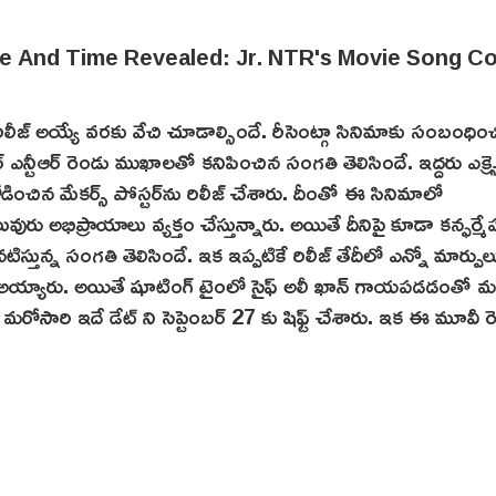
లీజ్ అయ్యే వరకు వేచి చూడాల్సిందే. రీసెంట్గా సినిమాకు సంబంధిం
ర్ ఎన్టీఆర్ రెండు ముఖాలతో కనిపించిన సంగతి తెలిసిందే. ఇద్దరు ఎక్స్ప్
జోడించిన‌ మేకర్స్‌ పోస్టర్‌ను రిలీజ్ చేశారు. దీంతో ఈ సినిమాలో
రు అభిప్రాయాలు వ్యక్తం చేస్తున్నారు. అయితే దీనిపై కూడా కన్ఫర్మే
ిస్తున్న సంగతి తెలిసిందే. ఇక ఇప్పటికే రిలీజ్ తేదీలో ఎన్నో మార్పు
ిక్స్ అయ్యారు. అయితే షూటింగ్ టైంలో సైఫ్ అలీ ఖాన్ గాయపడడంతో మళ్
ీ.. మరోసారి ఇదే డేట్ ని సెప్టెంబర్ 27 కు షిఫ్ట్ చేశారు. ఇక ఈ మూవీ 