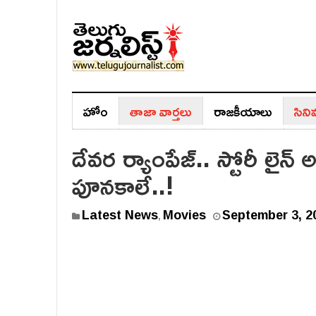
హోం
తాజా వార్తలు
రాజ‌కీయాలు
సిన
దేవర ర్యాంపేజ్.. స్టోరీ లైన్
పూనకాలే..!
Latest News
Movies
September 3, 2
,