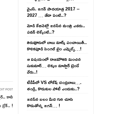
వైఎస్‌. జ‌గ‌న్ పాద‌యాత్ర 2017 –
2027 … తేడా ఏంటి..?
మోడి కేబినెట్లో జ‌నసేన మంత్రి ఎవ‌రు..
ప‌వ‌న్ లెక్కేంటి..?
తిరువూరులో బాబు మార్క్ పంచాయితీ..
కొలిక‌పూడి సింగ‌ల్ టైం ఎమ్మెల్యే…!
ఆ విష‌యంలో రాజ‌మౌళిని మించిన
సుకుమార్‌… లెక్క‌ల మాస్టార్ ట్రెండే
వేరు..!
టీడీపీలో VS లోకేష్ చంద్ర‌బాబు….
తండ్రి, కొడుకుల పోటీ ఎందుకు..?
్.. కానీ
జ‌న‌సేన బ‌లం మీద గురి చూసి
్రేక్.. !
కొడుతోన్న జ‌గ‌న్‌… !