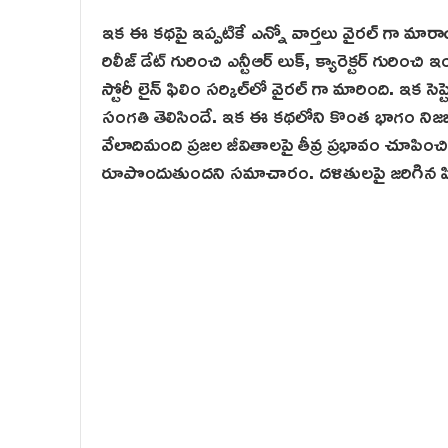
ఇక ఈ కథపై ఇప్పటికే ఎన్నో వార్తలు వైరల్ గా మారాయి
రిలీజ్ డేట్ గురించి ఎన్టీఆర్ లుక్, క్యారెక్టర్ గుర
స్టోరీ లైన్‌ ఫిలిం సర్కిల్‌లో వైరల్ గా మారింది. ఇక స
సంగతి తెలిసిందే. ఇక ఈ కథలోని కొంత భాగం నిజ
వేలాదిమంది ప్రజల జీవితాలపై తీవ్ర ప్రభావం చూపి
రూపొందుతుందని సమాచారం. దళితులపై జరిగిన హి