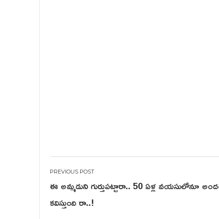
Post
ఈ అమ్మడుని గుర్తుపట్టారా.. 50 ఏళ్ల వయసులోనూ అం
navigation
కవిస్తుంది రా..!