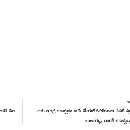
దంతో ఏం
చిరు ఇంద్ర రికార్డును టచ్ చేయలేకపోయినా పవర్ స్టార
బాలయ్య, తారక్ రికార్డులు బ