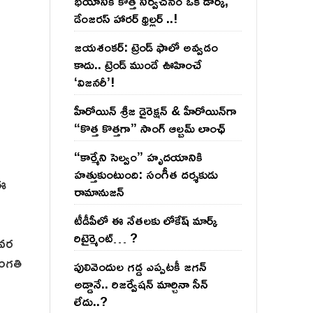
భయానికి కొత్త నిర్వచనం ఒక డార్క్,
డేంజరస్ హారర్ థ్రిల్లర్ ..!
జయశంకర్: ట్రెండ్‌ ఫాలో అవ్వడం
కాదు.. ట్రెండ్‌ ముందే ఊహించే
‘విజనరీ’!
హీరోయిన్ శ్రీజ డైరెక్ష‌న్ & హీరోయిన్‌గా
“కొత్త కొత్తగా” సాంగ్ ఆల్బమ్ లాంఛ్
“కార్మేని సెల్వం” హృదయానికి
హత్తుకుంటుంది: సంగీత దర్శకుడు
 ఈ
రామానుజన్
టీడీపీలో ఈ నేత‌ల‌కు లోకేష్ మార్క్
రిటైర్మెంట్‌… ?
వర‌
సంగతి
పులివెందుల గ‌డ్డ ఎప్ప‌ట‌కీ జ‌గ‌న్
అడ్డానే.. రిజ‌ర్వేష‌న్ మార్చినా సీన్
లేదు..?