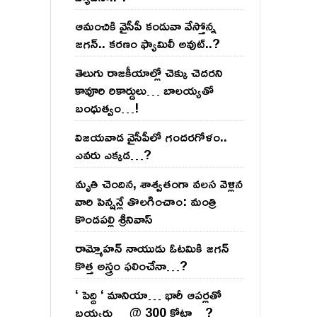
ఆమంచికి వైసీపీ కండువా వేస్తోన్న
జ‌గ‌న్‌.. క‌ర‌ణం ఫ్యామిలీ అవుట్‌..?
తెలుగు రాజ‌కీయాల్లో చెక్కు చెద‌ర‌ని
కావూరి రికార్డులు… బాల‌య్యతో
బంధుత్వం…!
విజ‌య‌వాడ వైసీపీలో గంద‌ర‌గోళం..
ఎవ‌రు ఎక్క‌డ‌…?
మృతి చెందిన, శాశ్వతంగా వలస వెళ్లిన
వారి పెన్ష‌న్లే తొల‌గించాం: మంత్రి
కొండపల్లి శ్రీనివాస్
రామ్మోహ‌న్ నాయుడు ఓట‌మికి జ‌గ‌న్
కొత్త అస్త్రం ఫ‌లించేనా…?
‘ పెద్ది ‘ మానియా… భారీ ఆప‌ర్ల‌తో
బ‌య్య‌ర్లు… @ 300 కోట్లా…?