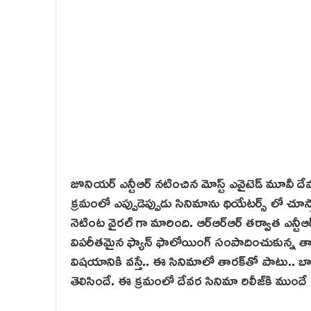
జూనియర్ ఎన్టీఆర్ నటించిన మోస్ట్ ఎవైటెడ్ మూవీ దే
క్ర‌మంలో ఎప్పుడెప్పుడు సినిమాను థియేటర్స్ లో చూ
నెటింట‌ వైరల్ గా మారింది. ఆర్ఆర్ఆర్‌ తర్వాత ఎన్టీఆర
విపరీతమైన ఫ్యాన్ ఫాలోయింగ్ సంపాదించుకున్న తారక్.
విషయానికి వస్తే.. ఈ సినిమాలో తారక్‌తో పాటు.. బాల
తెలిసిందే. ఈ క్రమంలో దేవర సినిమా రిలీజ్‌కి ముంద