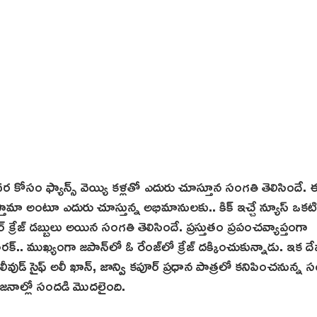
వర కోసం ఫ్యాన్స్ వెయ్యి కళ్లతో ఎదురు చూస్తూన సంగతి తెలిసిందే.
స్తామా అంటూ ఎదురు చూస్తున్న అభిమానులకు.. కిక్ ఇచ్చే న్యూస్ ఒకటి
్ క్రేజ్ డబ్బులు అయిన సంగతి తెలిసిందే. ప్రస్తుతం ప్రపంచవ్యాప్తంగా
. ముఖ్యంగా జపాన్‌లో ఓ రేంజ్‌లో క్రేజ్‌ దక్కించుకున్నాడు. ఇక దే
ీవుడ్ సైఫ్ అలీ ఖాన్, జాన్వి కపూర్ ప్రధాన పాత్రలో కనిపించనున్న 
ే జనాల్లో సందడి మొదలైంది.