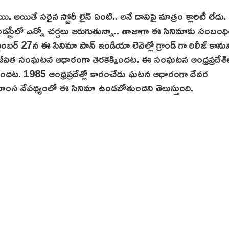
. అయితే సరైన స్టోరీ లైన్ ఏంటి.. అనే దానిపై మాత్రం క్లారిటీ లేదు
ించి ఇండస్ట్రీలో ఎన్నో చర్చలు జరుగుతున్నా.. తాజాగా ఈ సినిమాకు సంబం
ెప్టెంబర్ 27న ఈ సినిమా పాన్‌ ఇండియా లెవెల్లో గ్రాండ్ గా రిలీజ్ కానున
జీవిత సంఘటన ఆధారంగా తెరకెక్కిందట. ఈ సంఘటన ఆంధ్రప్రదేశ్‌
ంచిందట. 1985 ఆంధ్రప్రదేశ్లో కారంచేడు ఘటన ఆధారంగా దేవర
ంస నేపథ్యంలో ఈ సినిమా ఉండబోతుందని తెలుస్తుంది.