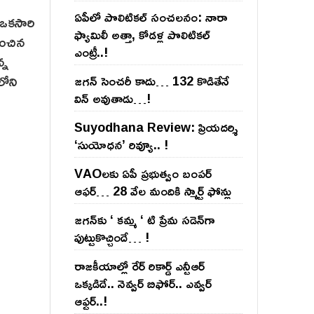
ఏపీలో పొలిటిక‌ల్ సంచ‌ల‌నం: నారా
. ఒకసారి
ఫ్యామిలీ అత్తా, కోడ‌ళ్ల పొలిటికల్
ధించిన
ఎంట్రీ..!
్న
లోని
జ‌గ‌న్ సెంచ‌రీ కాదు… 132 కొడితేనే
విన్ అవుతాడు…!
Suyodhana Review: ప్రియదర్శి
‘సుయోధన’ రివ్యూ.. !
VAOల‌కు ఏపీ ప్ర‌భుత్వం బంప‌ర్
ఆఫ‌ర్‌… 28 వేల మందికి స్మార్ట్ ఫోన్లు
జ‌గ‌న్‌కు ‘ క‌మ్మ ‘ టి ప్రేమ స‌డెన్‌గా
పుట్టుకొచ్చిందే… !
రాజ‌కీయాల్లో రేర్ రికార్డ్ ఎన్టీఆర్
ఒక్క‌డిదే.. నెవ్వ‌ర్ బిఫోర్‌.. ఎవ్వ‌ర్
ఆఫ్ట‌ర్‌..!