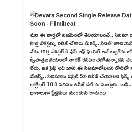
మరి ఈ వార్తలో నిజమెంటో తెలియాలంటే.. సినిమా రి
కొత్త పోస్టర్ను రిలీజ్ చేశారు మేకర్స్. దీనిలో జూనియ
వేరు. కొత్త పోస్టర్ కి ఫేస్ ఆఫ్ ఫియర్ అనే ట్యాగ్‌ను 
ద్వీపాత్ర‌భినయంలో తారక్ కనిపించబోతున్నాడని పలువు
లేదు. ఇక సైఫ్ అలీ ఖాన్ ఈ సినిమాలోవిల‌న్ రోల్‌లో నట
మేక‌ర్స్‌.. సినిమాను ఏప్రిల్ 5న రిలీజ్ చేయాలని ఫ
అక్టోబర్ 10 కి సినిమా రిలీజ్ డేట్ ను మార్చారు. కాన
భాగాలుగా ప్రేక్షకులు ముందుకు రానుంది