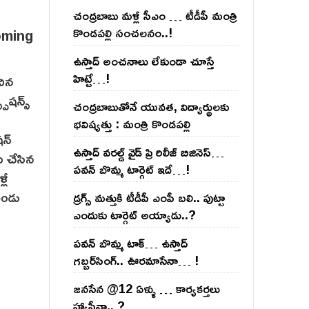
చంద్ర‌బాబు మ‌ళ్లీ సీఎం … టీడీపీ మంత్రి
కొండ‌ప‌ల్లి సంచ‌ల‌నం..!
ఉస్తాద్ అంచ‌నాలు లేకుండా చూస్తే
హిట్టే…!
చిన
రెషన్స్
చంద్ర‌బాబుతోనే యువ‌త‌, విద్యార్థుల‌కు
భ‌విష్య‌త్తు : మంత్రి కొండ‌ప‌ల్లి
షన్
ఉస్తాద్ వ‌ర‌ల్డ్ వైడ్ ప్రి రిలీజ్ బిజినెస్‌…
లు చేసిన
ప‌వ‌న్ బొమ్మ టార్గెట్ ఇదే…!
లీ
రెండు
డ్రగ్స్ మత్తుకి టీడీపీ ఎంపీ బలి.. పుట్టా
ఎందుకు టార్గెట్ అయ్యాడు..?
ప‌వ‌న్ బొమ్మ టాక్‌… ఉస్తాద్
గ‌బ్బ‌ర్‌సింగ్‌.. ఊర‌మాసేనా… !
జనసేన @12 ఏళ్ళు … కార్యకర్తలు
హ్యాపీనా.. ?