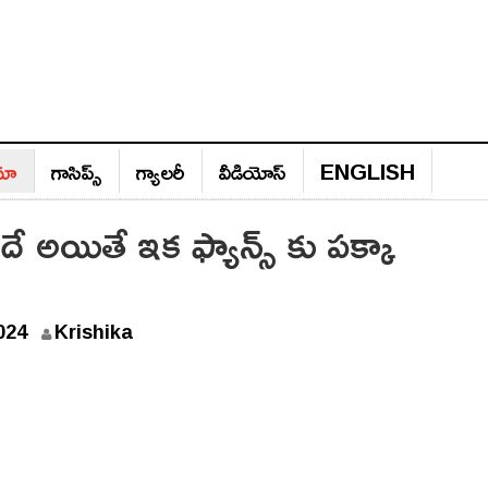
ిమా
గాసిప్స్‌
గ్యాల‌రీ
వీడియోస్‌
ENGLISH
 అదే అయితే ఇక ఫ్యాన్స్ కు పక్కా
024
Krishika