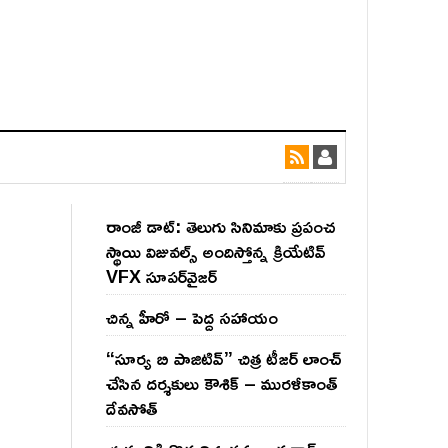
రాంజీ డాట్: తెలుగు సినిమాకు ప్రపంచ
స్థాయి విజువల్స్ అందిస్తోన్న క్రియేటివ్
VFX సూపర్‌వైజర్
చిన్న హీరో – పెద్ద సహాయం
“సూర్య బి పాజిటివ్” చిత్ర టీజర్ లాంచ్
చేసిన‌ దర్శకులు కౌశిక్ – మురళీకాంత్
దేవసోత్