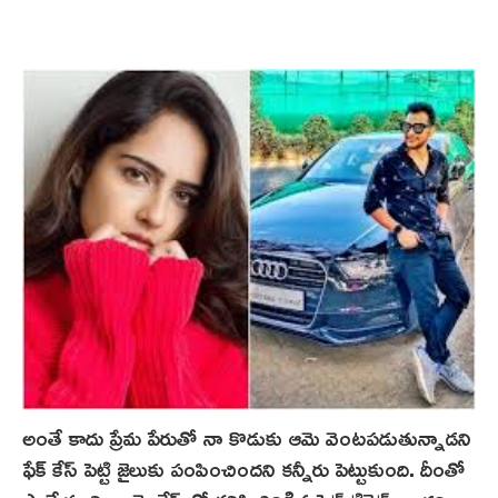
అంతే కాదు ప్రేమ పేరుతో నా కొడుకు ఆమె వెంటపడుతున్నాడని
ఫేక్ కేస్ పెట్టి జైలుకు పంపించిందని కన్నీరు పెట్టుకుంది. దీంతో