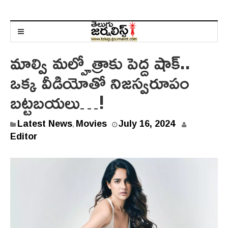
మాల్వి మ‌ల్హోత్రాకు పెద్ద షాక్‌..
ఒక్క వీడియోతో నిజ‌స్వ‌రూపం
బ‌ట్ట‌బ‌య‌లు…!
J
Latest News
Movies
July 16, 2024
,
u
Editor
l
y
1
6
,
2
0