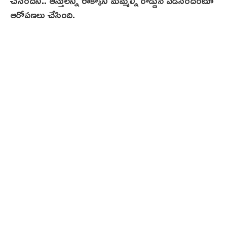
ఆరోపణలు చేసింది.