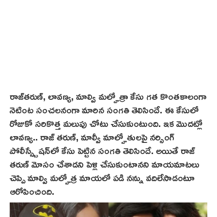
రాజ్‌త‌రుణ్‌, లావణ్య, మాల్వి మల్హోత్రా కేసు గత కొంతకాలంగా
నెటింట‌ సంచలనంగా మారిన సంగతి తెలిసిందే. ఈ కేసులో
రోజుకో సరికొత్త మలుపు చోటు చేసుకుంటుంది. ఇక మొదట్లో
లావణ్య.. రాజ్ త‌రుణ్‌, మాల్వీ మాల్హోతులపై నర్సింగ్
పోలీస్స్టేషన్‌లో కేసు పెట్టిన సంగతి తెలిసిందే. అయితే రాజ్
తరుణ్ మోసం చేశాడని పెళ్లి చేసుకుంటానని మాయమాటలు
చెప్పి మాల్వి మల్హోత్ర మాయ‌లో పడి నన్ను వదిలేసాడంటూ
ఆరోపించింది.