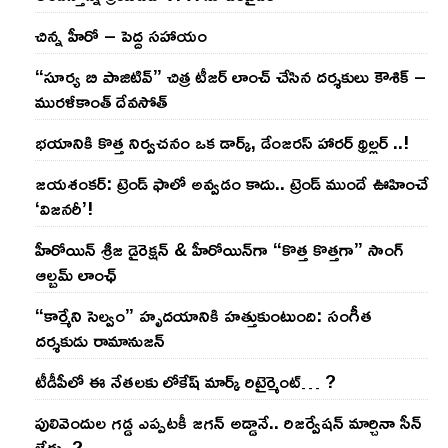
చిన్న హీరో – పెద్ద సహాయం
“సూర్య బి పాజిటివ్” చిత్ర టీజర్ లాంచ్ చేసిన‌ దర్శకులు కౌశిక్ –
మురళీకాంత్ దేవసోత్
భయానికి కొత్త నిర్వచనం ఒక డార్క్, డేంజరస్ హారర్ థ్రిల్లర్ ..!
జయశంకర్: ట్రెండ్‌ ఫాలో అవ్వడం కాదు.. ట్రెండ్‌ ముందే ఊహించే
‘విజనరీ’!
హీరోయిన్ శ్రీజ డైరెక్ష‌న్ & హీరోయిన్‌గా “కొత్త కొత్తగా” సాంగ్
ఆల్బమ్ లాంఛ్
“కార్మేని సెల్వం” హృదయానికి హత్తుకుంటుంది: సంగీత
దర్శకుడు రామానుజన్
టీడీపీలో ఈ నేత‌ల‌కు లోకేష్ మార్క్ రిటైర్మెంట్‌… ?
పులివెందుల గ‌డ్డ ఎప్ప‌ట‌కీ జ‌గ‌న్ అడ్డానే.. రిజ‌ర్వేష‌న్ మార్చినా సీన్
లేదు..?