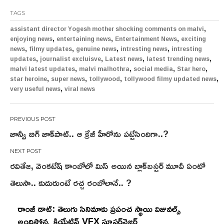
TAGS
,
assistant director Yogesh mother shocking comments on malvi
,
,
,
enjoying news
entertaining news
Entertainment News
exciting
,
,
,
,
news
filmy updates
genuine news
intresting news
intresting
,
,
,
,
updates
journalist excluisve
Latest news
latest trending news
,
,
,
,
malvi latest updates
malvi malhothra
social media
Star hero
,
,
,
,
star heroine
super news
tollywood
tollywood filmy updated news
,
very useful news
viral news
Post
జాన్వీ బిగ్ జాక్‌పాట్‌.. ఆ క్రేజీ హీరోను ప‌ట్టేసిందిగా..?
navigation
రవితేజ, వెంకటేష్ కాంబోలో మిస్ అయిన బ్లాక్‌బస్టర్ మూవీ ఏంటో
తెలుసా.. కుదురుంటే రచ్చ రంబోలానే.. ?
రాంజీ డాట్: తెలుగు సినిమాకు ప్రపంచ స్థాయి విజువల్స్
అందిస్తోన్న క్రియేటివ్ VFX సూపర్‌వైజర్