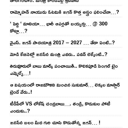
రామ్మోహ‌న్ నాయుడు ఓట‌మికి జ‌గ‌న్ కొత్త అస్త్రం ఫ‌లించేనా…?
‘ పెద్ది ‘ మానియా… భారీ ఆప‌ర్ల‌తో బ‌య్య‌ర్లు… @ 300
కోట్లా…?
వైఎస్‌. జ‌గ‌న్ పాద‌యాత్ర 2017 – 2027 … తేడా ఏంటి..?
మోడి కేబినెట్లో జ‌నసేన మంత్రి ఎవ‌రు.. ప‌వ‌న్ లెక్కేంటి..?
తిరువూరులో బాబు మార్క్ పంచాయితీ.. కొలిక‌పూడి సింగ‌ల్ టైం
ఎమ్మెల్యే…!
ఆ విష‌యంలో రాజ‌మౌళిని మించిన సుకుమార్‌… లెక్క‌ల మాస్టార్
ట్రెండే వేరు..!
టీడీపీలో VS లోకేష్ చంద్ర‌బాబు…. తండ్రి, కొడుకుల పోటీ
ఎందుకు..?
జ‌న‌సేన బ‌లం మీద గురి చూసి కొడుతోన్న జ‌గ‌న్‌… !