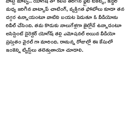
పాట్టే మాల్వి.. యోగేష్ తో కలిసి తిరిగిన ఫ్లైట్ టికెట్స్, ఇద్దరి
మధ్య జరిగిన వాట్సాప్ చాటింగ్, వ్యక్తిగత ఫోటోలు కూడా త‌న
ద‌గ్గ‌ర ఉన్నాయంటూ వాటిని బయట పెడుతూ ఓ వీడియోను
రివీల్ చేసింది. తమ కొడుకు నాలుగేళ్లగా జైల్లోనే ఉన్నాడంటూ
అసిస్టెంట్ డైరెక్టర్ యోగేష్ తల్లి ఎమోషనల్ అయిన వీడియో
ప్రస్తుతం వైరల్ గా మారింది. రానున్న రోజుల్లో ఈ కేసులో
ఇంకెన్ని ట్విస్ట్‌లు త‌లెత్తుతాయో చూడాలి.