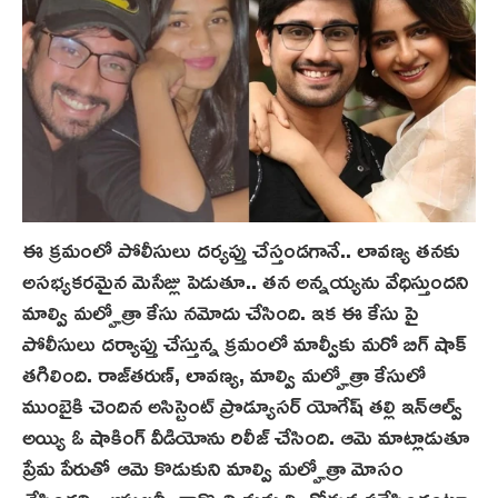
ఈ క్రమంలో పోలీసులు ద‌ర్య‌ప్తు చేస్తండ‌గానే.. లావణ్య తనకు
అసభ్యకరమైన మెసేజ్లు పెడుతూ.. తన అన్నయ్యను వేధిస్తుందని
మాల్వి మల్హోత్రా కేసు న‌మోదు చేసింది. ఇక‌ ఈ కేసు పై
పోలీసులు దర్యాప్తు చేస్తున్న క్ర‌మంలో మాల్వీకు మరో బిగ్ షాక్
తగిలింది. రాజ్‌త‌రుణ్‌, లావణ్య, మాల్వి మల్హోత్రా కేసులో
ముంబైకి చెందిన అసిస్టెంట్ ప్రొడ్యూసర్ యోగేష్ తల్లి ఇన్ఆల్వ్
అయ్యి ఓ షాకింగ్ వీడియోను రిలీజ్ చేసింది. ఆమె మాట్లాడుతూ
ప్రేమ పేరుతో ఆమె కొడుకుని మాల్వి మల్హోత్రా మోసం
చేసిందని.. ఆస్తులన్నీ రాక్కొని మమ్మల్ని రోడ్డున పడేసిందంటూ