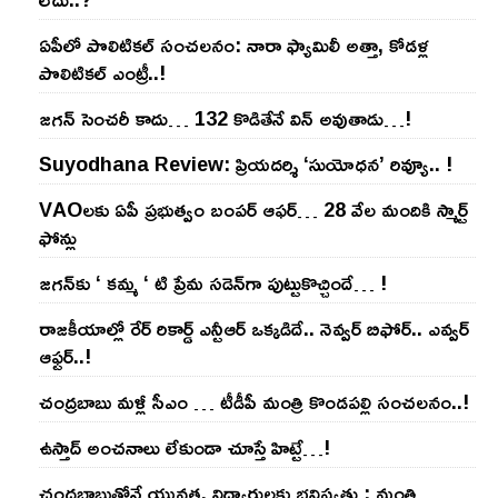
ఏపీలో పొలిటిక‌ల్ సంచ‌ల‌నం: నారా ఫ్యామిలీ అత్తా, కోడ‌ళ్ల
పొలిటికల్ ఎంట్రీ..!
జ‌గ‌న్ సెంచ‌రీ కాదు… 132 కొడితేనే విన్ అవుతాడు…!
Suyodhana Review: ప్రియదర్శి ‘సుయోధన’ రివ్యూ.. !
VAOల‌కు ఏపీ ప్ర‌భుత్వం బంప‌ర్ ఆఫ‌ర్‌… 28 వేల మందికి స్మార్ట్
ఫోన్లు
జ‌గ‌న్‌కు ‘ క‌మ్మ ‘ టి ప్రేమ స‌డెన్‌గా పుట్టుకొచ్చిందే… !
రాజ‌కీయాల్లో రేర్ రికార్డ్ ఎన్టీఆర్ ఒక్క‌డిదే.. నెవ్వ‌ర్ బిఫోర్‌.. ఎవ్వ‌ర్
ఆఫ్ట‌ర్‌..!
చంద్ర‌బాబు మ‌ళ్లీ సీఎం … టీడీపీ మంత్రి కొండ‌ప‌ల్లి సంచ‌ల‌నం..!
ఉస్తాద్ అంచ‌నాలు లేకుండా చూస్తే హిట్టే…!
చంద్ర‌బాబుతోనే యువ‌త‌, విద్యార్థుల‌కు భ‌విష్య‌త్తు : మంత్రి