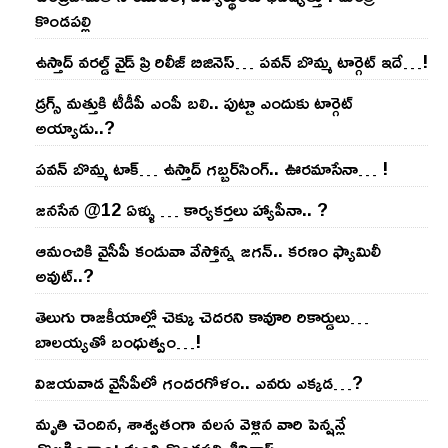
కొండ‌ప‌ల్లి
ఉస్తాద్ వ‌ర‌ల్డ్ వైడ్ ప్రి రిలీజ్ బిజినెస్‌… ప‌వ‌న్ బొమ్మ టార్గెట్ ఇదే…!
డ్రగ్స్ మత్తుకి టీడీపీ ఎంపీ బలి.. పుట్టా ఎందుకు టార్గెట్
అయ్యాడు..?
ప‌వ‌న్ బొమ్మ టాక్‌… ఉస్తాద్ గ‌బ్బ‌ర్‌సింగ్‌.. ఊర‌మాసేనా… !
జనసేన @12 ఏళ్ళు … కార్యకర్తలు హ్యాపీనా.. ?
ఆమంచికి వైసీపీ కండువా వేస్తోన్న జ‌గ‌న్‌.. క‌ర‌ణం ఫ్యామిలీ
అవుట్‌..?
తెలుగు రాజ‌కీయాల్లో చెక్కు చెద‌ర‌ని కావూరి రికార్డులు…
బాల‌య్యతో బంధుత్వం…!
విజ‌య‌వాడ వైసీపీలో గంద‌ర‌గోళం.. ఎవ‌రు ఎక్క‌డ‌…?
మృతి చెందిన, శాశ్వతంగా వలస వెళ్లిన వారి పెన్ష‌న్లే
తొల‌గించాం: మంత్రి కొండపల్లి శ్రీనివాస్