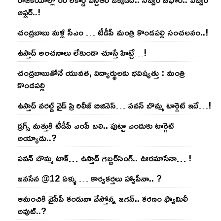
ఆఫ్ట‌ర్‌..!
చంద్ర‌బాబు మ‌ళ్లీ సీఎం … టీడీపీ మంత్రి కొండ‌ప‌ల్లి సంచ‌ల‌నం..!
ఉస్తాద్ అంచ‌నాలు లేకుండా చూస్తే హిట్టే…!
చంద్ర‌బాబుతోనే యువ‌త‌, విద్యార్థుల‌కు భ‌విష్య‌త్తు : మంత్రి
కొండ‌ప‌ల్లి
ఉస్తాద్ వ‌ర‌ల్డ్ వైడ్ ప్రి రిలీజ్ బిజినెస్‌… ప‌వ‌న్ బొమ్మ టార్గెట్ ఇదే…!
డ్రగ్స్ మత్తుకి టీడీపీ ఎంపీ బలి.. పుట్టా ఎందుకు టార్గెట్
అయ్యాడు..?
ప‌వ‌న్ బొమ్మ టాక్‌… ఉస్తాద్ గ‌బ్బ‌ర్‌సింగ్‌.. ఊర‌మాసేనా… !
జనసేన @12 ఏళ్ళు … కార్యకర్తలు హ్యాపీనా.. ?
ఆమంచికి వైసీపీ కండువా వేస్తోన్న జ‌గ‌న్‌.. క‌ర‌ణం ఫ్యామిలీ
అవుట్‌..?