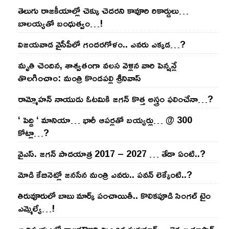
తెలుగు రాజ‌కీయాల్లో చెక్కు చెద‌ర‌ని కావూరి రికార్డులు…
బాల‌య్యతో బంధుత్వం…!
విజ‌య‌వాడ వైసీపీలో గంద‌ర‌గోళం.. ఎవ‌రు ఎక్క‌డ‌…?
మృతి చెందిన, శాశ్వతంగా వలస వెళ్లిన వారి పెన్ష‌న్లే
తొల‌గించాం: మంత్రి కొండపల్లి శ్రీనివాస్
రామ్మోహ‌న్ నాయుడు ఓట‌మికి జ‌గ‌న్ కొత్త అస్త్రం ఫ‌లించేనా…?
‘ పెద్ది ‘ మానియా… భారీ ఆప‌ర్ల‌తో బ‌య్య‌ర్లు… @ 300
కోట్లా…?
వైఎస్‌. జ‌గ‌న్ పాద‌యాత్ర 2017 – 2027 … తేడా ఏంటి..?
మోడి కేబినెట్లో జ‌నసేన మంత్రి ఎవ‌రు.. ప‌వ‌న్ లెక్కేంటి..?
తిరువూరులో బాబు మార్క్ పంచాయితీ.. కొలిక‌పూడి సింగ‌ల్ టైం
ఎమ్మెల్యే…!
ఆ విష‌యంలో రాజ‌మౌళిని మించిన సుకుమార్‌… లెక్క‌ల మాస్టార్