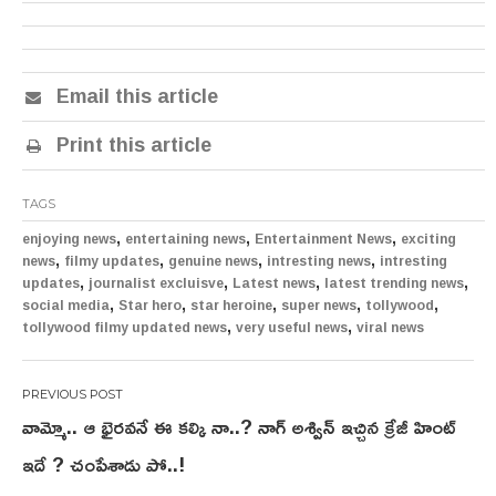
Email this article
Print this article
TAGS
,
,
,
enjoying news
entertaining news
Entertainment News
exciting
,
,
,
,
news
filmy updates
genuine news
intresting news
intresting
,
,
,
,
updates
journalist excluisve
Latest news
latest trending news
,
,
,
,
,
social media
Star hero
star heroine
super news
tollywood
,
,
tollywood filmy updated news
very useful news
viral news
Post
వామ్మో.. ఆ భైరవనే ఈ కల్కి నా..? నాగ్ అశ్విన్ ఇచ్చిన క్రేజీ హింట్
navigation
ఇదే ? చంపేశాడు పో..!