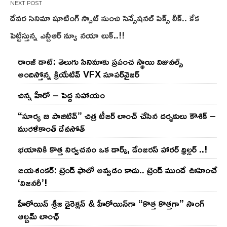
దేవర సినిమా షూటింగ్ స్పాట్ నుంచి సెన్సేషనల్ పిక్స్ లీక్.. కేక
పెట్టిస్తున్న ఎన్టీఆర్ న్యూ నయా లుక్..!!
రాంజీ డాట్: తెలుగు సినిమాకు ప్రపంచ స్థాయి విజువల్స్
అందిస్తోన్న క్రియేటివ్ VFX సూపర్‌వైజర్
చిన్న హీరో – పెద్ద సహాయం
“సూర్య బి పాజిటివ్” చిత్ర టీజర్ లాంచ్ చేసిన‌ దర్శకులు కౌశిక్ –
మురళీకాంత్ దేవసోత్
భయానికి కొత్త నిర్వచనం ఒక డార్క్, డేంజరస్ హారర్ థ్రిల్లర్ ..!
జయశంకర్: ట్రెండ్‌ ఫాలో అవ్వడం కాదు.. ట్రెండ్‌ ముందే ఊహించే
‘విజనరీ’!
హీరోయిన్ శ్రీజ డైరెక్ష‌న్ & హీరోయిన్‌గా “కొత్త కొత్తగా” సాంగ్
ఆల్బమ్ లాంఛ్