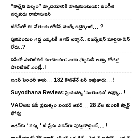
“కార్మేని సెల్వం” హృదయానికి హత్తుకుంటుంది: సంగీత
దర్శకుడు రామానుజన్
టీడీపీలో ఈ నేత‌ల‌కు లోకేష్ మార్క్ రిటైర్మెంట్‌… ?
పులివెందుల గ‌డ్డ ఎప్ప‌ట‌కీ జ‌గ‌న్ అడ్డానే.. రిజ‌ర్వేష‌న్ మార్చినా సీన్
లేదు..?
ఏపీలో పొలిటిక‌ల్ సంచ‌ల‌నం: నారా ఫ్యామిలీ అత్తా, కోడ‌ళ్ల
పొలిటికల్ ఎంట్రీ..!
జ‌గ‌న్ సెంచ‌రీ కాదు… 132 కొడితేనే విన్ అవుతాడు…!
Suyodhana Review: ప్రియదర్శి ‘సుయోధన’ రివ్యూ.. !
VAOల‌కు ఏపీ ప్ర‌భుత్వం బంప‌ర్ ఆఫ‌ర్‌… 28 వేల మందికి స్మార్ట్
ఫోన్లు
జ‌గ‌న్‌కు ‘ క‌మ్మ ‘ టి ప్రేమ స‌డెన్‌గా పుట్టుకొచ్చిందే… !
రాజ‌కీయాల్లో రేర్ రికార్డ్ ఎన్టీఆర్ ఒక్క‌డిదే.. నెవ్వ‌ర్ బిఫోర్‌.. ఎవ్వ‌ర్