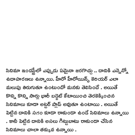
సినిమా ఇండస్ట్రీలో ఎప్పుడు ఏమైనా జరగొచ్చు .. దానికి ఎన్నెన్నో
ఉదాహరణలు ఉన్నాయి. హీరో హీరోయిన్స్ కెరియర్ ఎలా
మలుపు తిరుగుతూ ఉంటుందో మనకు తెలిసిందే . అయితే
కొన్ని కొన్ని సార్లు భారీ బడ్జెట్ కేటాయించి తెరకెక్కించిన
సినిమాలు కూడా అట్టర్ ప్లాప్ అవుతూ ఉంటాయి . అయితే
పెట్టిన దానికి సగం కూడా రాకుండా ఉండే సినిమాలు ఉన్నాయి
. కానీ పెట్టిన దానికి అసలు గిట్టుబాటు రాకుండా చేసిన
సినిమాలు చాలా తక్కువ ఉన్నాయి .