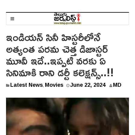
ఇండియన్ సినీ హిస్టరీలోనే
అత్యంత పరమ చెత్త డిజాస్టర్
మూవీ ఇదే..ఇప్పటి వరకు ఏ
సినిమాకి రాని డర్టీ కలెక్షన్స్..!!
J
Latest News
Movies
June 22, 2024
MD
,
u
n
e
2
2
,