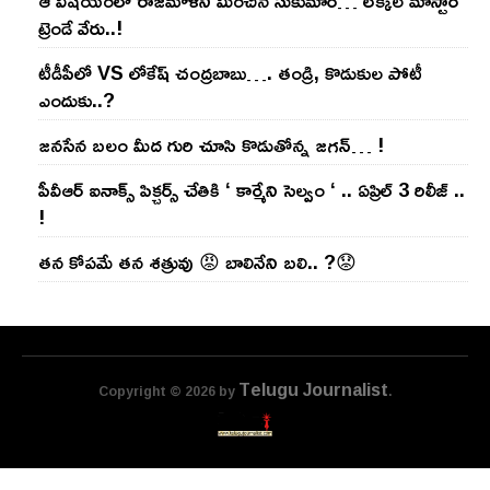
ట్రెండే వేరు..!
టీడీపీలో VS లోకేష్ చంద్ర‌బాబు…. తండ్రి, కొడుకుల పోటీ
ఎందుకు..?
జ‌న‌సేన బ‌లం మీద గురి చూసి కొడుతోన్న జ‌గ‌న్‌… !
పీవీఆర్ ఐనాక్స్ పిక్చర్స్ చేతికి ‘ కార్మేని సెల్వం ‘ .. ఏప్రిల్ 3 రిలీజ్ ..
!
తన కోపమే తన శత్రువు 😡 బాలినేని బలి.. ?😟
Telugu Journalist
Copyright © 2026 by
.