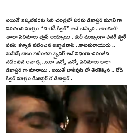
అయితే ఇప్పటివరకు సినీ చరిత్రలో పరమ డిజాస్టర్ మూవీ గా
నిలిచింది మాత్రం “ద లేడీ కిల్లర్” అనే చెప్పాలి . తెలుగులో
చాలా సినిమాలు ఫ్లాప్ అయ్యాయి . మరీ ముఖ్యంగా పవర్ స్టార్
పవన్ కళ్యాణ్ నటించిన అజ్ఞాతవాసి ..కాటమరాయుడు ..
మహేష్ బాబు నటించిన స్పైడర్ అదే విధంగా చిరంజీవి
నటించిన ఆచార్య ..ఇలా ఎన్నో ఎన్నో సినిమాలు బాగా
డిజాస్టర్ గా మారాయి . అయితే బాలీవుడ్ లో తెరకెక్కిన .. లేడీ
కిల్లర్ మాత్రం డిజాస్టర్ కే డిజాస్టర్ .