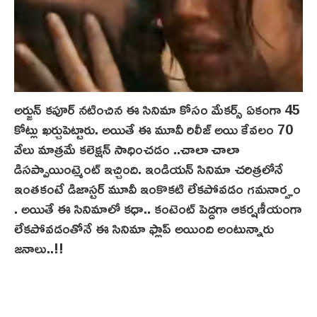
అర్జున్ కపూర్ నటించిన ఈ సినిమా కోసం మేకర్స్ ఏకంగా 45
కోట్లు ఖర్చుపెట్టారు. అయితే ఈ మూవీ రిలీజ్ అయి కేవలం 70
వేలు మాత్రమే కలెక్షన్ సాధించడం ..చాలా చాలా
డిసప్పాయింట్మెంట్ ఇచ్చింది. ఇండియన్ సినిమా చరిత్రలోనే
ఇంతకంటే డిజాస్టర్ మూవీ ఇంకొకటి లేకపోవడం గమనార్హం
. అయితే ఈ సినిమాలో కధా.. కంటెంట్ పెద్దగా ఆకర్షణీయంగా
లేకపోవడంతోనే ఈ సినిమా ఫ్లాప్ అయింది అంటున్నారు
జనాలు..!!