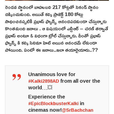
రెండవ స్థానంలో బాహుబలి 217 కోట్లతో సెకండ్ స్ధానం
దక్కించుకుంది. అయితే కల్కి ప్రాజెక్ట్ 180 కోట్లు
సాధించినప్పటికీ ప్రభాస్ ఫ్యాన్స్ ఆనందపడకుండా చేస్తున్నారు
కొంతమంది జనాలు . ఆ విషయంలో ఎన్టీఆర్ – చరణ్ తర్వాతే
ప్రభాస్ అంటూ ఓ విధంగా ట్రోల్ చేస్తున్నారు. దీంతో ప్రభాస్
ఫ్యాన్స్ కి కల్కి సినిమా హిట్ అయిన ఆనందమే లేకుండా
పోయింది. ఏంటో ఈ జనాలు..ఇలా తయారైయారు..??
Unanimous love for
from all over the
#Kalki2898AD
world…💥
Experience the
in
#EpicBlockbusterKalki
cinemas now!
@SrBachchan