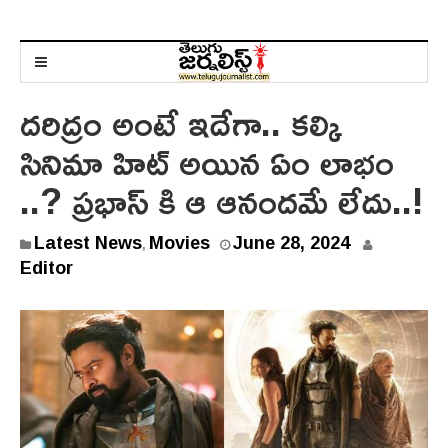
దరిద్రం అంటే ఇదేగా.. కల్కి
సినిమా హిట్ అయిన ఏం లాభం
..? ప్రభాస్ కి ఆ ఆనందమే లేదు..!
Latest News
Movies
June 28, 2024
,
Editor