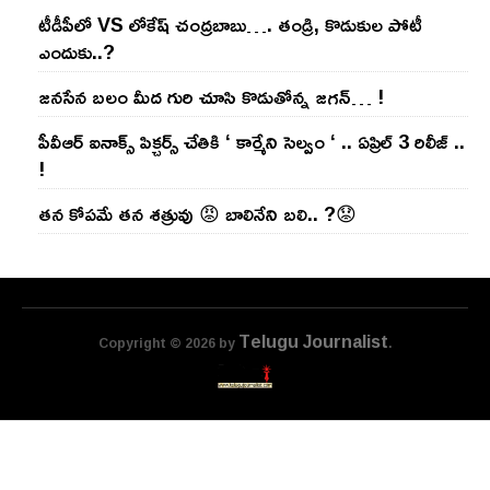
టీడీపీలో VS లోకేష్ చంద్ర‌బాబు…. తండ్రి, కొడుకుల పోటీ
ఎందుకు..?
జ‌న‌సేన బ‌లం మీద గురి చూసి కొడుతోన్న జ‌గ‌న్‌… !
పీవీఆర్ ఐనాక్స్ పిక్చర్స్ చేతికి ‘ కార్మేని సెల్వం ‘ .. ఏప్రిల్ 3 రిలీజ్ ..
!
తన కోపమే తన శత్రువు 😡 బాలినేని బలి.. ?😟
Telugu Journalist
Copyright © 2026 by
.