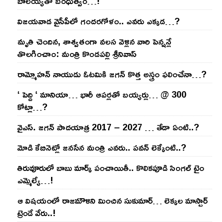
బాల‌య్యతో బంధుత్వం…!
విజ‌య‌వాడ వైసీపీలో గంద‌ర‌గోళం.. ఎవ‌రు ఎక్క‌డ‌…?
మృతి చెందిన, శాశ్వతంగా వలస వెళ్లిన వారి పెన్ష‌న్లే
తొల‌గించాం: మంత్రి కొండపల్లి శ్రీనివాస్
రామ్మోహ‌న్ నాయుడు ఓట‌మికి జ‌గ‌న్ కొత్త అస్త్రం ఫ‌లించేనా…?
‘ పెద్ది ‘ మానియా… భారీ ఆప‌ర్ల‌తో బ‌య్య‌ర్లు… @ 300
కోట్లా…?
వైఎస్‌. జ‌గ‌న్ పాద‌యాత్ర 2017 – 2027 … తేడా ఏంటి..?
మోడి కేబినెట్లో జ‌నసేన మంత్రి ఎవ‌రు.. ప‌వ‌న్ లెక్కేంటి..?
తిరువూరులో బాబు మార్క్ పంచాయితీ.. కొలిక‌పూడి సింగ‌ల్ టైం
ఎమ్మెల్యే…!
ఆ విష‌యంలో రాజ‌మౌళిని మించిన సుకుమార్‌… లెక్క‌ల మాస్టార్
ట్రెండే వేరు..!