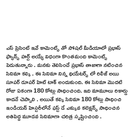
ఎస్ ప్రెసెంట్ ఇవే కామెంట్స్ తో సోషల్ మీడియాలో ప్రభాస్
ఫ్యాన్స్ హర్ట్ అయ్యే విధంగా కొంతమంది కామెంట్స్
పెడుతున్నారు . మనకు తెలిసిందే ప్రభాస్ తాజాగా నటించిన
సినిమా కల్కి . ఈ సినిమా నిన్న థియేటర్స్ లో రిలీజ్ అయి
సూపర్ డూపర్ హిట్ టాక్ అందుకుంది. ఈ సినిమా మొదటి
రోజు ఏకంగా 180 కోట్లు సాధించింది. ఇది మామూలు రికార్డు
కాదనే చెప్పాలి . అయితే కల్కి సినిమా 180 కోట్లు సాధించి
ఇండియన్ హిస్టరీలోనే ఫస్ట్ డే ఎక్కువ కలెక్షన్స్ సాధించిన
అతిపెద్ద మూడవ సినిమాగా చరిత్ర సృష్టించింది .