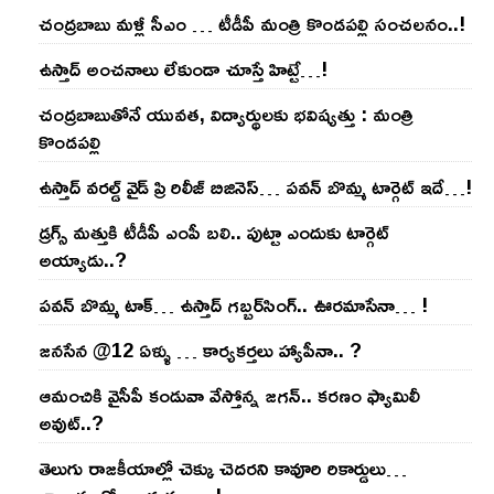
చంద్ర‌బాబు మ‌ళ్లీ సీఎం … టీడీపీ మంత్రి కొండ‌ప‌ల్లి సంచ‌ల‌నం..!
ఉస్తాద్ అంచ‌నాలు లేకుండా చూస్తే హిట్టే…!
చంద్ర‌బాబుతోనే యువ‌త‌, విద్యార్థుల‌కు భ‌విష్య‌త్తు : మంత్రి
కొండ‌ప‌ల్లి
ఉస్తాద్ వ‌ర‌ల్డ్ వైడ్ ప్రి రిలీజ్ బిజినెస్‌… ప‌వ‌న్ బొమ్మ టార్గెట్ ఇదే…!
డ్రగ్స్ మత్తుకి టీడీపీ ఎంపీ బలి.. పుట్టా ఎందుకు టార్గెట్
అయ్యాడు..?
ప‌వ‌న్ బొమ్మ టాక్‌… ఉస్తాద్ గ‌బ్బ‌ర్‌సింగ్‌.. ఊర‌మాసేనా… !
జనసేన @12 ఏళ్ళు … కార్యకర్తలు హ్యాపీనా.. ?
ఆమంచికి వైసీపీ కండువా వేస్తోన్న జ‌గ‌న్‌.. క‌ర‌ణం ఫ్యామిలీ
అవుట్‌..?
తెలుగు రాజ‌కీయాల్లో చెక్కు చెద‌ర‌ని కావూరి రికార్డులు…