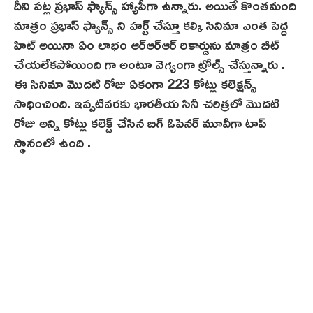
దీని పట్ల ప్రభాస్ ఫ్యాన్స్ హ్యాపీగా ఉన్నారు. అయితే కొంతమంది
మాత్రం ప్రభాస్ ఫ్యాన్స్ ని హర్ట్ చేస్తూ కల్కి సినిమా ఎంత పెద్ద
హిట్ అయినా ఏం లాభం ఆర్ఆర్ఆర్ రికార్డును మాత్రం బీట్
చేయలేకపోయింది గా అంటూ వెగ్యంగా ట్రోల్స్ చేస్తున్నారు .
ఈ సినిమా మొదటి రోజు ఏకంగా 223 కోట్లు కలెక్షన్స్
సాధించింది. ఇప్పటివరకు భారతీయ సినీ చరిత్రలో మొదటి
రోజు అన్ని కోట్లు కలెక్ట్ చేసిన బిగ్ ఓపెనర్ మూవీగా టాప్
స్థానంలో ఉంది .