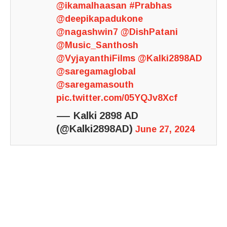
@ikamalhaasan
#Prabhas
@deepikapadukone
@nagashwin7
@DishPatani
@Music_Santhosh
@VyjayanthiFilms
@Kalki2898AD
@saregamaglobal
@saregamasouth
pic.twitter.com/05YQJv8Xcf
— Kalki 2898 AD
(@Kalki2898AD)
June 27, 2024