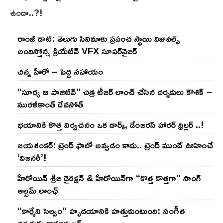
ఉందా..?!
రాంజీ డాట్: తెలుగు సినిమాకు ప్రపంచ స్థాయి విజువల్స్
అందిస్తోన్న క్రియేటివ్ VFX సూపర్‌వైజర్
చిన్న హీరో – పెద్ద సహాయం
“సూర్య బి పాజిటివ్” చిత్ర టీజర్ లాంచ్ చేసిన‌ దర్శకులు కౌశిక్ –
మురళీకాంత్ దేవసోత్
భయానికి కొత్త నిర్వచనం ఒక డార్క్, డేంజరస్ హారర్ థ్రిల్లర్ ..!
జయశంకర్: ట్రెండ్‌ ఫాలో అవ్వడం కాదు.. ట్రెండ్‌ ముందే ఊహించే
‘విజనరీ’!
హీరోయిన్ శ్రీజ డైరెక్ష‌న్ & హీరోయిన్‌గా “కొత్త కొత్తగా” సాంగ్
ఆల్బమ్ లాంఛ్
“కార్మేని సెల్వం” హృదయానికి హత్తుకుంటుంది: సంగీత