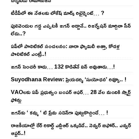
దర్శకుడు రామానుజన్
టీడీపీలో ఈ నేత‌ల‌కు లోకేష్ మార్క్ రిటైర్మెంట్‌… ?
పులివెందుల గ‌డ్డ ఎప్ప‌ట‌కీ జ‌గ‌న్ అడ్డానే.. రిజ‌ర్వేష‌న్ మార్చినా సీన్
లేదు..?
ఏపీలో పొలిటిక‌ల్ సంచ‌ల‌నం: నారా ఫ్యామిలీ అత్తా, కోడ‌ళ్ల
పొలిటికల్ ఎంట్రీ..!
జ‌గ‌న్ సెంచ‌రీ కాదు… 132 కొడితేనే విన్ అవుతాడు…!
Suyodhana Review: ప్రియదర్శి ‘సుయోధన’ రివ్యూ.. !
VAOల‌కు ఏపీ ప్ర‌భుత్వం బంప‌ర్ ఆఫ‌ర్‌… 28 వేల మందికి స్మార్ట్
ఫోన్లు
జ‌గ‌న్‌కు ‘ క‌మ్మ ‘ టి ప్రేమ స‌డెన్‌గా పుట్టుకొచ్చిందే… !
రాజ‌కీయాల్లో రేర్ రికార్డ్ ఎన్టీఆర్ ఒక్క‌డిదే.. నెవ్వ‌ర్ బిఫోర్‌.. ఎవ్వ‌ర్
ఆఫ్ట‌ర్‌..!