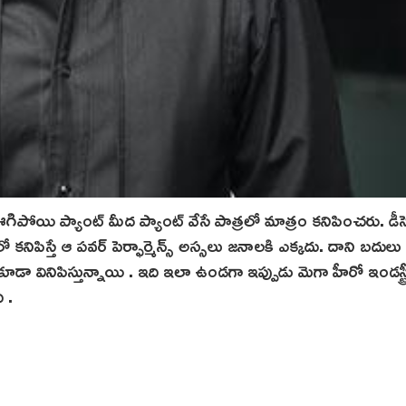
ఊగిపోయి ప్యాంట్ మీద ప్యాంట్ వేసే పాత్రలో మాత్రం కనిపించరు. డీస
స్ లో కనిపిస్తే ఆ పవర్ పెర్ఫార్మెన్స్ అస్సలు జనాలకి ఎక్కదు. దాని బద
డా వినిపిస్తున్నాయి . ఇది ఇలా ఉండగా ఇప్పుడు మెగా హీరో ఇండస్ట్రీ
ి .