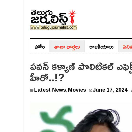
హోం
తాజా వార్తలు
రాజ‌కీయాలు
సిన
పవన్ కళ్యాణ్ పొలిటికల్ ఎఫెక్ట
హీరో..!?
J
Latest News
Movies
June 17, 2024
,
u
n
e
1
7