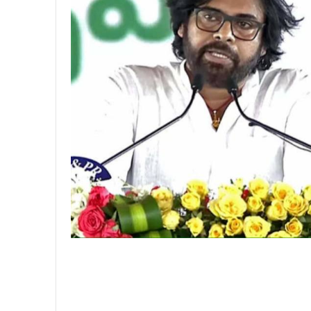
,
2
0
2
4