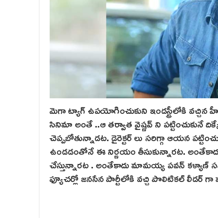
మెగా ట్యాగ్ ఉపయోగించుకుని ఇండస్ట్రీలోకి వచ్చిన హీర
సినిమా అంతే ..ఆ తర్వాత వైష్ణవ్ ని పట్టించుకునే ద
చెప్పబోతున్నాడట. డైరెక్టర్ లు సరిగ్గా ఆయన పట
ఉండడంతోనే ఈ నిర్ణయం తీసుకున్నారట. అంతేకాదు త్వరల
చేస్తున్నారట . అంతేకాదు మామయ్య పవన్ కళ్యాణ్ స
ఫ్యూచర్లో జనసేన పార్టీలోకి వచ్చి పొలిటికల్ లీడర్ గ