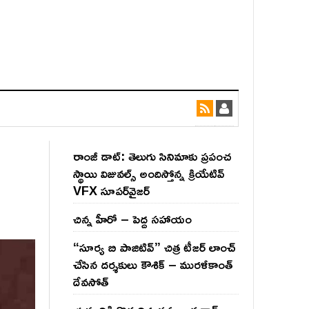
రాంజీ డాట్: తెలుగు సినిమాకు ప్రపంచ
స్థాయి విజువల్స్ అందిస్తోన్న క్రియేటివ్
VFX సూపర్‌వైజర్
చిన్న హీరో – పెద్ద సహాయం
“సూర్య బి పాజిటివ్” చిత్ర టీజర్ లాంచ్
చేసిన‌ దర్శకులు కౌశిక్ – మురళీకాంత్
దేవసోత్