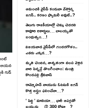
ఆమంచికి వైసీపీ కండువా వేస్తోన్న
జ‌గ‌న్‌.. క‌ర‌ణం ఫ్యామిలీ అవుట్‌..?
తెలుగు రాజ‌కీయాల్లో చెక్కు చెద‌ర‌ని
కావూరి రికార్డులు… బాల‌య్యతో
బంధుత్వం…!
విజ‌య‌వాడ వైసీపీలో గంద‌ర‌గోళం..
ఎవ‌రు ఎక్క‌డ‌…?
ెంట్
మృతి చెందిన, శాశ్వతంగా వలస వెళ్లిన
ులు ఆయన
వారి పెన్ష‌న్లే తొల‌గించాం: మంత్రి
కి గుడ్
కొండపల్లి శ్రీనివాస్
రామ్మోహ‌న్ నాయుడు ఓట‌మికి జ‌గ‌న్
కొత్త అస్త్రం ఫ‌లించేనా…?
‘ పెద్ది ‘ మానియా… భారీ ఆప‌ర్ల‌తో
బ‌య్య‌ర్లు… @ 300 కోట్లా…?