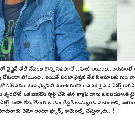
ో వైష్ణవ్ తేజ్ చేసింది కొన్ని సినిమాలే .. హిట్ అయింది.. ఒక్కటంటే 
ిక్కే లేకుండా పోయింది . అయితే పంజా వైష్ణవ తేజ్ సినిమాలకు గుడ్ బ
్టించుకోకపోవడం మెగా ఫ్యామిలీ నుంచి కూడా అవసరమైన సపోర్ట్ రా
ోనే ఒక బిజినెస్ స్టార్ట్ చేసి తన కాళ్లపై తాను నిలబడడానికి ట్రై
పోర్ట్ కూడా తీసుకోవాలి అంటూ డిసైడ్ అయ్యారట .ఏమో అన్ని బాగుం
ా మారుతాడు ఏమో అంటూ ఫ్యాన్స్ కామెంట్స్ చేస్తున్నారు..!!