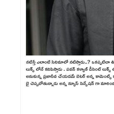
నటిస్తే ఎలాంటి సినిమాలో నటిస్తాడు..? ఒకప్పటిలా 
లుక్స్ లోనే కనిపిస్తాడు . పవన్ కళ్యాణ్ డీసెంట్ లుక్
అనుకున్న ప్రజాసేవ చేయడమే బెటర్ అన్న కామెంట్స్ కూ
బై చెప్పబోతున్నాడు అన్న న్యూస్ సెన్సేషన్ గా మారింద