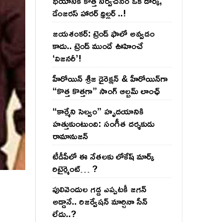
భయానికి కొత్త నిర్వచనం ఒక డార్క్,
డేంజరస్ హారర్ థ్రిల్లర్ ..!
జయశంకర్: ట్రెండ్‌ ఫాలో అవ్వడం
కాదు.. ట్రెండ్‌ ముందే ఊహించే
‘విజనరీ’!
హీరోయిన్ శ్రీజ డైరెక్ష‌న్ & హీరోయిన్‌గా
“కొత్త కొత్తగా” సాంగ్ ఆల్బమ్ లాంఛ్
“కార్మేని సెల్వం” హృదయానికి
హత్తుకుంటుంది: సంగీత దర్శకుడు
రామానుజన్
టీడీపీలో ఈ నేత‌ల‌కు లోకేష్ మార్క్
రిటైర్మెంట్‌… ?
పులివెందుల గ‌డ్డ ఎప్ప‌ట‌కీ జ‌గ‌న్
అడ్డానే.. రిజ‌ర్వేష‌న్ మార్చినా సీన్
లేదు..?