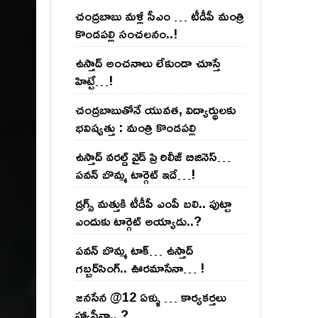
చంద్ర‌బాబు మ‌ళ్లీ సీఎం … టీడీపీ మంత్రి
కొండ‌ప‌ల్లి సంచ‌ల‌నం..!
ఉస్తాద్ అంచ‌నాలు లేకుండా చూస్తే
హిట్టే…!
చంద్ర‌బాబుతోనే యువ‌త‌, విద్యార్థుల‌కు
భ‌విష్య‌త్తు : మంత్రి కొండ‌ప‌ల్లి
ఉస్తాద్ వ‌ర‌ల్డ్ వైడ్ ప్రి రిలీజ్ బిజినెస్‌…
ప‌వ‌న్ బొమ్మ టార్గెట్ ఇదే…!
డ్రగ్స్ మత్తుకి టీడీపీ ఎంపీ బలి.. పుట్టా
ఎందుకు టార్గెట్ అయ్యాడు..?
ప‌వ‌న్ బొమ్మ టాక్‌… ఉస్తాద్
గ‌బ్బ‌ర్‌సింగ్‌.. ఊర‌మాసేనా… !
జనసేన @12 ఏళ్ళు … కార్యకర్తలు
హ్యాపీనా.. ?