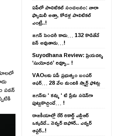
ఏపీలో పొలిటిక‌ల్ సంచ‌ల‌నం: నారా
ఫ్యామిలీ అత్తా, కోడ‌ళ్ల పొలిటికల్
ఎంట్రీ..!
జ‌గ‌న్ సెంచ‌రీ కాదు… 132 కొడితేనే
విన్ అవుతాడు…!
Suyodhana Review: ప్రియదర్శి
‘సుయోధన’ రివ్యూ.. !
కీయాలలో
VAOల‌కు ఏపీ ప్ర‌భుత్వం బంప‌ర్
ాదు
ఆఫ‌ర్‌… 28 వేల మందికి స్మార్ట్ ఫోన్లు
డం పవన్
జ‌గ‌న్‌కు ‘ క‌మ్మ ‘ టి ప్రేమ స‌డెన్‌గా
పటికి
పుట్టుకొచ్చిందే… !
రాజ‌కీయాల్లో రేర్ రికార్డ్ ఎన్టీఆర్
ఒక్క‌డిదే.. నెవ్వ‌ర్ బిఫోర్‌.. ఎవ్వ‌ర్
ఆఫ్ట‌ర్‌..!