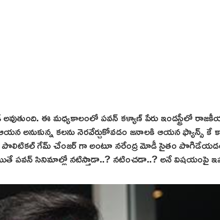
ట్రెండ్ అవుతుంది. ఈ మధ్యకాలంలో పవన్ కళ్యాణ్ పేరు ఇండస్ట్రీలో రాజ
 ఆయన అనుకున్న కలను నెరవేర్చుకోవడం జనాలకి ఆయన ఫ్యాన్స్ కే క
 ఏపీ పొలిటికల్ గేమ్ చేంజర్ గా అంటూ నరేంద్ర మోడీ సైతం పొగిడేయ
. అయితే పవన్ సినిమాల్లో నటిస్తాడా..? నటించడా..? అనే విషయంపై ఇప్