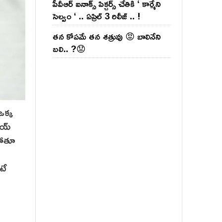
పీవీఆర్ ఐనాక్స్ పిక్చర్స్ చేతికి ‘ కార్మేని
సెల్వం ‘ .. ఏప్రిల్ 3 రిలీజ్ .. !
తన కోపమే తన శత్రువు 😡 బాలినేని
బలి.. ?😟
ఒక్క
ాయ్
కపోతూ
టే