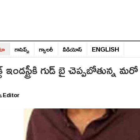
ిమా
గాసిప్స్‌
గ్యాల‌రీ
వీడియోస్‌
ENGLISH
్ ఇండస్ట్రీకి గుడ్ బై చెప్పబోతున్న మరో
Editor