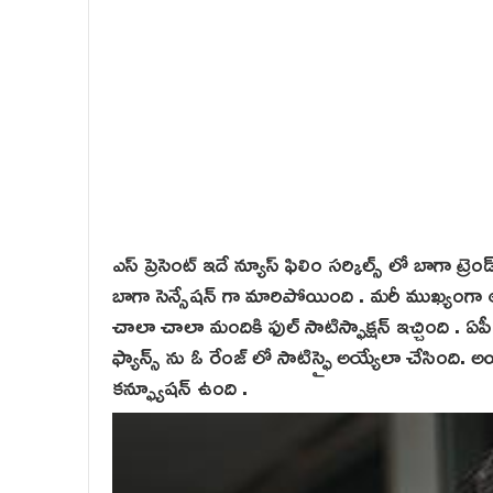
ఎస్ ప్రెసెంట్ ఇదే న్యూస్ ఫిలిం సర్కిల్స్ లో బాగా 
బాగా సెన్సేషన్ గా మారిపోయింది . మరీ ముఖ్యంగా
చాలా చాలా మందికి ఫుల్ సాటిస్ఫాక్షన్ ఇచ్చింది .
ఫ్యాన్స్ ను ఓ రేంజ్ లో సాటిస్ఫై అయ్యేలా చేసింది
కన్ఫ్యూషన్ ఉంది .