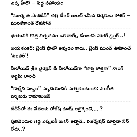
చిన్న హీరో – పెద్ద సహాయం
“సూర్య బి పాజిటివ్” చిత్ర టీజర్ లాంచ్ చేసిన‌ దర్శకులు కౌశిక్ –
మురళీకాంత్ దేవసోత్
భయానికి కొత్త నిర్వచనం ఒక డార్క్, డేంజరస్ హారర్ థ్రిల్లర్ ..!
జయశంకర్: ట్రెండ్‌ ఫాలో అవ్వడం కాదు.. ట్రెండ్‌ ముందే ఊహించే
‘విజనరీ’!
హీరోయిన్ శ్రీజ డైరెక్ష‌న్ & హీరోయిన్‌గా “కొత్త కొత్తగా” సాంగ్
ఆల్బమ్ లాంఛ్
“కార్మేని సెల్వం” హృదయానికి హత్తుకుంటుంది: సంగీత
దర్శకుడు రామానుజన్
టీడీపీలో ఈ నేత‌ల‌కు లోకేష్ మార్క్ రిటైర్మెంట్‌… ?
పులివెందుల గ‌డ్డ ఎప్ప‌ట‌కీ జ‌గ‌న్ అడ్డానే.. రిజ‌ర్వేష‌న్ మార్చినా సీన్
లేదు..?