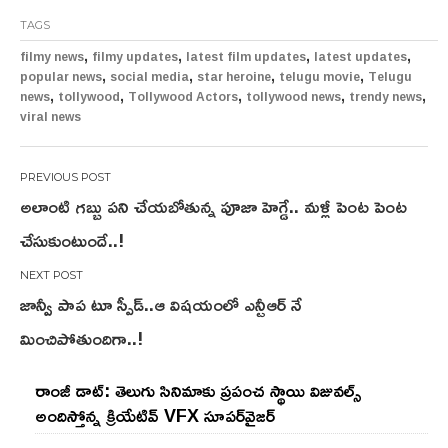
TAGS
,
,
,
,
filmy news
filmy updates
latest film updates
latest updates
,
,
,
,
popular news
social media
star heroine
telugu movie
Telugu
,
,
,
,
,
news
tollywood
Tollywood Actors
tollywood news
trendy news
viral news
Post
అలాంటి గబ్బు పని చేయబోతున్న పూజా హెగ్డే.. మళ్లీ పెంట పెంట
navigation
చేసుకుంటుందే..!
జాన్వీ పాప టూ స్పీడ్..ఆ విషయంలో ఎన్టీఆర్ నే
మించిపోతుందిగా..!
రాంజీ డాట్: తెలుగు సినిమాకు ప్రపంచ స్థాయి విజువల్స్
అందిస్తోన్న క్రియేటివ్ VFX సూపర్‌వైజర్