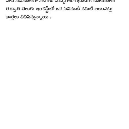
పలు సినిమాలలో నటించి మెప్పించిన భూమిక చాలాకాలం
తర్వాత తెలుగు ఇండస్ట్రీలో ఒక సినిమాకి కమిట్ అయినట్లు
వార్తలు వినిపిస్తున్నాయి .