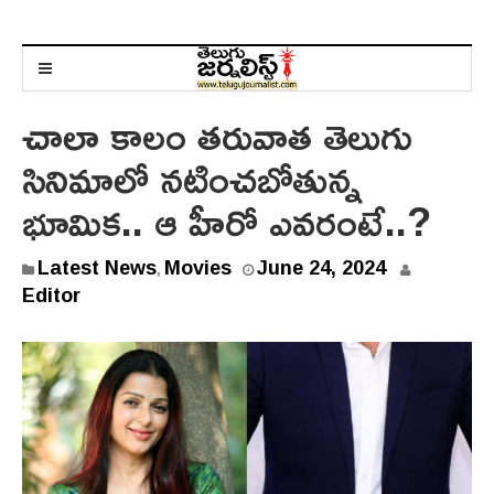
చాలా కాలం తరువాత తెలుగు
సినిమాలో నటించబోతున్న
భూమిక.. ఆ హీరో ఎవరంటే..?
J
Latest News
Movies
June 24, 2024
,
u
Editor
n
e
2
4
,
2
0