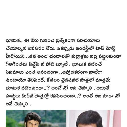
భూమిక.. ఈ పేరు గురించి ప్రత్యేకంగా పరిచయాలు
చేయాల్సిన అవసరం లేదు. ఒకప్పుడు ఇండస్ట్రీలో టాప్ మోస్ట్
హీరోయిన్ ..తన అంద చందాలతో కుర్రాళ్లను నిద్ర పట్టనికుండా
గిలిగింతలు పెట్టేసి న హాట్ బ్యూటీ . భూమిక నటించే
సినిమాలు ఎంత ఆనందంగా ..ఆహ్లాదకరంగా నాటీగా
ఉంటాయో తెలిసిందే. కేవలం ట్రెడిషనల్ పాత్రలో మాత్రమే
భూమిక నటించిందా..? అంటే నో అని చెప్పాలి . అయితే
హద్దులు మీరీన పాత్రల్లో కనిపించిందా..? అంటే అది కూడా నో
అనే చెప్పాలి .