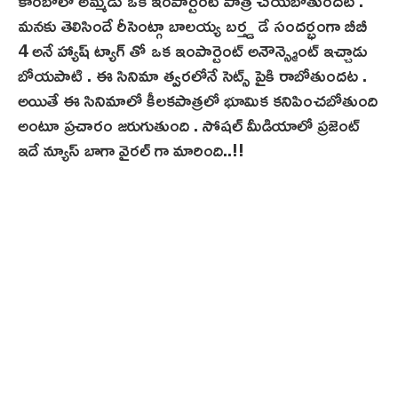
కాంబోలో అమ్మడు ఒక ఇంపార్టెంట్ పాత్ర చేయబోతుందట .
మనకు తెలిసిందే రీసెంట్గా బాలయ్య బర్త్డ డే సందర్భంగా బీబీ
4 అనే హ్యాష్ ట్యాగ్ తో ఒక ఇంపార్టెంట్ అనౌన్స్మెంట్ ఇచ్చాడు
బోయపాటి . ఈ సినిమా త్వరలోనే సెట్స్ పైకి రాబోతుందట .
అయితే ఈ సినిమాలో కీలకపాత్రలో భూమిక కనిపించబోతుంది
అంటూ ప్రచారం జరుగుతుంది . సోషల్ మీడియాలో ప్రజెంట్
ఇదే న్యూస్ బాగా వైరల్ గా మారింది..!!