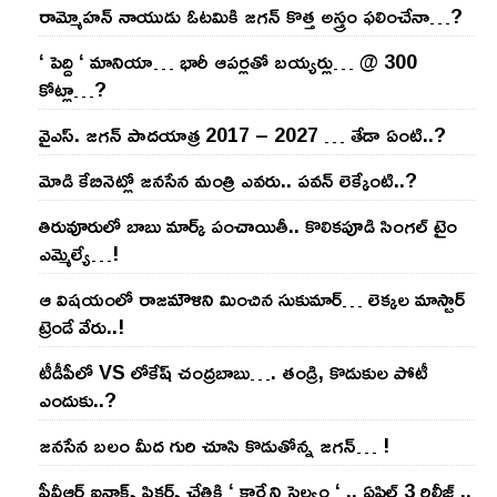
రామ్మోహ‌న్ నాయుడు ఓట‌మికి జ‌గ‌న్ కొత్త అస్త్రం ఫ‌లించేనా…?
‘ పెద్ది ‘ మానియా… భారీ ఆప‌ర్ల‌తో బ‌య్య‌ర్లు… @ 300
కోట్లా…?
వైఎస్‌. జ‌గ‌న్ పాద‌యాత్ర 2017 – 2027 … తేడా ఏంటి..?
మోడి కేబినెట్లో జ‌నసేన మంత్రి ఎవ‌రు.. ప‌వ‌న్ లెక్కేంటి..?
తిరువూరులో బాబు మార్క్ పంచాయితీ.. కొలిక‌పూడి సింగ‌ల్ టైం
ఎమ్మెల్యే…!
ఆ విష‌యంలో రాజ‌మౌళిని మించిన సుకుమార్‌… లెక్క‌ల మాస్టార్
ట్రెండే వేరు..!
టీడీపీలో VS లోకేష్ చంద్ర‌బాబు…. తండ్రి, కొడుకుల పోటీ
ఎందుకు..?
జ‌న‌సేన బ‌లం మీద గురి చూసి కొడుతోన్న జ‌గ‌న్‌… !
పీవీఆర్ ఐనాక్స్ పిక్చర్స్ చేతికి ‘ కార్మేని సెల్వం ‘ .. ఏప్రిల్ 3 రిలీజ్ ..