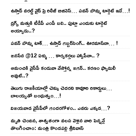
ఉస్తాద్ వ‌ర‌ల్డ్ వైడ్ ప్రి రిలీజ్ బిజినెస్‌… ప‌వ‌న్ బొమ్మ టార్గెట్ ఇదే…!
డ్రగ్స్ మత్తుకి టీడీపీ ఎంపీ బలి.. పుట్టా ఎందుకు టార్గెట్
అయ్యాడు..?
ప‌వ‌న్ బొమ్మ టాక్‌… ఉస్తాద్ గ‌బ్బ‌ర్‌సింగ్‌.. ఊర‌మాసేనా… !
జనసేన @12 ఏళ్ళు … కార్యకర్తలు హ్యాపీనా.. ?
ఆమంచికి వైసీపీ కండువా వేస్తోన్న జ‌గ‌న్‌.. క‌ర‌ణం ఫ్యామిలీ
అవుట్‌..?
తెలుగు రాజ‌కీయాల్లో చెక్కు చెద‌ర‌ని కావూరి రికార్డులు…
బాల‌య్యతో బంధుత్వం…!
విజ‌య‌వాడ వైసీపీలో గంద‌ర‌గోళం.. ఎవ‌రు ఎక్క‌డ‌…?
మృతి చెందిన, శాశ్వతంగా వలస వెళ్లిన వారి పెన్ష‌న్లే
తొల‌గించాం: మంత్రి కొండపల్లి శ్రీనివాస్