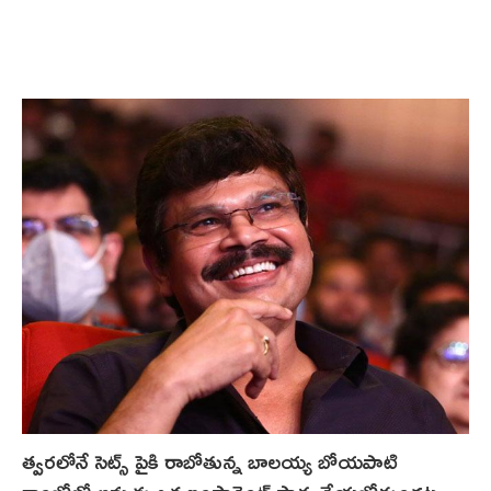
త్వరలోనే సెట్స్ పైకి రాబోతున్న బాలయ్య బోయపాటి