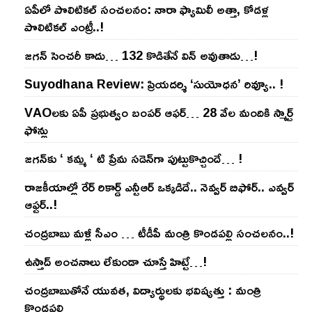
ఏపీలో పొలిటిక‌ల్ సంచ‌ల‌నం: నారా ఫ్యామిలీ అత్తా, కోడ‌ళ్ల
పొలిటికల్ ఎంట్రీ..!
జ‌గ‌న్ సెంచ‌రీ కాదు… 132 కొడితేనే విన్ అవుతాడు…!
Suyodhana Review: ప్రియదర్శి ‘సుయోధన’ రివ్యూ.. !
VAOల‌కు ఏపీ ప్ర‌భుత్వం బంప‌ర్ ఆఫ‌ర్‌… 28 వేల మందికి స్మార్ట్
ఫోన్లు
జ‌గ‌న్‌కు ‘ క‌మ్మ ‘ టి ప్రేమ స‌డెన్‌గా పుట్టుకొచ్చిందే… !
రాజ‌కీయాల్లో రేర్ రికార్డ్ ఎన్టీఆర్ ఒక్క‌డిదే.. నెవ్వ‌ర్ బిఫోర్‌.. ఎవ్వ‌ర్
ఆఫ్ట‌ర్‌..!
చంద్ర‌బాబు మ‌ళ్లీ సీఎం … టీడీపీ మంత్రి కొండ‌ప‌ల్లి సంచ‌ల‌నం..!
ఉస్తాద్ అంచ‌నాలు లేకుండా చూస్తే హిట్టే…!
చంద్ర‌బాబుతోనే యువ‌త‌, విద్యార్థుల‌కు భ‌విష్య‌త్తు : మంత్రి
కొండ‌ప‌ల్లి