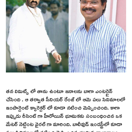
తన లిమిట్స్ లో తాను ఉంటూ జనాలను బాగా ఎంటర్టైన్
చేసింది . ఆ తర్వాత సీనియర్ రేంజ్ లో ఆమె పలు సినిమాలలో
ఇంపార్టెంట్ క్యారెక్టర్ లో కూడా నటించి మెప్పించింది. కాగా
ఇప్పుడు రీసెంట్ గా హీరోయిన్ భూమికకు సంబంధించిన ఒక
మేటర్ నెట్టింట వైరల్ గా మారింది. బాలీవుడ్ ఇండస్ట్రీలో కూడా