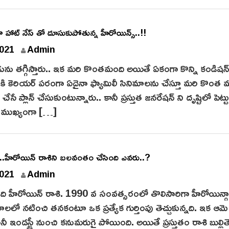
ా హాట్ నేస్ తో దూసుకుపోతున్న హీరోయిన్స్..!!
D
021
Admin
e
ను తగ్గిస్తారు.. ఇక మరి కొంతమంది అయితే ఏకంగా కొన్ని కండిషన్
c
కి కెరియర్ పరంగా ఏదైనా ఫ్యామిలీ సినిమాలను చేస్తూ మరి కొంత 
e
 ప్లాన్ చేసుకుంటున్నారు.. కానీ ప్రస్తుత జనరేషన్ ని దృష్టిలో పెట్టు
m
ో ముఖ్యంగా […]
b
e
r
3
హీరోయిన్ రాశిని బలవంతం చేసింది ఎవరు..?
1
D
021
Admin
,
e
2
గింది హీరోయిన్ రాశి. 1990 వ సంవత్సరంలో తొలిసారిగా హీరోయిన్గా
c
0
లలో నటించి తనకంటూ ఒక ప్రత్యేక గుర్తింపు తెచ్చుకున్నది. ఇక ఆమ
e
2
ఇండస్ట్రీ నుంచి కనుమరుగై పోయింది. అయితే ప్రస్తుతం రాశి బుల్లిత
m
1