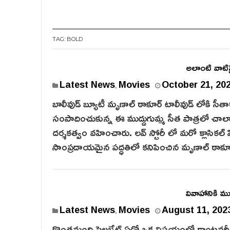
TAG:
BOLD
అలాంటి వాటి
Latest News
Movies
October 21, 20
,
బాలీవుడ్ బ్యూటీ మృణాల్ ఠాకూర్ టాలీవుడ్ లోకి సీత
సంపాదించుకున్న ఈ ముద్దుగుమ్మ సీత పాత్రలో చాలా గ
దర్శకత్వం వహించారు. లవ్ స్టోరీ లో మరో క్లాసికల్ హి
సాంప్రదాయమైన పద్ధతిలో కనిపించిన మృణాల్ ఠాకూర్
వివాహానికి ము
Latest News
Movies
August 11, 202
,
కొంతమంది సెలబ్రేట్ ఏదో ఒక విషయంలో కాంట్రవర్