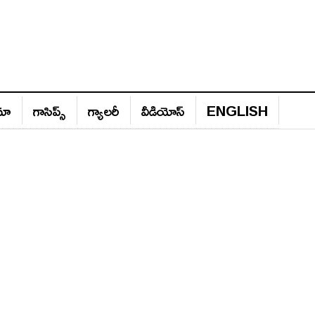
ిమా
గాసిప్స్‌
గ్యాల‌రీ
వీడియోస్‌
ENGLISH