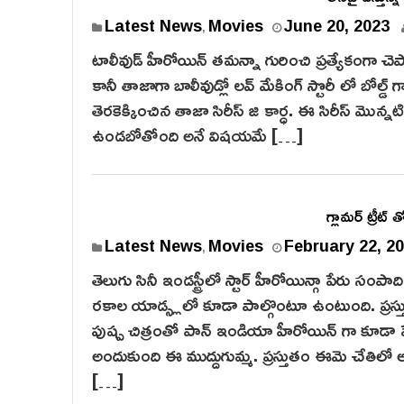
Latest News
Movies
June 20, 2023
,
టాలీవుడ్ హీరోయిన్ తమన్నా గురించి ప్రత్యేకంగా చెప్
కానీ తాజాగా బాలీవుడ్లో లవ్ మేకింగ్ స్టొరీ లో బోల
తెరకెక్కించిన తాజా సిరీస్ జి కార్ధ. ఈ సిరీస్ మొన్
ఉండబోతోంది అనే విషయమే […]
గ్లామర్ ట్రీట్
Latest News
Movies
February 22, 2
,
తెలుగు సినీ ఇండస్ట్రీలో స్టార్ హీరోయిన్గా పేరు స
రకాల యాడ్స్లలో కూడా పాల్గొంటూ ఉంటుంది. ప్రస్త
పుష్ప చిత్రంతో పాన్ ఇండియా హీరోయిన్ గా కూడా 
అందుకుంది ఈ ముద్దుగుమ్మ. ప్రస్తుతం ఈమె చేతిలో అ
[…]