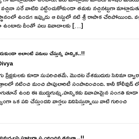
చ్చినా సరే వాటిని పట్టించుకోకుండా తమకు నచ్చినట్టుగా మాట్లాడు
స్థానంలో ఉండగ ఇప్పుడు ఆ లిస్టులో నటి శ్రీ రాపాక చేరిపోయింది. వ
ుతూ ఉంటారు దీంతో పలు వివాదాలకు […]
ియకుండా అలాంటి పనులు చేస్తున్న హన్సిక..!!
Divya
ెలుగు ప్రేక్షకులకు కూడా సుపరిచితమే. మొదట దేశముదురు సినిమా ద్వార
రాలలో నటించి మంచి పాపులారిటీ సంపాదించింది. కానీ కోలీవుడ్ ల
 కొనసాగుతూనే ఉంది ఈ ముద్దుగుమ్మ.హన్సికకు వివాహమైన సంగతి కూడా
ా ఒక పని చేస్తుందని వార్తలు వినిపిస్తున్నాయి వాటి గురించి
న విమర్శలపై ఘాటుగా స్పందించిన తమన్నా..!!