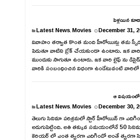
పెళ్లయిన కూడ
Latest News
Movies
December 31, 2
,
వివాహం తర్వాత కొంత మంది హీరోయిన్లు తమ స్పీడు
పెడుతూ వాటిని బ్రేక్ చేయకుండా ఉంటారు. ఇక వారి
ముందుకు సాగుతూ ఉంటారు. ఇక వారి లైఫ్ ను డిసైడ్ చేసే
వారికి సంబంధించిన విధంగా ఉండేటువంటి వారిల
ఆ విషయంలో..
Latest News
Movies
December 30, 2
,
తెలుగు సినిమా పరిశ్రమలో స్టార్ హీరోయిన్ గా ఎది
అడుగుపెట్టింది. అతి తక్కువ సమయంలోనే 50 సినిమా
కెరియర్ లో ఎంత త్వరగా ఎదిగిందో అంతే త్వరగా సినీ 