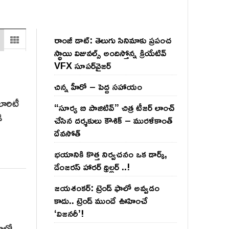
రాంజీ డాట్: తెలుగు సినిమాకు ప్రపంచ
స్థాయి విజువల్స్ అందిస్తోన్న క్రియేటివ్
VFX సూపర్‌వైజర్
చిన్న హీరో – పెద్ద సహాయం
లారిటీ
“సూర్య బి పాజిటివ్” చిత్ర టీజర్ లాంచ్
ి
చేసిన‌ దర్శకులు కౌశిక్ – మురళీకాంత్
దేవసోత్
భయానికి కొత్త నిర్వచనం ఒక డార్క్,
డేంజరస్ హారర్ థ్రిల్లర్ ..!
జయశంకర్: ట్రెండ్‌ ఫాలో అవ్వడం
కాదు.. ట్రెండ్‌ ముందే ఊహించే
‘విజనరీ’!
యాలో