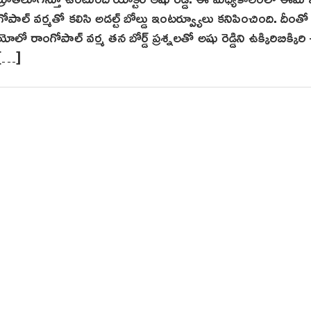
v
2
గోపాల్ వర్మతో కలిసి అడల్ట్ బోల్డు ఇంటర్వ్యూలు కనిపించింది. దీంతో
e
1
 రాంగోపాల్ వర్మ తన బోర్డ్ ప్రశ్నలతో అషు రెడ్డిని ఉక్కిరిబిక్కిరి
m
్ […]
b
e
r
2
,
2
0
2
1