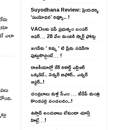
Suyodhana Review: ప్రియదర్శి
‘సుయోధన’ రివ్యూ.. !
లేదు
మియా
VAOల‌కు ఏపీ ప్ర‌భుత్వం బంప‌ర్
ంటే ఎలా
ఆఫ‌ర్‌… 28 వేల మందికి స్మార్ట్ ఫోన్లు
జ‌గ‌న్‌కు ‘ క‌మ్మ ‘ టి ప్రేమ స‌డెన్‌గా
పుట్టుకొచ్చిందే… !
రాజ‌కీయాల్లో రేర్ రికార్డ్ ఎన్టీఆర్
ఒక్క‌డిదే.. నెవ్వ‌ర్ బిఫోర్‌.. ఎవ్వ‌ర్
ఆఫ్ట‌ర్‌..!
ు పలు
చంద్ర‌బాబు మ‌ళ్లీ సీఎం … టీడీపీ మంత్రి
టోంది.
కొండ‌ప‌ల్లి సంచ‌ల‌నం..!
ఉస్తాద్ అంచ‌నాలు లేకుండా చూస్తే
ట్లు
హిట్టే…!