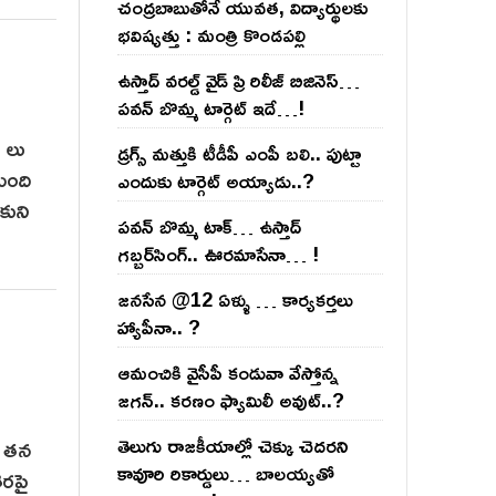
చంద్ర‌బాబుతోనే యువ‌త‌, విద్యార్థుల‌కు
భ‌విష్య‌త్తు : మంత్రి కొండ‌ప‌ల్లి
ఉస్తాద్ వ‌ర‌ల్డ్ వైడ్ ప్రి రిలీజ్ బిజినెస్‌…
ప‌వ‌న్ బొమ్మ టార్గెట్ ఇదే…!
 లు
డ్రగ్స్ మత్తుకి టీడీపీ ఎంపీ బలి.. పుట్టా
మంది
ఎందుకు టార్గెట్ అయ్యాడు..?
కుని
ప‌వ‌న్ బొమ్మ టాక్‌… ఉస్తాద్
గ‌బ్బ‌ర్‌సింగ్‌.. ఊర‌మాసేనా… !
జనసేన @12 ఏళ్ళు … కార్యకర్తలు
హ్యాపీనా.. ?
ఆమంచికి వైసీపీ కండువా వేస్తోన్న
జ‌గ‌న్‌.. క‌ర‌ణం ఫ్యామిలీ అవుట్‌..?
తెలుగు రాజ‌కీయాల్లో చెక్కు చెద‌ర‌ని
ె తన
కావూరి రికార్డులు… బాల‌య్యతో
ెరపై