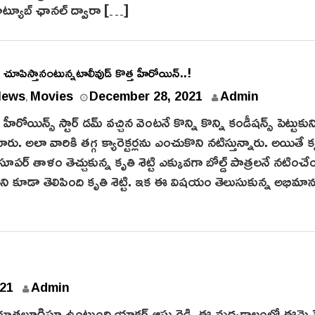
ూట్యూబ్ ఛానల్ ద్వారా […]
b
e
r
3
 చూపిస్తానంటున్నటాలీవుడ్ కొత్త హీరోయిన్..!
0
D
News
Movies
December 28, 2021
Admin
,
,
e
2
రోయిన్స్ స్టార్ డమ్ వచ్చిన వెంటనే కొన్ని కొన్ని కండీషన్స్ పెట్టుకున
c
0
ు. అలా వారికి తగ్గ క్యారెక్టర్లను ఎంచుకొని నటిస్తున్నారు. అయితే కృత
e
2
ే సూపర్ తాళం తెచ్చుకున్న కృతి శెట్టి ఎక్కువగా బోల్డ్ పాత్రలనే నటించ
m
1
ేస్తానని కూడా తెలిపింది కృతి శెట్టి. ఇక ఈ విషయం తెలుసుకున్న అభిమా
b
e
r
2
8
,
N
21
Admin
2
o
0
 ఉర్రూతలూగిస్తూ ఉంటుంది యాక్టర్ ఆషు రెడ్డి. ఈ మధ్యకాలంలో ఈమె 