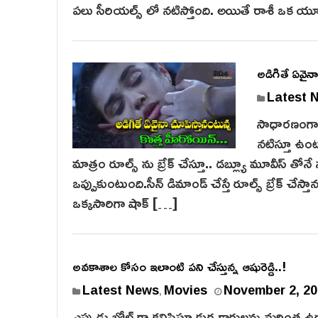
పలు సీరియల్స్ లో నటిస్తోంది. అయితే రాశీ ఒక య
అడిగితే ఏవైనా
Latest 
సాధారణంగా హీ
నటిస్తూ ఉంటార
మాత్రం రూల్స్ ను బ్రేక్ చేస్తూ.. డబ్ల్యూ మూవీస్ తోన
ఒప్పుకుంటుంది.సీన్ డిమాండ్ చేస్తే రూల్స్ బ్రేక్ చ
ఒక్కసారిగా షాక్ […]
అవకాశాల కోసం ఇలాంటి పని చేస్తున్న ఆషురెడ్డి..!
Latest News
Movies
November 2, 20
,
ఎప్పుడు బోల్డ్ గా కనిపిస్తూ కుర్ర కారులను మరింత