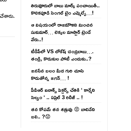
తిరువూరులో బాబు మార్క్ పంచాయితీ..
కొలిక‌పూడి సింగ‌ల్ టైం ఎమ్మెల్యే…!
 చేశారు.
ఆ విష‌యంలో రాజ‌మౌళిని మించిన
సుకుమార్‌… లెక్క‌ల మాస్టార్ ట్రెండే
వేరు..!
టీడీపీలో VS లోకేష్ చంద్ర‌బాబు….
తండ్రి, కొడుకుల పోటీ ఎందుకు..?
జ‌న‌సేన బ‌లం మీద గురి చూసి
కొడుతోన్న జ‌గ‌న్‌… !
పీవీఆర్ ఐనాక్స్ పిక్చర్స్ చేతికి ‘ కార్మేని
సెల్వం ‘ .. ఏప్రిల్ 3 రిలీజ్ .. !
తన కోపమే తన శత్రువు 😡 బాలినేని
బలి.. ?😟