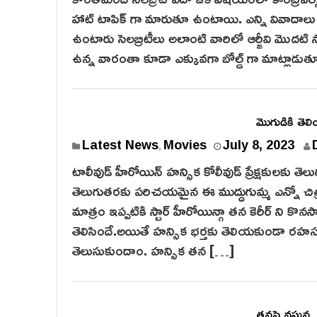
హాట్ టాపిక్ గా మారుతూ ఉంటాయి. ఎన్ని వివాదాలు వ
ఉంటారు సెలబ్రిటీలు అలాంటి వారిలో ఆర్జీవి మొదటి 
ఉన్న వారంతా కూడా ఎక్కువగా బోల్డ్ గా మాట్లాడ
మొగుడికి తెల
Latest News
Movies
July 8, 2023
,
టాలీవుడ్ హీరోయిన్ హన్సిక కోలీవుడ్ ప్రేక్షకులకు త
తెలుగుతరకు పరిచయమైన ఈ ముద్దుగుమ్మ ఎన్నో చిత్
మాత్రం ఇప్పటికి స్టార్ హీరోయిన్గా తన కెరీర్ ని
తెలిసిందే.అయితే హన్సిక భర్తకు తెలియకుండా రహస్యంగ
తెలుసుకుందాం. హన్సిక తన […]
తనపై వస్తున్