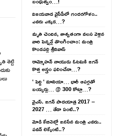
బంధుత్వం…!
విజ‌య‌వాడ వైసీపీలో గంద‌ర‌గోళం..
ఎవ‌రు ఎక్క‌డ‌…?
మృతి చెందిన, శాశ్వతంగా వలస వెళ్లిన
వారి పెన్ష‌న్లే తొల‌గించాం: మంత్రి
కొండపల్లి శ్రీనివాస్
ి
ి శెట్టి
రామ్మోహ‌న్ నాయుడు ఓట‌మికి జ‌గ‌న్
ేందుకు
కొత్త అస్త్రం ఫ‌లించేనా…?
నులు
‘ పెద్ది ‘ మానియా… భారీ ఆప‌ర్ల‌తో
బ‌య్య‌ర్లు… @ 300 కోట్లా…?
వైఎస్‌. జ‌గ‌న్ పాద‌యాత్ర 2017 –
2027 … తేడా ఏంటి..?
మోడి కేబినెట్లో జ‌నసేన మంత్రి ఎవ‌రు..
ప‌వ‌న్ లెక్కేంటి..?
పేరు