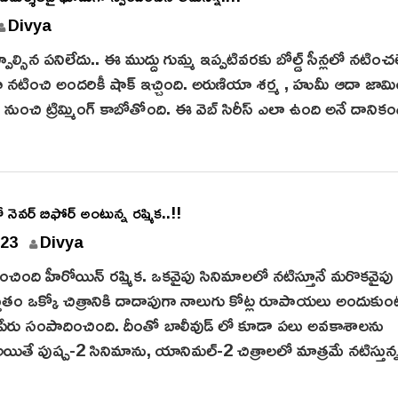
Divya
పాల్సిన పనిలేదు.. ఈ ముద్దు గుమ్మ ఇప్పటివరకు బోల్డ్ సీన్లలో నటించ
్డ్ గా నటించి అందరికీ షాక్ ఇచ్చింది. అరుణియా శర్మ , హుమీ ఆదా జా
నటి నుంచి ట్రిమ్మింగ్ కాబోతోంది. ఈ వెబ్ సిరీస్ ఎలా ఉంది అనే దానిక
 తో నెవర్ బిఫోర్ అంటున్న రష్మిక..!!
023
Divya
ంపాదించింది హీరోయిన్ రష్మిక. ఒకవైపు సినిమాలలో నటిస్తూనే మరొకవైప
ుతం ఒక్కో చిత్రానికి దాదాపుగా నాలుగు కోట్ల రూపాయలు అందుకుం
పేరు సంపాదించింది. దీంతో బాలీవుడ్ లో కూడా పలు అవకాశాలను
యితే పుష్ప-2 సినిమాను, యానిమల్-2 చిత్రాలలో మాత్రమే నటిస్తున్న