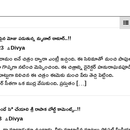
పైన మోజు పడుతున్న మృణాల్ ఠాకూర్..!!
23
Divya
ారామం అనే చిత్రం ద్వారా ఎంట్రీ ఇచ్చింది. ఈ సినిమాతో మంచి పాపు
ొప్పగా నటించి మెప్పించింది. ఈ చిత్రాన్ని డైరెక్టర్ హనురాఘవపూడ
ట్టుగా నిలిచిన ఈ చిత్రం ఈమెకు మంచి పేరు తెచ్చి పెట్టింది.
 సీతగా ఒక ముద్ర వేసుకుంది. ప్రస్తుతం […]
ందే సె* చేయాలి శ్రీ రాపాక బోల్డ్ కామెంట్స్..!!
3
Divya
సీ గా మాట్లాడుతూ ఉంటారు. వీరు మాట్లాడిన మాటలు సోషల్ మీడి