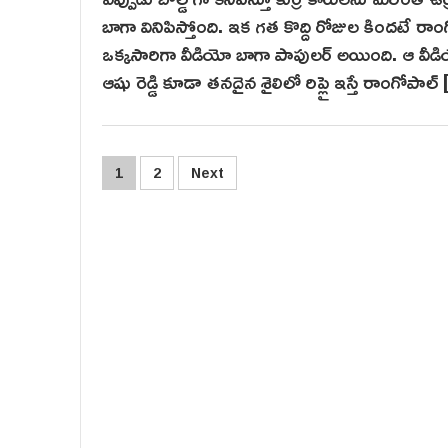
బాగా వినిపిస్తోంది. ఇక గత కొద్ది రోజుల కిందటే రాం
ఒక్కసారిగా వీడియో బాగా పాపులర్ అయింది. ఆ వీడియోలో
ఆషు రెడ్డి కూడా తనదైన శైలిలో రిప్లై ఇస్తే రాంగోపాల
Posts
1
2
Next
pagination