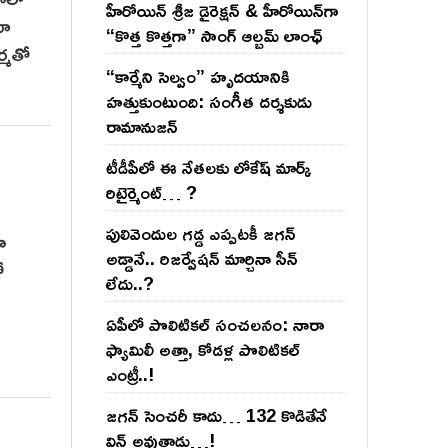
హీరోయిన్ శ్రీజ డైరెక్ష‌న్ & హీరోయిన్‌గా
తూ
“కొత్త కొత్తగా” సాంగ్ ఆల్బమ్ లాంఛ్
ర్మతో
“కార్మేని సెల్వం” హృదయానికి
హత్తుకుంటుంది: సంగీత దర్శకుడు
రామానుజన్
టీడీపీలో ఈ నేత‌ల‌కు లోకేష్ మార్క్
రిటైర్మెంట్‌… ?
పులివెందుల గ‌డ్డ ఎప్ప‌ట‌కీ జ‌గ‌న్
ా
అడ్డానే.. రిజ‌ర్వేష‌న్ మార్చినా సీన్
ో
లేదు..?
ఏపీలో పొలిటిక‌ల్ సంచ‌ల‌నం: నారా
ఫ్యామిలీ అత్తా, కోడ‌ళ్ల పొలిటికల్
ఎంట్రీ..!
జ‌గ‌న్ సెంచ‌రీ కాదు… 132 కొడితేనే
విన్ అవుతాడు…!