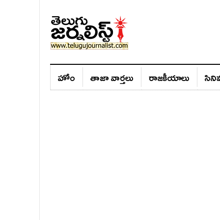
హోం
తాజా వార్తలు
రాజ‌కీయాలు
సిన