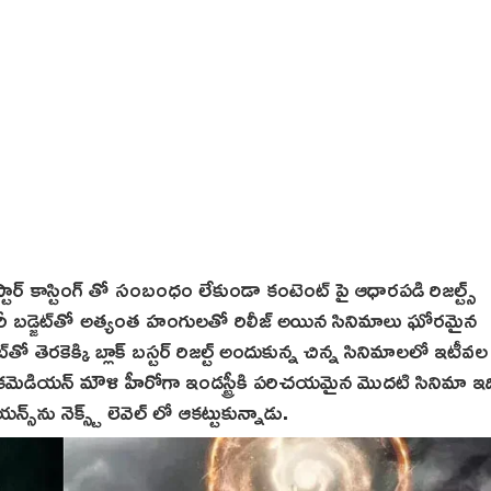
b
e
r
1
5
,
2
0
2
5
ట్, స్టార్ కాస్టింగ్ తో సంబంధం లేకుండా కంటెంట్ పై ఆధారపడి రిజల్ట్స్
రీ బడ్జెట్‌తో అత్యంత హంగులతో రిలీజ్ అయిన సినిమాలు ఘోరమైన
్‌తో తెరకెక్కి బ్లాక్ బస్టర్ రిజల్ట్ అందుకున్న చిన్న సినిమాలలో ఇటీవల
బర్‌, కమెడియన్ మౌళి హీరోగా ఇండస్ట్రీకి పరిచయమైన మొదటి సినిమా ఇ
స్‌ను నెక్స్ట్ లెవెల్ లో ఆకట్టుకున్నాడు.