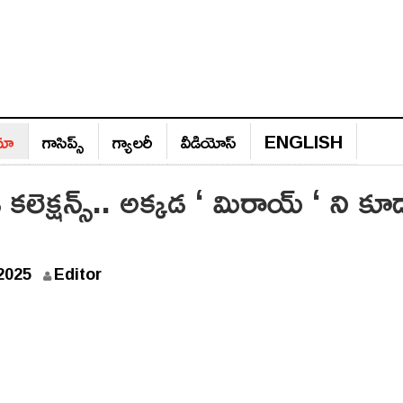
ిమా
గాసిప్స్‌
గ్యాల‌రీ
వీడియోస్‌
ENGLISH
వైడ్ కలెక్షన్స్.. అక్కడ ‘ మిరాయ్ ‘ ని కూ
S
2025
Editor
e
p
t
e
m