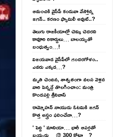
ఆమంచికి వైసీపీ కండువా వేస్తోన్న
జ‌గ‌న్‌.. క‌ర‌ణం ఫ్యామిలీ అవుట్‌..?
తెలుగు రాజ‌కీయాల్లో చెక్కు చెద‌ర‌ని
కావూరి రికార్డులు… బాల‌య్యతో
బంధుత్వం…!
విజ‌య‌వాడ వైసీపీలో గంద‌ర‌గోళం..
ఎవ‌రు ఎక్క‌డ‌…?
మృతి చెందిన, శాశ్వతంగా వలస వెళ్లిన
వారి పెన్ష‌న్లే తొల‌గించాం: మంత్రి
కొండపల్లి శ్రీనివాస్
రామ్మోహ‌న్ నాయుడు ఓట‌మికి జ‌గ‌న్
కొత్త అస్త్రం ఫ‌లించేనా…?
‘ పెద్ది ‘ మానియా… భారీ ఆప‌ర్ల‌తో
బ‌య్య‌ర్లు… @ 300 కోట్లా…?