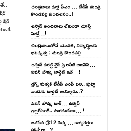
తే..
చంద్ర‌బాబు మ‌ళ్లీ సీఎం … టీడీపీ మంత్రి
ర్‌
కొండ‌ప‌ల్లి సంచ‌ల‌నం..!
 షేర్
ఉస్తాద్ అంచ‌నాలు లేకుండా చూస్తే
ి రూ.4
హిట్టే…!
చంద్ర‌బాబుతోనే యువ‌త‌, విద్యార్థుల‌కు
భ‌విష్య‌త్తు : మంత్రి కొండ‌ప‌ల్లి
ఉస్తాద్ వ‌ర‌ల్డ్ వైడ్ ప్రి రిలీజ్ బిజినెస్‌…
ప‌వ‌న్ బొమ్మ టార్గెట్ ఇదే…!
డ్రగ్స్ మత్తుకి టీడీపీ ఎంపీ బలి.. పుట్టా
ఎందుకు టార్గెట్ అయ్యాడు..?
ప‌వ‌న్ బొమ్మ టాక్‌… ఉస్తాద్
గ‌బ్బ‌ర్‌సింగ్‌.. ఊర‌మాసేనా… !
జనసేన @12 ఏళ్ళు … కార్యకర్తలు
హ్యాపీనా.. ?