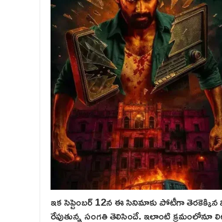
ఇక సెప్టెంబర్ 12న ఈ సినిమాకు పోటీగా తెరకెక్కిన మి
రేపుతున్న సంగతి తెలిసిందే. ఇలాంటి క్రమంలోనూ లిటిల