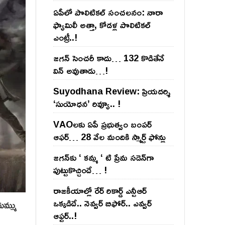
ఏపీలో పొలిటిక‌ల్ సంచ‌ల‌నం: నారా
ఫ్యామిలీ అత్తా, కోడ‌ళ్ల పొలిటికల్
ఎంట్రీ..!
జ‌గ‌న్ సెంచ‌రీ కాదు… 132 కొడితేనే
విన్ అవుతాడు…!
Suyodhana Review: ప్రియదర్శి
‘సుయోధన’ రివ్యూ.. !
VAOల‌కు ఏపీ ప్ర‌భుత్వం బంప‌ర్
ఆఫ‌ర్‌… 28 వేల మందికి స్మార్ట్ ఫోన్లు
జ‌గ‌న్‌కు ‘ క‌మ్మ ‘ టి ప్రేమ స‌డెన్‌గా
పుట్టుకొచ్చిందే… !
రాజ‌కీయాల్లో రేర్ రికార్డ్ ఎన్టీఆర్
ఒక్క‌డిదే.. నెవ్వ‌ర్ బిఫోర్‌.. ఎవ్వ‌ర్
ుమ్ము
ఆఫ్ట‌ర్‌..!