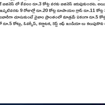
ీజ్ బిజినెస్ లో కేవలం రూ.3 కోట్ల వరకు బిజినెస్‌ జరుపుకుందట. అయి
 ఇప్పటివరకు 9 రోజుల్లో రూ.20 కోట్ల రూపాయల గ్రాస్ రూ.11 కోట్ల షే
ాలవారీగా చూసుకుంటే నైజాం ప్రాంతంలో మాత్రమే ఏకంగా రూ.5 కోట్ల
ో రూ.5 కోట్లు, ఓవర్సీస్, కర్ణాటక, రెస్ట్ ఆఫ్ ఇండియా లు కలుపుకొన