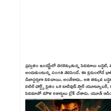
ప్రస్తుతం ఇండస్ట్రీలో తెర‌కెక్కుతున్న సినిమాలు బడ్జె
అందుకుంటున్న సంగతి తెలిసిందే. ఈ క్రమంలోనే భా
డిజాస్టర్లుగా నిలిచాయి. అంతేకాదు.. అతి తక్కువ బడ్జెట
లిటిల్ హార్ట్స్‌ సైతం ఒక టాలీవుడ్ స్టార్ యూట్యూ
సినిమాతో మౌళి రికార్డులు బ్రేక్ చేశాడు. యూత్ ఆడియన్