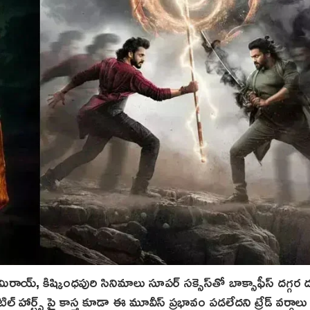
రాయ్‌, కిష్కింధపురి సినిమాలు సూపర్ సక్సెస్‌తో బాక్సాఫీస్ దగ్గర ద
్ హార్ట్స్ పై కాస్త కూడా ఈ మూవీస్ ప్రభావం పడలేదని ట్రేడ్ వర్గాలు