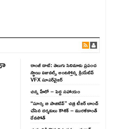
డా
రాంజీ డాట్: తెలుగు సినిమాకు ప్రపంచ
స్థాయి విజువల్స్ అందిస్తోన్న క్రియేటివ్
VFX సూపర్‌వైజర్
చిన్న హీరో – పెద్ద సహాయం
“సూర్య బి పాజిటివ్” చిత్ర టీజర్ లాంచ్
చేసిన‌ దర్శకులు కౌశిక్ – మురళీకాంత్
దేవసోత్