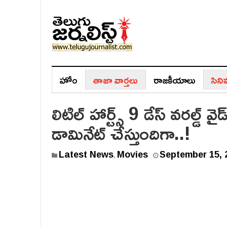
హోం
తాజా వార్తలు
రాజ‌కీయాలు
సిన
లిటిల్ హార్ట్స్ 9 డేస్ వరల్డ్ 
డామినేట్ చేస్తుందిగా..!
Latest News
Movies
September 15, 
,