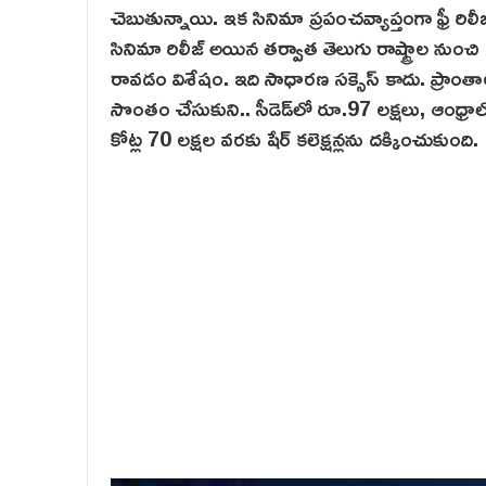
చెబుతున్నాయి. ఇక సినిమా ప్రపంచవ్యాప్తంగా ఫ్రీ రిల
సినిమా రిలీజ్ అయిన తర్వాత తెలుగు రాష్ట్రాల నుంచి
రావడం విశేషం. ఇది సాధారణ సక్సెస్ కాదు. ప్రాంత
సొంతం చేసుకుని.. సీడెడ్‌లో రూ.97 లక్షలు, ఆంధ్రాల
కోట్ల 70 లక్షల వరకు షేర్ కలెక్షన్లను దక్కించుకుంది.