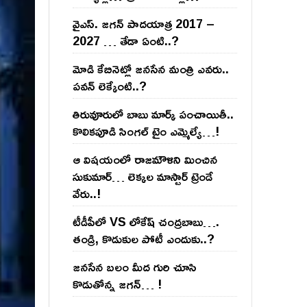
వైఎస్‌. జ‌గ‌న్ పాద‌యాత్ర 2017 –
2027 … తేడా ఏంటి..?
మోడి కేబినెట్లో జ‌నసేన మంత్రి ఎవ‌రు..
ప‌వ‌న్ లెక్కేంటి..?
తిరువూరులో బాబు మార్క్ పంచాయితీ..
కొలిక‌పూడి సింగ‌ల్ టైం ఎమ్మెల్యే…!
ఆ విష‌యంలో రాజ‌మౌళిని మించిన
సుకుమార్‌… లెక్క‌ల మాస్టార్ ట్రెండే
వేరు..!
టీడీపీలో VS లోకేష్ చంద్ర‌బాబు….
తండ్రి, కొడుకుల పోటీ ఎందుకు..?
జ‌న‌సేన బ‌లం మీద గురి చూసి
కొడుతోన్న జ‌గ‌న్‌… !