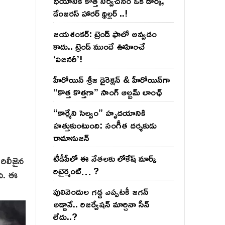
భయానికి కొత్త నిర్వచనం ఒక డార్క్,
డేంజరస్ హారర్ థ్రిల్లర్ ..!
జయశంకర్: ట్రెండ్‌ ఫాలో అవ్వడం
కాదు.. ట్రెండ్‌ ముందే ఊహించే
‘విజనరీ’!
హీరోయిన్ శ్రీజ డైరెక్ష‌న్ & హీరోయిన్‌గా
“కొత్త కొత్తగా” సాంగ్ ఆల్బమ్ లాంఛ్
“కార్మేని సెల్వం” హృదయానికి
హత్తుకుంటుంది: సంగీత దర్శకుడు
రామానుజన్
టీడీపీలో ఈ నేత‌ల‌కు లోకేష్ మార్క్
 రిలీజైన
రిటైర్మెంట్‌… ?
ది. ఈ
పులివెందుల గ‌డ్డ ఎప్ప‌ట‌కీ జ‌గ‌న్
అడ్డానే.. రిజ‌ర్వేష‌న్ మార్చినా సీన్
లేదు..?