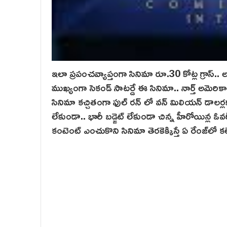
ఇలా ప్రపంచవ్యాప్తంగా సినిమా రూ.30 కోట్ల గ్రాస్..
ముఖ్యంగా సెకండ్ సాటర్డే ఈ సినిమా.. నార్త్ అమెరి
సినిమా కచ్చితంగా ఫుల్ రన్ లో వన్ మిలియన్ డాలర్లక
లేకుండా.. భారీ బడ్జెట్ లేకుండా చిన్న హీరోయిన్ల ఓవర్స
కంటెంట్ ఎంచుకొని సినిమా తెరకెక్కిస్తే ఏ రేంజ్‌లో 