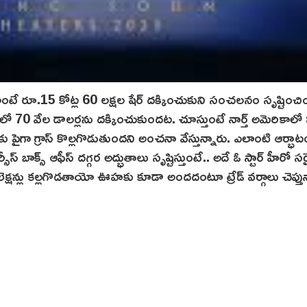
 అంటే రూ.15 కోట్ల 60 లక్షల షేర్ ద‌క్కించుకుని సంచలనం సృష్టించిం
కాలో 70 వేల డాలర్లను దక్కించుకుందట. చూస్తుంటే నార్త్ అమెరికాలో
ు పైగా గ్రాస్‌ కొల్లగొడుతుందని అంచనా వేస్తున్నారు. ఎలాంటి ఆర్భాట
ీస్ బాక్స్ ఆఫీస్ దగ్గర అద్భుతాలు సృష్టిస్తుంటే.. అదే ఓ స్టార్ హీరో స
కలెక్షన్లు కల్లగొడతాయో ఊహకు కూడా అంద‌దంటూ ట్రేడ్ వర్గాలు చెప్తు