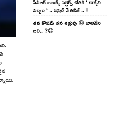
పీవీఆర్ ఐనాక్స్ పిక్చర్స్ చేతికి ‘ కార్మేని
సెల్వం ‘ .. ఏప్రిల్ 3 రిలీజ్ .. !
తన కోపమే తన శత్రువు 😡 బాలినేని
బలి.. ?😟
ది.
 ఏ
ం
రైన
న్నాయి.