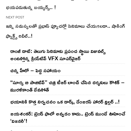
భయపడుతున్న బయ్యర్స్.. !
ఇన్ని సమస్యలతో ప్రభాస్ ఫ్యూచర్లో సినిమాలు చేయగలడా.. షాకింగ్
ఫ్యాక్ట్స్ రివీల్..!
రాంజీ డాట్: తెలుగు సినిమాకు ప్రపంచ స్థాయి విజువల్స్
అందిస్తోన్న క్రియేటివ్ VFX సూపర్‌వైజర్
చిన్న హీరో – పెద్ద సహాయం
“సూర్య బి పాజిటివ్” చిత్ర టీజర్ లాంచ్ చేసిన‌ దర్శకులు కౌశిక్ –
మురళీకాంత్ దేవసోత్
భయానికి కొత్త నిర్వచనం ఒక డార్క్, డేంజరస్ హారర్ థ్రిల్లర్ ..!
జయశంకర్: ట్రెండ్‌ ఫాలో అవ్వడం కాదు.. ట్రెండ్‌ ముందే ఊహించే
‘విజనరీ’!