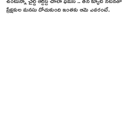
ఉంటున్నా చైల్డ్ ఆర్టిస్ట్ చాలా ఫేమస్ .. తన క్యూట్ నటనతో
ప్రేక్షకుల మనసు దోచుకుంది ఇంతకు ఆమె ఎవరంటే.