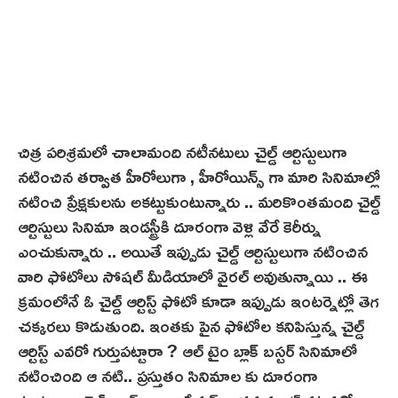
చిత్ర పరిశ్ర‌మ‌లో చాలామంది నటీనటులు చైల్డ్ ఆర్టిస్టులుగా
నటించిన తర్వాత హీరోలుగా , హీరోయిన్స్ గా మారి సినిమాల్లో
నటించి ప్రేక్షకులను అకట్టుకుంటున్నారు .. మరికొంతమంది చైల్డ్
ఆర్టిస్టులు సినిమా ఇండస్ట్రీకి దూరంగా వెళ్లి వేరే కెరీర్ను
ఎంచుకున్నారు .. అయితే ఇప్పుడు చైల్డ్ ఆర్టిస్టులుగా నటించిన
వారి ఫోటోలు సోషల్ మీడియాలో వైరల్ అవుతున్నాయి .. ఈ
క్రమంలోనే ఓ చైల్డ్ ఆర్టిస్ట్ ఫోటో కూడా ఇప్పుడు ఇంటర్నెట్లో తెగ
చక్కరలు కొడుతుంది. ఇంతకు పైన ఫోటోల కనిపిస్తున్న చైల్డ్
ఆర్టిస్ట్ ఎవరో గుర్తుపట్టారా ? ఆల్ టైం బ్లాక్ బస్టర్ సినిమాలో
నటించింది ఆ నటి.. ప్రస్తుతం సినిమాల కు దూరంగా