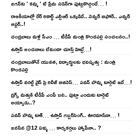
జ‌గ‌న్‌కు ‘ క‌మ్మ ‘ టి ప్రేమ స‌డెన్‌గా పుట్టుకొచ్చిందే… !
రాజ‌కీయాల్లో రేర్ రికార్డ్ ఎన్టీఆర్ ఒక్క‌డిదే.. నెవ్వ‌ర్ బిఫోర్‌.. ఎవ్వ‌ర్
ఆఫ్ట‌ర్‌..!
చంద్ర‌బాబు మ‌ళ్లీ సీఎం … టీడీపీ మంత్రి కొండ‌ప‌ల్లి సంచ‌ల‌నం..!
ఉస్తాద్ అంచ‌నాలు లేకుండా చూస్తే హిట్టే…!
చంద్ర‌బాబుతోనే యువ‌త‌, విద్యార్థుల‌కు భ‌విష్య‌త్తు : మంత్రి
కొండ‌ప‌ల్లి
ఉస్తాద్ వ‌ర‌ల్డ్ వైడ్ ప్రి రిలీజ్ బిజినెస్‌… ప‌వ‌న్ బొమ్మ టార్గెట్ ఇదే…!
డ్రగ్స్ మత్తుకి టీడీపీ ఎంపీ బలి.. పుట్టా ఎందుకు టార్గెట్
అయ్యాడు..?
ప‌వ‌న్ బొమ్మ టాక్‌… ఉస్తాద్ గ‌బ్బ‌ర్‌సింగ్‌.. ఊర‌మాసేనా… !
జనసేన @12 ఏళ్ళు … కార్యకర్తలు హ్యాపీనా.. ?