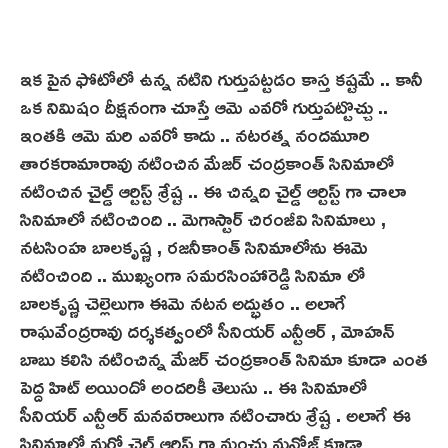
ఇక పైన ఫోటోలో ఉన్న నటిని గుర్తుపట్టడం కాస్త కష్టమే .. కానీ
ఒక నిమిషం దీక్షనంగా చూస్తే ఆమె ఎవరో గుర్తుపట్టొచ్చు ..
ఇంత‌కి ఆమె మరి ఎవరో కాదు .. నటరత్న నందమూరి
తారకరామారావు నటించిన మేజర్ చంద్రకాంత్ సినిమాలో
నటించిన చైల్డ్ ఆర్టిస్ట్ శ్రేష్ట .. ఈ చిన్నది చైల్డ్ ఆర్టిస్ట్ గా చాలా
సినిమాలో నటించింది .. మెగాస్టార్ చిరంజీవి సినిమాలు ,
నట‌సింహ బాలకృష్ణ , రజనీకాంత్ సినిమాలోను ఈమె
నటించింది .. ముఖ్యంగా సమరసింహారెడ్డి సినిమా లో
బాలకృష్ణ చెల్లెలుగా ఈమె నటన అద్భుతం .. అలాగే
రాఘవేంద్రరావు దర్శకత్వంలో సీనియర్ ఎన్టీఆర్ , మోహన్
బాబు కలిసి నటించిన్న‌ మేజర్ చంద్రకాంత్ సినిమా కూడా ఎంత
పెద్ద హిట్ అయిందో అందరికీ తెలుసు .. ఈ సినిమాలో
సీనియర్ ఎన్టీఆర్ మనవరాలుగా నటించారు శ్రేష్ట . అలాగే ఈ
సినిమాలో మరో చైల్డ్ ఆర్టిస్ట్ గా మంచు మనోజ్ కూడా