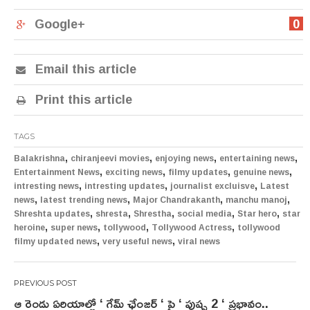
Google+
0
Email this article
Print this article
TAGS
,
,
,
,
Balakrishna
chiranjeevi movies
enjoying news
entertaining news
,
,
,
,
Entertainment News
exciting news
filmy updates
genuine news
,
,
,
intresting news
intresting updates
journalist excluisve
Latest
,
,
,
,
news
latest trending news
Major Chandrakanth
manchu manoj
,
,
,
,
,
Shreshta updates
shresta
Shrestha
social media
Star hero
star
,
,
,
,
heroine
super news
tollywood
Tollywood Actress
tollywood
,
,
filmy updated news
very useful news
viral news
Post
ఆ రెండు ఏరియాల్లో ‘ గేమ్ ఛేంజర్ ‘ పై ‘ పుష్ప 2 ‘ ప్రభావం..
navigation