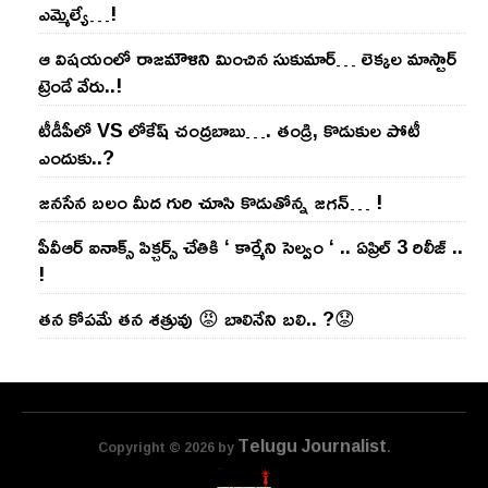
ఎమ్మెల్యే…!
ఆ విష‌యంలో రాజ‌మౌళిని మించిన సుకుమార్‌… లెక్క‌ల మాస్టార్
ట్రెండే వేరు..!
టీడీపీలో VS లోకేష్ చంద్ర‌బాబు…. తండ్రి, కొడుకుల పోటీ
ఎందుకు..?
జ‌న‌సేన బ‌లం మీద గురి చూసి కొడుతోన్న జ‌గ‌న్‌… !
పీవీఆర్ ఐనాక్స్ పిక్చర్స్ చేతికి ‘ కార్మేని సెల్వం ‘ .. ఏప్రిల్ 3 రిలీజ్ ..
!
తన కోపమే తన శత్రువు 😡 బాలినేని బలి.. ?😟
Telugu Journalist
Copyright © 2026 by
.