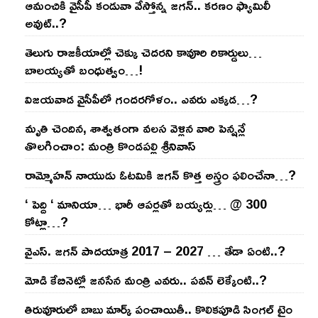
ఆమంచికి వైసీపీ కండువా వేస్తోన్న జ‌గ‌న్‌.. క‌ర‌ణం ఫ్యామిలీ
అవుట్‌..?
తెలుగు రాజ‌కీయాల్లో చెక్కు చెద‌ర‌ని కావూరి రికార్డులు…
బాల‌య్యతో బంధుత్వం…!
విజ‌య‌వాడ వైసీపీలో గంద‌ర‌గోళం.. ఎవ‌రు ఎక్క‌డ‌…?
మృతి చెందిన, శాశ్వతంగా వలస వెళ్లిన వారి పెన్ష‌న్లే
తొల‌గించాం: మంత్రి కొండపల్లి శ్రీనివాస్
రామ్మోహ‌న్ నాయుడు ఓట‌మికి జ‌గ‌న్ కొత్త అస్త్రం ఫ‌లించేనా…?
‘ పెద్ది ‘ మానియా… భారీ ఆప‌ర్ల‌తో బ‌య్య‌ర్లు… @ 300
కోట్లా…?
వైఎస్‌. జ‌గ‌న్ పాద‌యాత్ర 2017 – 2027 … తేడా ఏంటి..?
మోడి కేబినెట్లో జ‌నసేన మంత్రి ఎవ‌రు.. ప‌వ‌న్ లెక్కేంటి..?
తిరువూరులో బాబు మార్క్ పంచాయితీ.. కొలిక‌పూడి సింగ‌ల్ టైం