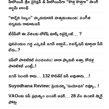
హీరోయిన్ శ్రీజ డైరెక్ష‌న్ & హీరోయిన్‌గా “కొత్త కొత్తగా” సాంగ్
ఆల్బమ్ లాంఛ్
“కార్మేని సెల్వం” హృదయానికి హత్తుకుంటుంది: సంగీత
దర్శకుడు రామానుజన్
టీడీపీలో ఈ నేత‌ల‌కు లోకేష్ మార్క్ రిటైర్మెంట్‌… ?
పులివెందుల గ‌డ్డ ఎప్ప‌ట‌కీ జ‌గ‌న్ అడ్డానే.. రిజ‌ర్వేష‌న్ మార్చినా సీన్
లేదు..?
ఏపీలో పొలిటిక‌ల్ సంచ‌ల‌నం: నారా ఫ్యామిలీ అత్తా, కోడ‌ళ్ల
పొలిటికల్ ఎంట్రీ..!
జ‌గ‌న్ సెంచ‌రీ కాదు… 132 కొడితేనే విన్ అవుతాడు…!
Suyodhana Review: ప్రియదర్శి ‘సుయోధన’ రివ్యూ.. !
VAOల‌కు ఏపీ ప్ర‌భుత్వం బంప‌ర్ ఆఫ‌ర్‌… 28 వేల మందికి స్మార్ట్
ఫోన్లు