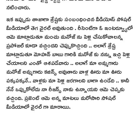
నటించారు.
ఇక ఇప్పుడు తాజాగా శ్రేష్టకు సంబంధించిన వీడియోస్ సోషల్
మీడియాలో తెగ వైరల్ అవుతుంది . రీసెంట్‌గా ఓ ఇంటర్వ్యూలో
ఆమె మాట్లాడుతూ మంచు మనోజ్ ను పెళ్లి చేసుకోవాలన్న
ప్రపోజల్ కూడా వచ్చిందని చెప్పుకొచ్చింది .. అలాగే శ్రేష్ట
మాట్లాడుతూ మోహన్ బాబు గారికి మనోజ్ కు నన్ను ఇచ్చి పెళ్లి
చేయాలని ఎంతో ఆశపడేవారు .. అలాగే మా అమ్మగారు
మనోజ్ అమ్మగారు కజిన్స్ అవుతారు వాళ్ల ఊరు మా ఊరు
పక్కపక్కనే.. వాళ్లకు మా పెళ్లి జరగాలని బాగా ఉండేది .. కానీ
నేనే ఒప్పుకోలేదు నా రీజన్స్ నాకు ఉన్నాయని ఆమె చెప్పకు
వచ్చింది. ప్రజెంట్ ఆమె అన్న మాటలు మరోసారి సోషల్
మీడియాలో వైరల్ గా మారాయి.