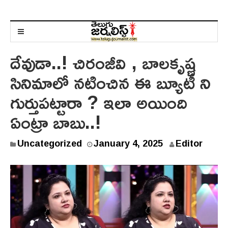
దేవుడా..! చిరంజీవి , బాలకృష్ణ
సినిమాలో నటించిన ఈ బ్యూటీ ని
గుర్తుపట్టారా ? ఇలా అయింది
ఏంట్రా బాబు..!
J
Uncategorized
January 4, 2025
Editor
a
n
u
a
r
y