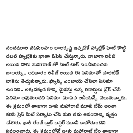
నంద‌మూరి న‌ట‌సింహం బాలకృష్ణ ఇప్పటికే హ్యాట్రిక్ హిట్ కొట్టి
డబల్ హ్య‌ట్రిక్‌కు ఖాతా ఓపెన్ చేస్తున్నారు. తాజాగా రిలీజ్
అయిన డాకు మహారాజ్ తో హిట్ టాక్ సంపాదించిన
బాలయ్య.. ఆదివారం రిలీజ్ అయిన ఈ సినిమాతో పాజిటివ్
టాక్‌ను తెచ్చుకున్నారు. ఫ్యాన్స్ ఎంజాయ్ చేసేలా సినిమా
ఉందని.. అక్కడక్కడ కొన్ని మైనస్లు ఉన్న రికార్డులు బ్రేక్ చేసే
సినిమా అవుతుందని సినిమా చూసిన ఆడియన్స్ చెబుతున్నారు.
ఈ క్ర‌మంలో తాజాగా డాకు మహారాజ్ మూవీ టీమ్ అంతా
కలిసి ప్రెస్ మీట్ ఏర్పాటు చేసి మరి తమ ఆనందాన్ని వ్యక్తం
చేశారు. భారీ రేంజ్ బ్లాక్ బస్టర్ మూవీ కాబోతుందని
వివరించారు. ఈ క్రమంలోనే డాకు మహారాజ్ టీం తాజాగా