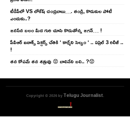
టీడీపీలో VS లోకేష్ చంద్ర‌బాబు…. తండ్రి, కొడుకుల పోటీ
ఎందుకు..?
జ‌న‌సేన బ‌లం మీద గురి చూసి కొడుతోన్న జ‌గ‌న్‌… !
పీవీఆర్ ఐనాక్స్ పిక్చర్స్ చేతికి ‘ కార్మేని సెల్వం ‘ .. ఏప్రిల్ 3 రిలీజ్ ..
!
తన కోపమే తన శత్రువు 😡 బాలినేని బలి.. ?😟
Telugu Journalist
Copyright © 2026 by
.