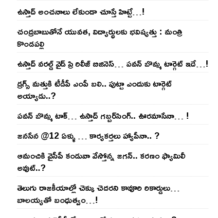
ఉస్తాద్ అంచ‌నాలు లేకుండా చూస్తే హిట్టే…!
చంద్ర‌బాబుతోనే యువ‌త‌, విద్యార్థుల‌కు భ‌విష్య‌త్తు : మంత్రి
కొండ‌ప‌ల్లి
ఉస్తాద్ వ‌ర‌ల్డ్ వైడ్ ప్రి రిలీజ్ బిజినెస్‌… ప‌వ‌న్ బొమ్మ టార్గెట్ ఇదే…!
డ్రగ్స్ మత్తుకి టీడీపీ ఎంపీ బలి.. పుట్టా ఎందుకు టార్గెట్
అయ్యాడు..?
ప‌వ‌న్ బొమ్మ టాక్‌… ఉస్తాద్ గ‌బ్బ‌ర్‌సింగ్‌.. ఊర‌మాసేనా… !
జనసేన @12 ఏళ్ళు … కార్యకర్తలు హ్యాపీనా.. ?
ఆమంచికి వైసీపీ కండువా వేస్తోన్న జ‌గ‌న్‌.. క‌ర‌ణం ఫ్యామిలీ
అవుట్‌..?
తెలుగు రాజ‌కీయాల్లో చెక్కు చెద‌ర‌ని కావూరి రికార్డులు…
బాల‌య్యతో బంధుత్వం…!