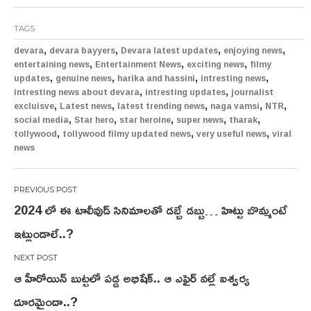
TAGS
,
,
,
,
devara
devara bayyers
Devara latest updates
enjoying news
,
,
,
entertaining news
Entertainment News
exciting news
filmy
,
,
,
,
updates
genuine news
harika and hassini
intresting news
,
,
intresting news about devara
intresting updates
journalist
,
,
,
,
,
excluisve
Latest news
latest trending news
naga vamsi
NTR
,
,
,
,
,
social media
Star hero
star heroine
super news
tharak
,
,
,
tollywood
tollywood filmy updated news
very useful news
viral
news
Post
2024 లో ఈ టాలీవుడ్ సినిమాల‌తో డ‌బ్బే డ‌బ్బు… హిట్టు బొమ్మంటే
navigation
ఇట్లుండాలే..?
ఆ హీరోయిన్ బుట్ట‌లో ప‌డ్డ అభిషేక్‌.. ఆ ఎఫైర్ వ‌ల్లే ఐశ్వ‌ర్య
దూర‌మైందా..?