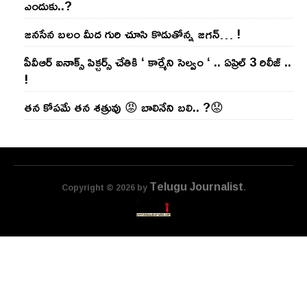
ఎందుకు..?
జ‌న‌సేన బ‌లం మీద గురి చూసి కొడుతోన్న జ‌గ‌న్‌… !
పీవీఆర్ ఐనాక్స్ పిక్చర్స్ చేతికి ‘ కార్మేని సెల్వం ‘ .. ఏప్రిల్ 3 రిలీజ్ ..
!
తన కోపమే తన శత్రువు 😡 బాలినేని బలి.. ?😟
Telugu Journalist
Copyright © 2026 by
.