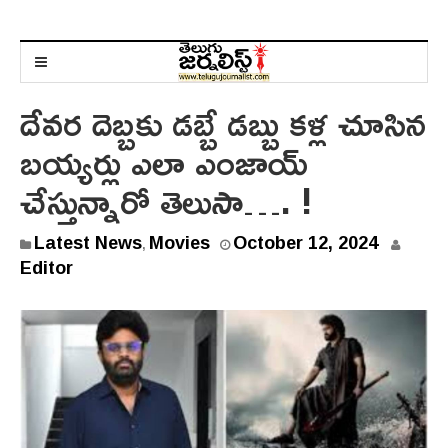
దేవ‌ర దెబ్బ‌కు డ‌బ్బే డ‌బ్బు క‌ళ్ల‌ చూసిన
బ‌య్య‌ర్లు ఎలా ఎంజాయ్
చేస్తున్నారో తెలుసా…. !
Latest News
Movies
October 12, 2024
,
Editor