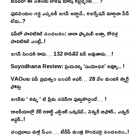
టీడీపీలో ఈ నేత‌ల‌కు లోకేష్ మార్క్ రిటైర్మెంట్‌… ?
పులివెందుల గ‌డ్డ ఎప్ప‌ట‌కీ జ‌గ‌న్ అడ్డానే.. రిజ‌ర్వేష‌న్ మార్చినా సీన్
లేదు..?
ఏపీలో పొలిటిక‌ల్ సంచ‌ల‌నం: నారా ఫ్యామిలీ అత్తా, కోడ‌ళ్ల
పొలిటికల్ ఎంట్రీ..!
జ‌గ‌న్ సెంచ‌రీ కాదు… 132 కొడితేనే విన్ అవుతాడు…!
Suyodhana Review: ప్రియదర్శి ‘సుయోధన’ రివ్యూ.. !
VAOల‌కు ఏపీ ప్ర‌భుత్వం బంప‌ర్ ఆఫ‌ర్‌… 28 వేల మందికి స్మార్ట్
ఫోన్లు
జ‌గ‌న్‌కు ‘ క‌మ్మ ‘ టి ప్రేమ స‌డెన్‌గా పుట్టుకొచ్చిందే… !
రాజ‌కీయాల్లో రేర్ రికార్డ్ ఎన్టీఆర్ ఒక్క‌డిదే.. నెవ్వ‌ర్ బిఫోర్‌.. ఎవ్వ‌ర్
ఆఫ్ట‌ర్‌..!
చంద్ర‌బాబు మ‌ళ్లీ సీఎం … టీడీపీ మంత్రి కొండ‌ప‌ల్లి సంచ‌ల‌నం..!