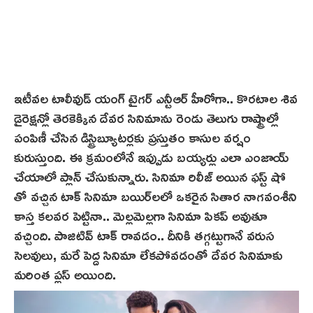
ఇటీవల టాలీవుడ్ యంగ్ టైగర్ ఎన్టీఆర్ హీరోగా.. కొరటాల శివ
డైరెక్షన్లో తెర‌కెక్కిన దేవర సినిమాను రెండు తెలుగు రాష్ట్రాల్లో
పంపిణీ చేసిన డిస్ట్రిబ్యూటర్లకు ప్రస్తుతం కాసుల వర్షం
కురుస్తుంది. ఈ క్రమంలోనే ఇప్పుడు బ‌య్య‌ర్లు ఎలా ఎంజాయ్
చేయాలో ప్లాన్ చేసుకున్నారు. సినిమా రిలీజ్ అయిన ఫస్ట్ షో
తో వచ్చిన టాక్ సినిమా బయిర్‌ల‌లో ఒక‌రైన సితార నాగవంశీని
కాస్త కలవర పెట్టినా.. మెల్లమెల్లగా సినిమా పికప్ అవుతూ
వచ్చింది. పాజిటివ్ టాక్ రావడం.. దీనికి తగ్గట్టుగానే వరుస
సెలవులు, మరే పెద్ద సినిమా లేకపోవడంతో దేవర సినిమాకు
మరింత ప్లస్ అయింది.