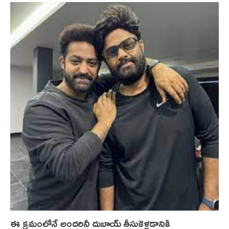
ఈ క్రమంలోనే అందరినీ దుబాయ్ తీసుకెళ్లడానికి