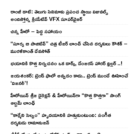
రాంజీ డాట్: తెలుగు సినిమాకు ప్రపంచ స్థాయి విజువల్స్
అందిస్తోన్న క్రియేటివ్ VFX సూపర్‌వైజర్
చిన్న హీరో – పెద్ద సహాయం
“సూర్య బి పాజిటివ్” చిత్ర టీజర్ లాంచ్ చేసిన‌ దర్శకులు కౌశిక్ –
మురళీకాంత్ దేవసోత్
భయానికి కొత్త నిర్వచనం ఒక డార్క్, డేంజరస్ హారర్ థ్రిల్లర్ ..!
జయశంకర్: ట్రెండ్‌ ఫాలో అవ్వడం కాదు.. ట్రెండ్‌ ముందే ఊహించే
‘విజనరీ’!
హీరోయిన్ శ్రీజ డైరెక్ష‌న్ & హీరోయిన్‌గా “కొత్త కొత్తగా” సాంగ్
ఆల్బమ్ లాంఛ్
“కార్మేని సెల్వం” హృదయానికి హత్తుకుంటుంది: సంగీత
దర్శకుడు రామానుజన్