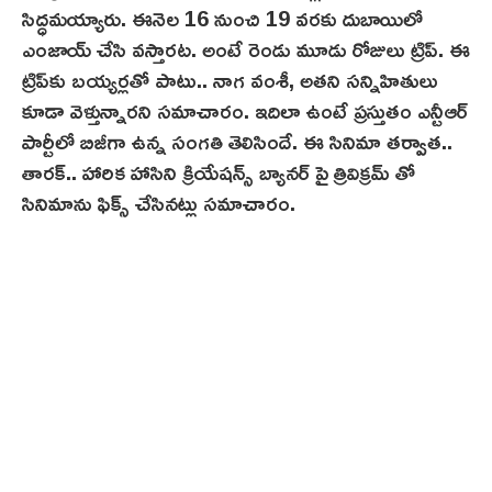
సిద్ధమయ్యారు. ఈనెల 16 నుంచి 19 వరకు దుబాయిలో
ఎంజాయ్ చేసి వస్తారట. అంటే రెండు మూడు రోజులు ట్రిప్. ఈ
ట్రిప్‌కు బయ్యర్లతో పాటు.. నాగ వంశీ, అతని సన్నిహితులు
కూడా వెళ్తున్నారని సమాచారం. ఇదిలా ఉంటే ప్రస్తుతం ఎన్టీఆర్
పార్టీలో బిజీగా ఉన్న సంగతి తెలిసిందే. ఈ సినిమా తర్వాత..
తారక్.. హారిక హాసిని క్రియేషన్స్ బ్యానర్ పై త్రివిక్రమ్ తో
సినిమాను ఫిక్స్ చేసినట్లు సమాచారం.