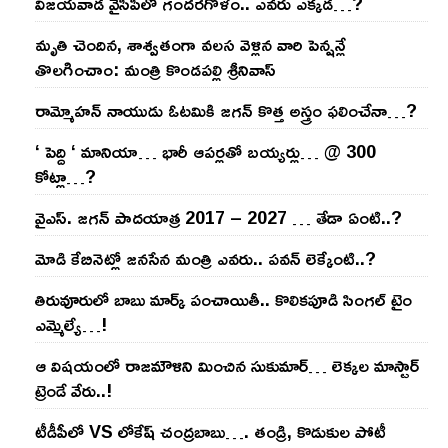
విజ‌య‌వాడ వైసీపీలో గంద‌ర‌గోళం.. ఎవ‌రు ఎక్క‌డ‌…?
మృతి చెందిన, శాశ్వతంగా వలస వెళ్లిన వారి పెన్ష‌న్లే
తొల‌గించాం: మంత్రి కొండపల్లి శ్రీనివాస్
రామ్మోహ‌న్ నాయుడు ఓట‌మికి జ‌గ‌న్ కొత్త అస్త్రం ఫ‌లించేనా…?
‘ పెద్ది ‘ మానియా… భారీ ఆప‌ర్ల‌తో బ‌య్య‌ర్లు… @ 300
కోట్లా…?
వైఎస్‌. జ‌గ‌న్ పాద‌యాత్ర 2017 – 2027 … తేడా ఏంటి..?
మోడి కేబినెట్లో జ‌నసేన మంత్రి ఎవ‌రు.. ప‌వ‌న్ లెక్కేంటి..?
తిరువూరులో బాబు మార్క్ పంచాయితీ.. కొలిక‌పూడి సింగ‌ల్ టైం
ఎమ్మెల్యే…!
ఆ విష‌యంలో రాజ‌మౌళిని మించిన సుకుమార్‌… లెక్క‌ల మాస్టార్
ట్రెండే వేరు..!
టీడీపీలో VS లోకేష్ చంద్ర‌బాబు…. తండ్రి, కొడుకుల పోటీ