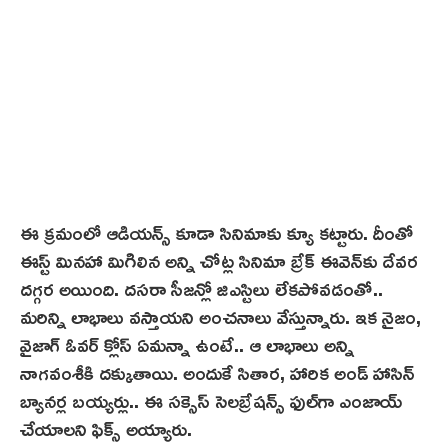
ఈ క్రమంలో ఆడియన్స్ కూడా సినిమాకు క్యూ కట్టారు. దీంతో
ఈస్ట్ మినహా మిగిలిన అన్ని చోట్ల సినిమా బ్రేక్ ఈవెన్‌కు దేవ‌ర‌
దగ్గర అయింది. దసరా సీజన్లో జిఎస్టిలు లేకపోవడంతో..
మరిన్ని లాభాలు వస్తాయని అంచనాలు వేస్తున్నారు. ఇక నైజం,
వైజాగ్ ఓవర్ క్లోస్ ఏమన్నా ఉంటే.. ఆ లాభాలు అన్ని
నాగవంశీకి దక్కుతాయి. అందుకే సితార, హారిక అండ్ హాసిన్
బ్యానర్ల బయ్యర్లు.. ఈ సక్సెస్ సెలబ్రేషన్స్ ఫుల్‌గా ఎంజాయ్
చేయాలని ఫిక్స్ అయ్యారు.