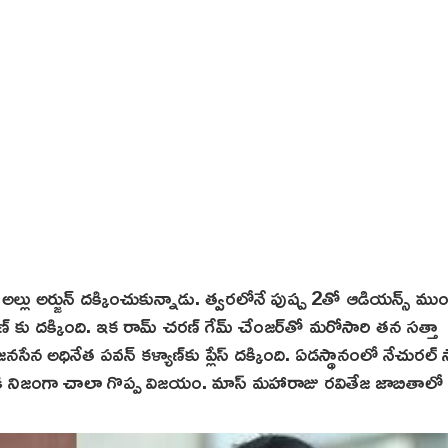
ర్ అల్లు అర్జున్ దక్కించుకున్నాడు. త్వరలోనే పుష్ప 2తో ఆడియన్స్ ము
ణ్ కు దక్కింది. ఇక రామ్ చరణ్ గేమ్ చేంజర్‌తో మరోసారి తన సత్తా
ేన అధినేత పవన్ కళ్యాణ్‌కు ప్లేస్ దక్కింది. ఏడస్థానంలో నేచురల్ స్
నికి నిజంగా చాలా గొప్ప విజయం. మాస్ మహారాజు రవితేజ జాబితాలో