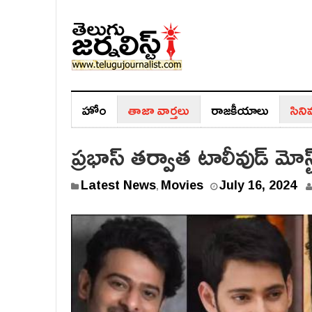
హోం
తాజా వార్తలు
రాజ‌కీయాలు
సిన
ప్రభాస్ తర్వాత టాలీవుడ్‌ మో
Latest News
Movies
July 16, 2024
,