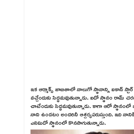
ఇక ఆర్మాక్స్ జాబితాలో నాలుగో స్థానాన్ని ఐకాన్ స్టా
వచ్చేందుకు సిద్ధమవుతున్నాడు. ఐదో స్థానం రామ్ చర
చాటేందుకు సిద్ధమవుతున్నాడు. కాగా ఆరో స్థానంలో జనస
నాని ఉండ‌టం అందరినీ ఆశ్చర్యపరుస్తుంది. ఇది నా
ఎనిమిదో స్థానంలో కొనసాగుతున్నాడు.