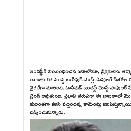
ఇండస్ట్రీకి సంబంధించిన జ‌నాలోనూ, ప్రేక్షకులను ఆర్మ
తాజాగా ఈ సంస్థ టాలీవుడ్ మోస్ట్ పాపులర్ హీరోల లిస్ట
వైరల్‌గా మారింది. టాలీవుడ్ ఇండస్ట్రీ మోస్ట్ పాపుల
ట్రెండ్ అవుతుంది. ప్రభాస్ వరుసగా ఈ జాబితాలో మొదటి 
మరింతగా కలిసి వచ్చిందన్న కామెంట్లు వినిపిస్తున్నాయ
దక్కించుకున్నాడు.