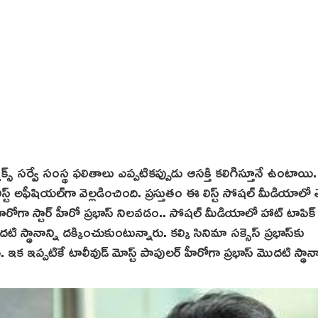
ాక్స్ సర్వే సంస్థ ఫలితాలు ఎప్పటిక‌ప్పుడు ఆసక్తి కలిగిస్తూనే ఉంటాయి
్‌ అఫీషియల్‌గా వెల్లడించింది. ప్రస్తుతం ఈ లిస్ట్‌ సోషల్ మీడియాలో 
ర్ హీరోగా స్టార్ హీరో ప్రభాస్ నిలవడం.. సోషల్ మీడియాలో హాట్ టాపిక్
స్థానాన్ని దక్కించుకుంటున్నారు. కల్కి సినిమా సక్సెస్ ప్ర‌భాస్‌కు
ి. ఇక ఇప్పటికే టాలీవుడ్ మోస్ట్ పాపులర్ హీరోగా ప్రభాస్ మొదటి స్థానా