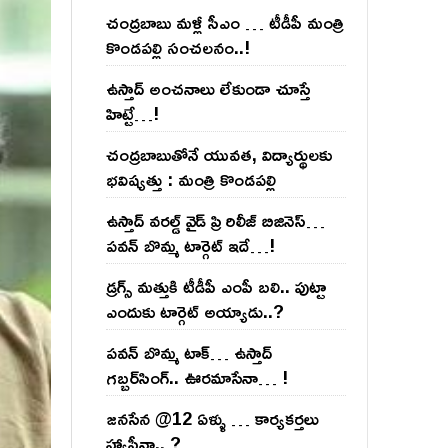
చంద్ర‌బాబు మ‌ళ్లీ సీఎం … టీడీపీ మంత్రి
కొండ‌ప‌ల్లి సంచ‌ల‌నం..!
ఉస్తాద్ అంచ‌నాలు లేకుండా చూస్తే
హిట్టే…!
చంద్ర‌బాబుతోనే యువ‌త‌, విద్యార్థుల‌కు
భ‌విష్య‌త్తు : మంత్రి కొండ‌ప‌ల్లి
ఉస్తాద్ వ‌ర‌ల్డ్ వైడ్ ప్రి రిలీజ్ బిజినెస్‌…
ప‌వ‌న్ బొమ్మ టార్గెట్ ఇదే…!
డ్రగ్స్ మత్తుకి టీడీపీ ఎంపీ బలి.. పుట్టా
ఎందుకు టార్గెట్ అయ్యాడు..?
ప‌వ‌న్ బొమ్మ టాక్‌… ఉస్తాద్
గ‌బ్బ‌ర్‌సింగ్‌.. ఊర‌మాసేనా… !
జనసేన @12 ఏళ్ళు … కార్యకర్తలు
హ్యాపీనా.. ?