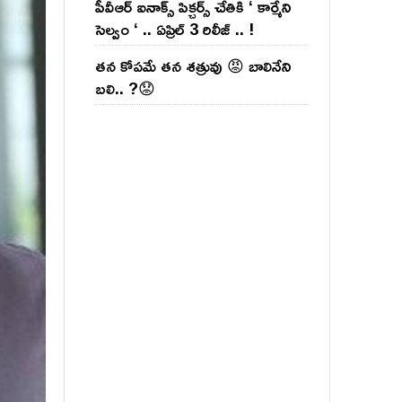
పీవీఆర్ ఐనాక్స్ పిక్చర్స్ చేతికి ‘ కార్మేని
సెల్వం ‘ .. ఏప్రిల్ 3 రిలీజ్ .. !
తన కోపమే తన శత్రువు 😡 బాలినేని
బలి.. ?😟