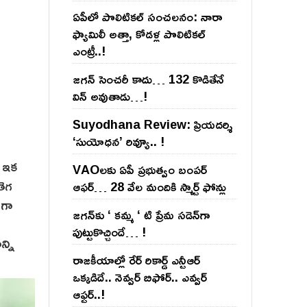
ఏపీలో పొలిటిక‌ల్ సంచ‌ల‌నం: నారా
ఫ్యామిలీ అత్తా, కోడ‌ళ్ల పొలిటికల్
ఎంట్రీ..!
జ‌గ‌న్ సెంచ‌రీ కాదు… 132 కొడితేనే
విన్ అవుతాడు…!
Suyodhana Review: ప్రియదర్శి
‘సుయోధన’ రివ్యూ.. !
. ఇక
VAOల‌కు ఏపీ ప్ర‌భుత్వం బంప‌ర్
తెగ
ఆఫ‌ర్‌… 28 వేల మందికి స్మార్ట్ ఫోన్లు
 గా
జ‌గ‌న్‌కు ‘ క‌మ్మ ‘ టి ప్రేమ స‌డెన్‌గా
పుట్టుకొచ్చిందే… !
న్ని
రాజ‌కీయాల్లో రేర్ రికార్డ్ ఎన్టీఆర్
ఒక్క‌డిదే.. నెవ్వ‌ర్ బిఫోర్‌.. ఎవ్వ‌ర్
ఆఫ్ట‌ర్‌..!