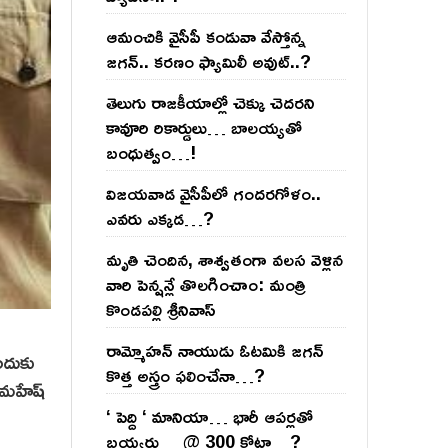
ఆమంచికి వైసీపీ కండువా వేస్తోన్న
జ‌గ‌న్‌.. క‌ర‌ణం ఫ్యామిలీ అవుట్‌..?
తెలుగు రాజ‌కీయాల్లో చెక్కు చెద‌ర‌ని
కావూరి రికార్డులు… బాల‌య్యతో
బంధుత్వం…!
విజ‌య‌వాడ వైసీపీలో గంద‌ర‌గోళం..
ఎవ‌రు ఎక్క‌డ‌…?
మృతి చెందిన, శాశ్వతంగా వలస వెళ్లిన
వారి పెన్ష‌న్లే తొల‌గించాం: మంత్రి
కొండపల్లి శ్రీనివాస్
రామ్మోహ‌న్ నాయుడు ఓట‌మికి జ‌గ‌న్
ందుకు
కొత్త అస్త్రం ఫ‌లించేనా…?
 మహేష్
‘ పెద్ది ‘ మానియా… భారీ ఆప‌ర్ల‌తో
బ‌య్య‌ర్లు… @ 300 కోట్లా…?