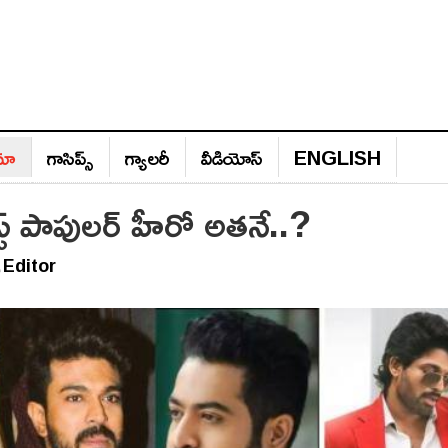
ిమా
గాసిప్స్‌
గ్యాల‌రీ
వీడియోస్‌
ENGLISH
స్ట్ పాపులర్ హీరో అత‌నే..?
Editor