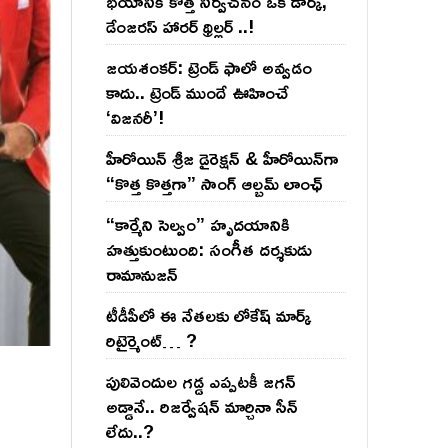
భయానికి కొత్త నిర్వచనం ఒక డార్క్,
డేంజరస్ హారర్ థ్రిల్లర్ ..!
జయశంకర్: ట్రెండ్‌ ఫాలో అవ్వడం
కాదు.. ట్రెండ్‌ ముందే ఊహించే
‘విజనరీ’!
హీరోయిన్ శ్రీజ డైరెక్ష‌న్ & హీరోయిన్‌గా
“కొత్త కొత్తగా” సాంగ్ ఆల్బమ్ లాంఛ్
“కార్మేని సెల్వం” హృదయానికి
హత్తుకుంటుంది: సంగీత దర్శకుడు
రామానుజన్
టీడీపీలో ఈ నేత‌ల‌కు లోకేష్ మార్క్
రిటైర్మెంట్‌… ?
పులివెందుల గ‌డ్డ ఎప్ప‌ట‌కీ జ‌గ‌న్
అడ్డానే.. రిజ‌ర్వేష‌న్ మార్చినా సీన్
లేదు..?