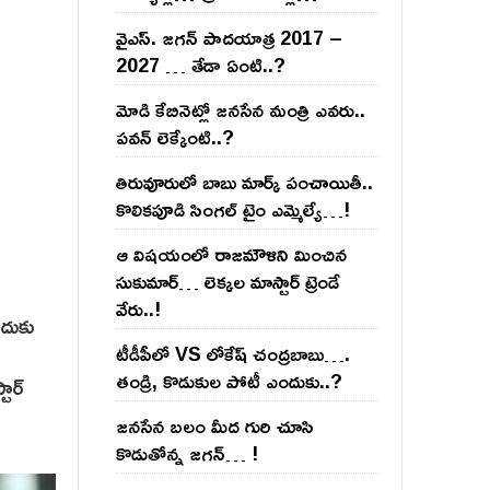
వైఎస్‌. జ‌గ‌న్ పాద‌యాత్ర 2017 –
2027 … తేడా ఏంటి..?
మోడి కేబినెట్లో జ‌నసేన మంత్రి ఎవ‌రు..
ప‌వ‌న్ లెక్కేంటి..?
తిరువూరులో బాబు మార్క్ పంచాయితీ..
కొలిక‌పూడి సింగ‌ల్ టైం ఎమ్మెల్యే…!
ఆ విష‌యంలో రాజ‌మౌళిని మించిన
సుకుమార్‌… లెక్క‌ల మాస్టార్ ట్రెండే
వేరు..!
ందుకు
టీడీపీలో VS లోకేష్ చంద్ర‌బాబు….
తండ్రి, కొడుకుల పోటీ ఎందుకు..?
టార్
జ‌న‌సేన బ‌లం మీద గురి చూసి
కొడుతోన్న జ‌గ‌న్‌… !