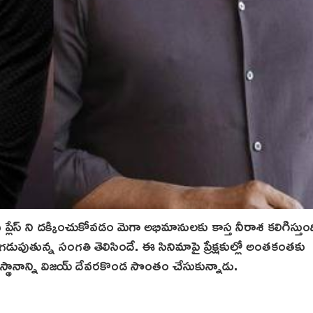
 ప్లేస్ ని దక్కించుకోవడం మెగా అభిమానులకు కాస్త నీరాశ‌ కలిగిస్తుంద
 గడుపుతున్న సంగతి తెలిసిందే. ఈ సినిమాపై ప్రేక్షకుల్లో అంతకంతకు
స్థానాన్ని విజయ్ దేవరకొండ సొంతం చేసుకున్నాడు.