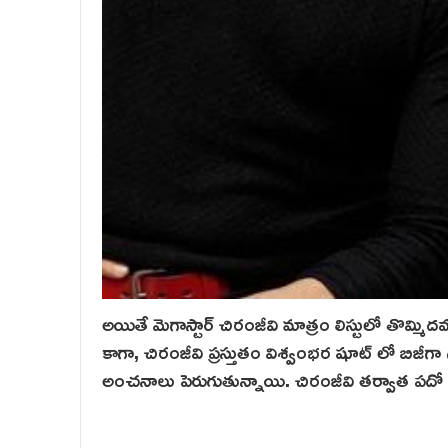
అయితే మెగాస్టార్ చిరంజీవి మాత్రం లిస్టులో తొమ్మిదవ
కాగా, చిరంజీవి ప్రస్తుతం విశ్వంభర షూట్ లో బిజీగా
అంచనాలు పెరుగుతున్నాయి. చిరంజీవి తర్వాత పదో 