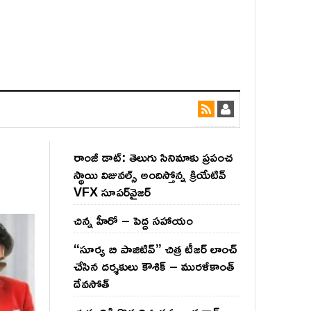
రాంజీ డాట్: తెలుగు సినిమాకు ప్రపంచ
స్థాయి విజువల్స్ అందిస్తోన్న క్రియేటివ్
VFX సూపర్‌వైజర్
చిన్న హీరో – పెద్ద సహాయం
“సూర్య బి పాజిటివ్” చిత్ర టీజర్ లాంచ్
చేసిన‌ దర్శకులు కౌశిక్ – మురళీకాంత్
దేవసోత్