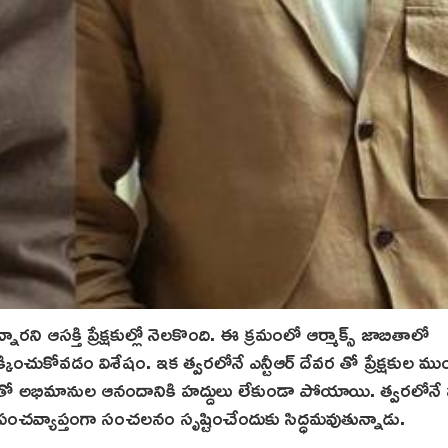
రని ఆసక్తి ప్రేక్షకుల్లో నెలకొంది. ఈ క్ర‌మంలో ఆర్మాక్స్ జాబితాలో
దక్కించుకోవడం విశేషం. ఇక త్వరలోనే ఎన్టీఆర్ దేవర తో ప్రేక్షకుల ము
డంతో అభిమానుల ఆనందానికి హద్దులు లేకుండా పోయాయి. త్వరలోనే
రపంచవ్యాప్తంగా సంచలనం సృష్టించేందుకు సిద్ధమవుతున్నాడు.