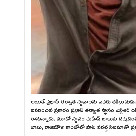
అయితే ప్రభాస్ తర్వాత స్థానాలను ఎవరు దక్కించుకున్నా
వివరించిన ప్రకారం ప్రభాస్ తర్వాత స్థానం ఎన్టీఆర్ 
రానున్నాడు. మూడో స్థానం మహేష్ బాబుకు ద‌క్క‌
బాబు, రాజమౌళి కాంబోలో పాన్ వరల్డ్ సినిమాతో ప్