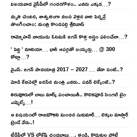
విజ‌య‌వాడ వైసీపీలో గంద‌ర‌గోళం.. ఎవ‌రు ఎక్క‌డ‌…?
మృతి చెందిన, శాశ్వతంగా వలస వెళ్లిన వారి పెన్ష‌న్లే
తొల‌గించాం: మంత్రి కొండపల్లి శ్రీనివాస్
రామ్మోహ‌న్ నాయుడు ఓట‌మికి జ‌గ‌న్ కొత్త అస్త్రం ఫ‌లించేనా…?
‘ పెద్ది ‘ మానియా… భారీ ఆప‌ర్ల‌తో బ‌య్య‌ర్లు… @ 300
కోట్లా…?
వైఎస్‌. జ‌గ‌న్ పాద‌యాత్ర 2017 – 2027 … తేడా ఏంటి..?
మోడి కేబినెట్లో జ‌నసేన మంత్రి ఎవ‌రు.. ప‌వ‌న్ లెక్కేంటి..?
తిరువూరులో బాబు మార్క్ పంచాయితీ.. కొలిక‌పూడి సింగ‌ల్ టైం
ఎమ్మెల్యే…!
ఆ విష‌యంలో రాజ‌మౌళిని మించిన సుకుమార్‌… లెక్క‌ల మాస్టార్
ట్రెండే వేరు..!
టీడీపీలో VS లోకేష్ చంద్ర‌బాబు…. తండ్రి, కొడుకుల పోటీ