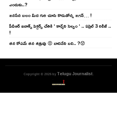
ఎందుకు..?
జ‌న‌సేన బ‌లం మీద గురి చూసి కొడుతోన్న జ‌గ‌న్‌… !
పీవీఆర్ ఐనాక్స్ పిక్చర్స్ చేతికి ‘ కార్మేని సెల్వం ‘ .. ఏప్రిల్ 3 రిలీజ్ ..
!
తన కోపమే తన శత్రువు 😡 బాలినేని బలి.. ?😟
Telugu Journalist
Copyright © 2026 by
.