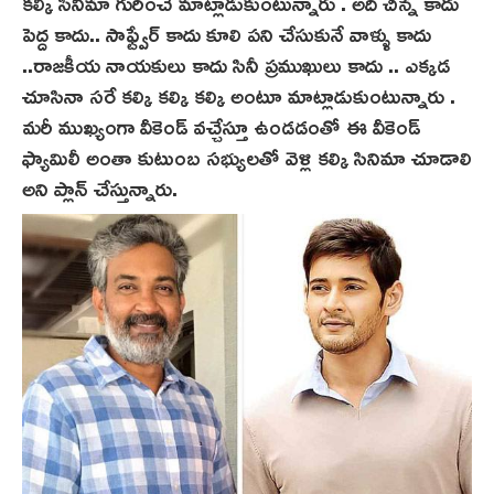
కల్కి సినిమా గురించే మాట్లాడుకుంటున్నారు . అది చిన్న కాదు
పెద్ద కాదు.. సాఫ్ట్వేర్ కాదు కూలి పని చేసుకునే వాళ్ళు కాదు
..రాజకీయ నాయకులు కాదు సినీ ప్రముఖులు కాదు .. ఎక్కడ
చూసినా సరే కల్కి కల్కి కల్కి అంటూ మాట్లాడుకుంటున్నారు .
మరీ ముఖ్యంగా వీకెండ్ వచ్చేస్తూ ఉండడంతో ఈ వీకెండ్
ఫ్యామిలీ అంతా కుటుంబ సభ్యులతో వెళ్లి కల్కి సినిమా చూడాలి
అని ప్లాన్ చేస్తున్నారు.