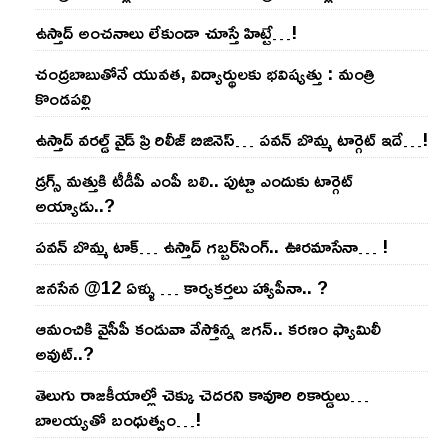
ఉస్తాద్ అంచ‌నాలు లేకుండా చూస్తే హిట్టే…!
చంద్ర‌బాబుతోనే యువ‌త‌, విద్యార్థుల‌కు భ‌విష్య‌త్తు : మంత్రి
కొండ‌ప‌ల్లి
ఉస్తాద్ వ‌ర‌ల్డ్ వైడ్ ప్రి రిలీజ్ బిజినెస్‌… ప‌వ‌న్ బొమ్మ టార్గెట్ ఇదే…!
డ్రగ్స్ మత్తుకి టీడీపీ ఎంపీ బలి.. పుట్టా ఎందుకు టార్గెట్
అయ్యాడు..?
ప‌వ‌న్ బొమ్మ టాక్‌… ఉస్తాద్ గ‌బ్బ‌ర్‌సింగ్‌.. ఊర‌మాసేనా… !
జనసేన @12 ఏళ్ళు … కార్యకర్తలు హ్యాపీనా.. ?
ఆమంచికి వైసీపీ కండువా వేస్తోన్న జ‌గ‌న్‌.. క‌ర‌ణం ఫ్యామిలీ
అవుట్‌..?
తెలుగు రాజ‌కీయాల్లో చెక్కు చెద‌ర‌ని కావూరి రికార్డులు…
బాల‌య్యతో బంధుత్వం…!