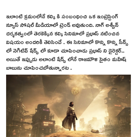
ఇలాంటి క్రమంలోనే కల్కి కి సంబంధించి ఒక ఇంట్రెస్టింగ్
న్యూస్ సోషల్ మీడియాలో ట్రెండ్ అవుతుంది. నాగ్ అశ్వీన్
దర్శకత్వంలో తెరకెక్కిన కల్కి సినిమాలో ప్రభాస్ నటించిన
విషయం అందరికీ తెలిసిందే . ఈ సినిమాలో కొన్ని కొన్ని సీన్స్
లో నెగిటివ్ షేడ్స్ లో కూడా చూపించాడు ప్రభాస్ ని డైరెక్టర్..
అయితే ఇప్పుడు అలాంటి షేడ్స్ లోనే రాజమౌళి సైతం మహేష్
బాబును చూపించబోతున్నారట .