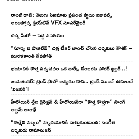
రాంజీ డాట్: తెలుగు సినిమాకు ప్రపంచ స్థాయి విజువల్స్
అందిస్తోన్న క్రియేటివ్ VFX సూపర్‌వైజర్
చిన్న హీరో – పెద్ద సహాయం
“సూర్య బి పాజిటివ్” చిత్ర టీజర్ లాంచ్ చేసిన‌ దర్శకులు కౌశిక్ –
మురళీకాంత్ దేవసోత్
భయానికి కొత్త నిర్వచనం ఒక డార్క్, డేంజరస్ హారర్ థ్రిల్లర్ ..!
జయశంకర్: ట్రెండ్‌ ఫాలో అవ్వడం కాదు.. ట్రెండ్‌ ముందే ఊహించే
‘విజనరీ’!
హీరోయిన్ శ్రీజ డైరెక్ష‌న్ & హీరోయిన్‌గా “కొత్త కొత్తగా” సాంగ్
ఆల్బమ్ లాంఛ్
“కార్మేని సెల్వం” హృదయానికి హత్తుకుంటుంది: సంగీత
దర్శకుడు రామానుజన్