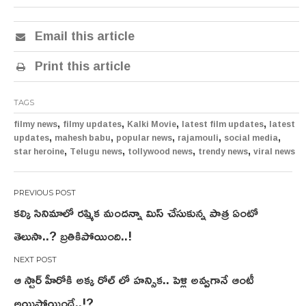
Email this article
Print this article
TAGS
,
,
,
,
filmy news
filmy updates
Kalki Movie
latest film updates
latest
,
,
,
,
,
updates
mahesh babu
popular news
rajamouli
social media
,
,
,
,
star heroine
Telugu news
tollywood news
trendy news
viral news
Post
కల్కి సినిమాలో రష్మిక మందన్నా మిస్ చేసుకున్న పాత్ర ఏంటో
navigation
తెలుసా..? బ్రతికిపోయింది..!
ఆ స్టార్ హీరోకి అక్క రోల్ లో హన్సిక.. పెళ్లి అవ్వగానే ఆంటీ
అయిపోయిందే..!?