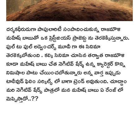
దర్శకధీరుడుగా పాపులారిటీ సంపాదించుకున్న రాజమౌళి
మహేష్ బాబుతో ఒక ప్రెస్టీజియస్ ప్రాజెక్టు ను తెరకెక్కిస్తున్నారు.
ఫుల్ టు ఫుల్ అడ్వెంచర్స్ మూవీ గా ఈ సినిమా
తెరకెక్కబోతుంది . కల్కి సినిమా చూసిన తర్వాత రాజమౌళి
కూడా మహేష్ బాబు చేత నెగిటివ్ షేడ్శ్ ఉన్న క్యారెక్టర్ కొన్ని
నిమిషాల పాటు చేయించబోతున్నారు అన్న వార్త ఇప్పుడు
టాలీవుడ్ ఫిలిం సర్కిల్స్ లో బాగా ట్రెండ్ అవుతుంది. చూద్దాం
మరి నెగిటివ్ షేడ్స్ పాత్రలో మన మహేష్ బాబు ఏ రేంజ్ లో
మెప్పిస్తాడో..??