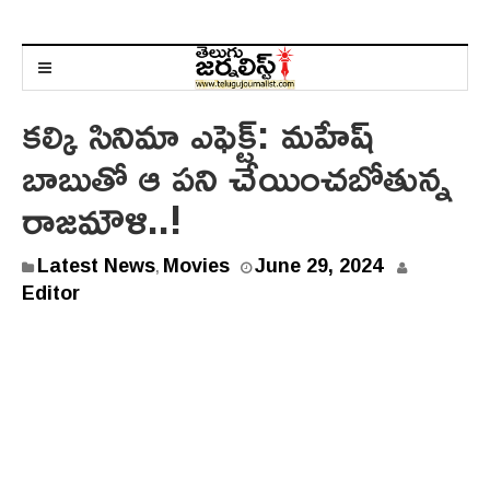
కల్కి సినిమా ఎఫెక్ట్: మహేష్
బాబుతో ఆ పని చేయించబోతున్న
రాజమౌళి..!
J
Latest News
Movies
June 29, 2024
,
u
Editor
n
e
2
9
,
2
0