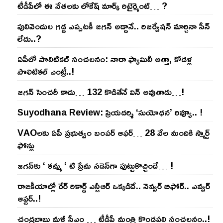
టీడీపీలో ఈ నేత‌ల‌కు లోకేష్ మార్క్ రిటైర్మెంట్‌… ?
పులివెందుల గ‌డ్డ ఎప్ప‌ట‌కీ జ‌గ‌న్ అడ్డానే.. రిజ‌ర్వేష‌న్ మార్చినా సీన్
లేదు..?
ఏపీలో పొలిటిక‌ల్ సంచ‌ల‌నం: నారా ఫ్యామిలీ అత్తా, కోడ‌ళ్ల
పొలిటికల్ ఎంట్రీ..!
జ‌గ‌న్ సెంచ‌రీ కాదు… 132 కొడితేనే విన్ అవుతాడు…!
Suyodhana Review: ప్రియదర్శి ‘సుయోధన’ రివ్యూ.. !
VAOల‌కు ఏపీ ప్ర‌భుత్వం బంప‌ర్ ఆఫ‌ర్‌… 28 వేల మందికి స్మార్ట్
ఫోన్లు
జ‌గ‌న్‌కు ‘ క‌మ్మ ‘ టి ప్రేమ స‌డెన్‌గా పుట్టుకొచ్చిందే… !
రాజ‌కీయాల్లో రేర్ రికార్డ్ ఎన్టీఆర్ ఒక్క‌డిదే.. నెవ్వ‌ర్ బిఫోర్‌.. ఎవ్వ‌ర్
ఆఫ్ట‌ర్‌..!
చంద్ర‌బాబు మ‌ళ్లీ సీఎం … టీడీపీ మంత్రి కొండ‌ప‌ల్లి సంచ‌ల‌నం..!