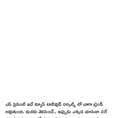
2
4
ఎస్ ప్రెసెంట్ ఇదే న్యూస్ టాలీవుడ్ సర్కిల్స్ లో బాగా ట్రెండ్
అవుతుంది. మనకు తెలిసిందే.. ఇప్పుడు ఎక్కడ చూసినా సరే