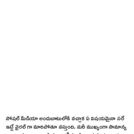
2
4
సోషల్ మీడియా అందుబాటులోకి వచ్చాక ఏ విషయమైనా సరే
ఇట్టే వైరల్ గా మారిపోతూ వస్తుంది. మరీ ముఖ్యంగా సామాన్య