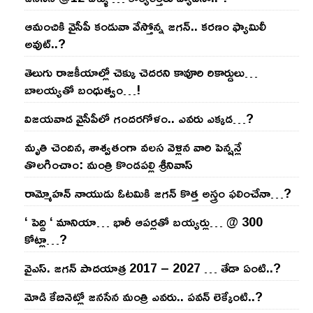
ఆమంచికి వైసీపీ కండువా వేస్తోన్న జ‌గ‌న్‌.. క‌ర‌ణం ఫ్యామిలీ
అవుట్‌..?
తెలుగు రాజ‌కీయాల్లో చెక్కు చెద‌ర‌ని కావూరి రికార్డులు…
బాల‌య్యతో బంధుత్వం…!
విజ‌య‌వాడ వైసీపీలో గంద‌ర‌గోళం.. ఎవ‌రు ఎక్క‌డ‌…?
మృతి చెందిన, శాశ్వతంగా వలస వెళ్లిన వారి పెన్ష‌న్లే
తొల‌గించాం: మంత్రి కొండపల్లి శ్రీనివాస్
రామ్మోహ‌న్ నాయుడు ఓట‌మికి జ‌గ‌న్ కొత్త అస్త్రం ఫ‌లించేనా…?
‘ పెద్ది ‘ మానియా… భారీ ఆప‌ర్ల‌తో బ‌య్య‌ర్లు… @ 300
కోట్లా…?
వైఎస్‌. జ‌గ‌న్ పాద‌యాత్ర 2017 – 2027 … తేడా ఏంటి..?
మోడి కేబినెట్లో జ‌నసేన మంత్రి ఎవ‌రు.. ప‌వ‌న్ లెక్కేంటి..?