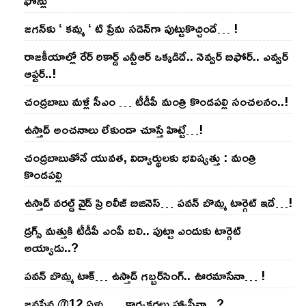
జ‌గ‌న్‌కు ‘ క‌మ్మ ‘ టి ప్రేమ స‌డెన్‌గా పుట్టుకొచ్చిందే… !
రాజ‌కీయాల్లో రేర్ రికార్డ్ ఎన్టీఆర్ ఒక్క‌డిదే.. నెవ్వ‌ర్ బిఫోర్‌.. ఎవ్వ‌ర్
ఆఫ్ట‌ర్‌..!
చంద్ర‌బాబు మ‌ళ్లీ సీఎం … టీడీపీ మంత్రి కొండ‌ప‌ల్లి సంచ‌ల‌నం..!
ఉస్తాద్ అంచ‌నాలు లేకుండా చూస్తే హిట్టే…!
చంద్ర‌బాబుతోనే యువ‌త‌, విద్యార్థుల‌కు భ‌విష్య‌త్తు : మంత్రి
కొండ‌ప‌ల్లి
ఉస్తాద్ వ‌ర‌ల్డ్ వైడ్ ప్రి రిలీజ్ బిజినెస్‌… ప‌వ‌న్ బొమ్మ టార్గెట్ ఇదే…!
డ్రగ్స్ మత్తుకి టీడీపీ ఎంపీ బలి.. పుట్టా ఎందుకు టార్గెట్
అయ్యాడు..?
ప‌వ‌న్ బొమ్మ టాక్‌… ఉస్తాద్ గ‌బ్బ‌ర్‌సింగ్‌.. ఊర‌మాసేనా… !
జనసేన @12 ఏళ్ళు … కార్యకర్తలు హ్యాపీనా.. ?