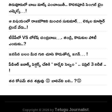
తిరువూరులో బాబు మార్క్ పంచాయితీ.. కొలిక‌పూడి సింగ‌ల్ టైం
ఎమ్మెల్యే…!
ఆ విష‌యంలో రాజ‌మౌళిని మించిన సుకుమార్‌… లెక్క‌ల మాస్టార్
ట్రెండే వేరు..!
టీడీపీలో VS లోకేష్ చంద్ర‌బాబు…. తండ్రి, కొడుకుల పోటీ
ఎందుకు..?
జ‌న‌సేన బ‌లం మీద గురి చూసి కొడుతోన్న జ‌గ‌న్‌… !
పీవీఆర్ ఐనాక్స్ పిక్చర్స్ చేతికి ‘ కార్మేని సెల్వం ‘ .. ఏప్రిల్ 3 రిలీజ్ ..
!
తన కోపమే తన శత్రువు 😡 బాలినేని బలి.. ?😟
Telugu Journalist
Copyright © 2026 by
.