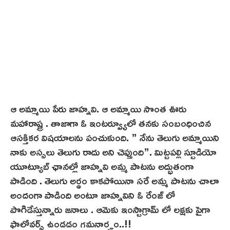
ఆ అమ్మాయి పేరు జాహ్నవి. ఆ అమ్మాయి సొంత ఊరు
మహారాష్ట్ర . తాజాగా ఓ ఇంటర్వ్యూలో తనకు సంబంధించిన
ఆసక్తికర విషయాలను పంచుకుంది. ” నేను తెలుగు అమ్మాయిని
నాకు అస్సలు తెలుగు రాదు అని చెప్తుంది”. మిట్టపల్లి స్టూడియో
యూట్యూబ్ ఛానల్లో జాహ్నవి అమ్మ పాటను అద్భుతంగా
పాడింది . తెలుగు అర్థం కాకపోయినా సరే అమ్మ పాటను చాలా
అందంగా పాడింది అంటూ జాహ్నవిని ఓ రేంజ్ లో
పొగిడేస్తున్నారు జనాలు . ఆమెకు ఇంస్టాగ్రామ్ లో లక్షకు పైగా
ఫాలోవర్స్ ఉండడం గమనార్హం..!!