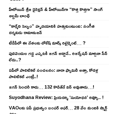
హీరోయిన్ శ్రీజ డైరెక్ష‌న్ & హీరోయిన్‌గా “కొత్త కొత్తగా” సాంగ్
ఆల్బమ్ లాంఛ్
“కార్మేని సెల్వం” హృదయానికి హత్తుకుంటుంది: సంగీత
దర్శకుడు రామానుజన్
టీడీపీలో ఈ నేత‌ల‌కు లోకేష్ మార్క్ రిటైర్మెంట్‌… ?
పులివెందుల గ‌డ్డ ఎప్ప‌ట‌కీ జ‌గ‌న్ అడ్డానే.. రిజ‌ర్వేష‌న్ మార్చినా సీన్
లేదు..?
ఏపీలో పొలిటిక‌ల్ సంచ‌ల‌నం: నారా ఫ్యామిలీ అత్తా, కోడ‌ళ్ల
పొలిటికల్ ఎంట్రీ..!
జ‌గ‌న్ సెంచ‌రీ కాదు… 132 కొడితేనే విన్ అవుతాడు…!
Suyodhana Review: ప్రియదర్శి ‘సుయోధన’ రివ్యూ.. !
VAOల‌కు ఏపీ ప్ర‌భుత్వం బంప‌ర్ ఆఫ‌ర్‌… 28 వేల మందికి స్మార్ట్
ఫోన్లు