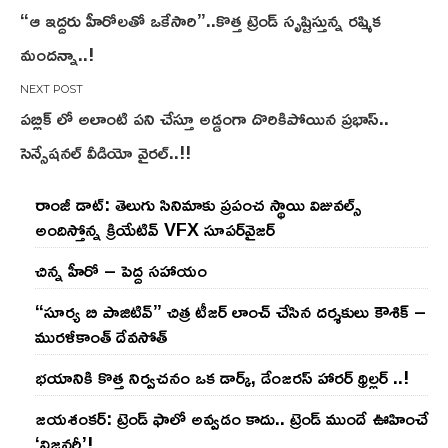
“ఆ ఇద్దరు హీరోలతో ఒకేసారి”..కొత్త ట్రెండ్ సృష్టిస్తున్న రష్మిక
navigation
మందన్నా..!
పబ్లిక్ లో అలాంటి పని చేస్తూ అడ్డంగా దొరికిపోయిన ప్రభాస్..
సెన్సేషనల్ వీడియో వైరల్..!!
రాంజీ డాట్: తెలుగు సినిమాకు ప్రపంచ స్థాయి విజువల్స్
అందిస్తోన్న క్రియేటివ్ VFX సూపర్‌వైజర్
చిన్న హీరో – పెద్ద సహాయం
“సూర్య బి పాజిటివ్” చిత్ర టీజర్ లాంచ్ చేసిన‌ దర్శకులు కౌశిక్ –
మురళీకాంత్ దేవసోత్
భయానికి కొత్త నిర్వచనం ఒక డార్క్, డేంజరస్ హారర్ థ్రిల్లర్ ..!
జయశంకర్: ట్రెండ్‌ ఫాలో అవ్వడం కాదు.. ట్రెండ్‌ ముందే ఊహించే
‘విజనరీ’!