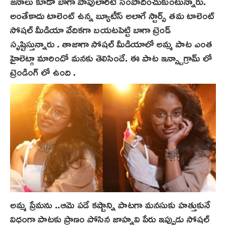
జనాలు కూడా బాగా పాపులారిటీ సంపాదించుకుంటున్నారు.
అంతేకాదు టాలెంట్ ఉన్న బ్యూటీస్ అలాగే స్టార్స్ తమ టాలెంట్
సోషల్ మీడియా వేదికగా బయటపెట్టి బాగా ట్రెండ్
సృష్టిస్తున్నారు . తాజాగా సోషల్ మీడియాలో అమ్మ పాట ఎంత
హైలెట్గా మారిందో మనకు తెలిసిందే. ఈ పాట ఇన్స్టాగ్రామ్ లో
ట్రెండింగ్ లో ఉంది .
అమ్మ ప్రేమను ..ఆమె పడే కష్టాన్ని పాటగా మనసుకు హత్తుకునే
విధంగా పాటకు ప్రాణం పోసిన జాహ్నవి పేరు ఇప్పుడు సోషల్