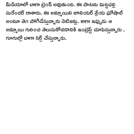
మీడియాలో బాగా ట్రెండ్ అవుతుంది. ఈ పాటను మిట్టపల్లి
సురేందర్ రాశారు. ఈ అమ్మాయిని జూనియర్ శ్రేయ ఘోషాల్
అంటూ తెగ పోగిడేస్తున్నారు నెటిజన్లు. కాగా ఇప్పుడు ఆ
అమ్మాయి గురించి తెలుసుకోవడానికి ఇంట్రెస్ట్ చూపిస్తున్నారు .
గూగుల్లో బాగా సెర్చ్ చేస్తున్నారు.