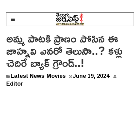
అమ్మ పాటకి ప్రాణం పోసిన ఈ
జాహ్నవి ఎవరో తెలుసా..? కళ్లు
చెదిరే బ్యాక్ గ్రౌండ్..!
J
Latest News
Movies
June 19, 2024
,
u
Editor
n
e
1
9
,
2
0