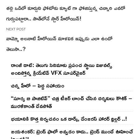
Post
త‌ల్లి ఒడిలో కూర్చుని ఫోటోకు క్యూట్ గా ఫోజిస్తున్న చిన్నారి ఎవ‌రో
navigation
గుర్తుప‌ట్టారా.. సౌత్‌లోనే స్టార్ హీరోయిన్‌!
వామ్మో అలనాటి హీరోయిన్ మాళవిక ఇప్పుడు ఎలా ఉందో
తెలుసా..?
రాంజీ డాట్: తెలుగు సినిమాకు ప్రపంచ స్థాయి విజువల్స్
అందిస్తోన్న క్రియేటివ్ VFX సూపర్‌వైజర్
చిన్న హీరో – పెద్ద సహాయం
“సూర్య బి పాజిటివ్” చిత్ర టీజర్ లాంచ్ చేసిన‌ దర్శకులు కౌశిక్ –
మురళీకాంత్ దేవసోత్
భయానికి కొత్త నిర్వచనం ఒక డార్క్, డేంజరస్ హారర్ థ్రిల్లర్ ..!
జయశంకర్: ట్రెండ్‌ ఫాలో అవ్వడం కాదు.. ట్రెండ్‌ ముందే ఊహించే