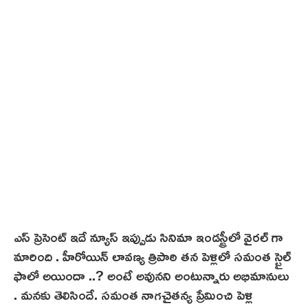
,
2
0
2
3
ఎస్ ప్రెసెంట్ ఇదే న్యూస్ ఇప్పుడు సినిమా ఇండస్ట్రీలో వైరల్ గా
మారింది . హీరోయిన్ లావణ్య త్రిపాఠి తన పెళ్లిలో సమంత స్టైల్
ఫాలో అయిందా ..? అంటే అవునని అంటున్నారు అభిమానులు
. మనకు తెలిసిందే. సమంత నాగచైతన్య ప్రేమించి పెళ్లి