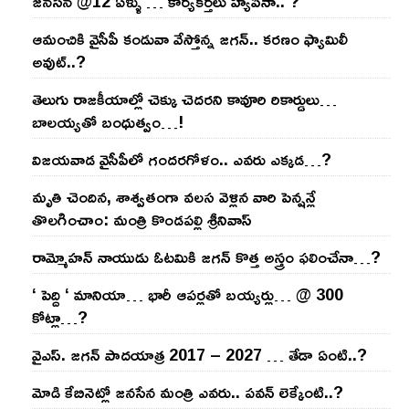
జనసేన @12 ఏళ్ళు … కార్యకర్తలు హ్యాపీనా.. ?
ఆమంచికి వైసీపీ కండువా వేస్తోన్న జ‌గ‌న్‌.. క‌ర‌ణం ఫ్యామిలీ
అవుట్‌..?
తెలుగు రాజ‌కీయాల్లో చెక్కు చెద‌ర‌ని కావూరి రికార్డులు…
బాల‌య్యతో బంధుత్వం…!
విజ‌య‌వాడ వైసీపీలో గంద‌ర‌గోళం.. ఎవ‌రు ఎక్క‌డ‌…?
మృతి చెందిన, శాశ్వతంగా వలస వెళ్లిన వారి పెన్ష‌న్లే
తొల‌గించాం: మంత్రి కొండపల్లి శ్రీనివాస్
రామ్మోహ‌న్ నాయుడు ఓట‌మికి జ‌గ‌న్ కొత్త అస్త్రం ఫ‌లించేనా…?
‘ పెద్ది ‘ మానియా… భారీ ఆప‌ర్ల‌తో బ‌య్య‌ర్లు… @ 300
కోట్లా…?
వైఎస్‌. జ‌గ‌న్ పాద‌యాత్ర 2017 – 2027 … తేడా ఏంటి..?
మోడి కేబినెట్లో జ‌నసేన మంత్రి ఎవ‌రు.. ప‌వ‌న్ లెక్కేంటి..?