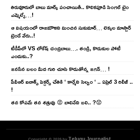
తిరువూరులో బాబు మార్క్ పంచాయితీ.. కొలిక‌పూడి సింగ‌ల్ టైం
ఎమ్మెల్యే…!
ఆ విష‌యంలో రాజ‌మౌళిని మించిన సుకుమార్‌… లెక్క‌ల మాస్టార్
ట్రెండే వేరు..!
టీడీపీలో VS లోకేష్ చంద్ర‌బాబు…. తండ్రి, కొడుకుల పోటీ
ఎందుకు..?
జ‌న‌సేన బ‌లం మీద గురి చూసి కొడుతోన్న జ‌గ‌న్‌… !
పీవీఆర్ ఐనాక్స్ పిక్చర్స్ చేతికి ‘ కార్మేని సెల్వం ‘ .. ఏప్రిల్ 3 రిలీజ్ ..
!
తన కోపమే తన శత్రువు 😡 బాలినేని బలి.. ?😟
Telugu Journalist
Copyright © 2026 by
.