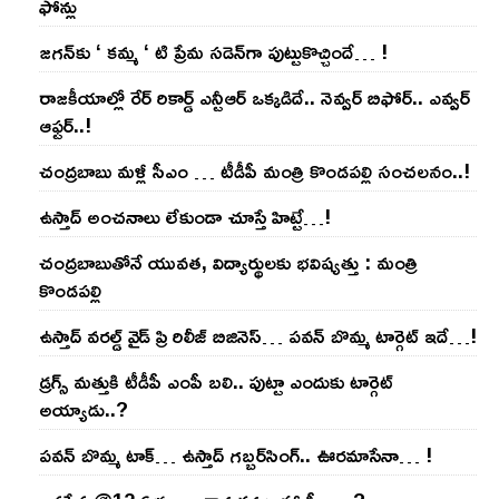
ఫోన్లు
జ‌గ‌న్‌కు ‘ క‌మ్మ ‘ టి ప్రేమ స‌డెన్‌గా పుట్టుకొచ్చిందే… !
రాజ‌కీయాల్లో రేర్ రికార్డ్ ఎన్టీఆర్ ఒక్క‌డిదే.. నెవ్వ‌ర్ బిఫోర్‌.. ఎవ్వ‌ర్
ఆఫ్ట‌ర్‌..!
చంద్ర‌బాబు మ‌ళ్లీ సీఎం … టీడీపీ మంత్రి కొండ‌ప‌ల్లి సంచ‌ల‌నం..!
ఉస్తాద్ అంచ‌నాలు లేకుండా చూస్తే హిట్టే…!
చంద్ర‌బాబుతోనే యువ‌త‌, విద్యార్థుల‌కు భ‌విష్య‌త్తు : మంత్రి
కొండ‌ప‌ల్లి
ఉస్తాద్ వ‌ర‌ల్డ్ వైడ్ ప్రి రిలీజ్ బిజినెస్‌… ప‌వ‌న్ బొమ్మ టార్గెట్ ఇదే…!
డ్రగ్స్ మత్తుకి టీడీపీ ఎంపీ బలి.. పుట్టా ఎందుకు టార్గెట్
అయ్యాడు..?
ప‌వ‌న్ బొమ్మ టాక్‌… ఉస్తాద్ గ‌బ్బ‌ర్‌సింగ్‌.. ఊర‌మాసేనా… !