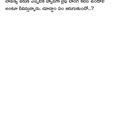
లావణ్య వరుణ్ ఎప్పటికీ హ్యాపీగా లైఫ్ లాంగ్ కలిసి ఉండాలి
అంటూ దీవిస్తున్నారు. చూద్దాం ఏం జరుగుతుందో..?