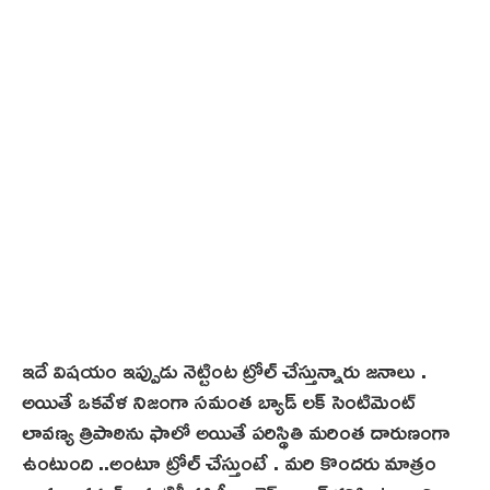
ఇదే విషయం ఇప్పుడు నెట్టింట ట్రోల్ చేస్తున్నారు జనాలు .
అయితే ఒకవేళ నిజంగా సమంత బ్యాడ్ లక్ సెంటిమెంట్
లావణ్య త్రిపాఠిను ఫాలో అయితే పరిస్థితి మరింత దారుణంగా
ఉంటుంది ..అంటూ ట్రోల్ చేస్తుంటే . మరి కొందరు మాత్రం