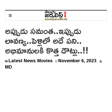
అప్పుడు సమంత..ఇప్పుడు
లావణ్య..పెళ్లిలో అదే పని..
అభిమానులకి కొత్త డౌట్లు..!!
N
Latest News
Movies
November 6, 2023
,
o
MD
v
e
m
b
e
r
6