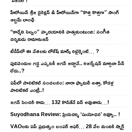
‘విజనరీ’!
హీరోయిన్ శ్రీజ డైరెక్ష‌న్ & హీరోయిన్‌గా “కొత్త కొత్తగా” సాంగ్
ఆల్బమ్ లాంఛ్
“కార్మేని సెల్వం” హృదయానికి హత్తుకుంటుంది: సంగీత
దర్శకుడు రామానుజన్
టీడీపీలో ఈ నేత‌ల‌కు లోకేష్ మార్క్ రిటైర్మెంట్‌… ?
పులివెందుల గ‌డ్డ ఎప్ప‌ట‌కీ జ‌గ‌న్ అడ్డానే.. రిజ‌ర్వేష‌న్ మార్చినా సీన్
లేదు..?
ఏపీలో పొలిటిక‌ల్ సంచ‌ల‌నం: నారా ఫ్యామిలీ అత్తా, కోడ‌ళ్ల
పొలిటికల్ ఎంట్రీ..!
జ‌గ‌న్ సెంచ‌రీ కాదు… 132 కొడితేనే విన్ అవుతాడు…!
Suyodhana Review: ప్రియదర్శి ‘సుయోధన’ రివ్యూ.. !
VAOల‌కు ఏపీ ప్ర‌భుత్వం బంప‌ర్ ఆఫ‌ర్‌… 28 వేల మందికి స్మార్ట్