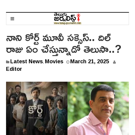
నాని కోర్ట్ మూవీ సక్సెస్.. దిల్
రాజు ఏం చేస్తున్నాడో తెలుసా..?
Latest News
Movies
March 21, 2025
,
Editor