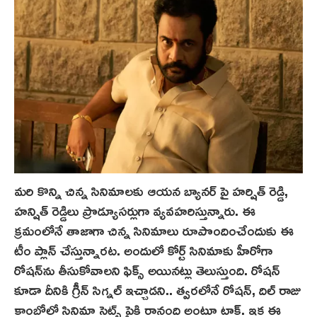
మరి కొన్ని చిన్న సినిమాలకు ఆయన బ్యానర్ పై హర్షిత్ రెడ్డి,
హన్షిత్‌ రెడ్డిలు ప్రొడ్యూసర్లుగా వ్యవహరిస్తున్నారు. ఈ
క్రమంలోనే తాజాగా చిన్న సినిమాలు రూపొందించేందుకు ఈ
టీం ప్లాన్ చేస్తున్నారట. అందులో కోర్ట్‌ సినిమాకు హీరోగా
రోషన్‌ను తీసుకోవాలని ఫిక్స్ అయినట్లు తెలుస్తుంది. రోషన్
కూడా దీనికి గ్రీన్ సిగ్నల్ ఇచ్చాడని.. త్వరలోనే రోషన్, దిల్ రాజు
కాంబోలో సినిమా సెట్స్‌ పైకి రానంది అంటూ టాక్. ఇక ఈ