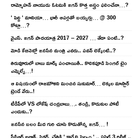
రామ్మోహ‌న్ నాయుడు ఓట‌మికి జ‌గ‌న్ కొత్త అస్త్రం ఫ‌లించేనా…?
‘ పెద్ది ‘ మానియా… భారీ ఆప‌ర్ల‌తో బ‌య్య‌ర్లు… @ 300
కోట్లా…?
వైఎస్‌. జ‌గ‌న్ పాద‌యాత్ర 2017 – 2027 … తేడా ఏంటి..?
మోడి కేబినెట్లో జ‌నసేన మంత్రి ఎవ‌రు.. ప‌వ‌న్ లెక్కేంటి..?
తిరువూరులో బాబు మార్క్ పంచాయితీ.. కొలిక‌పూడి సింగ‌ల్ టైం
ఎమ్మెల్యే…!
ఆ విష‌యంలో రాజ‌మౌళిని మించిన సుకుమార్‌… లెక్క‌ల మాస్టార్
ట్రెండే వేరు..!
టీడీపీలో VS లోకేష్ చంద్ర‌బాబు…. తండ్రి, కొడుకుల పోటీ
ఎందుకు..?
జ‌న‌సేన బ‌లం మీద గురి చూసి కొడుతోన్న జ‌గ‌న్‌… !
పీవీఆర్ ఐనాక్స్ పిక్చర్స్ చేతికి ‘ కార్మేని సెల్వం ‘ .. ఏప్రిల్ 3 రిలీజ్ ..