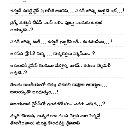
ఉస్తాద్ వ‌ర‌ల్డ్ వైడ్ ప్రి రిలీజ్ బిజినెస్‌… ప‌వ‌న్ బొమ్మ టార్గెట్ ఇదే…!
డ్రగ్స్ మత్తుకి టీడీపీ ఎంపీ బలి.. పుట్టా ఎందుకు టార్గెట్
అయ్యాడు..?
ప‌వ‌న్ బొమ్మ టాక్‌… ఉస్తాద్ గ‌బ్బ‌ర్‌సింగ్‌.. ఊర‌మాసేనా… !
జనసేన @12 ఏళ్ళు … కార్యకర్తలు హ్యాపీనా.. ?
ఆమంచికి వైసీపీ కండువా వేస్తోన్న జ‌గ‌న్‌.. క‌ర‌ణం ఫ్యామిలీ
అవుట్‌..?
తెలుగు రాజ‌కీయాల్లో చెక్కు చెద‌ర‌ని కావూరి రికార్డులు…
బాల‌య్యతో బంధుత్వం…!
విజ‌య‌వాడ వైసీపీలో గంద‌ర‌గోళం.. ఎవ‌రు ఎక్క‌డ‌…?
మృతి చెందిన, శాశ్వతంగా వలస వెళ్లిన వారి పెన్ష‌న్లే
తొల‌గించాం: మంత్రి కొండపల్లి శ్రీనివాస్