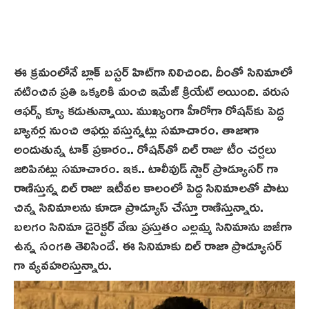
ఈ క్రమంలోనే బ్లాక్ బస్టర్ హిట్‌గా నిలిచింది. దీంతో సినిమాలో
నటించిన ప్రతి ఒక్కరికి మంచి ఇమేజ్ క్రియేట్ అయింది. వరుస
ఆఫర్స్ క్యూ కడుతున్నాయి. ముఖ్యంగా హీరోగా రోషన్‌కు పెద్ద
బ్యానర్ల నుంచి ఆఫర్లు వస్తున్నట్లు సమాచారం. తాజాగా
అందుతున్న టాక్ ప్రకారం.. రోషన్‌తో దిల్ రాజు టీం చర్చలు
జరిపినట్లు సమాచారం. ఇక.. టాలీవుడ్ స్టార్ ప్రొడ్యూసర్ గా
రాణిస్తున్న దిల్ రాజు ఇటీవల కాలంలో పెద్ద సినిమాలతో పాటు
చిన్న సినిమాలను కూడా ప్రొడ్యూస్ చేస్తూ రాణిస్తున్నారు.
బలగం సినిమా డైరెక్టర్ వేణు ప్రస్తుతం ఎల్లమ్మ సినిమాను బిజీగా
ఉన్న సంగతి తెలిసిందే. ఈ సినిమాకు దిల్ రాజా ప్రొడ్యూసర్
గా వ్యవహరిస్తున్నారు.