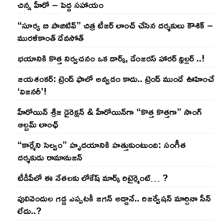
చిన్న హీరో – పెద్ద సహాయం
“సూర్య బి పాజిటివ్” చిత్ర టీజర్ లాంచ్ చేసిన‌ దర్శకులు కౌశిక్ –
మురళీకాంత్ దేవసోత్
భయానికి కొత్త నిర్వచనం ఒక డార్క్, డేంజరస్ హారర్ థ్రిల్లర్ ..!
జయశంకర్: ట్రెండ్‌ ఫాలో అవ్వడం కాదు.. ట్రెండ్‌ ముందే ఊహించే
‘విజనరీ’!
హీరోయిన్ శ్రీజ డైరెక్ష‌న్ & హీరోయిన్‌గా “కొత్త కొత్తగా” సాంగ్
ఆల్బమ్ లాంఛ్
“కార్మేని సెల్వం” హృదయానికి హత్తుకుంటుంది: సంగీత
దర్శకుడు రామానుజన్
టీడీపీలో ఈ నేత‌ల‌కు లోకేష్ మార్క్ రిటైర్మెంట్‌… ?
పులివెందుల గ‌డ్డ ఎప్ప‌ట‌కీ జ‌గ‌న్ అడ్డానే.. రిజ‌ర్వేష‌న్ మార్చినా సీన్
లేదు..?