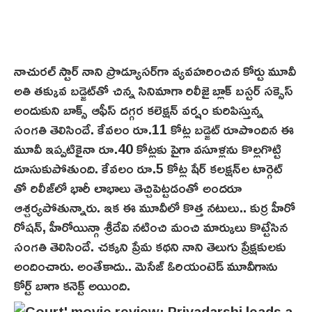
నాచురల్ స్టార్ నాని ప్రొడ్యూసర్‌గా వ్యవహరించిన కోర్టు మూవీ
అతి తక్కువ బడ్జెట్‌తో చిన్న సినిమాగా రిలీజై బ్లాక్ బస్టర్ సక్సెస్
అందుకుని బాక్స్ ఆఫీస్ దగ్గర కలెక్షన్ వర్షం కురిపిస్తున్న
సంగతి తెలిసిందే. కేవలం రూ.11 కోట్ల బడ్జెట్ రూపొందిన ఈ
మూవీ ఇప్పటికైనా రూ.40 కోట్లకు పైగా వసూళ్లను కొల్లగొట్టి
దూసుకుపోతుంది. కేవలం రూ.5 కోట్ల షేర్ కలక్షన్‌ల టార్గెట్
తో రిలీజ్‌లో భారీ లాభాలు తెచ్చిపెట్టడంతో అందరూ
ఆశ్చర్యపోతున్నారు. ఇక ఈ మూవీలో కొత్త న‌టులు.. కుర్ర హీరో
రోషన్, హీరోయిన్గా శ్రీదేవి నటించి మంచి మార్కులు కొట్టేసిన
సంగతి తెలిసిందే. చక్కని ప్రేమ కథని నాని తెలుగు ప్రేక్షకులకు
అందించారు. అంతేకాదు.. మెసేజ్ ఓరియంటెడ్ మూవీగాను
కోర్ట్‌ బాగా కనెక్ట్ అయింది.