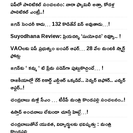
ఏపీలో పొలిటిక‌ల్ సంచ‌ల‌నం: నారా ఫ్యామిలీ అత్తా, కోడ‌ళ్ల
పొలిటికల్ ఎంట్రీ..!
జ‌గ‌న్ సెంచ‌రీ కాదు… 132 కొడితేనే విన్ అవుతాడు…!
Suyodhana Review: ప్రియదర్శి ‘సుయోధన’ రివ్యూ.. !
VAOల‌కు ఏపీ ప్ర‌భుత్వం బంప‌ర్ ఆఫ‌ర్‌… 28 వేల మందికి స్మార్ట్
ఫోన్లు
జ‌గ‌న్‌కు ‘ క‌మ్మ ‘ టి ప్రేమ స‌డెన్‌గా పుట్టుకొచ్చిందే… !
రాజ‌కీయాల్లో రేర్ రికార్డ్ ఎన్టీఆర్ ఒక్క‌డిదే.. నెవ్వ‌ర్ బిఫోర్‌.. ఎవ్వ‌ర్
ఆఫ్ట‌ర్‌..!
చంద్ర‌బాబు మ‌ళ్లీ సీఎం … టీడీపీ మంత్రి కొండ‌ప‌ల్లి సంచ‌ల‌నం..!
ఉస్తాద్ అంచ‌నాలు లేకుండా చూస్తే హిట్టే…!
చంద్ర‌బాబుతోనే యువ‌త‌, విద్యార్థుల‌కు భ‌విష్య‌త్తు : మంత్రి
కొండ‌ప‌ల్లి