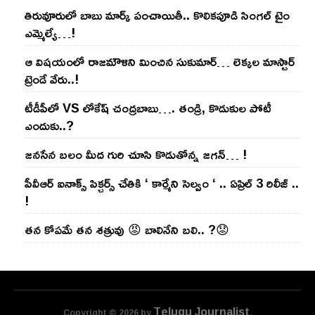
తిరువూరులో బాబు మార్క్ పంచాయితీ.. కొలిక‌పూడి సింగ‌ల్ టైం
ఎమ్మెల్యే…!
ఆ విష‌యంలో రాజ‌మౌళిని మించిన సుకుమార్‌… లెక్క‌ల మాస్టార్
ట్రెండే వేరు..!
టీడీపీలో VS లోకేష్ చంద్ర‌బాబు…. తండ్రి, కొడుకుల పోటీ
ఎందుకు..?
జ‌న‌సేన బ‌లం మీద గురి చూసి కొడుతోన్న జ‌గ‌న్‌… !
పీవీఆర్ ఐనాక్స్ పిక్చర్స్ చేతికి ‘ కార్మేని సెల్వం ‘ .. ఏప్రిల్ 3 రిలీజ్ ..
!
తన కోపమే తన శత్రువు 😡 బాలినేని బలి.. ?😟
Telugu Journalist
Copyright © 2026 by
.