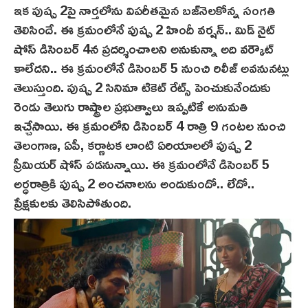
ఇక పుష్ప 2పై నార్తలోను విపరీతమైన బ‌జ్‌నెల‌కోన్న‌ సంగతి
తెలిసిందే. ఈ క్రమంలోనే పుష్ప 2 హిందీ వర్షన్.. మిడ్ నైట్
షోస్ డిసెంబర్ 4న ప్రదర్శించాలని అనుకున్నా అది వర్కౌట్
కాలేదని.. ఈ క్రమంలోనే డిసెంబర్ 5 నుంచి రిలీజ్ అవ‌నునట్లు
తెలుస్తుంది. పుష్ప 2 సినిమా టికెట్ రేట్స్ పెంచుకునేందుకు
రెండు తెలుగు రాష్ట్రాల ప్రభుత్వాలు ఇప్పటికే అనుమతి
ఇచ్చేసాయి. ఈ క్రమంలోని డిసెంబర్ 4 రాత్రి 9 గంటల నుంచి
తెలంగాణ, ఏపీ, కర్ణాటక లాంటి ఏరియాలలో పుష్ప 2
ప్రీమియర్ షోస్ పడనున్నాయి. ఈ క్రమంలోనే డిసెంబర్ 5
అర్ధరాత్రికి పుష్ప 2 అంచనాలను అందుకుందో.. లేదో..
ప్రేక్షకులకు తెలిసిపోతుంది.