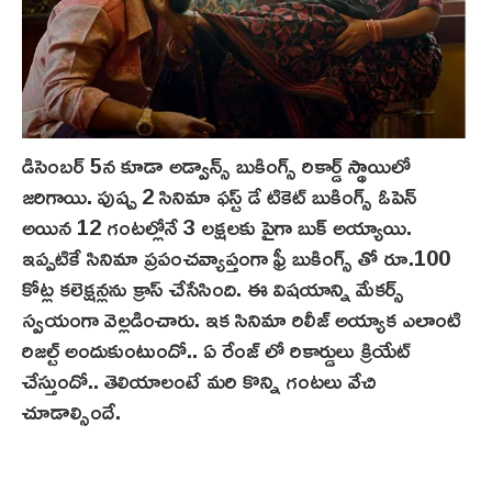
డిసెంబర్ 5న కూడా అడ్వాన్స్ బుకింగ్స్ రికార్డ్ స్థాయిలో
జరిగాయి. పుష్ప 2 సినిమా ఫస్ట్ డే టికెట్ బుకింగ్స్ ఓపెన్
అయిన 12 గంటల్లోనే 3 లక్షలకు పైగా బుక్ అయ్యాయి.
ఇప్పటికే సినిమా ప్రపంచవ్యాప్తంగా ఫ్రీ బుకింగ్స్ తో రూ.100
కోట్ల కలెక్షన్లను క్రాస్ చేసేసింది. ఈ విషయాన్ని మేకర్స్
స్వయంగా వెల్లడించారు. ఇక సినిమా రిలీజ్ అయ్యాక ఎలాంటి
రిజల్ట్ అందుకుంటుందో.. ఏ రేంజ్ లో రికార్డులు క్రియేట్
చేస్తుందో.. తెలియాలంటే మరి కొన్ని గంటలు వేచి
చూడాల్సిందే.