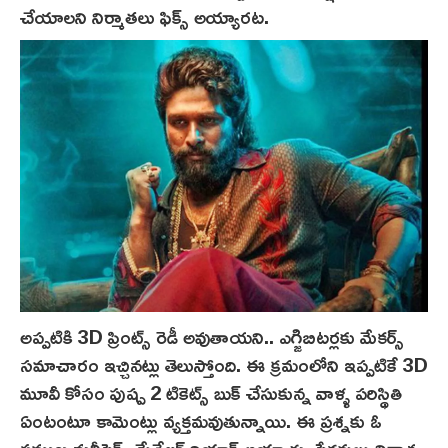
చేయాలని నిర్మాతలు ఫిక్స్ అయ్యారట.
అప్పటికి 3D ప్రింట్స్‌ రెడీ అవుతాయని.. ఎగ్జిబిటర్లకు మేకర్స్
సమాచారం ఇచ్చినట్లు తెలుస్తోంది. ఈ క్రమంలోని ఇప్పటికే 3D
మూవీ కోసం పుష్ప 2 టికెట్స్ బుక్ చేసుకున్న వాళ్ళ పరిస్థితి
ఏంటంటూ కామెంట్లు వ్యక్తమవుతున్నాయి. ఈ ప్రశ్నకు ఓ
ప్రముఖ మల్టీప్లెక్స్ మేనేజర్ రియాక్ట్ అయ్యారు. ప్రేక్షకులు నిరాశ