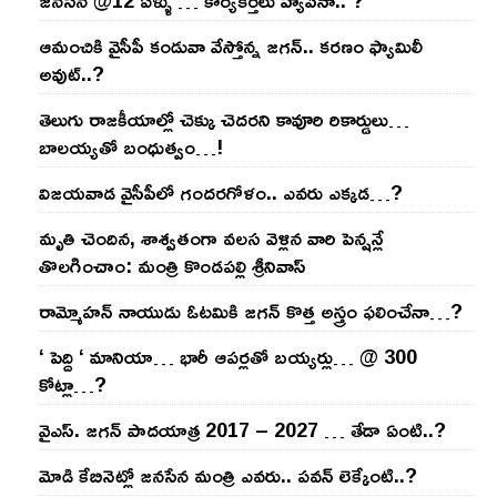
జనసేన @12 ఏళ్ళు … కార్యకర్తలు హ్యాపీనా.. ?
ఆమంచికి వైసీపీ కండువా వేస్తోన్న జ‌గ‌న్‌.. క‌ర‌ణం ఫ్యామిలీ
అవుట్‌..?
తెలుగు రాజ‌కీయాల్లో చెక్కు చెద‌ర‌ని కావూరి రికార్డులు…
బాల‌య్యతో బంధుత్వం…!
విజ‌య‌వాడ వైసీపీలో గంద‌ర‌గోళం.. ఎవ‌రు ఎక్క‌డ‌…?
మృతి చెందిన, శాశ్వతంగా వలస వెళ్లిన వారి పెన్ష‌న్లే
తొల‌గించాం: మంత్రి కొండపల్లి శ్రీనివాస్
రామ్మోహ‌న్ నాయుడు ఓట‌మికి జ‌గ‌న్ కొత్త అస్త్రం ఫ‌లించేనా…?
‘ పెద్ది ‘ మానియా… భారీ ఆప‌ర్ల‌తో బ‌య్య‌ర్లు… @ 300
కోట్లా…?
వైఎస్‌. జ‌గ‌న్ పాద‌యాత్ర 2017 – 2027 … తేడా ఏంటి..?
మోడి కేబినెట్లో జ‌నసేన మంత్రి ఎవ‌రు.. ప‌వ‌న్ లెక్కేంటి..?