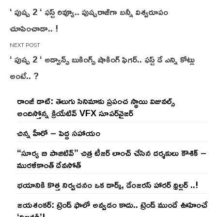
Post
‘ పుష్ప 2 ‘ ఫస్ట్ రివ్యూ.. పుష్పరాజ్‌గా బ‌న్నీ విశ్వరూపం
navigation
చూపించాడా.. !
‘ పుష్ప 2 ‘ అడ్వాన్స్ బుకింగ్స్ షాకింగ్ ఫిగర్.. ఫస్ట్ డే ఎన్ని కోట్లు
అంటే.. ?
రాంజీ డాట్: తెలుగు సినిమాకు ప్రపంచ స్థాయి విజువల్స్
అందిస్తోన్న క్రియేటివ్ VFX సూపర్‌వైజర్
చిన్న హీరో – పెద్ద సహాయం
“సూర్య బి పాజిటివ్” చిత్ర టీజర్ లాంచ్ చేసిన‌ దర్శకులు కౌశిక్ –
మురళీకాంత్ దేవసోత్
భయానికి కొత్త నిర్వచనం ఒక డార్క్, డేంజరస్ హారర్ థ్రిల్లర్ ..!
జయశంకర్: ట్రెండ్‌ ఫాలో అవ్వడం కాదు.. ట్రెండ్‌ ముందే ఊహించే
‘విజనరీ’!