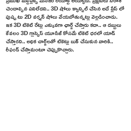
చెందాల్సిన పనిలేదని.. 3D షోలు క్యాన్సిల్ చేసిన అదే ప్లేస్ లో
పుష్ప టు 2D వర్షన్ షోలు వేయబోతున్నట్లు వెల్లడించాడు.
ఇక 3D టికెట్ రేట్లు ఎక్కువగా ఛార్జ్ చేస్తారు కదా.. ఆ డబ్బులు
కేవలం 3D గ్లాస్సెస్ యూసేజ్ కోసమే టికెట్ ధరలో యాడ్
చేస్తారని.. అధిక చార్జ్‌లతో టికెట్లు బుక్ చేసుకున వారికి..
రీఫండ్ చేస్తామంటూ చెప్పుకొచ్చారు.