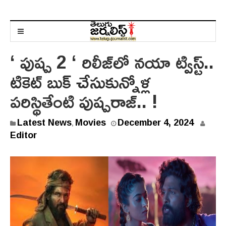
‘ పుష్ప 2 ‘ రిలీజ్‌లో న‌యా ట్విస్ట్..
టికెట్ బుక్ చేసుకున్నోళ్ల
పరిస్థితేంటి పుష్పరాజ్.. !
Latest News
Movies
December 4, 2024
,
Editor