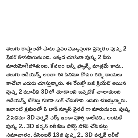
తెలుగు రాష్ట్రాలతో పాటు ప్రపంచవ్యాప్తంగా ప్రస్తుతం పుష్ప 2
ఫేవర్ కొనసాగుతుంది. ఎక్కడ చూసినా పుష్ప 2 పేరు
మారుమోగిపోతుంది. కేవలం బన్నీ ఫ్యాన్స్ మాత్రమే కాదు..
తెలుగు ఆడియన్స్ అంతా ఈ సినిమా కోసం కళ్ళు కాయలు
కాచేలా ఎదురు చూస్తున్నారు. ఈ రేంజ్లో బజ్ క్రియేట్ అయిన
పుష్ప 2 మూవీని 3Dలో చూడాలని ఇప్పటికే చాలామంది
ఆడియన్స్ టికెట్లు కూడా బుక్ చేసుకొని ఎదురు చూస్తున్నారు.
ఇలాంటి క్రమంలో ఓ బాడ్ న్యూస్ వైరల్ గా మారుతుంది. పుష్ప
2 సినిమా 3D వెర్షన్ వర్క్‌ ఇంకా పూర్తి కాలేదని.. అందుకే
పుష్ప 2.. 3D వర్షన్‌ రిలీజ్‌ను పోస్ట్ పోన్ చేసినట్లు
సమాచారం. డిసెంబర్ 13న పుష్ప 2.. 3D వర్షన్‌ రిలీజ్