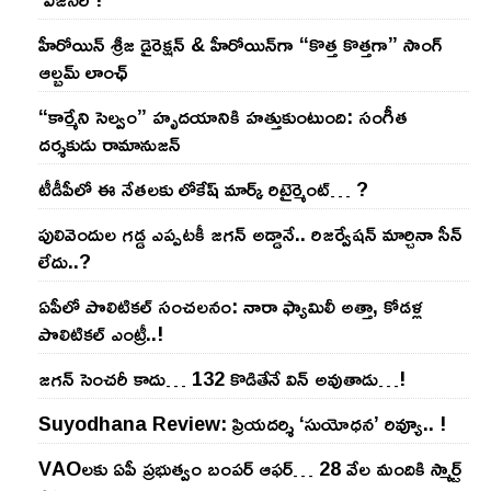
హీరోయిన్ శ్రీజ డైరెక్ష‌న్ & హీరోయిన్‌గా “కొత్త కొత్తగా” సాంగ్
ఆల్బమ్ లాంఛ్
“కార్మేని సెల్వం” హృదయానికి హత్తుకుంటుంది: సంగీత
దర్శకుడు రామానుజన్
టీడీపీలో ఈ నేత‌ల‌కు లోకేష్ మార్క్ రిటైర్మెంట్‌… ?
పులివెందుల గ‌డ్డ ఎప్ప‌ట‌కీ జ‌గ‌న్ అడ్డానే.. రిజ‌ర్వేష‌న్ మార్చినా సీన్
లేదు..?
ఏపీలో పొలిటిక‌ల్ సంచ‌ల‌నం: నారా ఫ్యామిలీ అత్తా, కోడ‌ళ్ల
పొలిటికల్ ఎంట్రీ..!
జ‌గ‌న్ సెంచ‌రీ కాదు… 132 కొడితేనే విన్ అవుతాడు…!
Suyodhana Review: ప్రియదర్శి ‘సుయోధన’ రివ్యూ.. !
VAOల‌కు ఏపీ ప్ర‌భుత్వం బంప‌ర్ ఆఫ‌ర్‌… 28 వేల మందికి స్మార్ట్