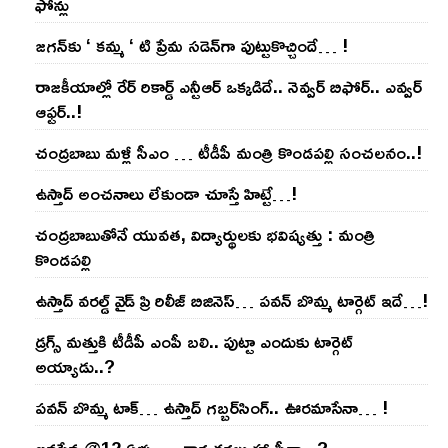
ఫోన్లు
జ‌గ‌న్‌కు ‘ క‌మ్మ ‘ టి ప్రేమ స‌డెన్‌గా పుట్టుకొచ్చిందే… !
రాజ‌కీయాల్లో రేర్ రికార్డ్ ఎన్టీఆర్ ఒక్క‌డిదే.. నెవ్వ‌ర్ బిఫోర్‌.. ఎవ్వ‌ర్
ఆఫ్ట‌ర్‌..!
చంద్ర‌బాబు మ‌ళ్లీ సీఎం … టీడీపీ మంత్రి కొండ‌ప‌ల్లి సంచ‌ల‌నం..!
ఉస్తాద్ అంచ‌నాలు లేకుండా చూస్తే హిట్టే…!
చంద్ర‌బాబుతోనే యువ‌త‌, విద్యార్థుల‌కు భ‌విష్య‌త్తు : మంత్రి
కొండ‌ప‌ల్లి
ఉస్తాద్ వ‌ర‌ల్డ్ వైడ్ ప్రి రిలీజ్ బిజినెస్‌… ప‌వ‌న్ బొమ్మ టార్గెట్ ఇదే…!
డ్రగ్స్ మత్తుకి టీడీపీ ఎంపీ బలి.. పుట్టా ఎందుకు టార్గెట్
అయ్యాడు..?
ప‌వ‌న్ బొమ్మ టాక్‌… ఉస్తాద్ గ‌బ్బ‌ర్‌సింగ్‌.. ఊర‌మాసేనా… !