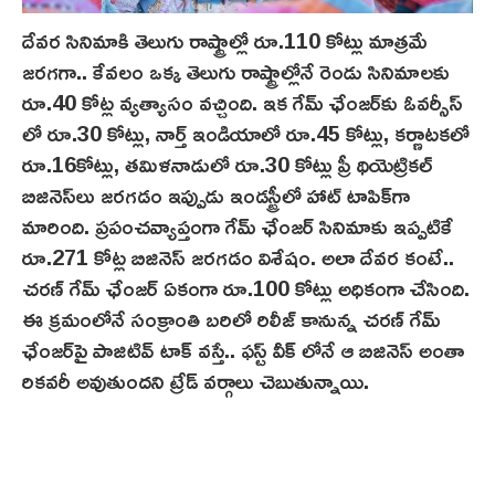
దేవర సినిమాకి తెలుగు రాష్ట్రాల్లో రూ.110 కోట్లు మాత్రమే
జరగగా.. కేవలం ఒక్క తెలుగు రాష్ట్రాల్లోనే రెండు సినిమాల‌కు
రూ.40 కోట్ల వ్యత్యాసం వచ్చింది. ఇక గేమ్ ఛేంజర్‌కు ఓవర్సీస్
లో రూ.30 కోట్లు, నార్త్ ఇండియాలో రూ.45 కోట్లు, కర్ణాటకలో
రూ.16కోట్లు, తమిళనాడులో రూ.30 కోట్లు ప్రీ థియెట్రిక‌ల్‌
బిజినెస్‌లు జరగడం ఇప్పుడు ఇండస్ట్రీలో హాట్‌ టాపిక్‌గా
మారింది. ప్రపంచవ్యాప్తంగా గేమ్ ఛేంజ‌ర్‌ సినిమాకు ఇప్పటికే
రూ.271 కోట్ల బిజినెస్ జరగడం విశేషం. అలా దేవర కంటే..
చరణ్ గేమ్ ఛేంజర్ ఏకంగా రూ.100 కోట్లు అధికంగా చేసింది.
ఈ క్రమంలోనే సంక్రాంతి బరిలో రిలీజ్ కానున్న చ‌ర‌ణ్ గేమ్
ఛేంజ‌ర్‌పై పాజిటివ్ టాక్ వస్తే.. ఫస్ట్ వీక్ లోనే ఆ బిజినెస్ అంతా
రికవరీ అవుతుందని ట్రేడ్ వర్గాలు చెబుతున్నాయి.