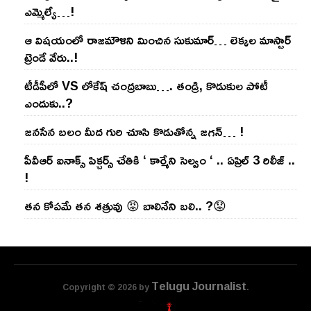
ఎమ్మెల్యే…!
ఆ విష‌యంలో రాజ‌మౌళిని మించిన సుకుమార్‌… లెక్క‌ల మాస్టార్
ట్రెండే వేరు..!
టీడీపీలో VS లోకేష్ చంద్ర‌బాబు…. తండ్రి, కొడుకుల పోటీ
ఎందుకు..?
జ‌న‌సేన బ‌లం మీద గురి చూసి కొడుతోన్న జ‌గ‌న్‌… !
పీవీఆర్ ఐనాక్స్ పిక్చర్స్ చేతికి ‘ కార్మేని సెల్వం ‘ .. ఏప్రిల్ 3 రిలీజ్ ..
!
తన కోపమే తన శత్రువు 😡 బాలినేని బలి.. ?😟
Telugu Journalist
Copyright © 2026 by
.