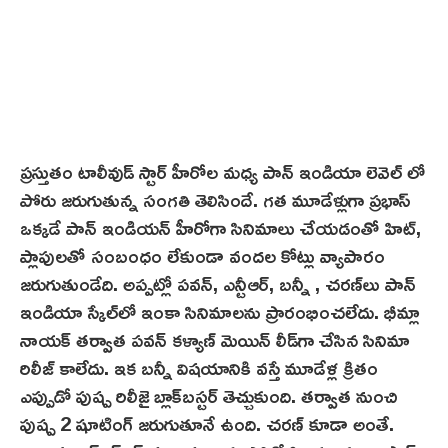
ప్రస్తుతం టాలీవుడ్ స్టార్ హీరోల మధ్య పాన్ ఇండియా లెవెల్ లో
పోరు జరుగుతున్న సంగతి తెలిసిందే. గత మూడేళ్లుగా ప్రభాస్
ఒక్కడే పాన్ ఇండియన్ హీరోగా సినిమాలు చేయ‌డంతో హిట్,
ప్లాపులతో సంబంధం లేకుండా వందల కోట్లు వ్యాపారం
జరుగుతుండేది. అప్పట్లో పవన్‌, ఎన్టీఆర్, బన్నీ , చ‌ర‌ణ్‌లు పాన్
ఇండియా స్కేల్‌లో ఇంకా సినిమాలను ప్రారంభించలేదు. భీమ్లా
నాయక్ తర్వాత పవన్ కళ్యాణ్ మెయిన్ లీడ్‌గా చేసిన సినిమా
రిలీజ్ కాలేదు. ఇక బన్నీ విషయానికి వస్తే మూడేళ్ల క్రితం
ఎప్పుడో పుష్ప రిలీజై బ్లాక్‌బ‌స్టర్ తెచ్చుకుంది. తర్వాత నుంచి
పుష్ప 2 షూటింగ్ జరుగుతూనే ఉంది. చరణ్ కూడా అంతే.