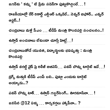
జ‌గ‌న్‌కు ‘ క‌మ్మ ‘ టి ప్రేమ స‌డెన్‌గా పుట్టుకొచ్చిందే… !
రాజ‌కీయాల్లో రేర్ రికార్డ్ ఎన్టీఆర్ ఒక్క‌డిదే.. నెవ్వ‌ర్ బిఫోర్‌.. ఎవ్వ‌ర్
ఆఫ్ట‌ర్‌..!
చంద్ర‌బాబు మ‌ళ్లీ సీఎం … టీడీపీ మంత్రి కొండ‌ప‌ల్లి సంచ‌ల‌నం..!
ఉస్తాద్ అంచ‌నాలు లేకుండా చూస్తే హిట్టే…!
చంద్ర‌బాబుతోనే యువ‌త‌, విద్యార్థుల‌కు భ‌విష్య‌త్తు : మంత్రి
కొండ‌ప‌ల్లి
ఉస్తాద్ వ‌ర‌ల్డ్ వైడ్ ప్రి రిలీజ్ బిజినెస్‌… ప‌వ‌న్ బొమ్మ టార్గెట్ ఇదే…!
డ్రగ్స్ మత్తుకి టీడీపీ ఎంపీ బలి.. పుట్టా ఎందుకు టార్గెట్
అయ్యాడు..?
ప‌వ‌న్ బొమ్మ టాక్‌… ఉస్తాద్ గ‌బ్బ‌ర్‌సింగ్‌.. ఊర‌మాసేనా… !
జనసేన @12 ఏళ్ళు … కార్యకర్తలు హ్యాపీనా.. ?