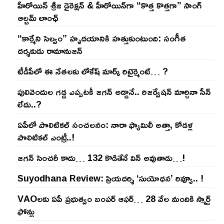
హీరోయిన్ శ్రీజ డైరెక్ష‌న్ & హీరోయిన్‌గా “కొత్త కొత్తగా” సాంగ్
ఆల్బమ్ లాంఛ్
“కార్మేని సెల్వం” హృదయానికి హత్తుకుంటుంది: సంగీత
దర్శకుడు రామానుజన్
టీడీపీలో ఈ నేత‌ల‌కు లోకేష్ మార్క్ రిటైర్మెంట్‌… ?
పులివెందుల గ‌డ్డ ఎప్ప‌ట‌కీ జ‌గ‌న్ అడ్డానే.. రిజ‌ర్వేష‌న్ మార్చినా సీన్
లేదు..?
ఏపీలో పొలిటిక‌ల్ సంచ‌ల‌నం: నారా ఫ్యామిలీ అత్తా, కోడ‌ళ్ల
పొలిటికల్ ఎంట్రీ..!
జ‌గ‌న్ సెంచ‌రీ కాదు… 132 కొడితేనే విన్ అవుతాడు…!
Suyodhana Review: ప్రియదర్శి ‘సుయోధన’ రివ్యూ.. !
VAOల‌కు ఏపీ ప్ర‌భుత్వం బంప‌ర్ ఆఫ‌ర్‌… 28 వేల మందికి స్మార్ట్
ఫోన్లు