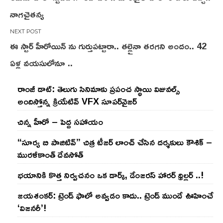
navigation
నాగచైతన్య
ఈ స్టార్ హీరోయిన్ ను గుర్తుపట్టారా.. తల్లైనా తరగని అందం.. 42
ఏళ్ల వయసులోనూ ..
రాంజీ డాట్: తెలుగు సినిమాకు ప్రపంచ స్థాయి విజువల్స్
అందిస్తోన్న క్రియేటివ్ VFX సూపర్‌వైజర్
చిన్న హీరో – పెద్ద సహాయం
“సూర్య బి పాజిటివ్” చిత్ర టీజర్ లాంచ్ చేసిన‌ దర్శకులు కౌశిక్ –
మురళీకాంత్ దేవసోత్
భయానికి కొత్త నిర్వచనం ఒక డార్క్, డేంజరస్ హారర్ థ్రిల్లర్ ..!
జయశంకర్: ట్రెండ్‌ ఫాలో అవ్వడం కాదు.. ట్రెండ్‌ ముందే ఊహించే
‘విజనరీ’!