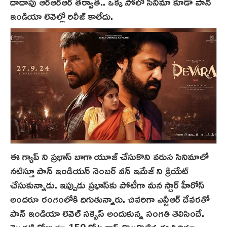
దాదాపు ఆర్‌ఆర్ఆర్ తర్వాత.. ఒక్క సోలో సినిమా కూడా పాన్
ఇండియా లెవెల్లో రిలీజ్ కాలేదు.
ఈ గ్యాప్ ని ప్రభాస్ బాగా యూజ్‌ చేసుకొని వరుస సినిమాలో
నటిస్తూ పాన్‌ ఇండియన్ నెంబర్ వన్ ఇమేజ్ ని క్రియేట్
చేసుకున్నాడు. ఇప్పుడు ప్రభాస్‌కు పోటీగా మన స్టార్ హీరోస్
అందరూ రంగంలోకి దిగుతున్నారు. చివరిగా ఎన్టీఆర్ దేవరతో
పాన్ ఇండియా లెవెల్ సక్సెస్ అందుకున్న సంగతి తెలిసిందే.