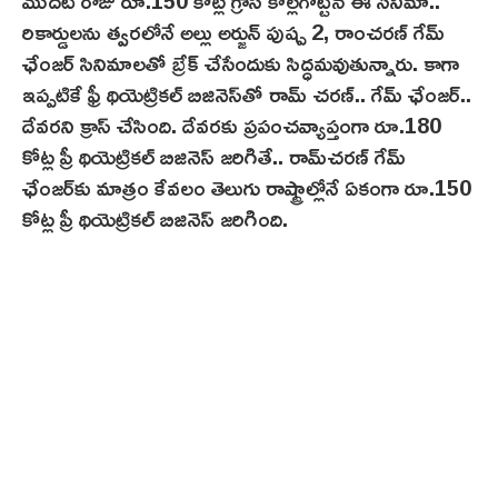
మొదటి రోజు రూ.150 కోట్ల గ్రాస్ కొల్లగొట్టిన ఈ సినిమా..
రికార్డులను త్వరలోనే అల్లు అర్జున్ పుష్ప 2, రాంచరణ్ గేమ్
ఛేంజర్‌ సినిమాలతో బ్రేక్ చేసేందుకు సిద్ధమవుతున్నారు. కాగా
ఇప్పటికే ఫ్రీ థియెట్రిక‌ల్‌ బిజినెస్‌తో రామ్ చరణ్‌.. గేమ్ ఛేంజర్‌..
దేవరని క్రాస్ చేసింది. దేవరకు ప్రపంచవ్యాప్తంగా రూ.180
కోట్ల ప్రీ థియెట్రిక‌ల్ బిజినెస్‌ జరిగితే.. రామ్‌చరణ్ గేమ్
ఛేంజ‌ర్‌కు మాత్రం కేవలం తెలుగు రాష్ట్రాల్లోనే ఏకంగా రూ.150
కోట్ల ప్రీ థియెట్రిక‌ల్‌ బిజినెస్ జరిగింది.