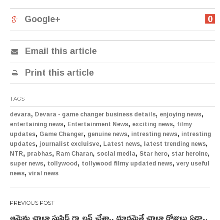
Google+
0
Email this article
Print this article
TAGS
,
,
,
devara
Devara - game changer business details
enjoying news
,
,
,
entertaining news
Entertainment News
exciting news
filmy
,
,
,
,
updates
Game Changer
genuine news
intresting news
intresting
,
,
,
,
updates
journalist excluisve
Latest news
latest trending news
,
,
,
,
,
,
NTR
prabhas
Ram Charan
social media
Star hero
star heroine
,
,
,
super news
tollywood
tollywood filmy updated news
very useful
,
news
viral news
Post
ఆమెను చాలా స్టుపిడ్ గా లవ్ చేశా.. దూరమైతే చాలా రోజులు ఏడ్చా..