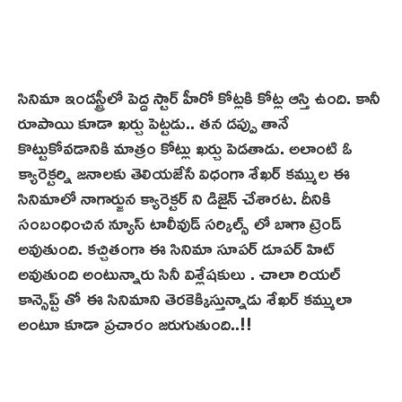
సినిమా ఇండస్ట్రీలో పెద్ద స్టార్ హీరో కోట్లకి కోట్ల ఆస్తి ఉంది. కానీ
రూపాయి కూడా ఖర్చు పెట్టడు.. తన డప్పు తానే
కొట్టుకోవడానికి మాత్రం కోట్లు ఖర్చు పెడతాడు. అలాంటి ఓ
క్యారెక్టర్ని జనాలకు తెలియజేసే విధంగా శేఖర్ కమ్ముల ఈ
సినిమాలో నాగార్జున క్యారెక్టర్ ని డిజైన్ చేశారట. దీనికి
సంబంధించిన న్యూస్ టాలీవుడ్ సర్కిల్స్ లో బాగా ట్రెండ్
అవుతుంది. కచ్చితంగా ఈ సినిమా సూపర్ డూపర్ హిట్
అవుతుంది అంటున్నారు సినీ విశ్లేషకులు . చాలా రియల్
కాన్సెప్ట్ తో ఈ సినిమాని తెరకెక్కిస్తున్నాడు శేఖర్ కమ్ములా
అంటూ కూడా ప్రచారం జరుగుతుంది..!!