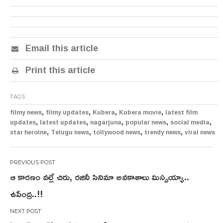
Email this article
Print this article
TAGS
,
,
,
,
filmy news
filmy updates
Kubera
Kubera movie
latest film
,
,
,
,
,
updates
latest updates
nagarjuna
popular news
social media
,
,
,
,
star heroine
Telugu news
tollywood news
trendy news
viral news
Post
ఆ కారణం వల్లే చిరు, రజినీ సినిమా అవకాశాలు మిస్సయ్యా..
navigation
ఉపేంద్ర..!!