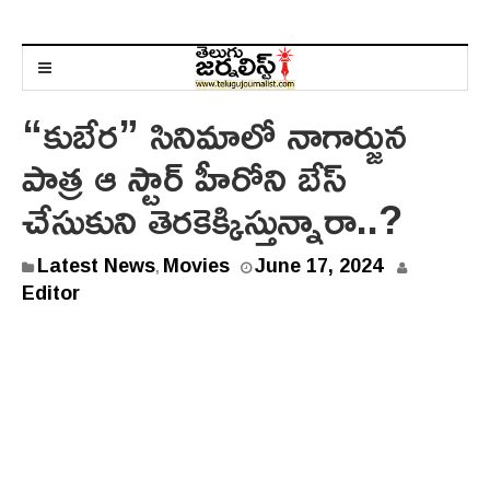
“కుబేర” సినిమాలో నాగార్జున
పాత్ర ఆ స్టార్ హీరోని బేస్
చేసుకుని తెరకెక్కిస్తున్నారా..?
J
Latest News
Movies
June 17, 2024
,
u
Editor
n
e
1
7
,
2
0