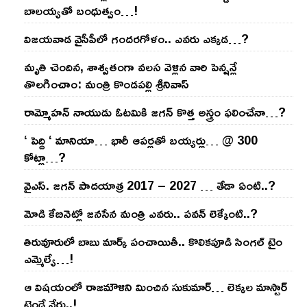
బాల‌య్యతో బంధుత్వం…!
విజ‌య‌వాడ వైసీపీలో గంద‌ర‌గోళం.. ఎవ‌రు ఎక్క‌డ‌…?
మృతి చెందిన, శాశ్వతంగా వలస వెళ్లిన వారి పెన్ష‌న్లే
తొల‌గించాం: మంత్రి కొండపల్లి శ్రీనివాస్
రామ్మోహ‌న్ నాయుడు ఓట‌మికి జ‌గ‌న్ కొత్త అస్త్రం ఫ‌లించేనా…?
‘ పెద్ది ‘ మానియా… భారీ ఆప‌ర్ల‌తో బ‌య్య‌ర్లు… @ 300
కోట్లా…?
వైఎస్‌. జ‌గ‌న్ పాద‌యాత్ర 2017 – 2027 … తేడా ఏంటి..?
మోడి కేబినెట్లో జ‌నసేన మంత్రి ఎవ‌రు.. ప‌వ‌న్ లెక్కేంటి..?
తిరువూరులో బాబు మార్క్ పంచాయితీ.. కొలిక‌పూడి సింగ‌ల్ టైం
ఎమ్మెల్యే…!
ఆ విష‌యంలో రాజ‌మౌళిని మించిన సుకుమార్‌… లెక్క‌ల మాస్టార్
ట్రెండే వేరు..!