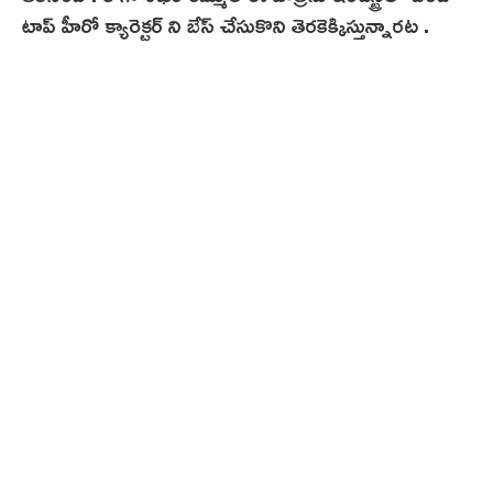
టాప్ హీరో క్యారెక్టర్ ని బేస్ చేసుకొని తెరకెక్కిస్తున్నారట .