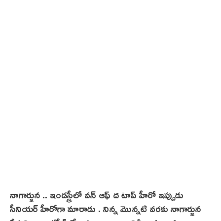
2
4
నాగార్జున .. ఇండస్ట్రీలో వన్ ఆఫ్ ద టాప్ హీరో ఇప్పుడు
సీనియర్ హీరోగా మారాడు . నిన్న మొన్నటి వరకు నాగార్జున