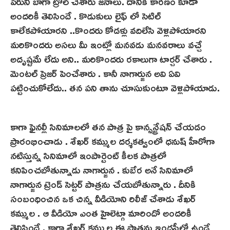
పేరుని బాగా ట్రోల్ చేశారు జనాలు. దానికి కారణం కూడా
అందరికీ తెలిసిందే . కొడుకులు లైఫ్ లో సెటిల్
కాలేకపోయారని ..కొందరు కోడళ్లు వదిలేసి వెళ్లిపోయారని
మరికొందరు అసలు మీ ఇంట్లో మనవడు మనవరాలు వచ్చే
అదృష్టమే లేదు అని.. మరికొందరు రకాలుగా టార్చర్ చేశారు .
మెంటల్ ప్రెజర్ పెంచేశారు . కానీ నాగార్జున అవి ఏవి
పట్టించుకోలేదు.. తన పని తాను చూసుకుంటూ వెళ్లిపోయాడు.
కాగా ఫైనల్లీ సినిమాలలో తన పాత్ర పై కాన్సన్ట్రేషన్ చేయడం
ప్రారంభించాడు . శేఖర్ కమ్ముల దర్శకత్వంలో ధనుష్ హీరోగా
నటిస్తున్న సినిమాలో ఇంపార్టెంట్ కీలక పాత్రలో
కనిపించబోతున్నాడు నాగార్జున . కుబేర అనే సినిమాలో
నాగార్జున ట్రెండ్ సెట్టర్ పాత్రను చేయబోతున్నారు . దీనికి
సంబంధించిన ఒక చిన్న వీడియోని రిలీజ్ చేశాడు శేఖర్
కమ్ముల . ఆ వీడియో ఎంత హైలెట్గా మారిందో అందరికీ
తెలిసిందే . కాగా శేఖర్ కమ్ముల ఈ పాత్రను ఇండస్ట్రీలో ఉండే