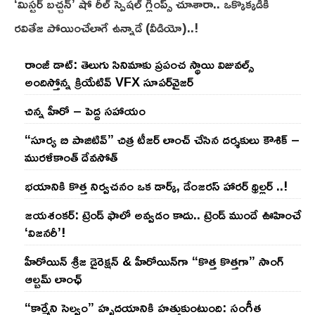
‘మిస్టర్ బచ్చన్’ షో రీల్ స్పెషల్ గ్లింప్స్ చూశారా.. ఒక్కొక్కడికి
రవితేజ పోయించేలాగే ఉన్నాడే (వీడియో)..!
రాంజీ డాట్: తెలుగు సినిమాకు ప్రపంచ స్థాయి విజువల్స్
అందిస్తోన్న క్రియేటివ్ VFX సూపర్‌వైజర్
చిన్న హీరో – పెద్ద సహాయం
“సూర్య బి పాజిటివ్” చిత్ర టీజర్ లాంచ్ చేసిన‌ దర్శకులు కౌశిక్ –
మురళీకాంత్ దేవసోత్
భయానికి కొత్త నిర్వచనం ఒక డార్క్, డేంజరస్ హారర్ థ్రిల్లర్ ..!
జయశంకర్: ట్రెండ్‌ ఫాలో అవ్వడం కాదు.. ట్రెండ్‌ ముందే ఊహించే
‘విజనరీ’!
హీరోయిన్ శ్రీజ డైరెక్ష‌న్ & హీరోయిన్‌గా “కొత్త కొత్తగా” సాంగ్
ఆల్బమ్ లాంఛ్
“కార్మేని సెల్వం” హృదయానికి హత్తుకుంటుంది: సంగీత