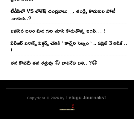
టీడీపీలో VS లోకేష్ చంద్ర‌బాబు…. తండ్రి, కొడుకుల పోటీ
ఎందుకు..?
జ‌న‌సేన బ‌లం మీద గురి చూసి కొడుతోన్న జ‌గ‌న్‌… !
పీవీఆర్ ఐనాక్స్ పిక్చర్స్ చేతికి ‘ కార్మేని సెల్వం ‘ .. ఏప్రిల్ 3 రిలీజ్ ..
!
తన కోపమే తన శత్రువు 😡 బాలినేని బలి.. ?😟
Telugu Journalist
Copyright © 2026 by
.