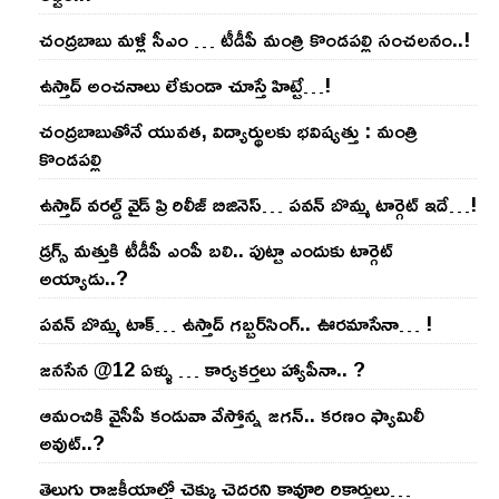
చంద్ర‌బాబు మ‌ళ్లీ సీఎం … టీడీపీ మంత్రి కొండ‌ప‌ల్లి సంచ‌ల‌నం..!
ఉస్తాద్ అంచ‌నాలు లేకుండా చూస్తే హిట్టే…!
చంద్ర‌బాబుతోనే యువ‌త‌, విద్యార్థుల‌కు భ‌విష్య‌త్తు : మంత్రి
కొండ‌ప‌ల్లి
ఉస్తాద్ వ‌ర‌ల్డ్ వైడ్ ప్రి రిలీజ్ బిజినెస్‌… ప‌వ‌న్ బొమ్మ టార్గెట్ ఇదే…!
డ్రగ్స్ మత్తుకి టీడీపీ ఎంపీ బలి.. పుట్టా ఎందుకు టార్గెట్
అయ్యాడు..?
ప‌వ‌న్ బొమ్మ టాక్‌… ఉస్తాద్ గ‌బ్బ‌ర్‌సింగ్‌.. ఊర‌మాసేనా… !
జనసేన @12 ఏళ్ళు … కార్యకర్తలు హ్యాపీనా.. ?
ఆమంచికి వైసీపీ కండువా వేస్తోన్న జ‌గ‌న్‌.. క‌ర‌ణం ఫ్యామిలీ
అవుట్‌..?
తెలుగు రాజ‌కీయాల్లో చెక్కు చెద‌ర‌ని కావూరి రికార్డులు…