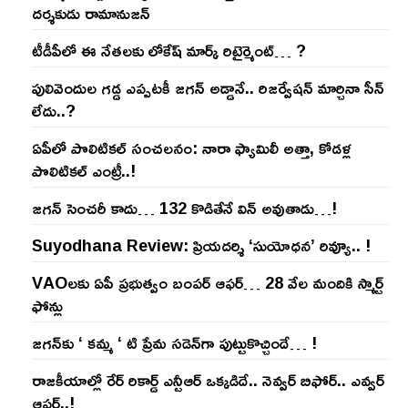
దర్శకుడు రామానుజన్
టీడీపీలో ఈ నేత‌ల‌కు లోకేష్ మార్క్ రిటైర్మెంట్‌… ?
పులివెందుల గ‌డ్డ ఎప్ప‌ట‌కీ జ‌గ‌న్ అడ్డానే.. రిజ‌ర్వేష‌న్ మార్చినా సీన్
లేదు..?
ఏపీలో పొలిటిక‌ల్ సంచ‌ల‌నం: నారా ఫ్యామిలీ అత్తా, కోడ‌ళ్ల
పొలిటికల్ ఎంట్రీ..!
జ‌గ‌న్ సెంచ‌రీ కాదు… 132 కొడితేనే విన్ అవుతాడు…!
Suyodhana Review: ప్రియదర్శి ‘సుయోధన’ రివ్యూ.. !
VAOల‌కు ఏపీ ప్ర‌భుత్వం బంప‌ర్ ఆఫ‌ర్‌… 28 వేల మందికి స్మార్ట్
ఫోన్లు
జ‌గ‌న్‌కు ‘ క‌మ్మ ‘ టి ప్రేమ స‌డెన్‌గా పుట్టుకొచ్చిందే… !
రాజ‌కీయాల్లో రేర్ రికార్డ్ ఎన్టీఆర్ ఒక్క‌డిదే.. నెవ్వ‌ర్ బిఫోర్‌.. ఎవ్వ‌ర్
ఆఫ్ట‌ర్‌..!