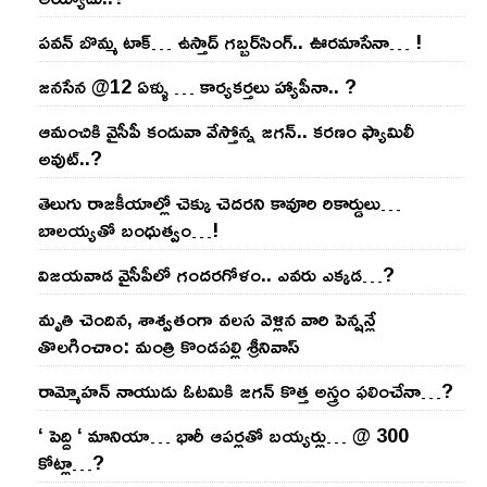
ప‌వ‌న్ బొమ్మ టాక్‌… ఉస్తాద్ గ‌బ్బ‌ర్‌సింగ్‌.. ఊర‌మాసేనా… !
జనసేన @12 ఏళ్ళు … కార్యకర్తలు హ్యాపీనా.. ?
ఆమంచికి వైసీపీ కండువా వేస్తోన్న జ‌గ‌న్‌.. క‌ర‌ణం ఫ్యామిలీ
అవుట్‌..?
తెలుగు రాజ‌కీయాల్లో చెక్కు చెద‌ర‌ని కావూరి రికార్డులు…
బాల‌య్యతో బంధుత్వం…!
విజ‌య‌వాడ వైసీపీలో గంద‌ర‌గోళం.. ఎవ‌రు ఎక్క‌డ‌…?
మృతి చెందిన, శాశ్వతంగా వలస వెళ్లిన వారి పెన్ష‌న్లే
తొల‌గించాం: మంత్రి కొండపల్లి శ్రీనివాస్
రామ్మోహ‌న్ నాయుడు ఓట‌మికి జ‌గ‌న్ కొత్త అస్త్రం ఫ‌లించేనా…?
‘ పెద్ది ‘ మానియా… భారీ ఆప‌ర్ల‌తో బ‌య్య‌ర్లు… @ 300
కోట్లా…?