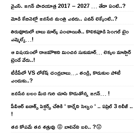
వైఎస్‌. జ‌గ‌న్ పాద‌యాత్ర 2017 – 2027 … తేడా ఏంటి..?
మోడి కేబినెట్లో జ‌నసేన మంత్రి ఎవ‌రు.. ప‌వ‌న్ లెక్కేంటి..?
తిరువూరులో బాబు మార్క్ పంచాయితీ.. కొలిక‌పూడి సింగ‌ల్ టైం
ఎమ్మెల్యే…!
ఆ విష‌యంలో రాజ‌మౌళిని మించిన సుకుమార్‌… లెక్క‌ల మాస్టార్
ట్రెండే వేరు..!
టీడీపీలో VS లోకేష్ చంద్ర‌బాబు…. తండ్రి, కొడుకుల పోటీ
ఎందుకు..?
జ‌న‌సేన బ‌లం మీద గురి చూసి కొడుతోన్న జ‌గ‌న్‌… !
పీవీఆర్ ఐనాక్స్ పిక్చర్స్ చేతికి ‘ కార్మేని సెల్వం ‘ .. ఏప్రిల్ 3 రిలీజ్ ..
!
తన కోపమే తన శత్రువు 😡 బాలినేని బలి.. ?😟