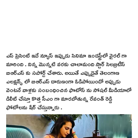
ఎస్ ప్రెసెంట్ ఇదే న్యూస్ ఇప్పుడు సినిమా ఇండస్ట్రీలో వైరల్ గా
మారింది . నిన్న మొన్నటి వరకు చాలామంది స్టార్ సెలబ్రిటీస్
బిఆర్ఎస్ కు సపోర్ట్ చేశారు. అయితే ఎప్పుడైతే తెలంగాణ
ఎలక్షన్స్ లో బిఆర్ఎస్ దారుణంగా ఓడిపోయిందో అప్పుడు
వెంటనే వాళ్లకు సంబంధించిన ఫొటోస్ ను సోషల్ మీడియాలో
డిలీట్ చేస్తూ కొత్త సీఎం గా మారబోతున్న రేవంత్ రెడ్డి
ఫోటోలను షేర్ చేస్తున్నారు .