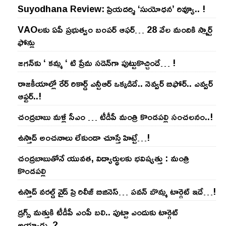
Suyodhana Review: ప్రియదర్శి ‘సుయోధన’ రివ్యూ.. !
VAOల‌కు ఏపీ ప్ర‌భుత్వం బంప‌ర్ ఆఫ‌ర్‌… 28 వేల మందికి స్మార్ట్
ఫోన్లు
జ‌గ‌న్‌కు ‘ క‌మ్మ ‘ టి ప్రేమ స‌డెన్‌గా పుట్టుకొచ్చిందే… !
రాజ‌కీయాల్లో రేర్ రికార్డ్ ఎన్టీఆర్ ఒక్క‌డిదే.. నెవ్వ‌ర్ బిఫోర్‌.. ఎవ్వ‌ర్
ఆఫ్ట‌ర్‌..!
చంద్ర‌బాబు మ‌ళ్లీ సీఎం … టీడీపీ మంత్రి కొండ‌ప‌ల్లి సంచ‌ల‌నం..!
ఉస్తాద్ అంచ‌నాలు లేకుండా చూస్తే హిట్టే…!
చంద్ర‌బాబుతోనే యువ‌త‌, విద్యార్థుల‌కు భ‌విష్య‌త్తు : మంత్రి
కొండ‌ప‌ల్లి
ఉస్తాద్ వ‌ర‌ల్డ్ వైడ్ ప్రి రిలీజ్ బిజినెస్‌… ప‌వ‌న్ బొమ్మ టార్గెట్ ఇదే…!
డ్రగ్స్ మత్తుకి టీడీపీ ఎంపీ బలి.. పుట్టా ఎందుకు టార్గెట్
అయ్యాడు..?