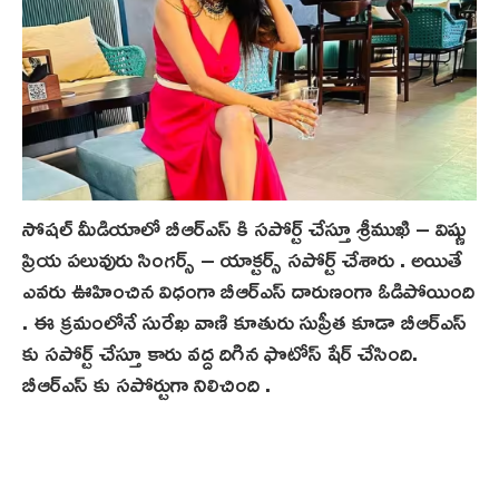
సోషల్ మీడియాలో బీఆర్ఎస్ కి సపోర్ట్ చేస్తూ శ్రీముఖి – విష్ణు
ప్రియ పలువురు సింగర్స్ – యాక్టర్స్ సపోర్ట్ చేశారు . అయితే
ఎవరు ఊహించిన విధంగా బీఆర్ఎస్ దారుణంగా ఓడిపోయింది
. ఈ క్రమంలోనే సురేఖ వాణి కూతురు సుప్రీత కూడా బీఆర్ఎస్
కు సపోర్ట్ చేస్తూ కారు వద్ద దిగిన ఫొటోస్ షేర్ చేసింది.
బీఆర్ఎస్ కు సపోర్టుగా నిలిచింది .