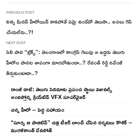
Post
నిత్య మీనన్ హీరోయిన్ కాకపోతే ఏమై ఉండేదో తెలుసా.. అసలు గెస్
navigation
చేయలేరు..?!
సినీ పాలి “ట్రిక్స్”: తెలంగాణలో కాంగ్రెస్ గెలుపు ఆ ఇద్దరు తెలుగు
హీరోల పాలిట శాపంగా మారబోతుందా..? రేవంత్ రెడ్డి రివేంజ్
తీర్చుకుంటాడా..?
రాంజీ డాట్: తెలుగు సినిమాకు ప్రపంచ స్థాయి విజువల్స్
అందిస్తోన్న క్రియేటివ్ VFX సూపర్‌వైజర్
చిన్న హీరో – పెద్ద సహాయం
“సూర్య బి పాజిటివ్” చిత్ర టీజర్ లాంచ్ చేసిన‌ దర్శకులు కౌశిక్ –
మురళీకాంత్ దేవసోత్