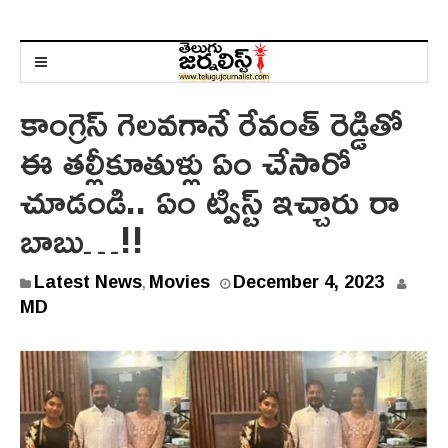
కాంగ్రెస్ గెలవగానే రేవంత్ రెడ్డితో
ఈ తల్లీకూతుళ్లు ఏం చేసారో
చూడండి.. ఏం ట్విస్ట్ ఇచ్చారు రా
బాబు…!!
D
Latest News
Movies
December 4, 2023
,
e
MD
c
e
m
b
e