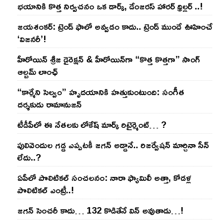
భయానికి కొత్త నిర్వచనం ఒక డార్క్, డేంజరస్ హారర్ థ్రిల్లర్ ..!
జయశంకర్: ట్రెండ్‌ ఫాలో అవ్వడం కాదు.. ట్రెండ్‌ ముందే ఊహించే
‘విజనరీ’!
హీరోయిన్ శ్రీజ డైరెక్ష‌న్ & హీరోయిన్‌గా “కొత్త కొత్తగా” సాంగ్
ఆల్బమ్ లాంఛ్
“కార్మేని సెల్వం” హృదయానికి హత్తుకుంటుంది: సంగీత
దర్శకుడు రామానుజన్
టీడీపీలో ఈ నేత‌ల‌కు లోకేష్ మార్క్ రిటైర్మెంట్‌… ?
పులివెందుల గ‌డ్డ ఎప్ప‌ట‌కీ జ‌గ‌న్ అడ్డానే.. రిజ‌ర్వేష‌న్ మార్చినా సీన్
లేదు..?
ఏపీలో పొలిటిక‌ల్ సంచ‌ల‌నం: నారా ఫ్యామిలీ అత్తా, కోడ‌ళ్ల
పొలిటికల్ ఎంట్రీ..!
జ‌గ‌న్ సెంచ‌రీ కాదు… 132 కొడితేనే విన్ అవుతాడు…!