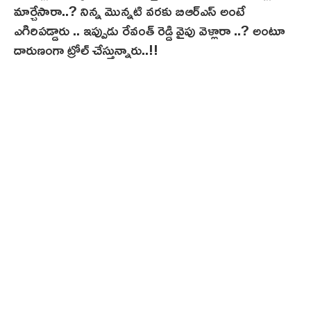
మార్చేసారా..? నిన్న మొన్నటి వరకు బిఆర్ఎస్ అంటే
ఎగిరిపడ్డారు .. ఇప్పుడు రేవంత్ రెడ్డి వైపు వెళ్లారా ..? అంటూ
దారుణంగా ట్రోల్ చేస్తున్నారు..!!