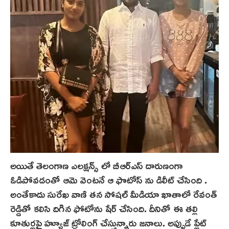
అయితే తెలంగాణ ఎలక్షన్స్ లో బీఆర్ఎస్ దారుణంగా
ఓడిపోవడంతో ఆమె వెంటనే ఆ ఫొటోస్ ను డిలీట్ చేసింది .
అంతేకాదు సురేఖ వాణి తన సోషల్ మీడియా ఖాతాలో రేవంత్
రెడ్డితో కలిసి దిగిన ఫోటోను షేర్ చేసింది. దీనితో ఈ తల్లి
కూతుర్లపై హ్యూజ్ ట్రోలింగ్ చేస్తున్నారు జనాలు. అప్పుడే ప్లేట్