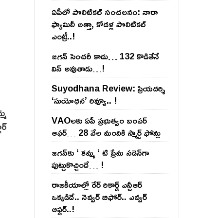
ఏపీలో పొలిటిక‌ల్ సంచ‌ల‌నం: నారా
ఫ్యామిలీ అత్తా, కోడ‌ళ్ల పొలిటికల్
ఎంట్రీ..!
జ‌గ‌న్ సెంచ‌రీ కాదు… 132 కొడితేనే
విన్ అవుతాడు…!
Suyodhana Review: ప్రియదర్శి
‘సుయోధన’ రివ్యూ.. !
్మ
VAOల‌కు ఏపీ ప్ర‌భుత్వం బంప‌ర్
్‌
ఆఫ‌ర్‌… 28 వేల మందికి స్మార్ట్ ఫోన్లు
జ‌గ‌న్‌కు ‘ క‌మ్మ ‘ టి ప్రేమ స‌డెన్‌గా
పుట్టుకొచ్చిందే… !
రాజ‌కీయాల్లో రేర్ రికార్డ్ ఎన్టీఆర్
ఒక్క‌డిదే.. నెవ్వ‌ర్ బిఫోర్‌.. ఎవ్వ‌ర్
ఆఫ్ట‌ర్‌..!