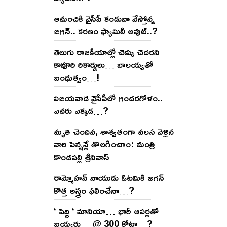
ఆమంచికి వైసీపీ కండువా వేస్తోన్న
జ‌గ‌న్‌.. క‌ర‌ణం ఫ్యామిలీ అవుట్‌..?
తెలుగు రాజ‌కీయాల్లో చెక్కు చెద‌ర‌ని
కావూరి రికార్డులు… బాల‌య్యతో
బంధుత్వం…!
విజ‌య‌వాడ వైసీపీలో గంద‌ర‌గోళం..
ఎవ‌రు ఎక్క‌డ‌…?
మృతి చెందిన, శాశ్వతంగా వలస వెళ్లిన
వారి పెన్ష‌న్లే తొల‌గించాం: మంత్రి
కొండపల్లి శ్రీనివాస్
రామ్మోహ‌న్ నాయుడు ఓట‌మికి జ‌గ‌న్
కొత్త అస్త్రం ఫ‌లించేనా…?
‘ పెద్ది ‘ మానియా… భారీ ఆప‌ర్ల‌తో
బ‌య్య‌ర్లు… @ 300 కోట్లా…?