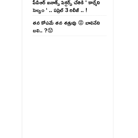
పీవీఆర్ ఐనాక్స్ పిక్చర్స్ చేతికి ‘ కార్మేని
సెల్వం ‘ .. ఏప్రిల్ 3 రిలీజ్ .. !
తన కోపమే తన శత్రువు 😡 బాలినేని
బలి.. ?😟