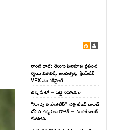
రాంజీ డాట్: తెలుగు సినిమాకు ప్రపంచ
స్థాయి విజువల్స్ అందిస్తోన్న క్రియేటివ్
VFX సూపర్‌వైజర్
చిన్న హీరో – పెద్ద సహాయం
“సూర్య బి పాజిటివ్” చిత్ర టీజర్ లాంచ్
చేసిన‌ దర్శకులు కౌశిక్ – మురళీకాంత్
దేవసోత్