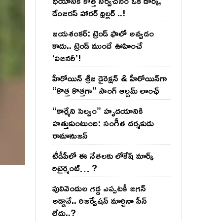
భయానికి కొత్త నిర్వచనం ఒక డార్క్,
డేంజరస్ హారర్ థ్రిల్లర్ ..!
జయశంకర్: ట్రెండ్‌ ఫాలో అవ్వడం
కాదు.. ట్రెండ్‌ ముందే ఊహించే
‘విజనరీ’!
హీరోయిన్ శ్రీజ డైరెక్ష‌న్ & హీరోయిన్‌గా
“కొత్త కొత్తగా” సాంగ్ ఆల్బమ్ లాంఛ్
“కార్మేని సెల్వం” హృదయానికి
హత్తుకుంటుంది: సంగీత దర్శకుడు
రామానుజన్
టీడీపీలో ఈ నేత‌ల‌కు లోకేష్ మార్క్
రిటైర్మెంట్‌… ?
పులివెందుల గ‌డ్డ ఎప్ప‌ట‌కీ జ‌గ‌న్
అడ్డానే.. రిజ‌ర్వేష‌న్ మార్చినా సీన్
లేదు..?