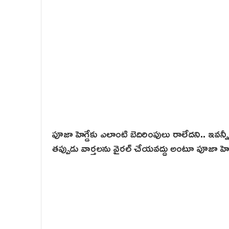
పూజా హెగ్డేకు ఎలాంటి బెదిరింపులు రాలేదని.. ఇవన్నీ
తప్పుడు వార్తలను వైరల్ చేయవద్దు అంటూ పూజా హెగ్డే క