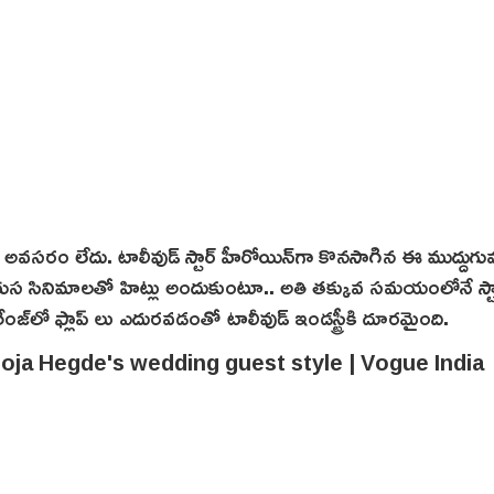
యం అవసరం లేదు. టాలీవుడ్ స్టార్ హీరోయిన్‌గా కొనసాగిన ఈ ముద్దుగుమ
వరుస‌ సినిమాలతో హిట్లు అందుకుంటూ.. అతి తక్కువ సమయంలోనే స్టార
ేంజ్‌లో ఫ్లాప్ లు ఎదురవడంతో టాలీవుడ్ ఇండస్ట్రీకి దూరమైంది.