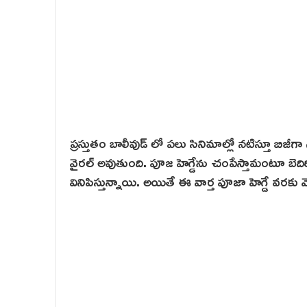
ప్రస్తుతం బాలీవుడ్ లో పలు సినిమాల్లో నటిస్తూ బి
వైరల్ అవుతుంది. పూజ హెగ్డేను చంపేస్తామంటూ బెదిరి
వినిపిస్తున్నాయి. అయితే ఈ వార్త పూజా హెగ్డే వరకు వ