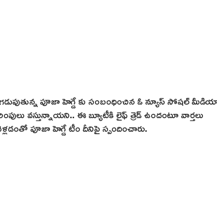
జీగా గడుపుతున్న పూజా హెగ్డే కు సంబంధించిన ఓ న్యూస్ సోషల్ మీడియ
ంపులు వస్తున్నాయని.. ఈ బ్యూటీకి లైఫ్ త్రెడ్ ఉందంటూ వార్త‌లు
ెళ్లడంతో పూజా హెగ్డే టీం దీనిపై స్పందించారు.