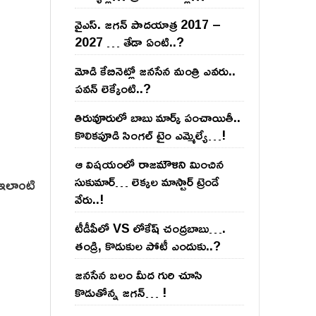
వైఎస్‌. జ‌గ‌న్ పాద‌యాత్ర 2017 –
2027 … తేడా ఏంటి..?
మోడి కేబినెట్లో జ‌నసేన మంత్రి ఎవ‌రు..
ప‌వ‌న్ లెక్కేంటి..?
తిరువూరులో బాబు మార్క్ పంచాయితీ..
కొలిక‌పూడి సింగ‌ల్ టైం ఎమ్మెల్యే…!
ఆ విష‌యంలో రాజ‌మౌళిని మించిన
సుకుమార్‌… లెక్క‌ల మాస్టార్ ట్రెండే
. ఇలాంటి
వేరు..!
టీడీపీలో VS లోకేష్ చంద్ర‌బాబు….
తండ్రి, కొడుకుల పోటీ ఎందుకు..?
జ‌న‌సేన బ‌లం మీద గురి చూసి
కొడుతోన్న జ‌గ‌న్‌… !