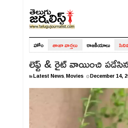
హోం
తాజా వార్తలు
రాజ‌కీయాలు
సిన
లెఫ్ట్ & రైట్ వాయించి ప‌డేసిన
Latest News
Movies
December 14, 2
,