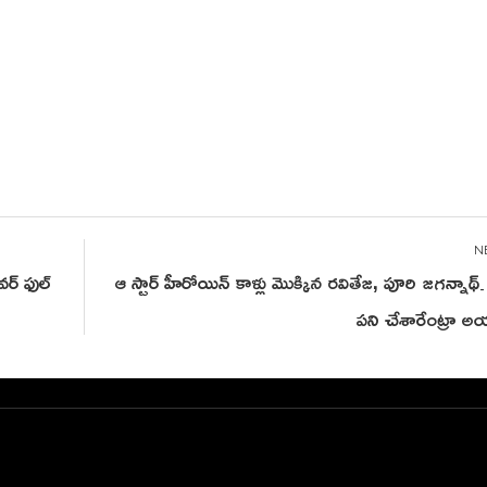
ర్ ఫుల్‌
ఆ స్టార్ హీరోయిన్ కాళ్లు మొక్కిన‌ రవితేజ, పూరి జగన్న
పని చేశారేంట్రా 