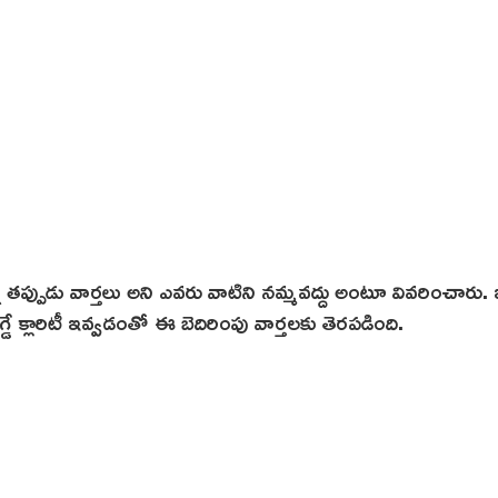
 తప్పుడు వార్తలు అని ఎవ‌రు వాటిని న‌మ్మ‌వ‌ద్దు అంటూ వివ‌రించారు
్లారిటీ ఇవ్వ‌డంతో ఈ బెదిరింపు వార్త‌ల‌కు తెర‌ప‌డింది.