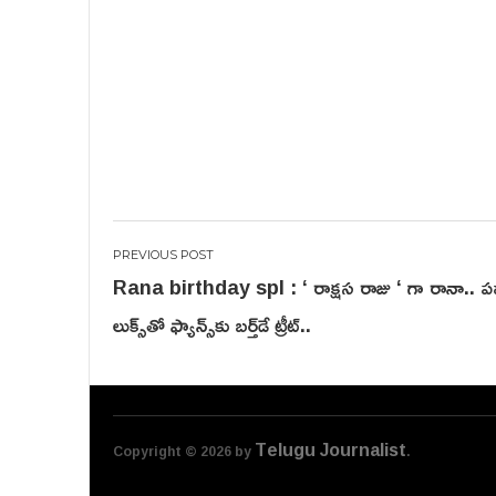
Post
Rana birthday spl : ‘ రాక్ష‌స రాజు ‘ గా రానా.. ప‌వ‌
navigation
లుక్స్‌తో ఫ్యాన్స్‌కు బ‌ర్త్‌డే ట్రీట్‌..
Telugu Journalist
Copyright © 2026 by
.