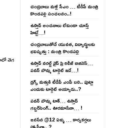
చంద్ర‌బాబు మ‌ళ్లీ సీఎం … టీడీపీ మంత్రి
కొండ‌ప‌ల్లి సంచ‌ల‌నం..!
ఉస్తాద్ అంచ‌నాలు లేకుండా చూస్తే
హిట్టే…!
చంద్ర‌బాబుతోనే యువ‌త‌, విద్యార్థుల‌కు
భ‌విష్య‌త్తు : మంత్రి కొండ‌ప‌ల్లి
ాలో తెగ
ఉస్తాద్ వ‌ర‌ల్డ్ వైడ్ ప్రి రిలీజ్ బిజినెస్‌…
ప‌వ‌న్ బొమ్మ టార్గెట్ ఇదే…!
డ్రగ్స్ మత్తుకి టీడీపీ ఎంపీ బలి.. పుట్టా
ఎందుకు టార్గెట్ అయ్యాడు..?
ప‌వ‌న్ బొమ్మ టాక్‌… ఉస్తాద్
గ‌బ్బ‌ర్‌సింగ్‌.. ఊర‌మాసేనా… !
జనసేన @12 ఏళ్ళు … కార్యకర్తలు
హ్యాపీనా.. ?