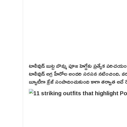
టాలీవుడ్ బుట్ట బొమ్మ పూజ హెగ్డేకు ప్రత్యేక పరిచ
టాలీవుడ్ అగ్ర హీరోల అందరి స‌ర‌స‌న‌ నటించింది. 
బ్యూటీగా క్రేజ్‌ సంపాదించుకుంది కాగా తర్వాత అదే ర