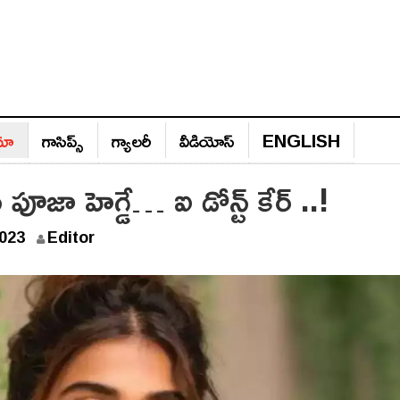
ిమా
గాసిప్స్‌
గ్యాల‌రీ
వీడియోస్‌
ENGLISH
 పూజా హెగ్డే… ఐ డోన్ట్ కేర్ ..!
D
023
Editor
e
c
e
m
b
e
r