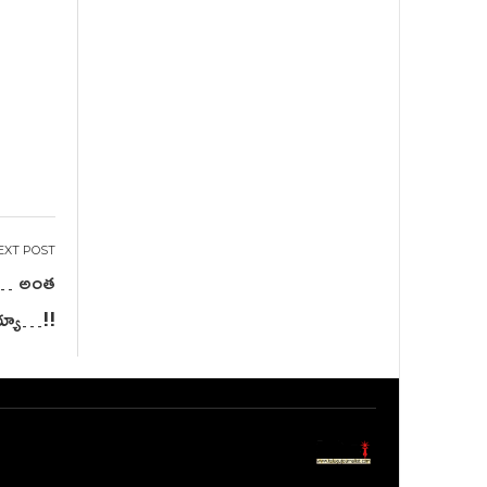
ాథ్… అంత
అయ్యా…!!