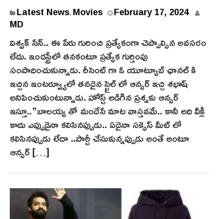
F
Latest News
Movies
February 17, 2024
,
e
MD
b
విశ్వక్ సేన్.. ఈ పేరు గురించి ప్రత్యేకంగా చెప్పాల్సిన అవసరం
r
లేదు. ఇండస్ట్రీలో తనకంటూ ప్రత్యేక గుర్తింపు
u
సంపాదించుకున్నాడు. రీసెంట్ గా ఓ యూట్యూబ్ ఛానల్ కి
a
ఇచ్చిన ఇంటర్వ్యూలో తనదైన స్టైల్ లో ఆన్సర్ ఇచ్చి శభాష్
r
అనిపించుకుంటున్నాడు. హోస్ట్ అడిగిన ప్రశ్నకు ఆన్సర్
y
1
ఇస్తూ..”బాలయ్య తో మందేసే మాట వాస్తవమే.. కానీ అది వీక్లీ
7
కాదు ఎప్పుడైనా కలిసినప్పుడు.. ఏదైనా సక్సెస్ మీట్ లో
,
కలిసినప్పుడు లేదా ..పార్టీ చేసుకున్నప్పుడు అంతే అంటూ
2
ఆన్సర్ […]
0
2
4