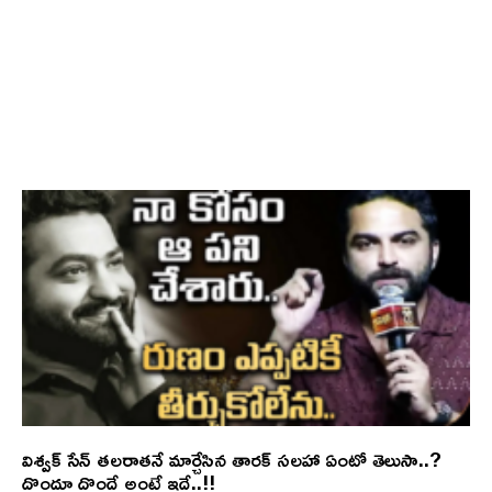
విశ్వక్ సేన్ తలరాతనే మార్చేసిన తారక్ సలహా ఏంటో తెలుసా..?
దొందూ దొందే అంటే ఇదే..!!