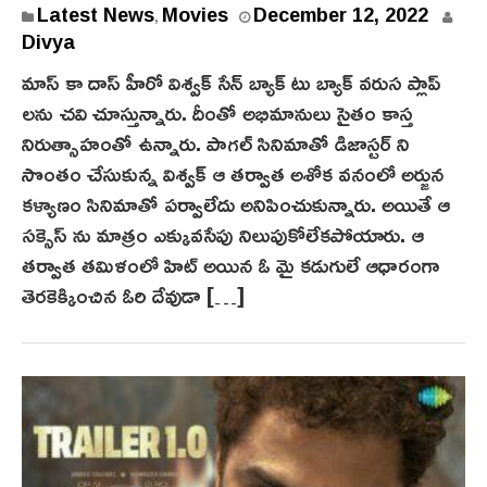
Latest News
Movies
December 12, 2022
,
Divya
మాస్ కా దాస్ హీరో విశ్వక్ సేన్ బ్యాక్ టు బ్యాక్ వరుస ప్లాప్
లను చవి చూస్తున్నారు. దీంతో అభిమానులు సైతం కాస్త
నిరుత్సాహంతో ఉన్నారు. పాగల్ సినిమాతో డిజాస్టర్ ని
సొంతం చేసుకున్న విశ్వక్ ఆ తర్వాత అశోక వనంలో అర్జున
కళ్యాణం సినిమాతో పర్వాలేదు అనిపించుకున్నారు. అయితే ఆ
సక్సెస్ ను మాత్రం ఎక్కువసేపు నిలుపుకోలేకపోయారు. ఆ
తర్వాత తమిళంలో హిట్ అయిన ఓ మై కడుగులే ఆధారంగా
తెరకెక్కించిన ఓరి దేవుడా […]