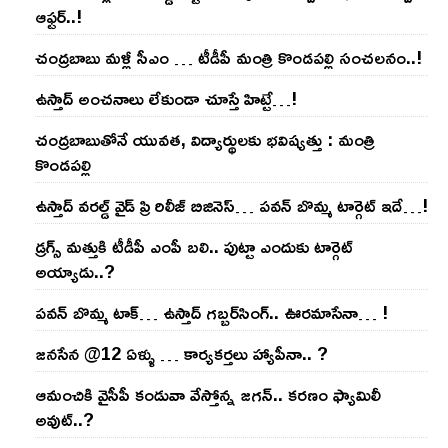
ఆఫ్ట‌ర్‌..!
చంద్ర‌బాబు మ‌ళ్లీ సీఎం … టీడీపీ మంత్రి కొండ‌ప‌ల్లి సంచ‌ల‌నం..!
ఉస్తాద్ అంచ‌నాలు లేకుండా చూస్తే హిట్టే…!
చంద్ర‌బాబుతోనే యువ‌త‌, విద్యార్థుల‌కు భ‌విష్య‌త్తు : మంత్రి
కొండ‌ప‌ల్లి
ఉస్తాద్ వ‌ర‌ల్డ్ వైడ్ ప్రి రిలీజ్ బిజినెస్‌… ప‌వ‌న్ బొమ్మ టార్గెట్ ఇదే…!
డ్రగ్స్ మత్తుకి టీడీపీ ఎంపీ బలి.. పుట్టా ఎందుకు టార్గెట్
అయ్యాడు..?
ప‌వ‌న్ బొమ్మ టాక్‌… ఉస్తాద్ గ‌బ్బ‌ర్‌సింగ్‌.. ఊర‌మాసేనా… !
జనసేన @12 ఏళ్ళు … కార్యకర్తలు హ్యాపీనా.. ?
ఆమంచికి వైసీపీ కండువా వేస్తోన్న జ‌గ‌న్‌.. క‌ర‌ణం ఫ్యామిలీ
అవుట్‌..?