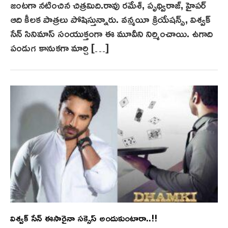
జంట‌గా న‌టించిన చిత్ర‌మిది.రావు రమేశ్, పృథ్విరాజ్‌, హైపర్‌
ఆది కీలక పాత్రలు పోషిస్తున్నారు. వన్మయీ క్రియేషన్స్, విశ్వక్
సేన్ సినిమాస్ సంయుక్తంగా ఈ మూవీని నిర్మించాయి. ఉగాది
పండుగ కానుక‌గా మార్చి […]
విశ్వక్ సేన్ ఈసారైనా సక్సెస్ అందుకుంటారా..!!