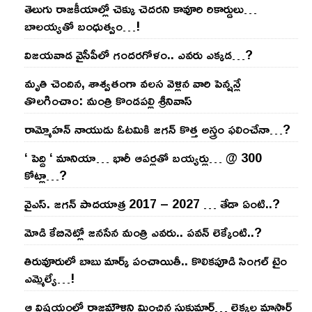
తెలుగు రాజ‌కీయాల్లో చెక్కు చెద‌ర‌ని కావూరి రికార్డులు…
బాల‌య్యతో బంధుత్వం…!
విజ‌య‌వాడ వైసీపీలో గంద‌ర‌గోళం.. ఎవ‌రు ఎక్క‌డ‌…?
మృతి చెందిన, శాశ్వతంగా వలస వెళ్లిన వారి పెన్ష‌న్లే
తొల‌గించాం: మంత్రి కొండపల్లి శ్రీనివాస్
రామ్మోహ‌న్ నాయుడు ఓట‌మికి జ‌గ‌న్ కొత్త అస్త్రం ఫ‌లించేనా…?
‘ పెద్ది ‘ మానియా… భారీ ఆప‌ర్ల‌తో బ‌య్య‌ర్లు… @ 300
కోట్లా…?
వైఎస్‌. జ‌గ‌న్ పాద‌యాత్ర 2017 – 2027 … తేడా ఏంటి..?
మోడి కేబినెట్లో జ‌నసేన మంత్రి ఎవ‌రు.. ప‌వ‌న్ లెక్కేంటి..?
తిరువూరులో బాబు మార్క్ పంచాయితీ.. కొలిక‌పూడి సింగ‌ల్ టైం
ఎమ్మెల్యే…!
ఆ విష‌యంలో రాజ‌మౌళిని మించిన సుకుమార్‌… లెక్క‌ల మాస్టార్