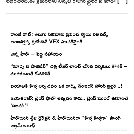
లభించింది.ఈ క్రమంలోని నిన్నటి రోజున ట్రైలర్ ని కూడా […]
రాంజీ డాట్: తెలుగు సినిమాకు ప్రపంచ స్థాయి విజువల్స్
అందిస్తోన్న క్రియేటివ్ VFX సూపర్‌వైజర్
చిన్న హీరో – పెద్ద సహాయం
“సూర్య బి పాజిటివ్” చిత్ర టీజర్ లాంచ్ చేసిన‌ దర్శకులు కౌశిక్ –
మురళీకాంత్ దేవసోత్
భయానికి కొత్త నిర్వచనం ఒక డార్క్, డేంజరస్ హారర్ థ్రిల్లర్ ..!
జయశంకర్: ట్రెండ్‌ ఫాలో అవ్వడం కాదు.. ట్రెండ్‌ ముందే ఊహించే
‘విజనరీ’!
హీరోయిన్ శ్రీజ డైరెక్ష‌న్ & హీరోయిన్‌గా “కొత్త కొత్తగా” సాంగ్
ఆల్బమ్ లాంఛ్