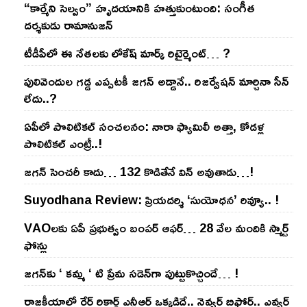
“కార్మేని సెల్వం” హృదయానికి హత్తుకుంటుంది: సంగీత
దర్శకుడు రామానుజన్
టీడీపీలో ఈ నేత‌ల‌కు లోకేష్ మార్క్ రిటైర్మెంట్‌… ?
పులివెందుల గ‌డ్డ ఎప్ప‌ట‌కీ జ‌గ‌న్ అడ్డానే.. రిజ‌ర్వేష‌న్ మార్చినా సీన్
లేదు..?
ఏపీలో పొలిటిక‌ల్ సంచ‌ల‌నం: నారా ఫ్యామిలీ అత్తా, కోడ‌ళ్ల
పొలిటికల్ ఎంట్రీ..!
జ‌గ‌న్ సెంచ‌రీ కాదు… 132 కొడితేనే విన్ అవుతాడు…!
Suyodhana Review: ప్రియదర్శి ‘సుయోధన’ రివ్యూ.. !
VAOల‌కు ఏపీ ప్ర‌భుత్వం బంప‌ర్ ఆఫ‌ర్‌… 28 వేల మందికి స్మార్ట్
ఫోన్లు
జ‌గ‌న్‌కు ‘ క‌మ్మ ‘ టి ప్రేమ స‌డెన్‌గా పుట్టుకొచ్చిందే… !
రాజ‌కీయాల్లో రేర్ రికార్డ్ ఎన్టీఆర్ ఒక్క‌డిదే.. నెవ్వ‌ర్ బిఫోర్‌.. ఎవ్వ‌ర్