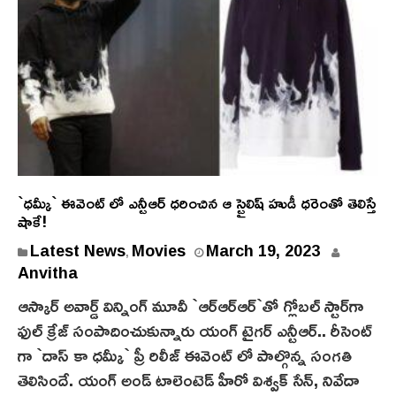
`ధ‌మ్కీ` ఈవెంట్ లో ఎన్టీఆర్ ధ‌రించిన ఆ స్టైలిష్ హుడీ ధ‌రెంతో తెలిస్తే
షాకే!
Latest News
Movies
March 19, 2023
,
Anvitha
ఆస్కార్ అవార్డ్ విన్నింగ్ మూవీ `ఆర్ఆర్ఆర్`తో గ్లోబల్ స్టార్‏గా
ఫుల్ క్రేజ్ సంపాదించుకున్నారు యంగ్ టైగర్ ఎన్టీఆర్.. రీసెంట్
గా `దాస్ కా ధ‌మ్కీ` ప్రీ రిలీజ్ ఈవెంట్ లో పాల్గొన్న సంగ‌తి
తెలిసిందే. యంగ్ అండ్ టాలెంటెడ్ హీరో విశ్వ‌క్ సేన్‌, నివేదా