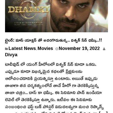
ట్రైలర్: మాస్ యాక్షన్ తో అదరగొడుతున్న.. విశ్వక్ సేన్ ధమ్కీ..!!
Latest News
Movies
November 19, 2022
,
Divya
టాలీవుడ్ లో యంగ్ హీరోలలో విశ్వక్ సేన్ కూడా ఒకరు.
ఎప్పుడూ కూడా విభిన్నమైన కథలతో ప్రేక్షకులను
ఆలోచించడానికి ప్రయత్నిస్తూ ఉంటారు. అయితే ఇప్పుడు
తాజాగా తన దర్శకత్వంలోనే తానే హీరో గా తెరకెక్కిస్తున్న
తాజా చిత్రం.. దాస్ కా ధమ్కీ. ఈ సినిమాని పాన్ ఇండియా
లెవెల్ లో తెరకెక్కిస్తూ ఉన్నారు. ఇటీవల ఈ సినిమాకు
సంబంధించి ఫస్ట్ లుక్ పోస్టర్ విడుదలవ్వగా మంచి రెస్పాన్స్