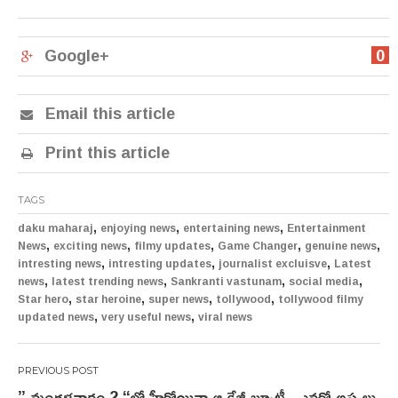
Google+
0
Email this article
Print this article
TAGS
,
,
,
daku maharaj
enjoying news
entertaining news
Entertainment
,
,
,
,
,
News
exciting news
filmy updates
Game Changer
genuine news
,
,
,
intresting news
intresting updates
journalist excluisve
Latest
,
,
,
,
news
latest trending news
Sankranti vastunam
social media
,
,
,
,
Star hero
star heroine
super news
tollywood
tollywood filmy
,
,
updated news
very useful news
viral news
Post
” మంగళవారం 2 “లో హీరోయిన్గా ఆ క్రేజీ బ్యూటీ.. ఎవరో అస్సలు