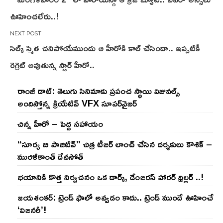
navigation
ఊహించలేరు..!
సిల్క్ స్మిత చనిపోయేముందు ఆ హీరోకి కాల్ చేసిందా.. ఇప్పటికీ
రెగ్రెట్ అవుతున్న స్టార్ హీరో..
రాంజీ డాట్: తెలుగు సినిమాకు ప్రపంచ స్థాయి విజువల్స్
అందిస్తోన్న క్రియేటివ్ VFX సూపర్‌వైజర్
చిన్న హీరో – పెద్ద సహాయం
“సూర్య బి పాజిటివ్” చిత్ర టీజర్ లాంచ్ చేసిన‌ దర్శకులు కౌశిక్ –
మురళీకాంత్ దేవసోత్
భయానికి కొత్త నిర్వచనం ఒక డార్క్, డేంజరస్ హారర్ థ్రిల్లర్ ..!
జయశంకర్: ట్రెండ్‌ ఫాలో అవ్వడం కాదు.. ట్రెండ్‌ ముందే ఊహించే
‘విజనరీ’!