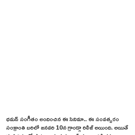
థ‌మన్ సంగీతం అందించిన ఈ సినిమా.. ఈ సంవత్సరం
సంక్రాంతి బరిలో జనవరి 10న గ్రాండ్గా రిలీజ్ అయింది. అయితే