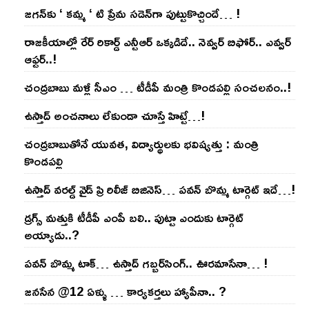
జ‌గ‌న్‌కు ‘ క‌మ్మ ‘ టి ప్రేమ స‌డెన్‌గా పుట్టుకొచ్చిందే… !
రాజ‌కీయాల్లో రేర్ రికార్డ్ ఎన్టీఆర్ ఒక్క‌డిదే.. నెవ్వ‌ర్ బిఫోర్‌.. ఎవ్వ‌ర్
ఆఫ్ట‌ర్‌..!
చంద్ర‌బాబు మ‌ళ్లీ సీఎం … టీడీపీ మంత్రి కొండ‌ప‌ల్లి సంచ‌ల‌నం..!
ఉస్తాద్ అంచ‌నాలు లేకుండా చూస్తే హిట్టే…!
చంద్ర‌బాబుతోనే యువ‌త‌, విద్యార్థుల‌కు భ‌విష్య‌త్తు : మంత్రి
కొండ‌ప‌ల్లి
ఉస్తాద్ వ‌ర‌ల్డ్ వైడ్ ప్రి రిలీజ్ బిజినెస్‌… ప‌వ‌న్ బొమ్మ టార్గెట్ ఇదే…!
డ్రగ్స్ మత్తుకి టీడీపీ ఎంపీ బలి.. పుట్టా ఎందుకు టార్గెట్
అయ్యాడు..?
ప‌వ‌న్ బొమ్మ టాక్‌… ఉస్తాద్ గ‌బ్బ‌ర్‌సింగ్‌.. ఊర‌మాసేనా… !
జనసేన @12 ఏళ్ళు … కార్యకర్తలు హ్యాపీనా.. ?