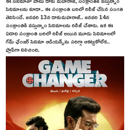
ఈ సినిమాతో పాటు డాకు మ‌హ‌రాజ్‌, సంక్రాంతికి వస్తున్నాం
సినిమాల‌ను కూడా.. ఈ సంక్రాంతి బ‌రిలో రిలీజ్ చేసిన సంగతి
తెలిసిందే. జనవరి 13న డాకుమహ‌రాజ్‌.. జనవరి 14న
సంక్రాంతికి వస్తున్నాం సినిమాలను రిలీజ్ చేశారు. ఇక ఈ
ఏడాది సంక్రాంతి బ‌రిలో రిలీజ్ అయిన మూడు సినిమాలలో
గేమ్ ఛేంజర్ సినిమా ఆడియన్స్‌ను సరిగ్గా ఆకట్టుకోలేక..
ఫ్లాప్‌గా నిలిచింది.