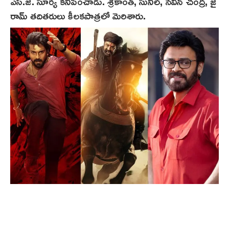
ఎస్.జే. సూర్య‌ కనిపించాడు. శ్రీకాంత్, సునీల్, న‌వీన్ చంద్ర, జై
రామ్ తదితరులు కీలకపాత్రలో మెరిశారు.