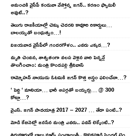
ఆమంచికి వైసీపీ కండువా వేస్తోన్న జ‌గ‌న్‌.. క‌ర‌ణం ఫ్యామిలీ
అవుట్‌..?
తెలుగు రాజ‌కీయాల్లో చెక్కు చెద‌ర‌ని కావూరి రికార్డులు…
బాల‌య్యతో బంధుత్వం…!
విజ‌య‌వాడ వైసీపీలో గంద‌ర‌గోళం.. ఎవ‌రు ఎక్క‌డ‌…?
మృతి చెందిన, శాశ్వతంగా వలస వెళ్లిన వారి పెన్ష‌న్లే
తొల‌గించాం: మంత్రి కొండపల్లి శ్రీనివాస్
రామ్మోహ‌న్ నాయుడు ఓట‌మికి జ‌గ‌న్ కొత్త అస్త్రం ఫ‌లించేనా…?
‘ పెద్ది ‘ మానియా… భారీ ఆప‌ర్ల‌తో బ‌య్య‌ర్లు… @ 300
కోట్లా…?
వైఎస్‌. జ‌గ‌న్ పాద‌యాత్ర 2017 – 2027 … తేడా ఏంటి..?
మోడి కేబినెట్లో జ‌నసేన మంత్రి ఎవ‌రు.. ప‌వ‌న్ లెక్కేంటి..?
తిరువూరులో బాబు మార్క్ పంచాయితీ.. కొలిక‌పూడి సింగ‌ల్ టైం