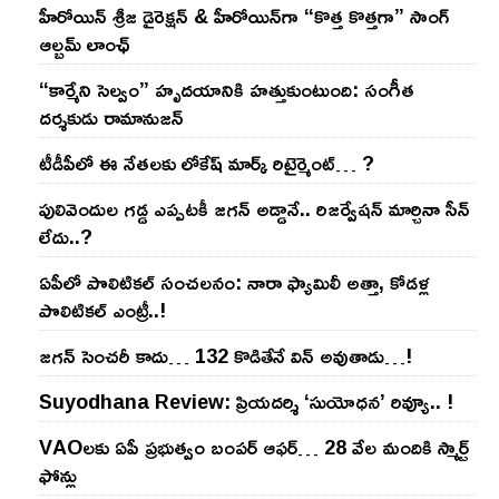
హీరోయిన్ శ్రీజ డైరెక్ష‌న్ & హీరోయిన్‌గా “కొత్త కొత్తగా” సాంగ్
ఆల్బమ్ లాంఛ్
“కార్మేని సెల్వం” హృదయానికి హత్తుకుంటుంది: సంగీత
దర్శకుడు రామానుజన్
టీడీపీలో ఈ నేత‌ల‌కు లోకేష్ మార్క్ రిటైర్మెంట్‌… ?
పులివెందుల గ‌డ్డ ఎప్ప‌ట‌కీ జ‌గ‌న్ అడ్డానే.. రిజ‌ర్వేష‌న్ మార్చినా సీన్
లేదు..?
ఏపీలో పొలిటిక‌ల్ సంచ‌ల‌నం: నారా ఫ్యామిలీ అత్తా, కోడ‌ళ్ల
పొలిటికల్ ఎంట్రీ..!
జ‌గ‌న్ సెంచ‌రీ కాదు… 132 కొడితేనే విన్ అవుతాడు…!
Suyodhana Review: ప్రియదర్శి ‘సుయోధన’ రివ్యూ.. !
VAOల‌కు ఏపీ ప్ర‌భుత్వం బంప‌ర్ ఆఫ‌ర్‌… 28 వేల మందికి స్మార్ట్
ఫోన్లు