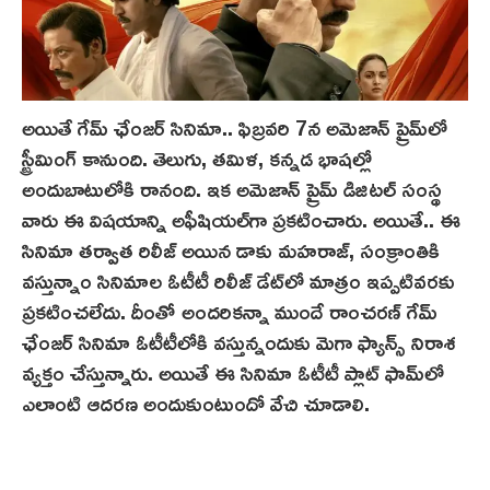
అయితే గేమ్ ఛేంజ‌ర్‌ సినిమా.. ఫిబ్రవరి 7న అమెజాన్ ప్రైమ్‌లో
స్ట్రీమింగ్ కానుంది. తెలుగు, తమిళ, కన్నడ భాషల్లో
అందుబాటులోకి రానంది. ఇక అమెజాన్ ప్రైమ్ డిజిటల్ సంస్థ
వారు ఈ విషయాన్ని అఫీషియల్‌గా ప్రకటించారు. అయితే.. ఈ
సినిమా తర్వాత రిలీజ్ అయిన డాకు మహ‌రాజ్‌, సంక్రాంతికి
వస్తున్నాం సినిమాల ఓటీటీ రిలీజ్ డేట్‌లో మాత్రం ఇప్పటివరకు
ప్రకటించలేదు. దీంతో అందరికన్నా ముందే రాంచరణ్ గేమ్
ఛేంజ‌ర్‌ సినిమా ఓటీటీలోకి వస్తున్నందుకు మెగా ఫ్యాన్స్ నిరాశ
వ్యక్తం చేస్తున్నారు. అయితే ఈ సినిమా ఓటీటీ ప్లాట్ ఫామ్‌లో
ఎలాంటి ఆదరణ అందుకుంటుందో వేచి చూడాలి.