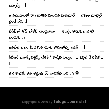
ఎమ్మెల్యే…!
ఆ విష‌యంలో రాజ‌మౌళిని మించిన సుకుమార్‌… లెక్క‌ల మాస్టార్
ట్రెండే వేరు..!
టీడీపీలో VS లోకేష్ చంద్ర‌బాబు…. తండ్రి, కొడుకుల పోటీ
ఎందుకు..?
జ‌న‌సేన బ‌లం మీద గురి చూసి కొడుతోన్న జ‌గ‌న్‌… !
పీవీఆర్ ఐనాక్స్ పిక్చర్స్ చేతికి ‘ కార్మేని సెల్వం ‘ .. ఏప్రిల్ 3 రిలీజ్ ..
!
తన కోపమే తన శత్రువు 😡 బాలినేని బలి.. ?😟
Telugu Journalist
Copyright © 2026 by
.