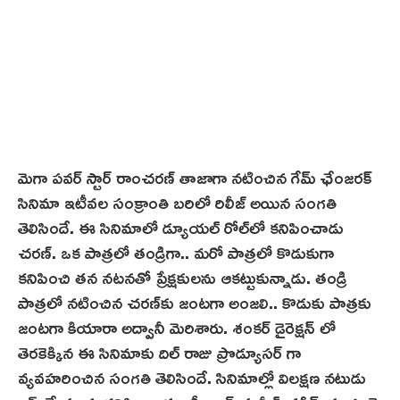
మెగా పవర్ స్టార్ రాంచరణ్ తాజాగా నటించిన గేమ్ ఛేంజ‌ర‌క్‌
సినిమా ఇటీవల సంక్రాంతి బ‌రిలో రిలీజ్ అయిన సంగతి
తెలిసిందే. ఈ సినిమాలో డ్యూయ‌ల్ రోల్‌లో కనిపించాడు
చ‌ర‌ణ్‌. ఒక పాత్రలో తండ్రిగా.. మరో పాత్రలో కొడుకుగా
కనిపించి తన నటనతో ప్రేక్షకులను ఆకట్టుకున్నాడు. తండ్రి
పాత్రలో నటించిన చరణ్‌కు జంటగా అంజ‌లి.. కొడుకు పాత్రకు
జంట‌గా కియారా అద్వానీ మెరిశారు. శంకర్ డైరెక్షన్ లో
తెర‌కెక్కిన‌ ఈ సినిమాకు దిల్ రాజు ప్రొడ్యూసర్ గా
వ్యవహరించిన సంగతి తెలిసిందే. సినిమాల్లో విలక్షణ న‌టుడు