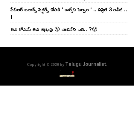
పీవీఆర్ ఐనాక్స్ పిక్చర్స్ చేతికి ‘ కార్మేని సెల్వం ‘ .. ఏప్రిల్ 3 రిలీజ్ ..
!
తన కోపమే తన శత్రువు 😡 బాలినేని బలి.. ?😟
Telugu Journalist
Copyright © 2026 by
.