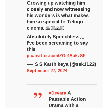
Growing up watching him
closely and now witnessing
his wonders is what makes
him so special to Telugu
cinema. 🙏🏻🙏🏻
Absolutely Speechless…
I’ve been screaming to say
this……
pic.twitter.com/ZGr4AakzSF
— S S Karthikeya (@ssk1122)
September 27, 2024
A
#Devara
Passable Action
Drama with a