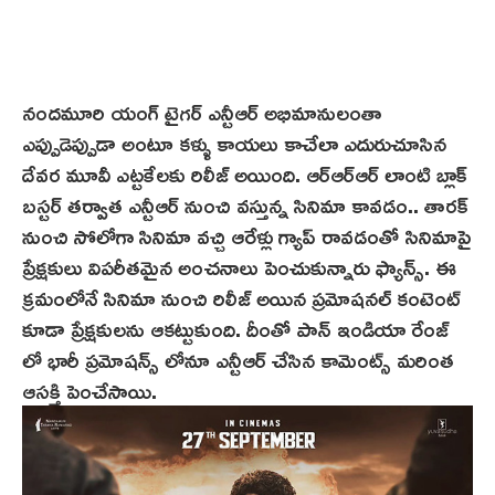
నందమూరి యంగ్ టైగర్ ఎన్టీఆర్ అభిమానులంతా
ఎప్పుడెప్పుడా అంటూ కళ్ళు కాయలు కాచేలా ఎదురుచూసిన
దేవర మూవీ ఎట్టకేలకు రిలీజ్ అయింది. ఆర్‌ఆర్ఆర్ లాంటి బ్లాక్
బస్టర్ తర్వాత ఎన్టీఆర్ నుంచి వస్తున్న సినిమా కావడం.. తారక్
నుంచి సోలోగా సినిమా వచ్చి ఆరేళ్లు గ్యాప్ రావడంతో సినిమాపై
ప్రేక్షకులు విపరీతమైన అంచనాలు పెంచుకున్నారు ఫ్యాన్స్‌. ఈ
క్రమంలోనే సినిమా నుంచి రిలీజ్ అయిన ప్రమోషనల్ కంటెంట్
కూడా ప్రేక్షకులను ఆకట్టుకుంది. దీంతో పాన్ ఇండియా రేంజ్
లో భారీ ప్రమోషన్స్ లోనూ ఎన్టీఆర్ చేసిన కామెంట్స్ మరింత
ఆసక్తి పెంచేసాయి.