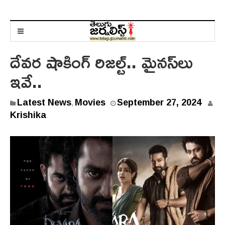
దేవ‌ర షాకింగ్ రిజ‌ల్ట్.. మైన‌స్‌లు
ఇవే..
Latest News
Movies
September 27, 2024
,
Krishika