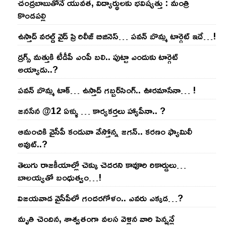
చంద్ర‌బాబుతోనే యువ‌త‌, విద్యార్థుల‌కు భ‌విష్య‌త్తు : మంత్రి
కొండ‌ప‌ల్లి
ఉస్తాద్ వ‌ర‌ల్డ్ వైడ్ ప్రి రిలీజ్ బిజినెస్‌… ప‌వ‌న్ బొమ్మ టార్గెట్ ఇదే…!
డ్రగ్స్ మత్తుకి టీడీపీ ఎంపీ బలి.. పుట్టా ఎందుకు టార్గెట్
అయ్యాడు..?
ప‌వ‌న్ బొమ్మ టాక్‌… ఉస్తాద్ గ‌బ్బ‌ర్‌సింగ్‌.. ఊర‌మాసేనా… !
జనసేన @12 ఏళ్ళు … కార్యకర్తలు హ్యాపీనా.. ?
ఆమంచికి వైసీపీ కండువా వేస్తోన్న జ‌గ‌న్‌.. క‌ర‌ణం ఫ్యామిలీ
అవుట్‌..?
తెలుగు రాజ‌కీయాల్లో చెక్కు చెద‌ర‌ని కావూరి రికార్డులు…
బాల‌య్యతో బంధుత్వం…!
విజ‌య‌వాడ వైసీపీలో గంద‌ర‌గోళం.. ఎవ‌రు ఎక్క‌డ‌…?
మృతి చెందిన, శాశ్వతంగా వలస వెళ్లిన వారి పెన్ష‌న్లే