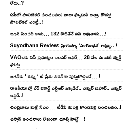
లేదు..?
ఏపీలో పొలిటిక‌ల్ సంచ‌ల‌నం: నారా ఫ్యామిలీ అత్తా, కోడ‌ళ్ల
పొలిటికల్ ఎంట్రీ..!
జ‌గ‌న్ సెంచ‌రీ కాదు… 132 కొడితేనే విన్ అవుతాడు…!
Suyodhana Review: ప్రియదర్శి ‘సుయోధన’ రివ్యూ.. !
VAOల‌కు ఏపీ ప్ర‌భుత్వం బంప‌ర్ ఆఫ‌ర్‌… 28 వేల మందికి స్మార్ట్
ఫోన్లు
జ‌గ‌న్‌కు ‘ క‌మ్మ ‘ టి ప్రేమ స‌డెన్‌గా పుట్టుకొచ్చిందే… !
రాజ‌కీయాల్లో రేర్ రికార్డ్ ఎన్టీఆర్ ఒక్క‌డిదే.. నెవ్వ‌ర్ బిఫోర్‌.. ఎవ్వ‌ర్
ఆఫ్ట‌ర్‌..!
చంద్ర‌బాబు మ‌ళ్లీ సీఎం … టీడీపీ మంత్రి కొండ‌ప‌ల్లి సంచ‌ల‌నం..!
ఉస్తాద్ అంచ‌నాలు లేకుండా చూస్తే హిట్టే…!