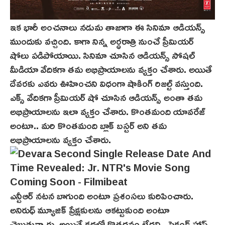
ఇక‌ భారీ అంచనాలు నడుమ తాజాగా ఈ సినిమా ఆడియన్స్
ముందుకు వచ్చింది. కాగా నిన్న అర్ధరాత్రి నుంచే ప్రీమియర్
షోలు పడిపోయాయి. సినిమా చూసిన ఆడియన్స్‌ సోషల్
మీడియా వేదికగా తమ అభిప్రాయాలను వ్యక్తం చేశారు. అయితే
దేవరకు ఎవరు ఊహించని విధంగా షాకింగ్ రిజల్ట్ వస్తుంది.
ఎక్స్ వేదికగా ప్రీమియర్ షో చూసిన ఆడియన్స్ అంతా తమ
అభిప్రాయాలను ఇలా వ్యక్తం చేశారు. కొంతమంది యావరేజ్
అంటూ.. మరి కొంతమంది బ్లాక్ బస్టర్ అని తమ
అభిప్రాయాలను వ్యక్తం చేశారు.
ఎన్టీఆర్ నటన బాగుంది అంటూ ప్రశంసలు కురిపించారు.
అనిరుధ్‌ మ్యూజిక్ ప్రేక్షకులను ఆకట్టుకుంది అంటూ
చెబుతున్నారు. అయితే కథలో కొత్తదనం లేదని.. సెకండ్ హాఫ్