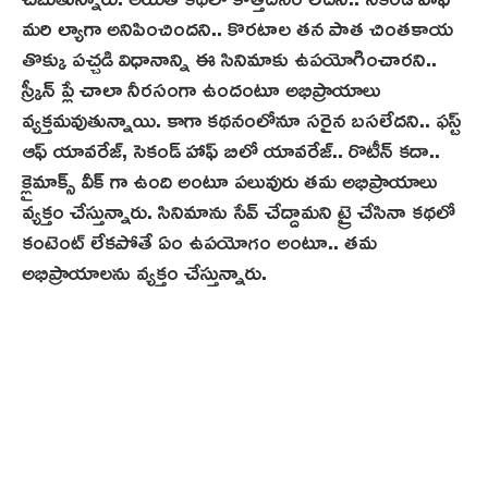
మరి ల్యాగా అనిపించిందని.. కొరటాల తన పాత చింతకాయ
తొక్కు పచ్చడి విధానాన్ని ఈ సినిమాకు ఉపయోగించారని..
స్క్రీన్ ప్లే చాలా నీరసంగా ఉందంటూ అభిప్రాయాలు
వ్యక్తమవుతున్నాయి. కాగా కథనంలోనూ సరైన బసలేదని.. ఫస్ట్
ఆఫ్ యావరేజ్, సెకండ్ హాఫ్ బిలో యావరేజ్.. రొటీన్ కదా..
క్లైమాక్స్‌ వీక్ గా ఉంది అంటూ పలువురు తమ అభిప్రాయాలు
వ్యక్తం చేస్తున్నారు. సినిమాను సేవ్ చేద్దామని ట్రై చేసినా కథలో
కంటెంట్ లేకపోతే ఏం ఉపయోగం అంటూ.. తమ
అభిప్రాయాలను వ్యక్తం చేస్తున్నారు.