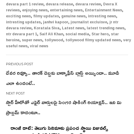
,
,
,
devara part 1 review
devara release
devara review
Devra X
,
,
,
,
reviews
enjoying news
entertaining news
Entertainment News
,
,
,
,
exciting news
filmy updates
genuine news
intresting news
,
,
,
intresting updates
janhvi kapoor
journalist excluisve
jr ntr
,
,
,
,
devara review
Koratala Siva
Latest news
latest trending news
,
,
,
,
ntr devara part 1
Saif Ali Khan
social media
Star hero
star
,
,
,
,
heroine
super news
tollywood
tollywood filmy updated news
very
,
useful news
viral news
Post
దేవ‌ర రివ్యూ.. తార‌క్ దెబ్బ‌కు బాక్సాఫీస్ బ్లాస్ట్ అయ్యిందా.. మూవీ
navigation
ఎలా ఉందంటే..
స్టార్ హీరోతో ఎఫైర్ వార్తులపై సింగ‌ర షాకింగ్ రియాక్ష‌న్.. ఇది మి
ప్రాబ్ల‌మ్ కాదంటూ..
రాంజీ డాట్: తెలుగు సినిమాకు ప్రపంచ స్థాయి విజువల్స్