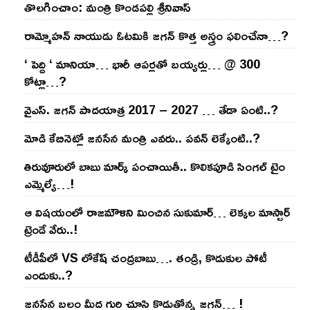
తొల‌గించాం: మంత్రి కొండపల్లి శ్రీనివాస్
రామ్మోహ‌న్ నాయుడు ఓట‌మికి జ‌గ‌న్ కొత్త అస్త్రం ఫ‌లించేనా…?
‘ పెద్ది ‘ మానియా… భారీ ఆప‌ర్ల‌తో బ‌య్య‌ర్లు… @ 300
కోట్లా…?
వైఎస్‌. జ‌గ‌న్ పాద‌యాత్ర 2017 – 2027 … తేడా ఏంటి..?
మోడి కేబినెట్లో జ‌నసేన మంత్రి ఎవ‌రు.. ప‌వ‌న్ లెక్కేంటి..?
తిరువూరులో బాబు మార్క్ పంచాయితీ.. కొలిక‌పూడి సింగ‌ల్ టైం
ఎమ్మెల్యే…!
ఆ విష‌యంలో రాజ‌మౌళిని మించిన సుకుమార్‌… లెక్క‌ల మాస్టార్
ట్రెండే వేరు..!
టీడీపీలో VS లోకేష్ చంద్ర‌బాబు…. తండ్రి, కొడుకుల పోటీ
ఎందుకు..?
జ‌న‌సేన బ‌లం మీద గురి చూసి కొడుతోన్న జ‌గ‌న్‌… !