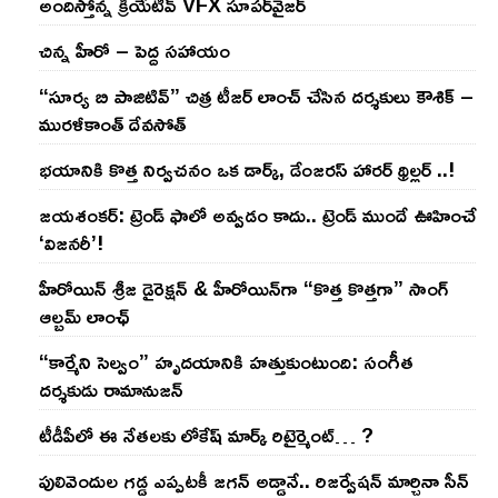
అందిస్తోన్న క్రియేటివ్ VFX సూపర్‌వైజర్
చిన్న హీరో – పెద్ద సహాయం
“సూర్య బి పాజిటివ్” చిత్ర టీజర్ లాంచ్ చేసిన‌ దర్శకులు కౌశిక్ –
మురళీకాంత్ దేవసోత్
భయానికి కొత్త నిర్వచనం ఒక డార్క్, డేంజరస్ హారర్ థ్రిల్లర్ ..!
జయశంకర్: ట్రెండ్‌ ఫాలో అవ్వడం కాదు.. ట్రెండ్‌ ముందే ఊహించే
‘విజనరీ’!
హీరోయిన్ శ్రీజ డైరెక్ష‌న్ & హీరోయిన్‌గా “కొత్త కొత్తగా” సాంగ్
ఆల్బమ్ లాంఛ్
“కార్మేని సెల్వం” హృదయానికి హత్తుకుంటుంది: సంగీత
దర్శకుడు రామానుజన్
టీడీపీలో ఈ నేత‌ల‌కు లోకేష్ మార్క్ రిటైర్మెంట్‌… ?
పులివెందుల గ‌డ్డ ఎప్ప‌ట‌కీ జ‌గ‌న్ అడ్డానే.. రిజ‌ర్వేష‌న్ మార్చినా సీన్