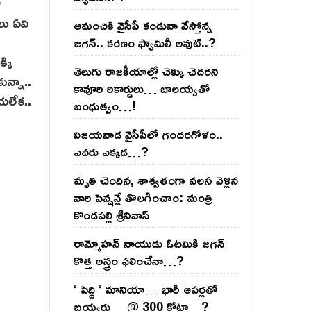
ో
లు ఏవి
ఆమంచికి వైసీపీ కండువా వేస్తోన్న
జ‌గ‌న్‌.. క‌ర‌ణం ఫ్యామిలీ అవుట్‌..?
్కి
తెలుగు రాజ‌కీయాల్లో చెక్కు చెద‌ర‌ని
ున్నా..
కావూరి రికార్డులు… బాల‌య్యతో
ేయలేక..
బంధుత్వం…!
విజ‌య‌వాడ వైసీపీలో గంద‌ర‌గోళం..
ఎవ‌రు ఎక్క‌డ‌…?
మృతి చెందిన, శాశ్వతంగా వలస వెళ్లిన
వారి పెన్ష‌న్లే తొల‌గించాం: మంత్రి
కొండపల్లి శ్రీనివాస్
రామ్మోహ‌న్ నాయుడు ఓట‌మికి జ‌గ‌న్
కొత్త అస్త్రం ఫ‌లించేనా…?
‘ పెద్ది ‘ మానియా… భారీ ఆప‌ర్ల‌తో
బ‌య్య‌ర్లు… @ 300 కోట్లా…?