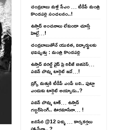
చంద్ర‌బాబు మ‌ళ్లీ సీఎం … టీడీపీ మంత్రి
కొండ‌ప‌ల్లి సంచ‌ల‌నం..!
ఉస్తాద్ అంచ‌నాలు లేకుండా చూస్తే
హిట్టే…!
చంద్ర‌బాబుతోనే యువ‌త‌, విద్యార్థుల‌కు
భ‌విష్య‌త్తు : మంత్రి కొండ‌ప‌ల్లి
ఉస్తాద్ వ‌ర‌ల్డ్ వైడ్ ప్రి రిలీజ్ బిజినెస్‌…
ప‌వ‌న్ బొమ్మ టార్గెట్ ఇదే…!
డ్రగ్స్ మత్తుకి టీడీపీ ఎంపీ బలి.. పుట్టా
ఎందుకు టార్గెట్ అయ్యాడు..?
ప‌వ‌న్ బొమ్మ టాక్‌… ఉస్తాద్
గ‌బ్బ‌ర్‌సింగ్‌.. ఊర‌మాసేనా… !
జనసేన @12 ఏళ్ళు … కార్యకర్తలు
హ్యాపీనా.. ?