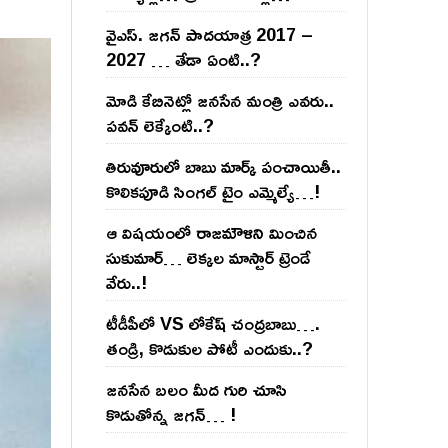
వైఎస్‌. జ‌గ‌న్ పాద‌యాత్ర 2017 –
2027 … తేడా ఏంటి..?
మోడి కేబినెట్లో జ‌నసేన మంత్రి ఎవ‌రు..
ప‌వ‌న్ లెక్కేంటి..?
తిరువూరులో బాబు మార్క్ పంచాయితీ..
కొలిక‌పూడి సింగ‌ల్ టైం ఎమ్మెల్యే…!
ఆ విష‌యంలో రాజ‌మౌళిని మించిన
సుకుమార్‌… లెక్క‌ల మాస్టార్ ట్రెండే
వేరు..!
టీడీపీలో VS లోకేష్ చంద్ర‌బాబు….
తండ్రి, కొడుకుల పోటీ ఎందుకు..?
జ‌న‌సేన బ‌లం మీద గురి చూసి
కొడుతోన్న జ‌గ‌న్‌… !