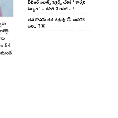
పీవీఆర్ ఐనాక్స్ పిక్చర్స్ చేతికి ‘ కార్మేని
సెల్వం ‘ .. ఏప్రిల్ 3 రిలీజ్ .. !
తన కోపమే తన శత్రువు 😡 బాలినేని
ారా
బలి.. ?😟
ెక్ట్
తను
లం 54
కముందే