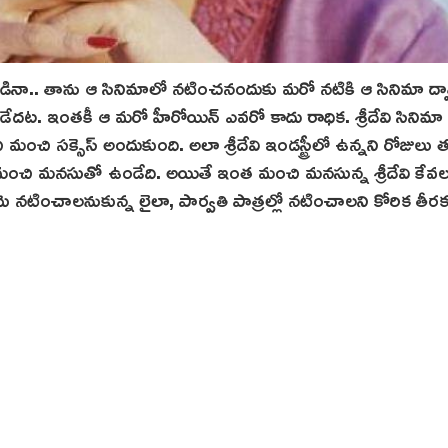
డినా.. తాను ఆ సినిమాలో నటించనందుకు మరో నటికి ఆ సినిమా ద్వ
దట. ఇంతకీ ఆ మరో హీరోయిన్ ఎవరో కాదు రాధిక. శ్రీదేవి సినిమా రిజ
ి సక్సెస్ అందుకుంది. అలా శ్రీదేవి ఇండస్ట్రీలో ఉన్న‌ని రోజులు 
మంచి మనసుతో ఉండేది. అయితే ఇంత మంచి మనసున్న శ్రీదేవి కేవ
ించాలనుకున్న లైలా, పార్వతి పాత్రల్లో నటించాలని కోరిక తీర