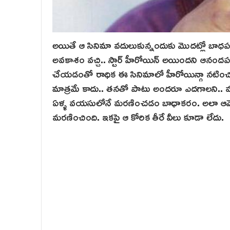
అయితే ఆ సినిమా వదులుకున్నందుకు మొదట్లో బాధప
అవకాశం వచ్చి.. స్టార్ హీరోయిన్ అయిందని ఆనందపడే
చేయడంతో రాధిక ఈ సినిమాలో హీరోయిన్గా నటించి మంచ
మాత్రమే కాదు.. తనతో పాటు అందరూ ఎదగాలని.. 
ఏళ్ళ వయసులోనే మరణించడం బాధాకరం. అలా ఆమె నట
మరణించింది. ఇకపై ఆ కోరిక తీరే వీలు కూడా లేదు.