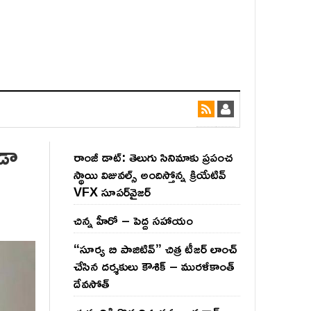
డా
రాంజీ డాట్: తెలుగు సినిమాకు ప్రపంచ
స్థాయి విజువల్స్ అందిస్తోన్న క్రియేటివ్
VFX సూపర్‌వైజర్
చిన్న హీరో – పెద్ద సహాయం
“సూర్య బి పాజిటివ్” చిత్ర టీజర్ లాంచ్
చేసిన‌ దర్శకులు కౌశిక్ – మురళీకాంత్
దేవసోత్