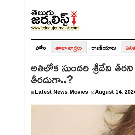
హోం
తాజా వార్తలు
రాజ‌కీయాలు
సిన
అతిలోక సుందరి శ్రీదేవి తీర
తీరదుగా..?
Latest News
Movies
August 14, 202
,