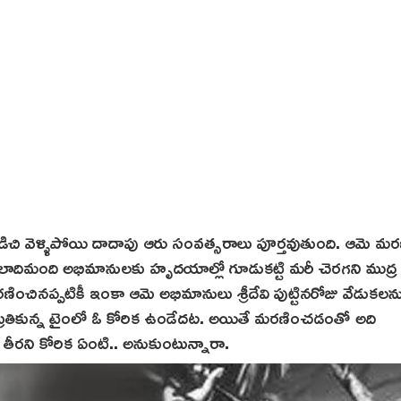
విడిచి వెళ్ళిపోయి దాదాపు ఆరు సంవత్సరాలు పూర్తవుతుంది. ఆమె మర
 లక్షలాదిమంది అభిమానులకు హృదయాల్లో గూడుకట్టి మరీ చెరగని ముద్ర
రణించినప్పటికీ ఇంకా ఆమె అభిమానులు శ్రీదేవి పుట్టినరోజు వేడుకలన
బ్రతికున్న టైంలో ఓ కోరిక ఉండేదట. అయితే మరణించడంతో అది
 తీరని కోరిక ఏంటి.. అనుకుంటున్నారా.