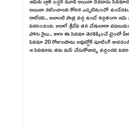
ఆమెకు బ్లాక్ బస్టర్ మూవీ అయినా దేవదాసు సినిమాల
అయినా నటించాలని కోరిక ఎప్పటినుంచో ఉండేదట. 
రాలేదని.. అలాంటి పాత్ర వచ్చి ఉంటే కచ్చితంగా ఆమ
వివరించింది. అలాగే శ్రీదేవి తన చేతులారా వదులుకున్న బ
పోగు రైలు.. కాగా ఈ సినిమా తెరకెక్కించే టైంలో హీ
సినిమా 20 రోజులపాటు అవుట్డోర్ షూటింగ్ కావడంతో..
ఆ సినిమాను తను మిస్ చేసుకోవాల్సి వచ్చిందని వివరి