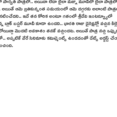
ో పార్వతి పాత్రలో.. అయినా లేదా లైలా మజ్ను మూవీలో లైలా పాత్రల
అయితే ఆమె బ్రతికున్నంత సమయంలో ఆమె దగ్గరకు అలాంటి పాత్ర
ె నటించేదని.. ఇదే తన కోరిక అంటూ గతంలో శ్రీదేవి ఇంటర్వ్యూలో
్లాక్ బస్టర్ మూవీ కూడా ఉందని.. భారతి రాజు డైరెక్షన్లో వచ్చిన కిల్లెక
రోయిన్గా మొదటి అవకాశం తనకే వచ్చిందట‌. అయితే పాత్ర నచ్చి ఒప్పుక
 అప్పటికే వేరే సినిమాకు కమిట్మెంట్స్ ఉండడంతో డేట్స్ అడ్జస్ట్ చ
ంచింది.