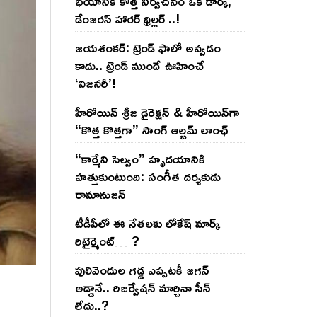
భయానికి కొత్త నిర్వచనం ఒక డార్క్,
డేంజరస్ హారర్ థ్రిల్లర్ ..!
జయశంకర్: ట్రెండ్‌ ఫాలో అవ్వడం
కాదు.. ట్రెండ్‌ ముందే ఊహించే
‘విజనరీ’!
హీరోయిన్ శ్రీజ డైరెక్ష‌న్ & హీరోయిన్‌గా
“కొత్త కొత్తగా” సాంగ్ ఆల్బమ్ లాంఛ్
“కార్మేని సెల్వం” హృదయానికి
హత్తుకుంటుంది: సంగీత దర్శకుడు
రామానుజన్
టీడీపీలో ఈ నేత‌ల‌కు లోకేష్ మార్క్
రిటైర్మెంట్‌… ?
పులివెందుల గ‌డ్డ ఎప్ప‌ట‌కీ జ‌గ‌న్
అడ్డానే.. రిజ‌ర్వేష‌న్ మార్చినా సీన్
లేదు..?