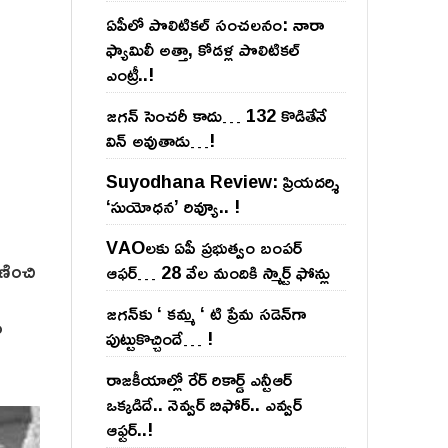
ఏపీలో పొలిటిక‌ల్ సంచ‌ల‌నం: నారా
ఫ్యామిలీ అత్తా, కోడ‌ళ్ల పొలిటికల్
ఎంట్రీ..!
జ‌గ‌న్ సెంచ‌రీ కాదు… 132 కొడితేనే
విన్ అవుతాడు…!
Suyodhana Review: ప్రియదర్శి
‘సుయోధన’ రివ్యూ.. !
VAOల‌కు ఏపీ ప్ర‌భుత్వం బంప‌ర్
ణించి
ఆఫ‌ర్‌… 28 వేల మందికి స్మార్ట్ ఫోన్లు
జ‌గ‌న్‌కు ‘ క‌మ్మ ‘ టి ప్రేమ స‌డెన్‌గా
ు
పుట్టుకొచ్చిందే… !
రాజ‌కీయాల్లో రేర్ రికార్డ్ ఎన్టీఆర్
ఒక్క‌డిదే.. నెవ్వ‌ర్ బిఫోర్‌.. ఎవ్వ‌ర్
ఆఫ్ట‌ర్‌..!