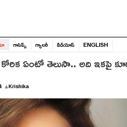
ిమా
గాసిప్స్‌
గ్యాల‌రీ
వీడియోస్‌
ENGLISH
ని కోరిక ఏంటో తెలుసా.. అది ఇకపై కూ
4
Krishika