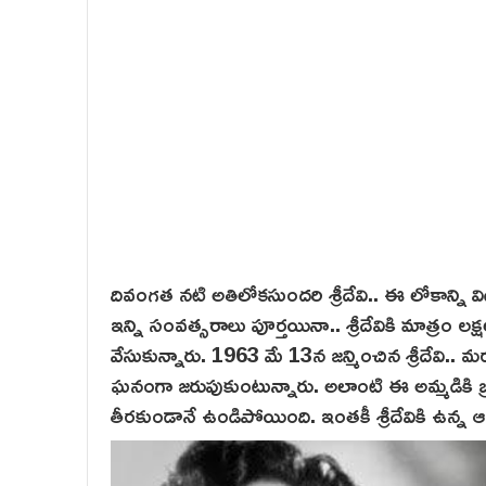
దివంగత నటి అతిలోకసుందరి శ్రీదేవి.. ఈ లోకాన్ని 
ఇన్ని సంవత్సరాలు పూర్తయినా.. శ్రీదేవికి మాత్రం
వేసుకున్నారు. 1963 మే 13న జన్మించిన శ్రీదేవి.. మ
ఘనంగా జరుపుకుంటున్నారు. అలాంటి ఈ అమ్మడికి 
తీరకుండానే ఉండిపోయింది. ఇంతకీ శ్రీదేవికి ఉన్న ఆ