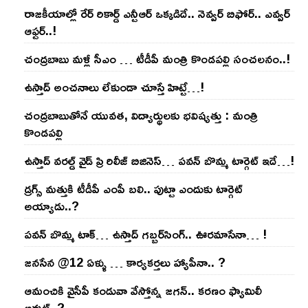
రాజ‌కీయాల్లో రేర్ రికార్డ్ ఎన్టీఆర్ ఒక్క‌డిదే.. నెవ్వ‌ర్ బిఫోర్‌.. ఎవ్వ‌ర్
ఆఫ్ట‌ర్‌..!
చంద్ర‌బాబు మ‌ళ్లీ సీఎం … టీడీపీ మంత్రి కొండ‌ప‌ల్లి సంచ‌ల‌నం..!
ఉస్తాద్ అంచ‌నాలు లేకుండా చూస్తే హిట్టే…!
చంద్ర‌బాబుతోనే యువ‌త‌, విద్యార్థుల‌కు భ‌విష్య‌త్తు : మంత్రి
కొండ‌ప‌ల్లి
ఉస్తాద్ వ‌ర‌ల్డ్ వైడ్ ప్రి రిలీజ్ బిజినెస్‌… ప‌వ‌న్ బొమ్మ టార్గెట్ ఇదే…!
డ్రగ్స్ మత్తుకి టీడీపీ ఎంపీ బలి.. పుట్టా ఎందుకు టార్గెట్
అయ్యాడు..?
ప‌వ‌న్ బొమ్మ టాక్‌… ఉస్తాద్ గ‌బ్బ‌ర్‌సింగ్‌.. ఊర‌మాసేనా… !
జనసేన @12 ఏళ్ళు … కార్యకర్తలు హ్యాపీనా.. ?
ఆమంచికి వైసీపీ కండువా వేస్తోన్న జ‌గ‌న్‌.. క‌ర‌ణం ఫ్యామిలీ
అవుట్‌..?