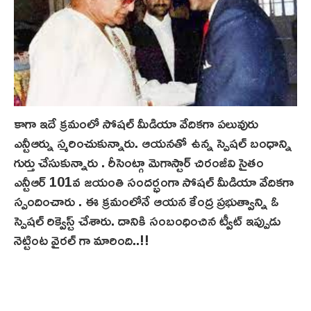
కాగా ఇదే క్రమంలో సోషల్ మీడియా వేదికగా పలువురు
ఎన్టీఆర్ను స్మరించుకున్నారు. ఆయనతో ఉన్న స్పెషల్ బంధాన్ని
గుర్తు చేసుకున్నారు . రీసెంట్గా మెగాస్టార్ చిరంజీవి సైతం
ఎన్టీఆర్ 101వ జయంతి సందర్భంగా సోషల్ మీడియా వేదికగా
స్పందించారు . ఈ క్రమంలోనే ఆయన కేంద్ర ప్రభుత్వాన్ని ఓ
స్పెషల్ రిక్వెస్ట్ చేశారు. దానికి సంబంధించిన ట్వీట్ ఇప్పుడు
నెట్టింట వైరల్ గా మారింది..!!