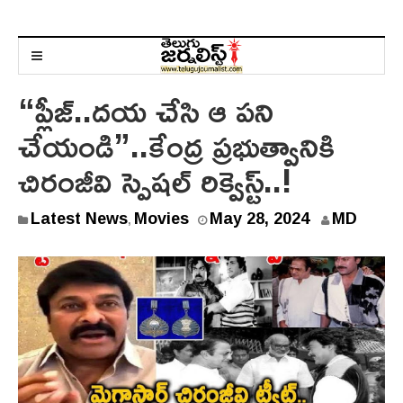
“ప్లీజ్..దయ చేసి ఆ పని
చేయండి”..కేంద్ర ప్రభుత్వానికి
చిరంజీవి స్పెషల్ రిక్వెస్ట్..!
M
Latest News
Movies
May 28, 2024
MD
,
a
y
2
8
,
2
0
2