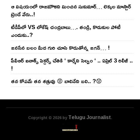
ఆ విష‌యంలో రాజ‌మౌళిని మించిన సుకుమార్‌… లెక్క‌ల మాస్టార్
ట్రెండే వేరు..!
టీడీపీలో VS లోకేష్ చంద్ర‌బాబు…. తండ్రి, కొడుకుల పోటీ
ఎందుకు..?
జ‌న‌సేన బ‌లం మీద గురి చూసి కొడుతోన్న జ‌గ‌న్‌… !
పీవీఆర్ ఐనాక్స్ పిక్చర్స్ చేతికి ‘ కార్మేని సెల్వం ‘ .. ఏప్రిల్ 3 రిలీజ్ ..
!
తన కోపమే తన శత్రువు 😡 బాలినేని బలి.. ?😟
Telugu Journalist
Copyright © 2026 by
.