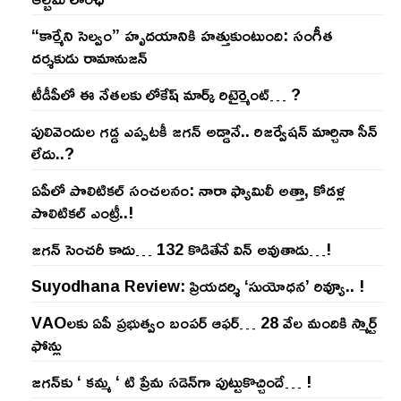
“కార్మేని సెల్వం” హృదయానికి హత్తుకుంటుంది: సంగీత
దర్శకుడు రామానుజన్
టీడీపీలో ఈ నేత‌ల‌కు లోకేష్ మార్క్ రిటైర్మెంట్‌… ?
పులివెందుల గ‌డ్డ ఎప్ప‌ట‌కీ జ‌గ‌న్ అడ్డానే.. రిజ‌ర్వేష‌న్ మార్చినా సీన్
లేదు..?
ఏపీలో పొలిటిక‌ల్ సంచ‌ల‌నం: నారా ఫ్యామిలీ అత్తా, కోడ‌ళ్ల
పొలిటికల్ ఎంట్రీ..!
జ‌గ‌న్ సెంచ‌రీ కాదు… 132 కొడితేనే విన్ అవుతాడు…!
Suyodhana Review: ప్రియదర్శి ‘సుయోధన’ రివ్యూ.. !
VAOల‌కు ఏపీ ప్ర‌భుత్వం బంప‌ర్ ఆఫ‌ర్‌… 28 వేల మందికి స్మార్ట్
ఫోన్లు
జ‌గ‌న్‌కు ‘ క‌మ్మ ‘ టి ప్రేమ స‌డెన్‌గా పుట్టుకొచ్చిందే… !