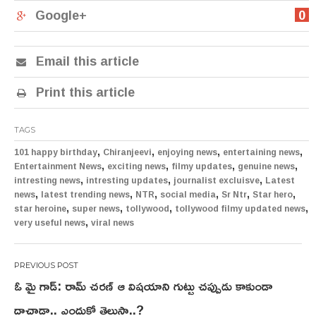
Google+
0
Email this article
Print this article
TAGS
,
,
,
,
101 happy birthday
Chiranjeevi
enjoying news
entertaining news
,
,
,
,
Entertainment News
exciting news
filmy updates
genuine news
,
,
,
intresting news
intresting updates
journalist excluisve
Latest
,
,
,
,
,
,
news
latest trending news
NTR
social media
Sr Ntr
Star hero
,
,
,
,
star heroine
super news
tollywood
tollywood filmy updated news
,
very useful news
viral news
Post
ఓ మై గాడ్: రామ్ చరణ్ ఆ విషయాని గుట్టు చప్పుడు కాకుండా
navigation
దాచాడా.. ఎందుకో తెలుసా..?