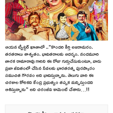
ఆయన ట్వీట్టర్ ఖాతాలో ..”కొందరి కీర్తి అజరామరం.
తరతరాలు శాశ్వతం. భావితరాలకు ఆదర్శం. నందమూరి
తారక రామారావు గారిని ఈ రోజు గుర్తుచేసుకుంటూ, వారు
ప్రజా జీవితంలో చేసిన సేవలకు భారతరత్న పురస్కారం
సముచిత గౌరవం అని భావిస్తున్నాను. తెలుగు వారి ఈ
చిరకాల కోరికని కేంద్ర ప్రభుత్వం తప్పక మన్నిస్తుందని
ఆశిస్తున్నాను” అని చిరంజీవి కామెంట్ చేశారు…!!