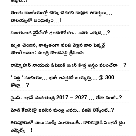
తెలుగు రాజ‌కీయాల్లో చెక్కు చెద‌ర‌ని కావూరి రికార్డులు…
బాల‌య్యతో బంధుత్వం…!
విజ‌య‌వాడ వైసీపీలో గంద‌ర‌గోళం.. ఎవ‌రు ఎక్క‌డ‌…?
మృతి చెందిన, శాశ్వతంగా వలస వెళ్లిన వారి పెన్ష‌న్లే
తొల‌గించాం: మంత్రి కొండపల్లి శ్రీనివాస్
రామ్మోహ‌న్ నాయుడు ఓట‌మికి జ‌గ‌న్ కొత్త అస్త్రం ఫ‌లించేనా…?
‘ పెద్ది ‘ మానియా… భారీ ఆప‌ర్ల‌తో బ‌య్య‌ర్లు… @ 300
కోట్లా…?
వైఎస్‌. జ‌గ‌న్ పాద‌యాత్ర 2017 – 2027 … తేడా ఏంటి..?
మోడి కేబినెట్లో జ‌నసేన మంత్రి ఎవ‌రు.. ప‌వ‌న్ లెక్కేంటి..?
తిరువూరులో బాబు మార్క్ పంచాయితీ.. కొలిక‌పూడి సింగ‌ల్ టైం
ఎమ్మెల్యే…!