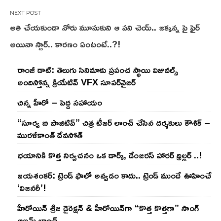
అతి చేయకుండా నోరు మూసుకుని ఆ పని చెయ్.. జక్కన్న పై ఫైర్
అయినా స్టార్.. కారణం ఏంటంటే..?!
రాంజీ డాట్: తెలుగు సినిమాకు ప్రపంచ స్థాయి విజువల్స్
అందిస్తోన్న క్రియేటివ్ VFX సూపర్‌వైజర్
చిన్న హీరో – పెద్ద సహాయం
“సూర్య బి పాజిటివ్” చిత్ర టీజర్ లాంచ్ చేసిన‌ దర్శకులు కౌశిక్ –
మురళీకాంత్ దేవసోత్
భయానికి కొత్త నిర్వచనం ఒక డార్క్, డేంజరస్ హారర్ థ్రిల్లర్ ..!
జయశంకర్: ట్రెండ్‌ ఫాలో అవ్వడం కాదు.. ట్రెండ్‌ ముందే ఊహించే
‘విజనరీ’!
హీరోయిన్ శ్రీజ డైరెక్ష‌న్ & హీరోయిన్‌గా “కొత్త కొత్తగా” సాంగ్
ఆల్బమ్ లాంఛ్