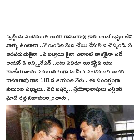
స్వర్గీయ నందమూరి తారక రామారావు గారు అంటే ఇష్టం లేని
వాళ్ళు ఉంటారా ..? గుండెల మీద చేయి వేసుకొని చెప్పండి. ఏ
ఆడపడుచుకైనా ..ఏ అబ్బాయి కైనా ఎలాంటి వాళ్లకైనా సరే
ఆయనే ఓ ఇన్స్పిరేషన్ ..అటు సినిమా ఇండస్ట్రీని ఇటు
రాజకీయాలను సమాంతరంగా ఏలేసిన నందమూరి తారక
రామారావు గారి 101వ జయంతి నేడు . ఈ సందర్భంగా
కుటుంబ సభ్యులు.. వెల్ విషర్స్.. శ్రేయోభిలాషులు ఎన్టీఆర్
ఘాట్ వద్ద నివాళులర్పించారు ,