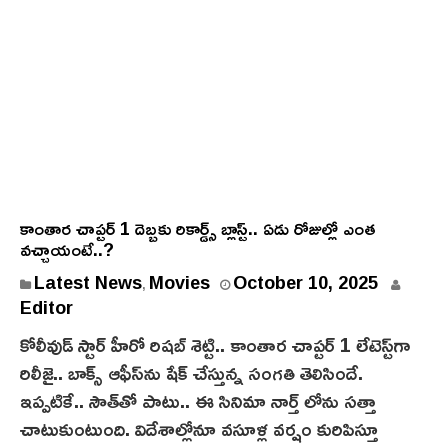
కాంతార చాప్టర్ 1 దెబ్బకు రికార్డ్స్ బ్లాస్ట్.. ఏడు రోజుల్లో ఎంత
వచ్చాయంటే..?
O
Latest News
Movies
October 10, 2025
,
c
Editor
t
కోలీవుడ్ స్టార్ హీరో రిషబ్ శెట్టి.. కాంతార చాప్టర్ 1 లేటెస్ట్‌గా
o
రిలీజై.. బాక్స్ ఆఫీస్‌ను షేక్ చేస్తున్న సంగతి తెలిసిందే.
b
ఇప్పటికే.. సౌత్‌తో పాటు.. ఈ సినిమా నార్త్ లోను సత్తా
e
చాటుకుంటుంది. విదేశాల్లోనూ వసూళ్ల వర్షం కురిపిస్తూ
r