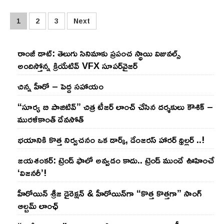
Posts
1
2
3
Next
pagination
రాంజీ డాట్: తెలుగు సినిమాకు ప్రపంచ స్థాయి విజువల్స్
అందిస్తోన్న క్రియేటివ్ VFX సూపర్‌వైజర్
చిన్న హీరో – పెద్ద సహాయం
“సూర్య బి పాజిటివ్” చిత్ర టీజర్ లాంచ్ చేసిన‌ దర్శకులు కౌశిక్ –
మురళీకాంత్ దేవసోత్
భయానికి కొత్త నిర్వచనం ఒక డార్క్, డేంజరస్ హారర్ థ్రిల్లర్ ..!
జయశంకర్: ట్రెండ్‌ ఫాలో అవ్వడం కాదు.. ట్రెండ్‌ ముందే ఊహించే
‘విజనరీ’!
హీరోయిన్ శ్రీజ డైరెక్ష‌న్ & హీరోయిన్‌గా “కొత్త కొత్తగా” సాంగ్
ఆల్బమ్ లాంఛ్