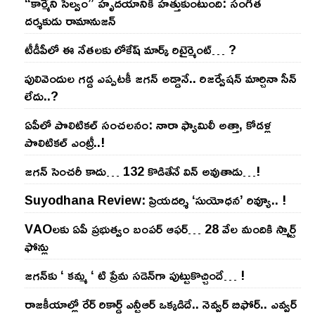
“కార్మేని సెల్వం” హృదయానికి హత్తుకుంటుంది: సంగీత
దర్శకుడు రామానుజన్
టీడీపీలో ఈ నేత‌ల‌కు లోకేష్ మార్క్ రిటైర్మెంట్‌… ?
పులివెందుల గ‌డ్డ ఎప్ప‌ట‌కీ జ‌గ‌న్ అడ్డానే.. రిజ‌ర్వేష‌న్ మార్చినా సీన్
లేదు..?
ఏపీలో పొలిటిక‌ల్ సంచ‌ల‌నం: నారా ఫ్యామిలీ అత్తా, కోడ‌ళ్ల
పొలిటికల్ ఎంట్రీ..!
జ‌గ‌న్ సెంచ‌రీ కాదు… 132 కొడితేనే విన్ అవుతాడు…!
Suyodhana Review: ప్రియదర్శి ‘సుయోధన’ రివ్యూ.. !
VAOల‌కు ఏపీ ప్ర‌భుత్వం బంప‌ర్ ఆఫ‌ర్‌… 28 వేల మందికి స్మార్ట్
ఫోన్లు
జ‌గ‌న్‌కు ‘ క‌మ్మ ‘ టి ప్రేమ స‌డెన్‌గా పుట్టుకొచ్చిందే… !
రాజ‌కీయాల్లో రేర్ రికార్డ్ ఎన్టీఆర్ ఒక్క‌డిదే.. నెవ్వ‌ర్ బిఫోర్‌.. ఎవ్వ‌ర్