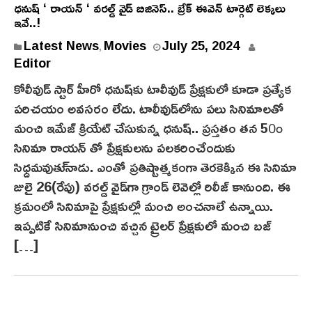
ధనుష్ ‘ రాయన్ ‘ వరల్డ్ వైడ్ బిజినెస్.. బ్రేక్ ఈవెన్ టార్గెట్ లెక్కలు
ఇవే..!
Latest News
Movies
July 25, 2024
,
Editor
కోలీవుడ్ స్టార్ హీరో ధనుష్‌కు టాలీవుడ్ ప్రేక్షకులో కూడా ప్రత్యేక
పరిచయం అవసరం లేదు. టాలీవుడ్‌లోను ప‌లు సినిమాల‌తో
మంచి ఇమేజ్ క్రియేట్ చేసుకున్న ధనుష్.. ప్ర‌స్త‌తం త‌న 50ం
సినిమా రాయన్‌ తో ప్రేక్షకులను పలకరించేందుకు
సిధ్ద‌మవుతు్నాడు. ఎంతో ప్రతిష్టాత్మకంగా తెర‌కెక్కిన ఈ సినిమా
జులై 26(రేపు) వరల్డ్ వైడ్‌గా గ్రాండ్ లెవెల్లో రిలీజ్ కానుంది. ఈ
క్రమంలో సినిమాపై ప్రేక్షకుల్లో మంచి అంచనాలే ఉన్నాయి.
ఇప్ప‌టికే సినిమానుంచి వ‌చ్చిన ట్రైలర్ ప్రేక్ష‌కులో మంచి బజ్
[…]