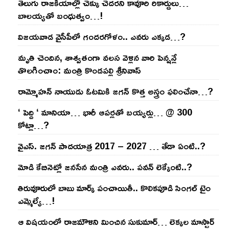
తెలుగు రాజ‌కీయాల్లో చెక్కు చెద‌ర‌ని కావూరి రికార్డులు…
బాల‌య్యతో బంధుత్వం…!
విజ‌య‌వాడ వైసీపీలో గంద‌ర‌గోళం.. ఎవ‌రు ఎక్క‌డ‌…?
మృతి చెందిన, శాశ్వతంగా వలస వెళ్లిన వారి పెన్ష‌న్లే
తొల‌గించాం: మంత్రి కొండపల్లి శ్రీనివాస్
రామ్మోహ‌న్ నాయుడు ఓట‌మికి జ‌గ‌న్ కొత్త అస్త్రం ఫ‌లించేనా…?
‘ పెద్ది ‘ మానియా… భారీ ఆప‌ర్ల‌తో బ‌య్య‌ర్లు… @ 300
కోట్లా…?
వైఎస్‌. జ‌గ‌న్ పాద‌యాత్ర 2017 – 2027 … తేడా ఏంటి..?
మోడి కేబినెట్లో జ‌నసేన మంత్రి ఎవ‌రు.. ప‌వ‌న్ లెక్కేంటి..?
తిరువూరులో బాబు మార్క్ పంచాయితీ.. కొలిక‌పూడి సింగ‌ల్ టైం
ఎమ్మెల్యే…!
ఆ విష‌యంలో రాజ‌మౌళిని మించిన సుకుమార్‌… లెక్క‌ల మాస్టార్