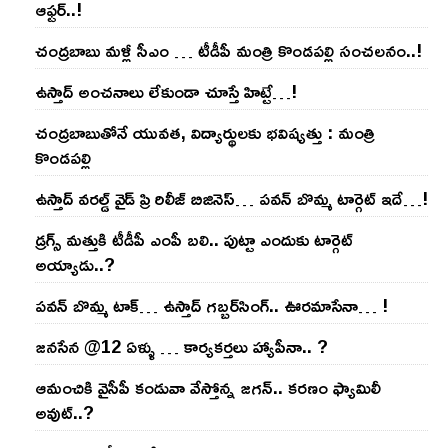
ఆఫ్ట‌ర్‌..!
చంద్ర‌బాబు మ‌ళ్లీ సీఎం … టీడీపీ మంత్రి కొండ‌ప‌ల్లి సంచ‌ల‌నం..!
ఉస్తాద్ అంచ‌నాలు లేకుండా చూస్తే హిట్టే…!
చంద్ర‌బాబుతోనే యువ‌త‌, విద్యార్థుల‌కు భ‌విష్య‌త్తు : మంత్రి
కొండ‌ప‌ల్లి
ఉస్తాద్ వ‌ర‌ల్డ్ వైడ్ ప్రి రిలీజ్ బిజినెస్‌… ప‌వ‌న్ బొమ్మ టార్గెట్ ఇదే…!
డ్రగ్స్ మత్తుకి టీడీపీ ఎంపీ బలి.. పుట్టా ఎందుకు టార్గెట్
అయ్యాడు..?
ప‌వ‌న్ బొమ్మ టాక్‌… ఉస్తాద్ గ‌బ్బ‌ర్‌సింగ్‌.. ఊర‌మాసేనా… !
జనసేన @12 ఏళ్ళు … కార్యకర్తలు హ్యాపీనా.. ?
ఆమంచికి వైసీపీ కండువా వేస్తోన్న జ‌గ‌న్‌.. క‌ర‌ణం ఫ్యామిలీ
అవుట్‌..?