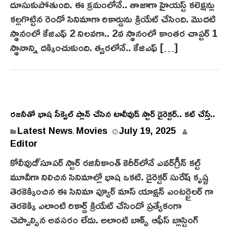
దూసుకుపోతుంది. ఈ క్రమంలోనే.. తాజాగా హైయ‌స్ట్‌ కలెక్షన్లు
1
0
కల్లగొట్టిన రెండో సినిమాగా రికార్డును క్రియేట్ చేసింది. మొదటి
,
స్థానంలో కేజిఎఫ్ 2 నిలవ‌గా.. 2వ స్థానంలో కాంతర చాప్టర్ 1
2
స్థానాన్ని దక్కించుకుంది. త్వరలోనే.. కేజిఎఫ్ […]
0
2
5
రజనీతో భాష సీక్వెల్ ప్లాన్ చేసిన టాలీవుడ్ స్టార్ డైరెక్టర్.. కట్ చేస్తే..
Latest News
Movies
July 19, 2025
,
Editor
కోలీవుడ‌్ సూపర్ స్టార్ రజినీకాంత్ కెరీర్‌లోనే ఎవర్‌గ్రీన్ క‌ల్ట్
మూవీగా నిలిచిన సినిమాల్లో భాష ఒకటి. డైరెక్టర్ సురేష్ కృష్ణ
తెరకెక్కించిన ఈ సినిమా ప్యూర్ మాస్ యాక్షన్ ఎంటర్టైలర్ గా
తెర‌కెక్కి ఎలాంటి రికార్డ్ క్రియేట్ చేసిందో ప్రత్యేకంగా
చెప్పాల్సిన అవసరం లేదు. అలాంటి బాక్స్ ఆఫీస్ బ్లాస్టింగ్