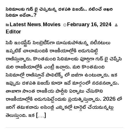
సినిమాలకు గుడ్ బై చెప్పనున్న ద‌ళ‌ప‌తి విజయ్.. నటించే ఆఖరి
సినిమా అదేనా..?
Latest News
Movies
February 16, 2024
,
Editor
సినీ ఇండస్ట్రీస్ సెలబ్రెటీస్‌గా దూసుకుపోతున్న నటీనటులు
ఇప్పటికే చాలామందికి రాజకీయాల్లోకి అడుగుపెట్టి
రాణిస్తున్నారు. కొంతమంది సినిమాలకు పూర్తిగా గుడ్ బై చెప్పేసి
మరి రాజకీయాల్లోకి ఎంట్రీ ఇచ్చారు. మరి కొంతమంది
సినిమాల్లో రాణిస్తూనే పాలిటిక్స్ లో బిజీగా ఉంటున్నారు. ఇక
ఇప్పుడు దళపతి విజయ్ కూడా ఇదే మార్గంలో నడవనన్నాడు.
తాజాగా సొంత రాజకీయ పార్టీని ఏర్పాటు చేసుకొని
రాజకీయాల్లోకి అడుగుపెట్టేందుకు ప్రయత్నిస్తున్నాడు. 2026 లో
జరిగే తమిళనాడు అసెంబ్లీ ఎన్నికల్లో టార్గెట్ చేయనున్నట్లు
తెలుస్తుంది. ఇక […]