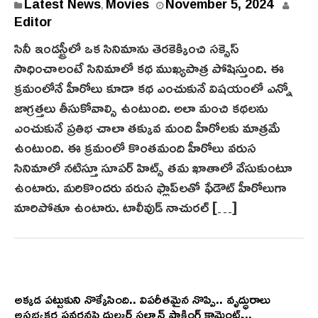
N
Latest News
Movies
November 5, 2024
,
o
Editor
v
సినీ ఇండస్ట్రీలో ఒక సినిమాను తెర‌కెక్కించి సక్సెస్
e
సాధించాలంటే సినిమాలో కథ ముఖ్యపాత్ర పోషిస్తుంది. ఈ
m
క్రమంలోనే హీరోలు కూడా కథ ఎంచుకునే విషయంలో ఎన్నో
b
జాగ్రత్తలు తీసుకోవాల్సి ఉంటుంది. అలా మంచి కథలను
e
ఎంచుకునే ప్రతిభ చాలా తక్కువ మంది హీరోలకు మాత్రమే
r
5
ఉంటుంది. ఈ క్రమంలో కొంతమంది హీరోలు వరుస‌
,
సినిమాలో నటిస్తూ సూపర్ హిట్స్ తమ ఖాతాలో వేసుకుంటూ
2
ఉంటారు. మరికొందరు వరుస ఫ్లాప్‌లతో ఫేడౌట్ హీరోలుగా
0
మారిపోతూ ఉంటారు. టాలీవుడ్ నాచురల్ […]
2
4
అక్కడ పట్టుకుని నొక్కేసింది.. విపరీతమైన నొప్పి.. వృద్ధురాలు
అసభ్యకర ప్రవర్తనపై దుల్కర్ సల్మాన్ షాకింగ్ కామెంట్స్..