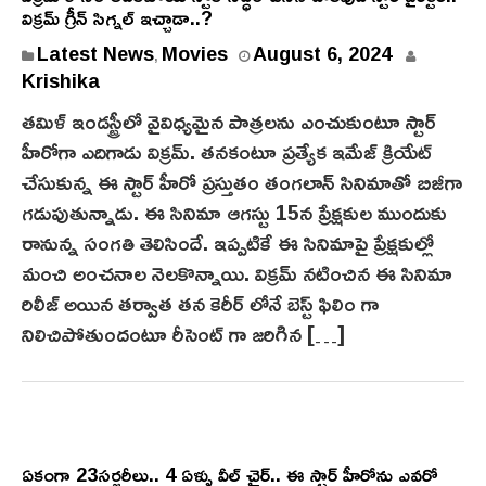
విక్రమ్ గ్రీన్ సిగ్నల్ ఇచ్చాడా..?
Latest News
Movies
August 6, 2024
,
Krishika
త‌మిళ్ ఇండస్ట్రీలో వైవిధ్యమైన పాత్రలను ఎంచుకుంటూ స్టార్
హీరోగా ఎదిగాడు విక్రమ్. తనకంటూ ప్రత్యేక ఇమేజ్‌ క్రియేట్
చేసుకున్న ఈ స్టార్ హీరో ప్రస్తుతం తంగలాన్‌ సినిమాతో బిజీగా
గడుపుతున్నాడు. ఈ సినిమా ఆగస్టు 15న ప్రేక్షకుల ముందుకు
రానున్న సంగతి తెలిసిందే. ఇప్పటికే ఈ సినిమాపై ప్రేక్షకుల్లో
మంచి అంచనాల నెలకొన్నాయి. విక్రమ్ నటించిన ఈ సినిమా
రిలీజ్ అయిన తర్వాత తన కెరీర్ లోనే బెస్ట్ ఫిలిం గా
నిలిచిపోతుందంటూ రీసెంట్ గా జరిగిన […]
ఏకంగా 23సర్జరీలు.. 4 ఏళ్ళు వీల్ చైర్.. ఈ స్టార్ హీరోను ఎవ‌రో