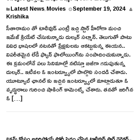
Latest News
Movies
September 19, 2024
,
Krishika
సీతారామం తో టాలీవుడ్ ఎంట్రీ ఇచ్చి స్టార్ హీరోగా మంచి
ఇమేజ్ క్రియేట్ చేసుకున్నాడు దుల్కర్ సల్మాన్. తెలుగుతో పాటు
వివిధ భాషల‌లో నటనతో ప్రేక్షకులను ఆకట్టుకున్న ఈయ‌న‌..
విపరీతమైన లేడీ ఫ్యాన్ ఫాలోయింగ్‌ను సంపాదించుకున్నాడు.
ఈ క్రమంలోనే పలు సినిమాల్లో నటిస్తూ బిజీగా గడుపుతున్న
దుల్కర్.. ఇటీవల ఓ ఇంటర్వ్యూలో పాల్గొని సందడి చేశాడు.
యూట్యూబ్ ఛానల్ కు ఇచ్చిన ఇంటర్వ్యూలో మాట్లాడుతూ ఓ
వృద్ధురాలు గురించి షాకింగ్ కామెంట్స్ చేశారు. తనతో జరిగిన
ఓ […]
విక్రమ్ కోసం అదిరిపోయే స్టోరీ సిద్ధం చేసిన టాలీవుడ్ స్టార్ డైరెక్టర్..