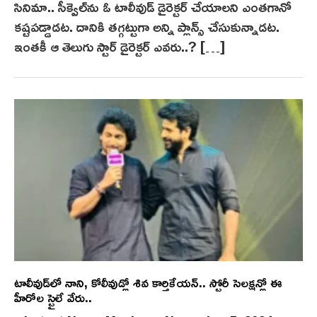
సినిమా.. సీక్వెల్‌ను ఓ టాలీవుడ్ డైరెక్టర్ చేయాలని ఎంతగానో
కష్టపడ్డాడట‌. దానికి తగ్గట్టుగా అన్ని ప్లాన్స్ చేసుకున్నాడట‌.
ఇంతకీ ఆ తెలుగు స్టార్ డైరెక్టర్ ఎవరు..? […]
టాలీవుడ్‌లో నాని, కోలీవుడ్లో శివ కార్తికేయన్.. స్టోరీ సెలక్షన్లో ఈ
హీరోల స్టైలే వేరు..