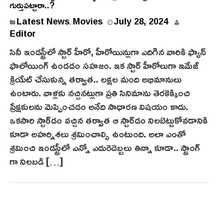
గుర్తుపట్టారా..?
Latest News
Movies
July 28, 2024
,
Editor
సినీ ఇండస్ట్రీలో స్టార్ హీరో, హీరోయిన్లుగా ఎదిగిన వారికి ఫ్యాన్
ఫాలోయింగ్ ఉండడం సహజం. ఇక స్టార్ హీరోలుగా ఇమేజ్‌
క్రియేట్ చేసుకున్న తర్వాత.. లక్షల మంది అభిమానులు
ఉంటారు. వాళ్లకు నచ్చినట్లుగా ప్రతి సినిమాను తెర‌కెక్కించి
ప్రేక్షకులను మెప్పించడం అనేది సాధారణ విషయం కాదు.
ఒకసారి స్టార్‌డం వచ్చిన తర్వాత ఆ స్టార్‌డం నిలబెట్టుకోవడానికి
కూడా అహర్నిశలు శ్రమించాల్సి ఉంటుంది. అలా ఎంతో
శ్రమించి ఇండస్ట్రీలో ఎన్నో ఎదురెదెబ్బలు తిన్నా కూడా.. స్ట్రాంగ్
గా నిలబడి […]