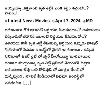
అయ్యయ్యో..కత్తిలాంటి కృతి శెట్టికి ఎంత కష్టం వచ్చిందో..?
పాపం..!
A
Latest News
Movies
April 7, 2024
MD
,
p
అవకాశాలు లేక ఇలాంటి నిర్ణయం తీసుకుందా..? అవకాశాలు
r
దక్కించుకోవడానికి ఇలాంటి నిర్ణయం తీసుకుందో..?
i
తెలియదు కానీ కృతి శెట్టి తీసుకున్న నిర్ణయం ఇప్పుడు సోషల్
l
మీడియాలో సినిమా ఇండస్ట్రీలో వైరల్ గా మారింది . ఉప్పెన
7
సినిమాతో ఓవర్ నైట్ లో స్టార్ హీరోయిన్గా మారిపోయిన
,
2
అందాల ముద్దుగుమ్మ కృతి శెట్టి ప్రజెంట్ తెలుగులో పెద్దగా
0
అవకాశాలు లేవు కానీ కోలీవుడ్ లో మాత్రం రేంజ్ లో
2
దున్నేస్తుంది . సోషల్ మీడియాలో సినిమా ఇండస్ట్రీలో
4
తనకంటూ […]