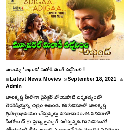
బాలయ్య ‘అఖండ’ మెలోడీ సాంగ్ వచ్చేసింది !
S
Latest News
Movies
September 18, 2021
,
e
Admin
p
బాలకృష్ణ హీరోగా డైరెక్టర్ బోయపాటి దర్శకత్వంలో
t
తెరకెక్కిస్తున్న చిత్రం అఖండ. ఈ సినిమాలో బాలకృష్ణ
e
త్రిపాత్రాభినయం చేస్తున్నట్లు సమాచారం.ఈ సినిమాలో
m
హీరోయిన్ గా ప్రగ్యా జైస్వాల్ నటిస్తున్నది.ఈ సినిమాతో
b
బోయపాటి శ్రీను, బాలకృష్ణ కాంబినేషన్లు మూడవ సినిమాగా
e