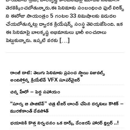
r
తెరకెక్కించబోతున్నారు.ఈ సినిమాకు సంబంధించి ఫుల్ లిరిక్స్
1
ని ఈరోజు సాయంత్రం 5 గంటల 33 నిమిషాలకు విడుదల
8
చేయబోతున్నట్లు ద్వారక క్రియేషన్స్ సంస్థ తెలియజేసింది. ఇక
,
ఈ సినిమాపై బాలకృష్ణ అభిమానులు భారీ అంచనాలు
2
పెట్టుకున్నారు. ఇప్పటి వరకు […]
0
2
1
రాంజీ డాట్: తెలుగు సినిమాకు ప్రపంచ స్థాయి విజువల్స్
అందిస్తోన్న క్రియేటివ్ VFX సూపర్‌వైజర్
చిన్న హీరో – పెద్ద సహాయం
“సూర్య బి పాజిటివ్” చిత్ర టీజర్ లాంచ్ చేసిన‌ దర్శకులు కౌశిక్ –
మురళీకాంత్ దేవసోత్
భయానికి కొత్త నిర్వచనం ఒక డార్క్, డేంజరస్ హారర్ థ్రిల్లర్ ..!