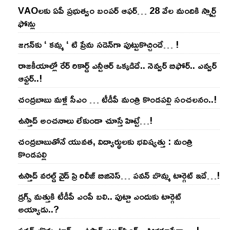
VAOల‌కు ఏపీ ప్ర‌భుత్వం బంప‌ర్ ఆఫ‌ర్‌… 28 వేల మందికి స్మార్ట్
ఫోన్లు
జ‌గ‌న్‌కు ‘ క‌మ్మ ‘ టి ప్రేమ స‌డెన్‌గా పుట్టుకొచ్చిందే… !
రాజ‌కీయాల్లో రేర్ రికార్డ్ ఎన్టీఆర్ ఒక్క‌డిదే.. నెవ్వ‌ర్ బిఫోర్‌.. ఎవ్వ‌ర్
ఆఫ్ట‌ర్‌..!
చంద్ర‌బాబు మ‌ళ్లీ సీఎం … టీడీపీ మంత్రి కొండ‌ప‌ల్లి సంచ‌ల‌నం..!
ఉస్తాద్ అంచ‌నాలు లేకుండా చూస్తే హిట్టే…!
చంద్ర‌బాబుతోనే యువ‌త‌, విద్యార్థుల‌కు భ‌విష్య‌త్తు : మంత్రి
కొండ‌ప‌ల్లి
ఉస్తాద్ వ‌ర‌ల్డ్ వైడ్ ప్రి రిలీజ్ బిజినెస్‌… ప‌వ‌న్ బొమ్మ టార్గెట్ ఇదే…!
డ్రగ్స్ మత్తుకి టీడీపీ ఎంపీ బలి.. పుట్టా ఎందుకు టార్గెట్
అయ్యాడు..?