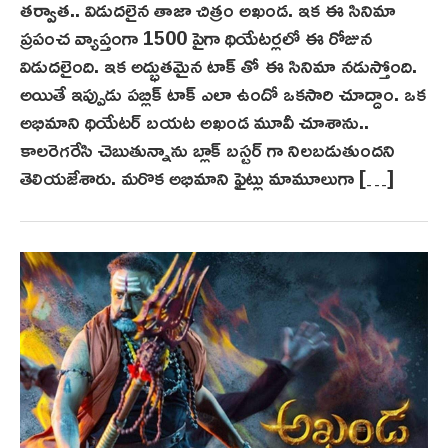
తర్వాత.. విడుదలైన తాజా చిత్రం అఖండ. ఇక ఈ సినిమా
e
ప్రపంచ వ్యాప్తంగా 1500 పైగా థియేటర్లలో ఈ రోజున
m
విడుదలైంది. ఇక అద్భుతమైన టాక్ తో ఈ సినిమా నడుస్తోంది.
b
అయితే ఇప్పుడు పబ్లిక్ టాక్ ఎలా ఉందో ఒకసారి చూద్దాం. ఒక
e
r
అభిమాని థియేటర్ బయట అఖండ మూవీ చూశాను..
2
కాలరెగరేసి చెబుతున్నాను బ్లాక్ బస్టర్ గా నిలబడుతుందని
,
తెలియజేశారు. మరొక అభిమాని ఫైట్లు మామూలుగా […]
2
0
2
1