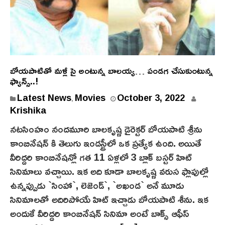
బోయ‌పాటితో మ‌ళ్లీ సై అంటున్న బాల‌య్య‌… పండ‌గ చేసుకుంటున్న
ఫ్యాన్స్‌..!
Latest News
Movies
October 3, 2022
,
Krishika
నటసింహం నందమూరి బాలకృష్ణ డైరెక్టర్ బోయపాటి శ్రీను
కాంబినేషన్ కి తెలుగు ఇండస్ట్రీలో ఒక ప్రత్యేక ఉంది. అయితే
వీరిద్దరి కాంబినేషన్లో గత 11 ఏళ్లలో 3 బ్లాక్ బస్టర్ హిట్
సినిమాలు వచ్చాయి. ఇక అది కూడా బాలకృష్ణ వరుస ఫ్లాపుల్లో
ఉన్నప్పుడు `సింహా`, లెజెండ్`, `అఖండ` అనే మూడు
సినిమాలతో అదిరిపోయే హిట్ ఇచ్చాడు బోయపాటి శీను. ఇక
అందుకే వీరిద్దరి కాంబినేషన్ సినిమా అంటే బాక్స్ ఆఫీస్