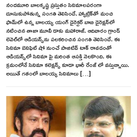
నందమూరి బాలకృష్ణ ప్రస్తుతం సినిమాలపరంగా
దూసుకుపోతున్న సంగతి తెలిసిందే. హ్యాట్రిక్‌తో మంచి
ఫామ్‌లో ఉన్న బాలయ్య యంగ్ డైరెక్టర్ బాబి డైరెక్షన్‌లో
నటించిన తాజా మూవీ డాకు మహారాజ్. ఆదివారం గ్రాండ్
లెవెల్‌లో ఆడియ‌న్స్‌ను పలకరించిన సంగతి తెలిసిందే. ఈ
సినిమా బెనిఫిట్ షో నుంచే పాజిటివ్ టాక్ రావడంతో
ఆడియన్స్‌లో సినిమా పై మరింత ఆసక్తి నెలకొంది. ఈ
క్రమంలోనే సినిమా కలెక్షన్స్ కూడా భారీ రేంజ్ లో వస్తున్నాయి.
అయితే గతంలో బాలయ్య సినిమాలు […]