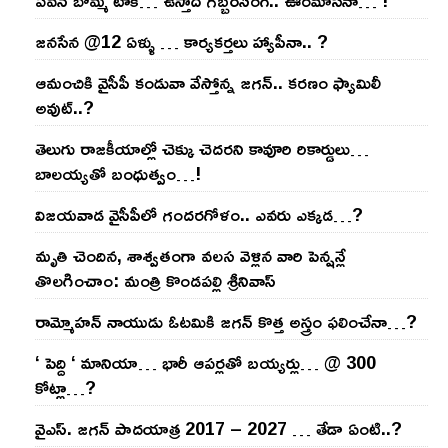
ప‌వ‌న్ బొమ్మ టాక్‌… ఉస్తాద్ గ‌బ్బ‌ర్‌సింగ్‌.. ఊర‌మాసేనా… !
జనసేన @12 ఏళ్ళు … కార్యకర్తలు హ్యాపీనా.. ?
ఆమంచికి వైసీపీ కండువా వేస్తోన్న జ‌గ‌న్‌.. క‌ర‌ణం ఫ్యామిలీ
అవుట్‌..?
తెలుగు రాజ‌కీయాల్లో చెక్కు చెద‌ర‌ని కావూరి రికార్డులు…
బాల‌య్యతో బంధుత్వం…!
విజ‌య‌వాడ వైసీపీలో గంద‌ర‌గోళం.. ఎవ‌రు ఎక్క‌డ‌…?
మృతి చెందిన, శాశ్వతంగా వలస వెళ్లిన వారి పెన్ష‌న్లే
తొల‌గించాం: మంత్రి కొండపల్లి శ్రీనివాస్
రామ్మోహ‌న్ నాయుడు ఓట‌మికి జ‌గ‌న్ కొత్త అస్త్రం ఫ‌లించేనా…?
‘ పెద్ది ‘ మానియా… భారీ ఆప‌ర్ల‌తో బ‌య్య‌ర్లు… @ 300
కోట్లా…?
వైఎస్‌. జ‌గ‌న్ పాద‌యాత్ర 2017 – 2027 … తేడా ఏంటి..?