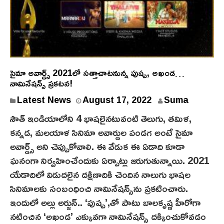
సైమా అవార్డ్స్ 2021లో సత్తాచాటనున్న పుష్ప, అఖండ…
నామినేషన్స్ ప్రకటన!
A
Latest News
August 17, 2022
Suma
u
సౌత్ ఇండియాలోని 4 భాషలైనటువంటి తెలుగు, తమిళ,
g
కన్నడ, మలయాళ సినిమా అవార్డుల పండగ అంటే సైమా
u
అవార్డ్స్ అని చెప్పుకోవాలి. ఈ వేడుక ఈ ఏడాది కూడా
s
ఘనంగా నిర్వహించేందుకు ఏర్పాట్లు జరుగుతున్నాయి. 2021
t
యేడాదిలో విడుదలైన దక్షిణాదికి చెందిన నాలుగు భాషల
1
7
సినిమాలకు సంబంధించి నామినేషన్స్‌ను ప్రకటించారు.
,
ఇందులో అల్లు అర్జున్.. ‘పుష్ప’,తో పాటు బాలకృష్ణ హీరోగా
2
నటించిన ‘అఖండ’ ఎక్కువగా నామినేషన్స్ దక్కించుకోవడం
0