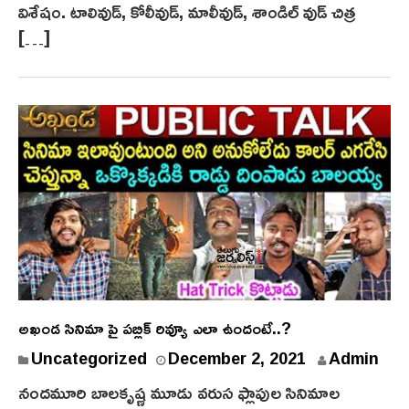
విశేషం. టాలివుడ్, కోలీవుడ్, మాలీవుడ్, శాండిల్ వుడ్ చిత్ర
2
[…]
2
అఖండ సినిమా పై పబ్లిక్ రివ్యూ ఎలా ఉందంటే..?
D
Uncategorized
December 2, 2021
Admin
e
నందమూరి బాలకృష్ణ మూడు వరుస ఫ్లాపుల సినిమాల
c