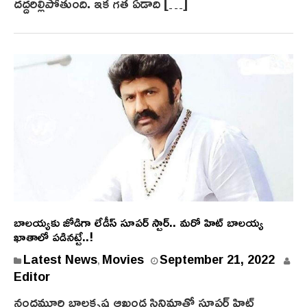
దద్దరిల్లిపోతుంది. ఇక గత ఏడాది […]
బాలయ్యకు జోడిగా లేడీస్ సూపర్ స్టార్.. మరో హిట్ బాలయ్య
ఖాతాలో పడినట్టే..!
Latest News
Movies
September 21, 2022
,
Editor
నందమూరి బాలకృష్ణ ఆఖండ సినిమాతో సూపర్ హిట్