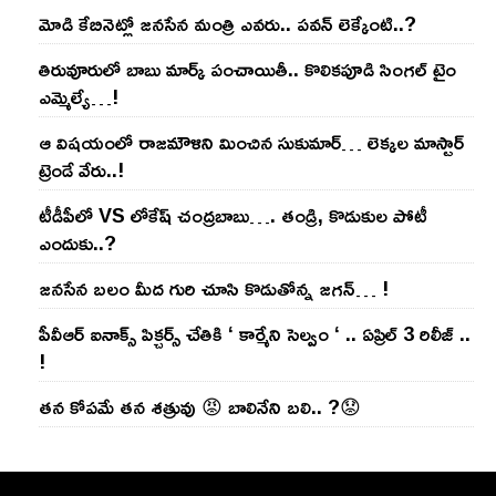
మోడి కేబినెట్లో జ‌నసేన మంత్రి ఎవ‌రు.. ప‌వ‌న్ లెక్కేంటి..?
తిరువూరులో బాబు మార్క్ పంచాయితీ.. కొలిక‌పూడి సింగ‌ల్ టైం
ఎమ్మెల్యే…!
ఆ విష‌యంలో రాజ‌మౌళిని మించిన సుకుమార్‌… లెక్క‌ల మాస్టార్
ట్రెండే వేరు..!
టీడీపీలో VS లోకేష్ చంద్ర‌బాబు…. తండ్రి, కొడుకుల పోటీ
ఎందుకు..?
జ‌న‌సేన బ‌లం మీద గురి చూసి కొడుతోన్న జ‌గ‌న్‌… !
పీవీఆర్ ఐనాక్స్ పిక్చర్స్ చేతికి ‘ కార్మేని సెల్వం ‘ .. ఏప్రిల్ 3 రిలీజ్ ..
!
తన కోపమే తన శత్రువు 😡 బాలినేని బలి.. ?😟