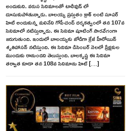
అందుకుని. వరుస సినిమాలతో టాలీవుడ్ లో
దూసుకుపోతున్నాడు. బాలయ్య ప్రస్తుతం క్రాక్ లంటి సూపర్
హిట్ అందుకున్న మలినేని గోపీచంద్ దర్శకత్వంలో తన 107వ
సినిమాలో నటిస్తున్నాడు. ఈ సినిమా షూటింగ్ సారవేగంగా
జరుగుతుంది. ఇందులో బాలయ్యకు జోడిగా క్రేజీ హీరోయిన్
శృతిహాసన్ నటిస్తుంది. ఈ సినిమా డిసెంబర్ నెలలో ప్రేక్షకుల
ముందుకు రానుందని తెలుస్తుంది. బాలకృష్ణ ఈ సినిమా
తర్వాత కూడా తన 108వ సినిమాను హిట్ […]