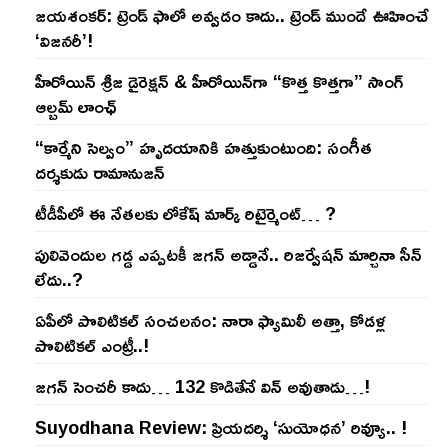
జయశంకర్: ట్రెండ్‌ ఫాలో అవ్వడం కాదు.. ట్రెండ్‌ ముందే ఊహించే
‘విజనరీ’!
హీరోయిన్ శ్రీజ డైరెక్ష‌న్ & హీరోయిన్‌గా “కొత్త కొత్తగా” సాంగ్
ఆల్బమ్ లాంఛ్
“కార్మేని సెల్వం” హృదయానికి హత్తుకుంటుంది: సంగీత
దర్శకుడు రామానుజన్
టీడీపీలో ఈ నేత‌ల‌కు లోకేష్ మార్క్ రిటైర్మెంట్‌… ?
పులివెందుల గ‌డ్డ ఎప్ప‌ట‌కీ జ‌గ‌న్ అడ్డానే.. రిజ‌ర్వేష‌న్ మార్చినా సీన్
లేదు..?
ఏపీలో పొలిటిక‌ల్ సంచ‌ల‌నం: నారా ఫ్యామిలీ అత్తా, కోడ‌ళ్ల
పొలిటికల్ ఎంట్రీ..!
జ‌గ‌న్ సెంచ‌రీ కాదు… 132 కొడితేనే విన్ అవుతాడు…!
Suyodhana Review: ప్రియదర్శి ‘సుయోధన’ రివ్యూ.. !