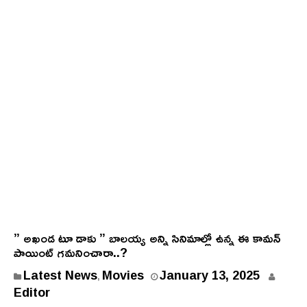
” అఖండ టూ డాకు ” బాలయ్య అన్ని సినిమాల్లో ఉన్న‌ ఈ కామన్
పాయింట్ గమనించారా..?
Latest News
Movies
January 13, 2025
,
Editor