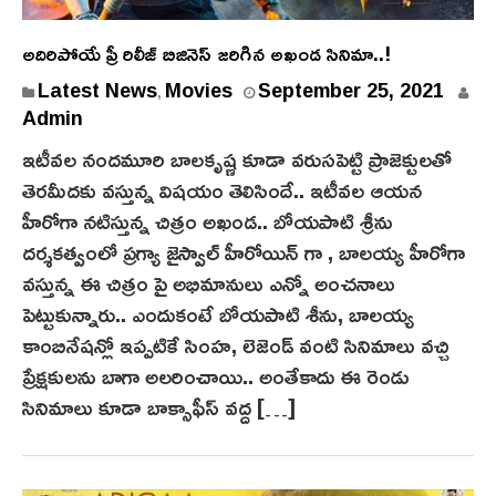
అదిరిపోయే ప్రీ రిలీజ్ బిజినెస్ జరిగిన అఖండ సినిమా..!
Latest News
Movies
September 25, 2021
,
Admin
ఇటీవల నందమూరి బాలకృష్ణ కూడా వరుసపెట్టి ప్రాజెక్టులతో
తెరమీదకు వస్తున్న విషయం తెలిసిందే.. ఇటీవల ఆయన
హీరోగా నటిస్తున్న చిత్రం అఖండ.. బోయపాటి శ్రీను
దర్శకత్వంలో ప్రగ్యా జైస్వాల్ హీరోయిన్ గా , బాలయ్య హీరోగా
వస్తున్న ఈ చిత్రం పై అభిమానులు ఎన్నో అంచనాలు
పెట్టుకున్నారు.. ఎందుకంటే బోయపాటి శీను, బాలయ్య
కాంబినేషన్లో ఇప్పటికే సింహ, లెజెండ్ వంటి సినిమాలు వచ్చి
ప్రేక్షకులను బాగా అలరించాయి.. అంతేకాదు ఈ రెండు
సినిమాలు కూడా బాక్సాఫీస్ వద్ద […]