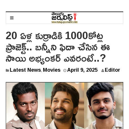
20 ఏళ్ల కుర్రాడికి 1000కోట్ల
ప్రాజెక్ట్.. బన్నీని ఫిదా చేసిన ఈ
సాయి అభ్యంకర్ ఎవరంటే..?
Latest News
Movies
April 9, 2025
Editor
,