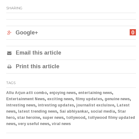
SHARING
Google+
0
Email this article
Print this article
TAGS
,
,
,
Allu Arjun atli combo
enjoying news
entertaining news
,
,
,
,
Entertainment News
exciting news
filmy updates
genuine news
,
,
,
intresting news
intresting updates
journalist excluisve
Latest
,
,
,
,
news
latest trending news
Sai abhiyankar
social media
Star
,
,
,
,
hero
star heroine
super news
tollywood
tollywood filmy updated
,
,
news
very useful news
viral news