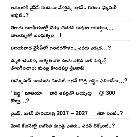
ఆమంచికి వైసీపీ కండువా వేస్తోన్న జ‌గ‌న్‌.. క‌ర‌ణం ఫ్యామిలీ
అవుట్‌..?
తెలుగు రాజ‌కీయాల్లో చెక్కు చెద‌ర‌ని కావూరి రికార్డులు…
బాల‌య్యతో బంధుత్వం…!
విజ‌య‌వాడ వైసీపీలో గంద‌ర‌గోళం.. ఎవ‌రు ఎక్క‌డ‌…?
మృతి చెందిన, శాశ్వతంగా వలస వెళ్లిన వారి పెన్ష‌న్లే
తొల‌గించాం: మంత్రి కొండపల్లి శ్రీనివాస్
రామ్మోహ‌న్ నాయుడు ఓట‌మికి జ‌గ‌న్ కొత్త అస్త్రం ఫ‌లించేనా…?
‘ పెద్ది ‘ మానియా… భారీ ఆప‌ర్ల‌తో బ‌య్య‌ర్లు… @ 300
కోట్లా…?
వైఎస్‌. జ‌గ‌న్ పాద‌యాత్ర 2017 – 2027 … తేడా ఏంటి..?
మోడి కేబినెట్లో జ‌నసేన మంత్రి ఎవ‌రు.. ప‌వ‌న్ లెక్కేంటి..?