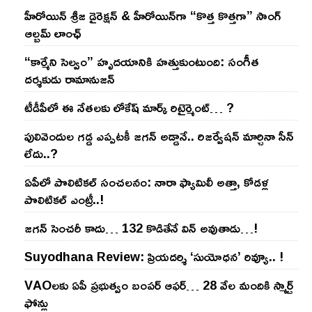
హీరోయిన్ శ్రీజ డైరెక్ష‌న్ & హీరోయిన్‌గా “కొత్త కొత్తగా” సాంగ్
ఆల్బమ్ లాంఛ్
“కార్మేని సెల్వం” హృదయానికి హత్తుకుంటుంది: సంగీత
దర్శకుడు రామానుజన్
టీడీపీలో ఈ నేత‌ల‌కు లోకేష్ మార్క్ రిటైర్మెంట్‌… ?
పులివెందుల గ‌డ్డ ఎప్ప‌ట‌కీ జ‌గ‌న్ అడ్డానే.. రిజ‌ర్వేష‌న్ మార్చినా సీన్
లేదు..?
ఏపీలో పొలిటిక‌ల్ సంచ‌ల‌నం: నారా ఫ్యామిలీ అత్తా, కోడ‌ళ్ల
పొలిటికల్ ఎంట్రీ..!
జ‌గ‌న్ సెంచ‌రీ కాదు… 132 కొడితేనే విన్ అవుతాడు…!
Suyodhana Review: ప్రియదర్శి ‘సుయోధన’ రివ్యూ.. !
VAOల‌కు ఏపీ ప్ర‌భుత్వం బంప‌ర్ ఆఫ‌ర్‌… 28 వేల మందికి స్మార్ట్
ఫోన్లు