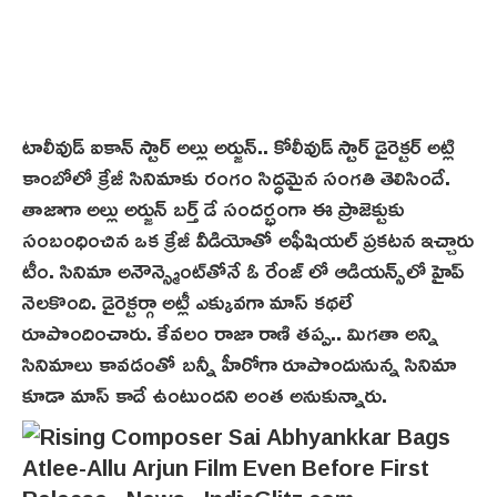
టాలీవుడ్ ఐకాన్ స్టార్ అల్లు అర్జున్.. కోలీవుడ్ స్టార్ డైరెక్టర్ అట్లి
కాంబోలో క్రేజీ సినిమాకు రంగం సిద్ధమైన సంగతి తెలిసిందే.
తాజాగా అల్లు అర్జున్ బర్త్ డే సందర్భంగా ఈ ప్రాజెక్టుకు
సంబంధించిన ఒక క్రేజీ వీడియోతో అఫీషియల్ ప్రకటన ఇచ్చారు
టీం. సినిమా అనౌన్స్మెంట్‌తోనే ఓ రేంజ్ లో ఆడియన్స్‌లో హైప్‌
నెలకొంది. డైరెక్టర్గా అట్లీ ఎక్కువగా మాస్ కథ‌లే
రూపొందించారు. కేవలం రాజా రాణి తప్ప.. మిగతా అన్ని
సినిమాలు కావడంతో బన్నీ హీరోగా రూపొందునున్న సినిమా
కూడా మాస్ కాదే ఉంటుందని అంత అనుకున్నారు.