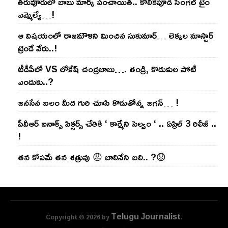
తిరువూరులో బాబు మార్క్ పంచాయితీ.. కొలిక‌పూడి సింగ‌ల్ టైం
ఎమ్మెల్యే…!
ఆ విష‌యంలో రాజ‌మౌళిని మించిన సుకుమార్‌… లెక్క‌ల మాస్టార్
ట్రెండే వేరు..!
టీడీపీలో VS లోకేష్ చంద్ర‌బాబు…. తండ్రి, కొడుకుల పోటీ
ఎందుకు..?
జ‌న‌సేన బ‌లం మీద గురి చూసి కొడుతోన్న జ‌గ‌న్‌… !
పీవీఆర్ ఐనాక్స్ పిక్చర్స్ చేతికి ‘ కార్మేని సెల్వం ‘ .. ఏప్రిల్ 3 రిలీజ్ ..
!
తన కోపమే తన శత్రువు 😡 బాలినేని బలి.. ?😟
Telugu Journalist
Copyright © 2026 by
.