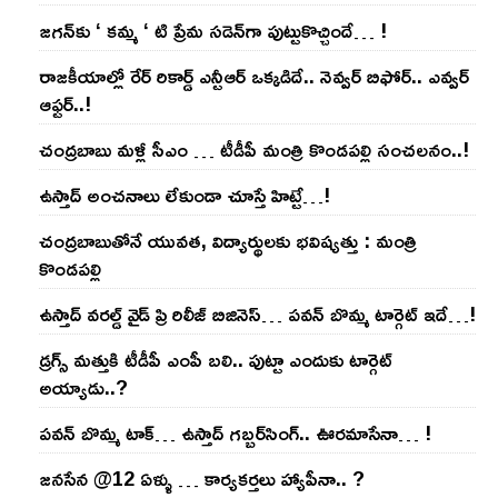
జ‌గ‌న్‌కు ‘ క‌మ్మ ‘ టి ప్రేమ స‌డెన్‌గా పుట్టుకొచ్చిందే… !
రాజ‌కీయాల్లో రేర్ రికార్డ్ ఎన్టీఆర్ ఒక్క‌డిదే.. నెవ్వ‌ర్ బిఫోర్‌.. ఎవ్వ‌ర్
ఆఫ్ట‌ర్‌..!
చంద్ర‌బాబు మ‌ళ్లీ సీఎం … టీడీపీ మంత్రి కొండ‌ప‌ల్లి సంచ‌ల‌నం..!
ఉస్తాద్ అంచ‌నాలు లేకుండా చూస్తే హిట్టే…!
చంద్ర‌బాబుతోనే యువ‌త‌, విద్యార్థుల‌కు భ‌విష్య‌త్తు : మంత్రి
కొండ‌ప‌ల్లి
ఉస్తాద్ వ‌ర‌ల్డ్ వైడ్ ప్రి రిలీజ్ బిజినెస్‌… ప‌వ‌న్ బొమ్మ టార్గెట్ ఇదే…!
డ్రగ్స్ మత్తుకి టీడీపీ ఎంపీ బలి.. పుట్టా ఎందుకు టార్గెట్
అయ్యాడు..?
ప‌వ‌న్ బొమ్మ టాక్‌… ఉస్తాద్ గ‌బ్బ‌ర్‌సింగ్‌.. ఊర‌మాసేనా… !
జనసేన @12 ఏళ్ళు … కార్యకర్తలు హ్యాపీనా.. ?