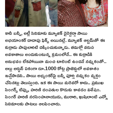
కానీ బన్నీ, అట్లీ సినిమాకు మ్యూజిక్ డైరెక్టర్గా సాయి
అభయాంక‌ర్‌ దాదాపు ఫిక్స్ అయినట్లే. మ్యూజిక్ ఆల్బమ్‌తో ఈ
కుర్రాడు పాపులారిటి దక్కించుకున్నాడు. తమిళ్లో వరుస‌
అవకాశాలు అందుకుంటున్న క్రమంలోనే.. ఈ కుర్రాడికి
అనుభవం లేకపోయినా మంచి టాలెంట్ ఉందనే నమ్మకంతో..
అల్లు అర్జున్ ఏకంగా రూ.1000 కోట్ల ప్రాజెక్టులో అవకాశం
ఇచ్చేసాడని.. సాయి అభ్యంకర్‌పై బన్నీ పూర్తి నమ్మకం వ్యక్తం
చేసినట్లు తెలుస్తుంది. ఇక ఈ సాయి మరెవరో కాదు.. ప్రముఖ
సింగర్స్ టిప్పు, హరిణి దంపతుల కొడుకు కావడం విశేషం.
సింగర్ హరిణి నరసింహనాయుడు, మురారి, ఖుషిలాంటి ఎన్నో
సినిమాలకు పాటలు ఆలపించారు.