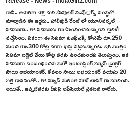
కానీ.. అమెరికా వెళ్లి మరి పాపులర్ విఎఫ్ెక్స్ సంస్థతో
మాట్లాడిన ఈ ఇద్దరు.. హాలీవుడ్ రేంజ్ లో యూనివర్సల్‌
సినిమాగా.. ఈ సినిమాను రూపొందించనున్నారని క్లారిటీ
వచ్చేసింది. ఏకంగా ఈ సినిమా విఎఫ్ఎక్స్ కోసమే రూ.250
నుంచి రూ.300 కోట్ల వరకు ఖర్చు పెట్టనున్నారట. ఇక మొత్తం
సినిమా బడ్జెట్ వేయి కోట్ల వరకు ఉండనుంద‌ని తెలుస్తుంది. ఇక‌
సినిమాకు సంబంధించిన మరో ఇంటరెస్టింగ్ న్యూస్ డైరెక్టర్
సాయి అభయాంక‌ర్‌. కేవలం సాయి అభయంక‌ర్‌ వయసు 20
ఏళ్ల కావడంతో.. ఈ న్యూస్‌ మరింత హాట్ టాపిక్ గా మారింది.
అయితే.. ఇప్పటివరకు దీనిపై అఫీషియల్ ప్రకటన రాలేదు.