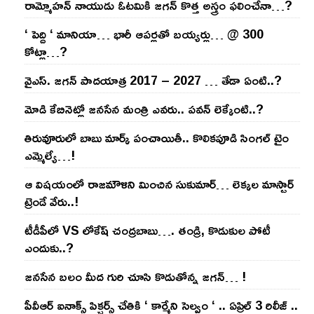
రామ్మోహ‌న్ నాయుడు ఓట‌మికి జ‌గ‌న్ కొత్త అస్త్రం ఫ‌లించేనా…?
‘ పెద్ది ‘ మానియా… భారీ ఆప‌ర్ల‌తో బ‌య్య‌ర్లు… @ 300
కోట్లా…?
వైఎస్‌. జ‌గ‌న్ పాద‌యాత్ర 2017 – 2027 … తేడా ఏంటి..?
మోడి కేబినెట్లో జ‌నసేన మంత్రి ఎవ‌రు.. ప‌వ‌న్ లెక్కేంటి..?
తిరువూరులో బాబు మార్క్ పంచాయితీ.. కొలిక‌పూడి సింగ‌ల్ టైం
ఎమ్మెల్యే…!
ఆ విష‌యంలో రాజ‌మౌళిని మించిన సుకుమార్‌… లెక్క‌ల మాస్టార్
ట్రెండే వేరు..!
టీడీపీలో VS లోకేష్ చంద్ర‌బాబు…. తండ్రి, కొడుకుల పోటీ
ఎందుకు..?
జ‌న‌సేన బ‌లం మీద గురి చూసి కొడుతోన్న జ‌గ‌న్‌… !
పీవీఆర్ ఐనాక్స్ పిక్చర్స్ చేతికి ‘ కార్మేని సెల్వం ‘ .. ఏప్రిల్ 3 రిలీజ్ ..