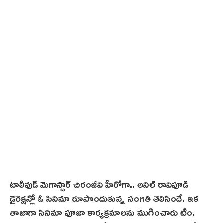
టాలీవుడ్ మెగాస్టార్ చిరంజీవి హీరోగా.. అనిల్ రావిపూడి
డైరెక్షన్లో ఓ సినిమా రూపొందుతున్న సంగతి తెలిసిందే. ఇక‌
తాజాగా సినిమా పూజా కార్యక్రమాలను ముగించారు టీం.