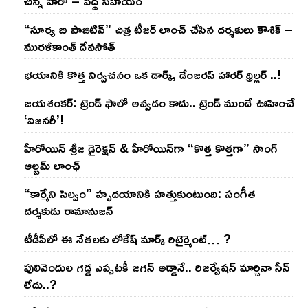
చిన్న హీరో – పెద్ద సహాయం
“సూర్య బి పాజిటివ్” చిత్ర టీజర్ లాంచ్ చేసిన‌ దర్శకులు కౌశిక్ –
మురళీకాంత్ దేవసోత్
భయానికి కొత్త నిర్వచనం ఒక డార్క్, డేంజరస్ హారర్ థ్రిల్లర్ ..!
జయశంకర్: ట్రెండ్‌ ఫాలో అవ్వడం కాదు.. ట్రెండ్‌ ముందే ఊహించే
‘విజనరీ’!
హీరోయిన్ శ్రీజ డైరెక్ష‌న్ & హీరోయిన్‌గా “కొత్త కొత్తగా” సాంగ్
ఆల్బమ్ లాంఛ్
“కార్మేని సెల్వం” హృదయానికి హత్తుకుంటుంది: సంగీత
దర్శకుడు రామానుజన్
టీడీపీలో ఈ నేత‌ల‌కు లోకేష్ మార్క్ రిటైర్మెంట్‌… ?
పులివెందుల గ‌డ్డ ఎప్ప‌ట‌కీ జ‌గ‌న్ అడ్డానే.. రిజ‌ర్వేష‌న్ మార్చినా సీన్
లేదు..?