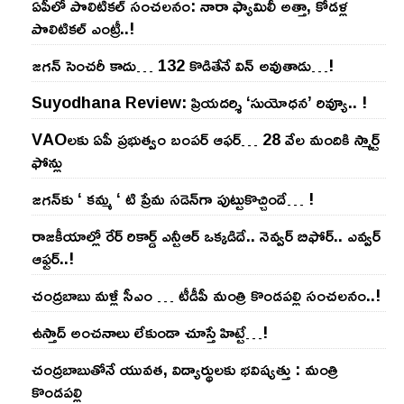
ఏపీలో పొలిటిక‌ల్ సంచ‌ల‌నం: నారా ఫ్యామిలీ అత్తా, కోడ‌ళ్ల
పొలిటికల్ ఎంట్రీ..!
జ‌గ‌న్ సెంచ‌రీ కాదు… 132 కొడితేనే విన్ అవుతాడు…!
Suyodhana Review: ప్రియదర్శి ‘సుయోధన’ రివ్యూ.. !
VAOల‌కు ఏపీ ప్ర‌భుత్వం బంప‌ర్ ఆఫ‌ర్‌… 28 వేల మందికి స్మార్ట్
ఫోన్లు
జ‌గ‌న్‌కు ‘ క‌మ్మ ‘ టి ప్రేమ స‌డెన్‌గా పుట్టుకొచ్చిందే… !
రాజ‌కీయాల్లో రేర్ రికార్డ్ ఎన్టీఆర్ ఒక్క‌డిదే.. నెవ్వ‌ర్ బిఫోర్‌.. ఎవ్వ‌ర్
ఆఫ్ట‌ర్‌..!
చంద్ర‌బాబు మ‌ళ్లీ సీఎం … టీడీపీ మంత్రి కొండ‌ప‌ల్లి సంచ‌ల‌నం..!
ఉస్తాద్ అంచ‌నాలు లేకుండా చూస్తే హిట్టే…!
చంద్ర‌బాబుతోనే యువ‌త‌, విద్యార్థుల‌కు భ‌విష్య‌త్తు : మంత్రి
కొండ‌ప‌ల్లి