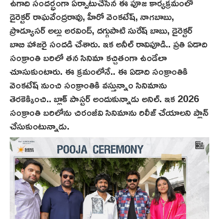
ఉగాది సందర్భంగా ఏర్పాటుచేసిన ఈ పూజ కార్యక్రమంలో
డైరెక్టర్ రాఘవేంద్రరావు, హీరో వెంకటేష్, నాగబాబు,
ప్రొడ్యూసర్ అల్లు అరవింద్, దగ్గుపాటి సురేష్ బాబు, డైరెక్టర్
బాబి హాజరై సందడి చేశారు. ఇక అనీల్ రావిపూడి.. ప్రతి ఏడాది
సంక్రాంతి బరిలో తన సినిమా కచ్చితంగా ఉండేలా
చూసుకుంటారు. ఈ క్రమంలోనే.. ఈ ఏడాది సంక్రాంతికి
వెంకటేష్ నుంచి సంక్రాంతికి వస్తున్నాం సినిమాను
తెర‌కెక్కించి.. బ్లాక్ పాస్టర్ అందుకున్నాడు అనిల్. ఇక 2026
సంక్రాంతి బరిలోను చిరంజీవి సినిమాను రిలీజ్ చేయాలని ప్లాన్
చేసుకుంటున్నాడు.