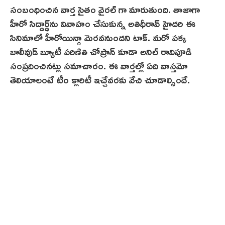
సంబంధించిన వార్త సైతం వైరల్ గా మారుతుంది. తాజాగా
హీరో సిద్దార్ధ్‌ను వివాహం చేసుకున్న అతిధీరావ్‌ హైదరి ఈ
సినిమాలో హీరోయిన్గా మెరవనుందని టాక్. మరో పక్క
బాలీవుడ్ బ్యూటీ పరిణితి చోప్రాన్ కూడా అనిల్ రావిపూడి
సంప్రదించినట్లు సమాచారం. ఈ వార్తల్లో ఏది వాస్తమో
తెలియాలంటే టీం క్లారిటీ ఇచ్చేవరకు వేచి చూడాల్సిందే.