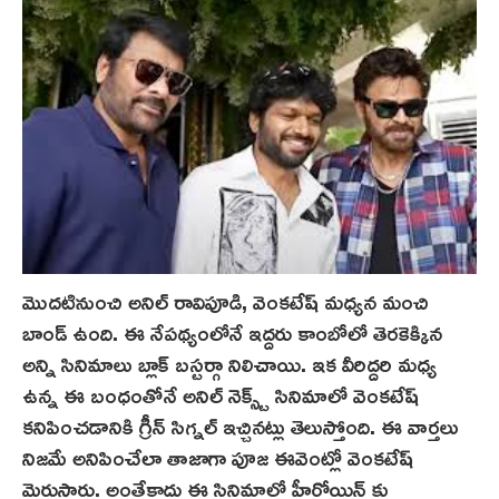
మొదటినుంచి అనిల్ రావిపూడి, వెంకటేష్ మధ్యన మంచి
బాండ్ ఉంది. ఈ నేపథ్యంలోనే ఇద్దరు కాంబోలో తెరకెక్కిన
అన్ని సినిమాలు బ్లాక్ బస్టర్గా నిలిచాయి. ఇక వీరిద్దరి మధ్య
ఉన్న ఈ బంధంతోనే అనిల్ నెక్స్ట్‌ సినిమాలో వెంకటేష్
కనిపించడానికి గ్రీన్ సిగ్నల్ ఇచ్చినట్లు తెలుస్తోంది. ఈ వార్తలు
నిజమే అనిపించేలా తాజాగా పూజ ఈవెంట్లో వెంకటేష్
మెరుసారు. అంతేకాదు ఈ సినిమాలో హీరోయిన్ కు