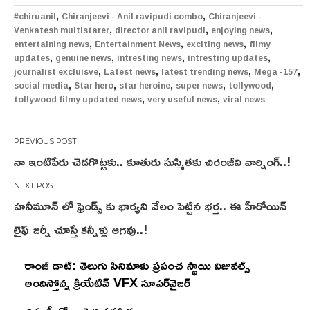
,
,
#chiruanil
Chiranjeevi - Anil ravipudi combo
Chiranjeevi -
,
,
,
Venkatesh multistarer
director anil ravipudi
enjoying news
,
,
,
entertaining news
Entertainment News
exciting news
filmy
,
,
,
,
updates
genuine news
intresting news
intresting updates
,
,
,
,
journalist excluisve
Latest news
latest trending news
Mega -157
,
,
,
,
,
social media
Star hero
star heroine
super news
tollywood
,
,
tollywood filmy updated news
very useful news
viral news
Post
నా ఇంటిపేరు చెడగొట్టకు.. కూతురు సుస్మితకు చిరంజీవి వార్నింగ్..!
navigation
హనీమూన్ లో ఫ్రెండ్స్ కు భార్యని వేలం పెట్టిన భర్త.. ఈ హీరోయిన్
లైఫ్ జర్నీ చూస్తే కన్నీళ్లు ఆగవు..!
రాంజీ డాట్: తెలుగు సినిమాకు ప్రపంచ స్థాయి విజువల్స్
అందిస్తోన్న క్రియేటివ్ VFX సూపర్‌వైజర్