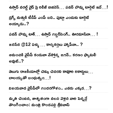
ఉస్తాద్ వ‌ర‌ల్డ్ వైడ్ ప్రి రిలీజ్ బిజినెస్‌… ప‌వ‌న్ బొమ్మ టార్గెట్ ఇదే…!
డ్రగ్స్ మత్తుకి టీడీపీ ఎంపీ బలి.. పుట్టా ఎందుకు టార్గెట్
అయ్యాడు..?
ప‌వ‌న్ బొమ్మ టాక్‌… ఉస్తాద్ గ‌బ్బ‌ర్‌సింగ్‌.. ఊర‌మాసేనా… !
జనసేన @12 ఏళ్ళు … కార్యకర్తలు హ్యాపీనా.. ?
ఆమంచికి వైసీపీ కండువా వేస్తోన్న జ‌గ‌న్‌.. క‌ర‌ణం ఫ్యామిలీ
అవుట్‌..?
తెలుగు రాజ‌కీయాల్లో చెక్కు చెద‌ర‌ని కావూరి రికార్డులు…
బాల‌య్యతో బంధుత్వం…!
విజ‌య‌వాడ వైసీపీలో గంద‌ర‌గోళం.. ఎవ‌రు ఎక్క‌డ‌…?
మృతి చెందిన, శాశ్వతంగా వలస వెళ్లిన వారి పెన్ష‌న్లే
తొల‌గించాం: మంత్రి కొండపల్లి శ్రీనివాస్