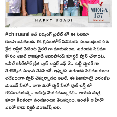
#chiruanil అనే వర్కింగ్ టైటిల్ తో ఈ సినిమా
రూపొందుతుంది. ఈ క్రమంలోనే సినిమాకు సంబంధించిన ఓ
క్రేజీ అప్డేట్ నెటింట‌ వైరల్ గా మారుతుంది. చిరంజీవి సినిమా
కోసం అనిల్ రావిపూడి అదిరిపోయే మాస్టర్ ప్లాన్ చేశాడట.
అనీల్ కెరీర్‌లోనే క్రేజి బ్లాక్ బస్టర్ ఎఫ్ 2.. మల్టీ స్టార‌ర్ గా
తెర‌కెక్కిన సంగతి తెలిసిందే. ఇప్పుడు చిరంజీవి సినిమా కూడా
అదేవిధంగా ప్లాన్ చేస్తున్నాడట అనిల్. ఈ సినిమాల్లో చిరంజీవి
మెయిన్ హీరో.. కాగా మరో స్టార్ హీరో ఫుల్ లెన్త్ లో
కనిపించుకున్న.. కాసేపు మెర‌వ‌నున్నాడ‌ని.. ఆయన పాత్ర
కూడా కీలకంగా ఉండనిందని తెలుస్తుంది. ఇంతకీ ఆ హీరో
ఎవరో కాదు విక్టరీ వెంకటేష్ అట‌.