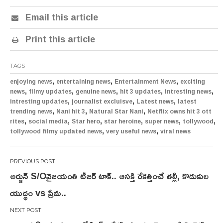
Email this article
Print this article
TAGS
,
,
,
enjoying news
entertaining news
Entertainment News
exciting
,
,
,
,
,
news
filmy updates
genuine news
hit 3 updates
intresting news
,
,
,
intresting updates
journalist excluisve
Latest news
latest
,
,
,
trending news
Nani hit 3
Natural Star Nani
Netflix owns hit 3 ott
,
,
,
,
,
,
rites
social media
Star hero
star heroine
super news
tollywood
,
,
tollywood filmy updated news
very useful news
viral news
Post
అర్జున్ S/Oవైజయంతి టీజర్ టాక్.. ఆసక్తి రేకెత్తించే తల్లీ, కొడుకుల
navigation
యుద్ధం vs ప్రేమ..