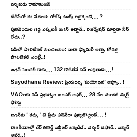
దర్శకుడు రామానుజన్
టీడీపీలో ఈ నేత‌ల‌కు లోకేష్ మార్క్ రిటైర్మెంట్‌… ?
పులివెందుల గ‌డ్డ ఎప్ప‌ట‌కీ జ‌గ‌న్ అడ్డానే.. రిజ‌ర్వేష‌న్ మార్చినా సీన్
లేదు..?
ఏపీలో పొలిటిక‌ల్ సంచ‌ల‌నం: నారా ఫ్యామిలీ అత్తా, కోడ‌ళ్ల
పొలిటికల్ ఎంట్రీ..!
జ‌గ‌న్ సెంచ‌రీ కాదు… 132 కొడితేనే విన్ అవుతాడు…!
Suyodhana Review: ప్రియదర్శి ‘సుయోధన’ రివ్యూ.. !
VAOల‌కు ఏపీ ప్ర‌భుత్వం బంప‌ర్ ఆఫ‌ర్‌… 28 వేల మందికి స్మార్ట్
ఫోన్లు
జ‌గ‌న్‌కు ‘ క‌మ్మ ‘ టి ప్రేమ స‌డెన్‌గా పుట్టుకొచ్చిందే… !
రాజ‌కీయాల్లో రేర్ రికార్డ్ ఎన్టీఆర్ ఒక్క‌డిదే.. నెవ్వ‌ర్ బిఫోర్‌.. ఎవ్వ‌ర్
ఆఫ్ట‌ర్‌..!