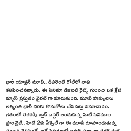
భారీ యాక్షన్ మూవీ.. డిఫరెంట్ రోల్‌లో నాని
కనిపించనన్నాడు. ఈ సినిమా డిజిటల్ రైట్స్ గురించి ఒక క్రేజీ
న్యూస్ ప్రస్తుతం వైరల్ గా మారుతుంది. మూవీ హక్కులను
అత్యంత భారీ ధరకు కొనుగోలు చేసినట్లు సమాచారం.
గతంలో తెర‌కెక్కి బ్లాక్ బస్టర్ అందుకున్న హిట్ సినిమాల
ఫ్రాంచైజ్‌.. హిట్ 2కు సీక్వెల్ గా ఈ మూవీ రూపొందుతున్న
సంగతి తెలిసిందే. ఇదే సినిమాలో అర్జున్ సర్కార్గా పవర్ ఫుల్