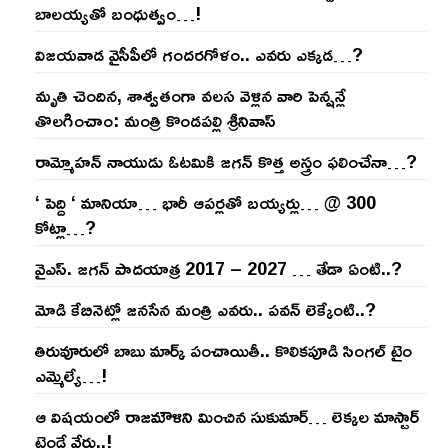
బాల‌య్యతో బంధుత్వం…!
విజ‌య‌వాడ వైసీపీలో గంద‌ర‌గోళం.. ఎవ‌రు ఎక్క‌డ‌…?
మృతి చెందిన, శాశ్వతంగా వలస వెళ్లిన వారి పెన్ష‌న్లే
తొల‌గించాం: మంత్రి కొండపల్లి శ్రీనివాస్
రామ్మోహ‌న్ నాయుడు ఓట‌మికి జ‌గ‌న్ కొత్త అస్త్రం ఫ‌లించేనా…?
‘ పెద్ది ‘ మానియా… భారీ ఆప‌ర్ల‌తో బ‌య్య‌ర్లు… @ 300
కోట్లా…?
వైఎస్‌. జ‌గ‌న్ పాద‌యాత్ర 2017 – 2027 … తేడా ఏంటి..?
మోడి కేబినెట్లో జ‌నసేన మంత్రి ఎవ‌రు.. ప‌వ‌న్ లెక్కేంటి..?
తిరువూరులో బాబు మార్క్ పంచాయితీ.. కొలిక‌పూడి సింగ‌ల్ టైం
ఎమ్మెల్యే…!
ఆ విష‌యంలో రాజ‌మౌళిని మించిన సుకుమార్‌… లెక్క‌ల మాస్టార్
ట్రెండే వేరు..!