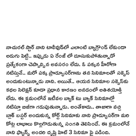
నాచురల్ స్టార్ నాని టాలీవుడ్‌లో ఎలాంటి బ్యాగ్రౌండ్ లేకుండా
అడుగు పెట్టి.. ఇప్పుడు ఏ రేంజ్ లో దూసుకుపోతున్నాడో
ప్రత్యేకంగా చెప్పాల్సిన అవసరం లేదు. ఓ పక్కన హీరోగా
నటిస్తునే.. మ‌రో పక్క ప్రొడ్యూసర్‌గాను తన సినిమాలతో సక్సెస్
అందుకుంటున్నాడు నాని. అయితే.. ఆయన సినిమాల సక్సెస్‌కు
కథల సెలెక్షన్ కూడా ప్రధాన కారణం అనడంలో అతిశయోక్తి
లేదు. ఈ క్రమంలోనే ఇటీవల బ్యాక్ టు బ్యాక్ సినిమాల్లో
నటిస్తూ బిజీగా గడుపుతున్నాడు. అంతేకాదు.. తాజాగా వచ్చి
బ్లాక్ బస్టర్ అందుకున్న కోర్ట్‌ సినిమాకు నాని ప్రొడ్యూసర్‌గా మరి
కోట్ల లాభాలు కొల్లగొడుతున్న సంగతి తెలిసిందే. ఈ క్రమంలోనే
నాని ఫ్యాన్స్ అందరి దృష్టి హిట్ 3 సినిమా పై పడింది.