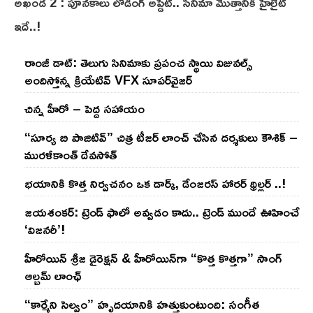
అఖండ 2 : పూనకాలు లోడింగ్ అప్డేట్.. సినిమా మొత్తానికి హైలైట్
ఇదే..!
రాంజీ డాట్: తెలుగు సినిమాకు ప్రపంచ స్థాయి విజువల్స్
అందిస్తోన్న క్రియేటివ్ VFX సూపర్‌వైజర్
చిన్న హీరో – పెద్ద సహాయం
“సూర్య బి పాజిటివ్” చిత్ర టీజర్ లాంచ్ చేసిన‌ దర్శకులు కౌశిక్ –
మురళీకాంత్ దేవసోత్
భయానికి కొత్త నిర్వచనం ఒక డార్క్, డేంజరస్ హారర్ థ్రిల్లర్ ..!
జయశంకర్: ట్రెండ్‌ ఫాలో అవ్వడం కాదు.. ట్రెండ్‌ ముందే ఊహించే
‘విజనరీ’!
హీరోయిన్ శ్రీజ డైరెక్ష‌న్ & హీరోయిన్‌గా “కొత్త కొత్తగా” సాంగ్
ఆల్బమ్ లాంఛ్
“కార్మేని సెల్వం” హృదయానికి హత్తుకుంటుంది: సంగీత