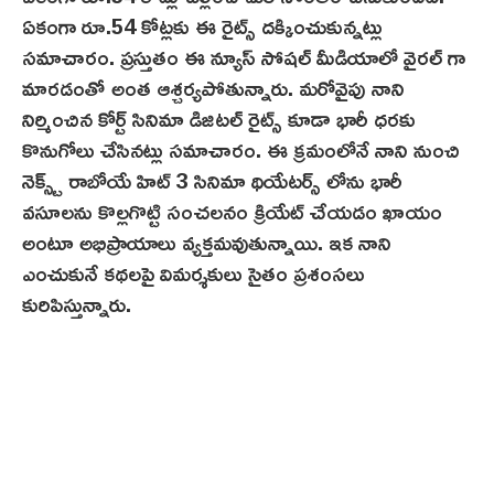
ఏకంగా రూ.54 కోట్లకు ఈ రైట్స్ దక్కించుకున్నట్లు
సమాచారం. ప్రస్తుతం ఈ న్యూస్ సోషల్ మీడియాలో వైరల్ గా
మారడంతో అంత ఆశ్చర్యపోతున్నారు. మరోవైపు నాని
నిర్మించిన కోర్ట్ సినిమా డిజిటల్ రైట్స్ కూడా భారీ ధరకు
కొనుగోలు చేసినట్లు సమాచారం. ఈ క్రమంలోనే నాని నుంచి
నెక్స్ట్ రాబోయే హిట్ 3 సినిమా థియేటర్స్ లోను భారీ
వసూలను కొల్లగొట్టి సంచలనం క్రియేట్ చేయడం ఖాయం
అంటూ అభిప్రాయాలు వ్యక్తమవుతున్నాయి. ఇక‌ నాని
ఎంచుకునే కథలపై విమర్శకులు సైతం ప్రశంసలు
కురిపిస్తున్నారు.