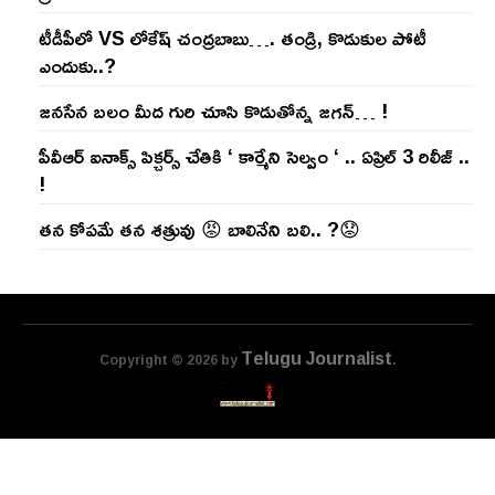
టీడీపీలో VS లోకేష్ చంద్ర‌బాబు…. తండ్రి, కొడుకుల పోటీ
ఎందుకు..?
జ‌న‌సేన బ‌లం మీద గురి చూసి కొడుతోన్న జ‌గ‌న్‌… !
పీవీఆర్ ఐనాక్స్ పిక్చర్స్ చేతికి ‘ కార్మేని సెల్వం ‘ .. ఏప్రిల్ 3 రిలీజ్ ..
!
తన కోపమే తన శత్రువు 😡 బాలినేని బలి.. ?😟
Telugu Journalist
Copyright © 2026 by
.