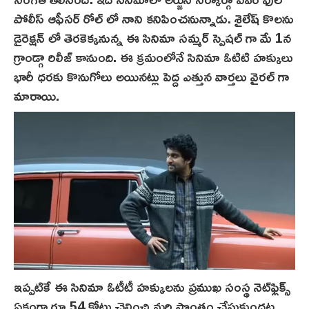
పోలీస్ ఆఫీసర్ రోల్ లో నాని కనిపించనున్నాడు. శైలేష్ కొల‌ను
డైరెక్షన్ లో తెర‌కెక్కనున్న ఈ సినిమా సమ్మర్ స్పెషల్ గా మే 1న
గ్రాండ్గా రిలీజ్ కానుంది. ఈ క్ర‌మంలోనే సినిమా ఓటిటి హక్కులు
భారీ ధరకు కొనుగోలు అయినట్లు పెద్ద ఎత్తున వార్తలు వైరల్ గా
మారాయి.
ఇప్పటికే ఈ సినిమా ఓటీటీ హక్కులను ప్రముఖ సంస్థ‌ నెట్‌ఫ్లిక్స్
ఏకంగా రూ.54 కోట్లు చెల్లించి మరి సొంతం చేసుకుందట.