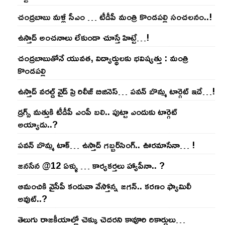
చంద్ర‌బాబు మ‌ళ్లీ సీఎం … టీడీపీ మంత్రి కొండ‌ప‌ల్లి సంచ‌ల‌నం..!
ఉస్తాద్ అంచ‌నాలు లేకుండా చూస్తే హిట్టే…!
చంద్ర‌బాబుతోనే యువ‌త‌, విద్యార్థుల‌కు భ‌విష్య‌త్తు : మంత్రి
కొండ‌ప‌ల్లి
ఉస్తాద్ వ‌ర‌ల్డ్ వైడ్ ప్రి రిలీజ్ బిజినెస్‌… ప‌వ‌న్ బొమ్మ టార్గెట్ ఇదే…!
డ్రగ్స్ మత్తుకి టీడీపీ ఎంపీ బలి.. పుట్టా ఎందుకు టార్గెట్
అయ్యాడు..?
ప‌వ‌న్ బొమ్మ టాక్‌… ఉస్తాద్ గ‌బ్బ‌ర్‌సింగ్‌.. ఊర‌మాసేనా… !
జనసేన @12 ఏళ్ళు … కార్యకర్తలు హ్యాపీనా.. ?
ఆమంచికి వైసీపీ కండువా వేస్తోన్న జ‌గ‌న్‌.. క‌ర‌ణం ఫ్యామిలీ
అవుట్‌..?
తెలుగు రాజ‌కీయాల్లో చెక్కు చెద‌ర‌ని కావూరి రికార్డులు…