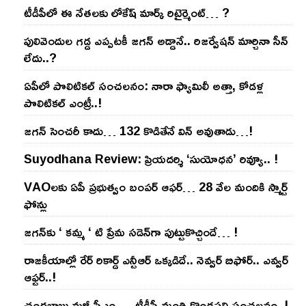
టీడీపీలో ఈ నేత‌ల‌కు లోకేష్ మార్క్ రిటైర్మెంట్‌… ?
పులివెందుల గ‌డ్డ ఎప్ప‌ట‌కీ జ‌గ‌న్ అడ్డానే.. రిజ‌ర్వేష‌న్ మార్చినా సీన్
లేదు..?
ఏపీలో పొలిటిక‌ల్ సంచ‌ల‌నం: నారా ఫ్యామిలీ అత్తా, కోడ‌ళ్ల
పొలిటికల్ ఎంట్రీ..!
జ‌గ‌న్ సెంచ‌రీ కాదు… 132 కొడితేనే విన్ అవుతాడు…!
Suyodhana Review: ప్రియదర్శి ‘సుయోధన’ రివ్యూ.. !
VAOల‌కు ఏపీ ప్ర‌భుత్వం బంప‌ర్ ఆఫ‌ర్‌… 28 వేల మందికి స్మార్ట్
ఫోన్లు
జ‌గ‌న్‌కు ‘ క‌మ్మ ‘ టి ప్రేమ స‌డెన్‌గా పుట్టుకొచ్చిందే… !
రాజ‌కీయాల్లో రేర్ రికార్డ్ ఎన్టీఆర్ ఒక్క‌డిదే.. నెవ్వ‌ర్ బిఫోర్‌.. ఎవ్వ‌ర్
ఆఫ్ట‌ర్‌..!
చంద్ర‌బాబు మ‌ళ్లీ సీఎం … టీడీపీ మంత్రి కొండ‌ప‌ల్లి సంచ‌ల‌నం..!