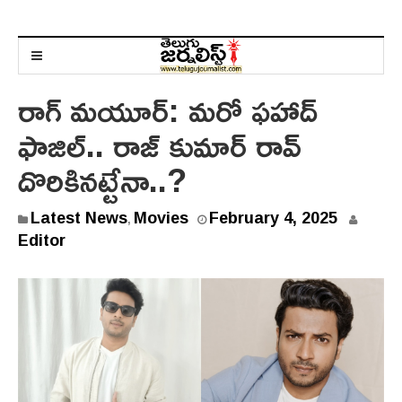
రాగ్ మ‌యూర్‌: మ‌రో ఫ‌హాద్
ఫాజిల్‌.. రాజ్ కుమార్ రావ్
దొరికిన‌ట్టేనా..?
Latest News
Movies
February 4, 2025
,
Editor