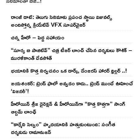
సినిమాలతో బిజీ..!
రాంజీ డాట్: తెలుగు సినిమాకు ప్రపంచ స్థాయి విజువల్స్
అందిస్తోన్న క్రియేటివ్ VFX సూపర్‌వైజర్
చిన్న హీరో – పెద్ద సహాయం
“సూర్య బి పాజిటివ్” చిత్ర టీజర్ లాంచ్ చేసిన‌ దర్శకులు కౌశిక్ –
మురళీకాంత్ దేవసోత్
భయానికి కొత్త నిర్వచనం ఒక డార్క్, డేంజరస్ హారర్ థ్రిల్లర్ ..!
జయశంకర్: ట్రెండ్‌ ఫాలో అవ్వడం కాదు.. ట్రెండ్‌ ముందే ఊహించే
‘విజనరీ’!
హీరోయిన్ శ్రీజ డైరెక్ష‌న్ & హీరోయిన్‌గా “కొత్త కొత్తగా” సాంగ్
ఆల్బమ్ లాంఛ్
“కార్మేని సెల్వం” హృదయానికి హత్తుకుంటుంది: సంగీత
దర్శకుడు రామానుజన్