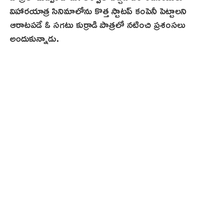
విహారయాత్ర సినిమాలోను కొత్త స్టాటప్‌ కంపెనీ పెట్టాలని
ఆరాటపడే ఓ సగటు కుర్రాడి పాత్రలో నటించి ప్రశంసలు
అందుకున్నాడు.