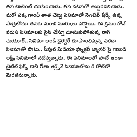
తన టాలెంట్‌ చూపించాడు. తన నటనతో అబ్బురపరిచాడు.
మరో పక్క గాంధీ తాత చెట్టు సినిమాలో నెగటివ్ షేడ్స్‌ ఉన్న
పాత్రలోనూ తనకు మంచి మార్కులు పడ్డాయి. ఈ క్రమంలోనే
వరుస సినిమాలకు సైన్ చేస్తూ దూసుకుపోతున్న రాగ్
మయూర్.. సినిమా బండి డైరెక్టర్ రూపొందిస్తున్న పరదా
సినిమాతో పాటు.. పీపుల్ మీడియా ఫ్యాక్టరీ బ్యానర్ పై గరివిడి
లక్ష్మి సినిమాలో నటిస్తున్నాడు. ఈ సినిమాలతో పాటే ఇంకా
టైటిల్ ఫిక్స్ కానీ గీతా ఆర్ట్స్2 సినిమాలోను కి రోల్‌లో
మెరవనున్నాడు.