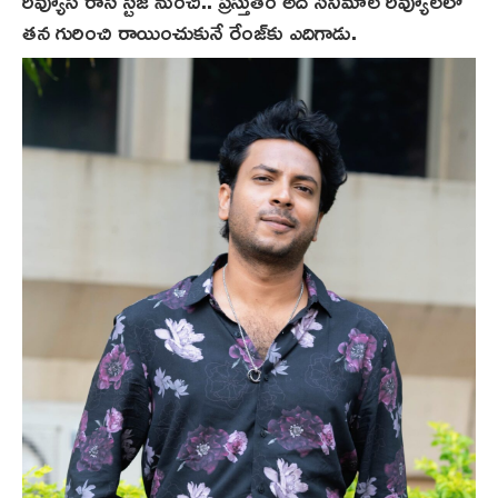
రివ్యూస్ రాసే స్టేజ్‌ నుంచి.. ప్రస్తుతం అదే సినిమాల రివ్యూలలో
తన గురించి రాయించుకునే రేంజ్‌కు ఎదిగాడు.