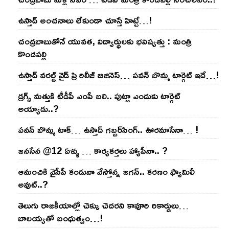
ఉస్తాద్ అంచ‌నాలు లేకుండా చూస్తే హిట్టే…!
చంద్ర‌బాబుతోనే యువ‌త‌, విద్యార్థుల‌కు భ‌విష్య‌త్తు : మంత్రి
కొండ‌ప‌ల్లి
ఉస్తాద్ వ‌ర‌ల్డ్ వైడ్ ప్రి రిలీజ్ బిజినెస్‌… ప‌వ‌న్ బొమ్మ టార్గెట్ ఇదే…!
డ్రగ్స్ మత్తుకి టీడీపీ ఎంపీ బలి.. పుట్టా ఎందుకు టార్గెట్
అయ్యాడు..?
ప‌వ‌న్ బొమ్మ టాక్‌… ఉస్తాద్ గ‌బ్బ‌ర్‌సింగ్‌.. ఊర‌మాసేనా… !
జనసేన @12 ఏళ్ళు … కార్యకర్తలు హ్యాపీనా.. ?
ఆమంచికి వైసీపీ కండువా వేస్తోన్న జ‌గ‌న్‌.. క‌ర‌ణం ఫ్యామిలీ
అవుట్‌..?
తెలుగు రాజ‌కీయాల్లో చెక్కు చెద‌ర‌ని కావూరి రికార్డులు…
బాల‌య్యతో బంధుత్వం…!