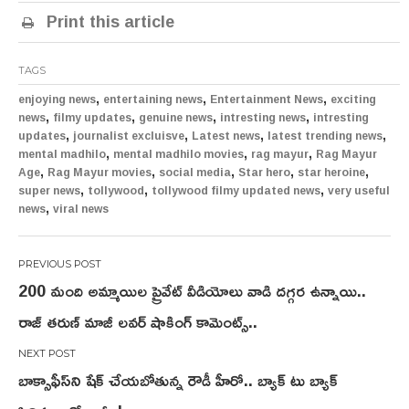
Print this article
TAGS
,
,
,
enjoying news
entertaining news
Entertainment News
exciting
,
,
,
,
news
filmy updates
genuine news
intresting news
intresting
,
,
,
,
updates
journalist excluisve
Latest news
latest trending news
,
,
,
mental madhilo
mental madhilo movies
rag mayur
Rag Mayur
,
,
,
,
,
Age
Rag Mayur movies
social media
Star hero
star heroine
,
,
,
super news
tollywood
tollywood filmy updated news
very useful
,
news
viral news
Post
200 మంది అమ్మాయిల ప్రైవేట్ వీడియోలు వాడి దగ్గర ఉన్నాయి..
navigation
రాజ్ తరుణ్ మాజీ లవర్ షాకింగ్ కామెంట్స్..
బాక్సాఫీస్‌ని షేక్‌ చేయబోతున్న రౌడీ హీరో.. బ్యాక్ టు బ్యాక్