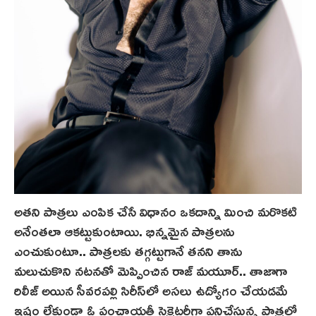
అతని పాత్రలు ఎంపిక చేసే విధానం ఒకదాన్ని మించి మరొకటి
అనేంతలా ఆకట్టుకుంటాయి. భిన్నమైన పాత్రలను
ఎంచుకుంటూ.. పాత్రలకు తగ్గట్టుగానే తనని తాను
మలుచుకొని నటనతో మెప్పించిన రాజ్ మయూర్.. తాజాగా
రిలీజ్ అయిన సీవరపల్లి సిరీస్‌లో అసలు ఉద్యోగం చేయడమే
ఇష్టం లేకుండా ఓ పంచాయతీ సెక్రెటరీగా పనిచేస్తున్న పాత్రలో