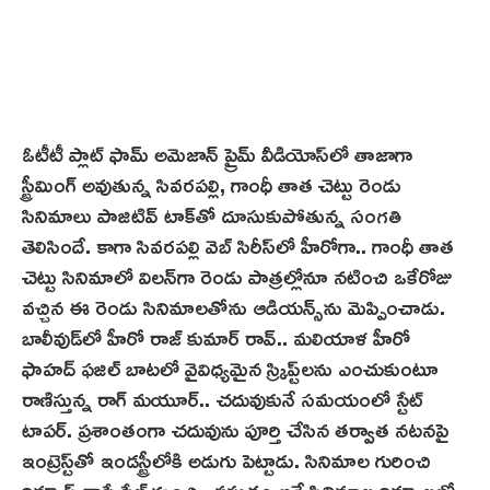
ఓటీటీ ప్లాట్ ఫామ్ అమెజాన్ ప్రైమ్ వీడియోస్‌లో తాజాగా
స్ట్రీమింగ్ అవుతున్న సివరపల్లి, గాంధీ తాత చెట్టు రెండు
సినిమాలు పాజిటివ్ టాక్‌తో దూసుకుపోతున్న సంగతి
తెలిసిందే. కాగా సివరపల్లి వెబ్ సిరీస్‌లో హీరోగా.. గాంధీ తాత
చెట్టు సినిమాలో విలన్‌గా రెండు పాత్రల్లోనూ నటించి ఒకేరోజు
వ‌చ్చిన ఈ రెండు సినిమాల‌తోను ఆడియ‌న్స్‌ను మెప్పించాడు.
బాలీవుడ్‌లో హీరో రాజ్ కుమార్ రావ్.. మలియాళ హీరో
ఫాహద్ ఫ‌జిల్ బాటలో వైవిధ్యమైన స్క్రిప్ట్‌ల‌ను ఎంచుకుంటూ
రాణిస్తున్న రాగ్‌ మయూర్.. చదువుకునే సమయంలో స్టేట్
టాపర్. ప్రశాంతంగా చదువును పూర్తి చేసిన తర్వాత నటనపై
ఇంట్రెస్ట్‌తో ఇండస్ట్రీలోకి అడుగు పెట్టాడు. సినిమాల గురించి