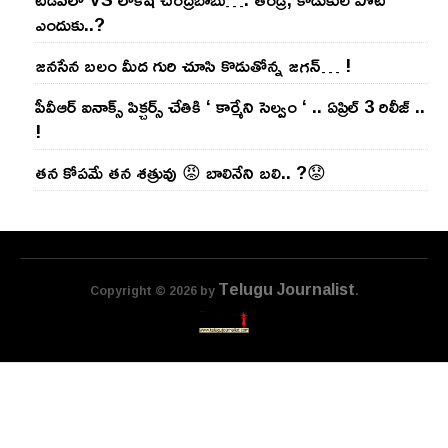
ఎందుకు..?
జ‌న‌సేన బ‌లం మీద గురి చూసి కొడుతోన్న జ‌గ‌న్‌… !
పీవీఆర్ ఐనాక్స్ పిక్చర్స్ చేతికి ‘ కార్మేని సెల్వం ‘ .. ఏప్రిల్ 3 రిలీజ్ ..
!
తన కోపమే తన శత్రువు 😡 బాలినేని బలి.. ?😟
Telugu Journalist
Copyright © 2026 by
.