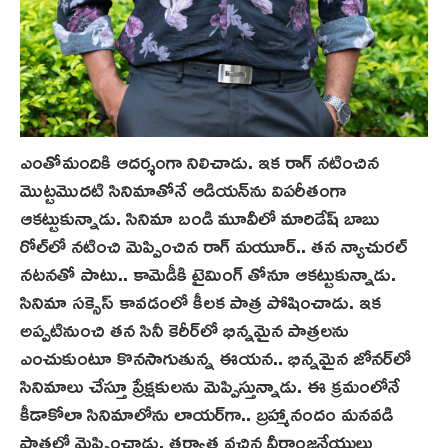
ఎంతోమందికి ఆదర్శంగా నిలిచాడు. ఇక రాగ్‌ నటించిన
మొట్టమొదటి సినిమాతోనే ఆడియన్‌ను విపరీతంగా
ఆకట్టుకున్నాడు. సినిమా బండి మూవీలో మారిడేష్ బాబు
రోల్‌లో నటించి మెప్పించిన రాగ్‌ మయూర్.. తన న్యాచురల్
నటనతో పాటు.. కామెడీకి టైమింగ్ తోనూ ఆకట్టుకున్నాడు.
సినిమా సక్సెస్ కావడంలో కీలక పాత్ర పోషించాడు. ఇక
అప్పటినుంచి తన సినీ కెరీర్‌లో భిన్నమైన పాత్రలను
ఎంచుకుంటూ కొనసాగుతున్న ఈయన.. భిన్నమైన జోనర్‌లో
సినిమాలు చేస్తూ ప్రేక్షకులను మెప్పిస్తున్నాడు. ఈ క్రమంలోనే
కీడాకోలా సినిమాలోను లాయర్‌గా.. బ్రహ్మానందం మనవ‌డి
పాత్రలో మెప్పించాడు. తర్వాత వచ్చిన వీరాంజనేయులు