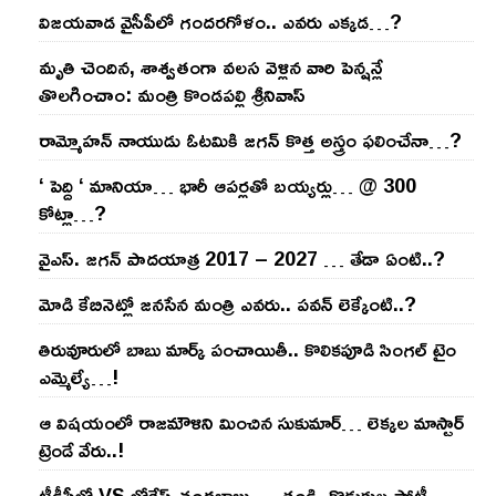
విజ‌య‌వాడ వైసీపీలో గంద‌ర‌గోళం.. ఎవ‌రు ఎక్క‌డ‌…?
మృతి చెందిన, శాశ్వతంగా వలస వెళ్లిన వారి పెన్ష‌న్లే
తొల‌గించాం: మంత్రి కొండపల్లి శ్రీనివాస్
రామ్మోహ‌న్ నాయుడు ఓట‌మికి జ‌గ‌న్ కొత్త అస్త్రం ఫ‌లించేనా…?
‘ పెద్ది ‘ మానియా… భారీ ఆప‌ర్ల‌తో బ‌య్య‌ర్లు… @ 300
కోట్లా…?
వైఎస్‌. జ‌గ‌న్ పాద‌యాత్ర 2017 – 2027 … తేడా ఏంటి..?
మోడి కేబినెట్లో జ‌నసేన మంత్రి ఎవ‌రు.. ప‌వ‌న్ లెక్కేంటి..?
తిరువూరులో బాబు మార్క్ పంచాయితీ.. కొలిక‌పూడి సింగ‌ల్ టైం
ఎమ్మెల్యే…!
ఆ విష‌యంలో రాజ‌మౌళిని మించిన సుకుమార్‌… లెక్క‌ల మాస్టార్
ట్రెండే వేరు..!
టీడీపీలో VS లోకేష్ చంద్ర‌బాబు…. తండ్రి, కొడుకుల పోటీ