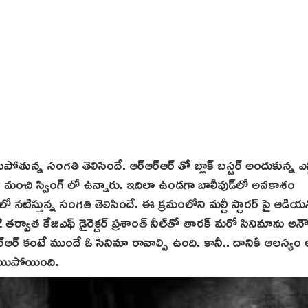
కుపోతున్న సంగతి తెలిసిందే. ఆర్ఆర్ఆర్ తో బ్లాక్ బస్టర్ అందుకున్న ఎన్
 మంచి స్వింగ్ లో ఉన్నారు. ఇదిలా ఉండగా బాలీవుడ్‌లో అవకాశం
లో నటిస్తున్న సంగతి తెలిసిందే. ఈ క్రమంలోని మల్టీ స్టారర్ పై ఆడియన
వాత కేజిఎఫ్ డైరెక్టర్ ప్రశాంత్ నీల్‌తో తారక్ మరో సినిమాను అనౌన
‌ఆర్ఆర్ కంటే ముందే ఓ సినిమా రావాల్సి ఉంది. కానీ.. దానికి ఆలస్య
్ అయిపోయింది.