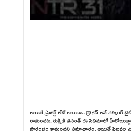
అయితే ప్రాజెక్ట్ లేట్ అయినా.. డ్రాగన్ అనే వర్కింగ్ టై
రానుంద‌ట‌. రుక్మిణి వసంత్ ఈ సినిమాలో హీరోయిన్గ
ప్రారంభం కానుందని సమాచారం. అయితే ఫిబ్రవరి చివరి