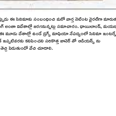
ఇప్పుడు ఈ సినిమాకు సంబంధించి మరో వార్త నెటింట‌ వైరల్‌గా మారుత
ంగ్ అంతా విదేశాల్లో జరగనున్నట్లు సమాచారం. థాయిలాండ్, మ‌య‌న్మా
 ఈ మూడు దేశాల్లో ఉండే డ్రగ్స్ మాఫియా నేపద్యంలో సినిమా ఇంట‌ర్నే
క్ ఇప్పటివరకు కనిపించని సరికొత్త జానెర్ తో ఆడియన్స్ ను
తెచ్చి పెడుతుందో వేచి చూడాలి.