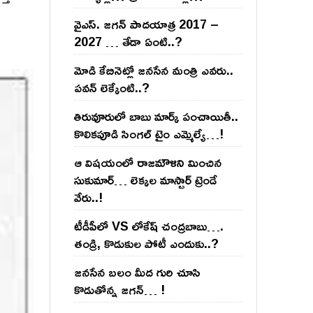
వైఎస్‌. జ‌గ‌న్ పాద‌యాత్ర 2017 –
2027 … తేడా ఏంటి..?
మోడి కేబినెట్లో జ‌నసేన మంత్రి ఎవ‌రు..
ప‌వ‌న్ లెక్కేంటి..?
తిరువూరులో బాబు మార్క్ పంచాయితీ..
కొలిక‌పూడి సింగ‌ల్ టైం ఎమ్మెల్యే…!
ఆ విష‌యంలో రాజ‌మౌళిని మించిన
సుకుమార్‌… లెక్క‌ల మాస్టార్ ట్రెండే
వేరు..!
టీడీపీలో VS లోకేష్ చంద్ర‌బాబు….
తండ్రి, కొడుకుల పోటీ ఎందుకు..?
జ‌న‌సేన బ‌లం మీద గురి చూసి
కొడుతోన్న జ‌గ‌న్‌… !