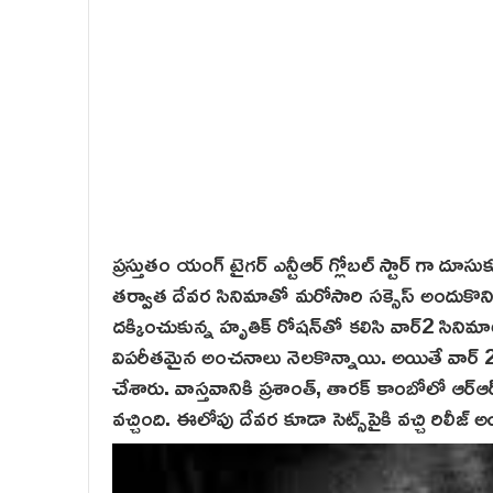
ప్రస్తుతం యంగ్ టైగర్ ఎన్టీఆర్ గ్లోబల్ స్టార్ గా దూసు
తర్వాత దేవర సినిమాతో మరోసారి సక్సెస్ అందుకొని
దక్కించుకున్న హృతిక్ రోషన్‌తో కలిసి వార్‌2 సినిమా
విపరీతమైన అంచనాలు నెలకొన్నాయి. అయితే వార్ 2 తర్
చేశారు. వాస్తవానికి ప్రశాంత్, తారక్ కాంబోలో ఆర్
వచ్చింది. ఈలోపు దేవర కూడా సెట్స్‌పైకి వచ్చి రిలీజ