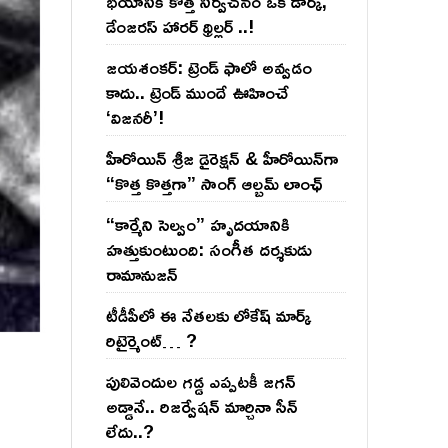
భయానికి కొత్త నిర్వచనం ఒక డార్క్,
డేంజరస్ హారర్ థ్రిల్లర్ ..!
జయశంకర్: ట్రెండ్‌ ఫాలో అవ్వడం
కాదు.. ట్రెండ్‌ ముందే ఊహించే
‘విజనరీ’!
హీరోయిన్ శ్రీజ డైరెక్ష‌న్ & హీరోయిన్‌గా
“కొత్త కొత్తగా” సాంగ్ ఆల్బమ్ లాంఛ్
“కార్మేని సెల్వం” హృదయానికి
హత్తుకుంటుంది: సంగీత దర్శకుడు
రామానుజన్
టీడీపీలో ఈ నేత‌ల‌కు లోకేష్ మార్క్
రిటైర్మెంట్‌… ?
పులివెందుల గ‌డ్డ ఎప్ప‌ట‌కీ జ‌గ‌న్
అడ్డానే.. రిజ‌ర్వేష‌న్ మార్చినా సీన్
లేదు..?