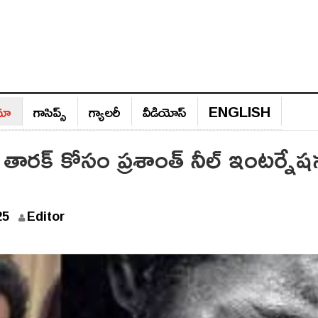
ిమా
గాసిప్స్‌
గ్యాల‌రీ
వీడియోస్‌
ENGLISH
్.. తారక్ కోసం ప్రశాంత్ నీల్ ఇంటర్నేష
J
25
Editor
a
n
u
a
r