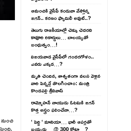
ఆమంచికి వైసీపీ కండువా వేస్తోన్న
జ‌గ‌న్‌.. క‌ర‌ణం ఫ్యామిలీ అవుట్‌..?
తెలుగు రాజ‌కీయాల్లో చెక్కు చెద‌ర‌ని
కావూరి రికార్డులు… బాల‌య్యతో
బంధుత్వం…!
విజ‌య‌వాడ వైసీపీలో గంద‌ర‌గోళం..
ఎవ‌రు ఎక్క‌డ‌…?
మృతి చెందిన, శాశ్వతంగా వలస వెళ్లిన
వారి పెన్ష‌న్లే తొల‌గించాం: మంత్రి
కొండపల్లి శ్రీనివాస్
రామ్మోహ‌న్ నాయుడు ఓట‌మికి జ‌గ‌న్
కొత్త అస్త్రం ఫ‌లించేనా…?
త నుంచి
‘ పెద్ది ‘ మానియా… భారీ ఆప‌ర్ల‌తో
తుంది.
బ‌య్య‌ర్లు… @ 300 కోట్లా…?