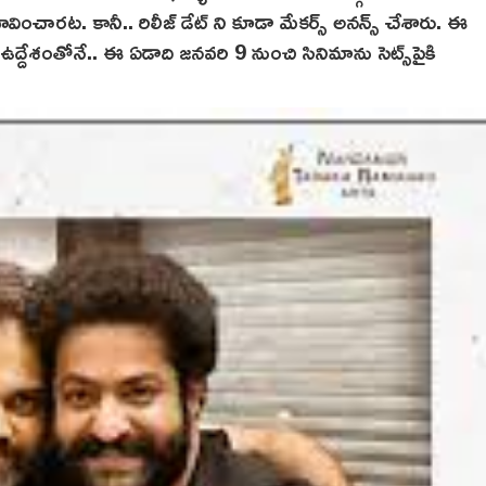
భావించారట. కానీ.. రిలీజ్ డేట్ ని కూడా మేకర్స్ అన‌న్స్‌ చేశారు. ఈ
దేశంతోనే.. ఈ ఏడాది జనవరి 9 నుంచి సినిమాను సెట్స్‌పైకి