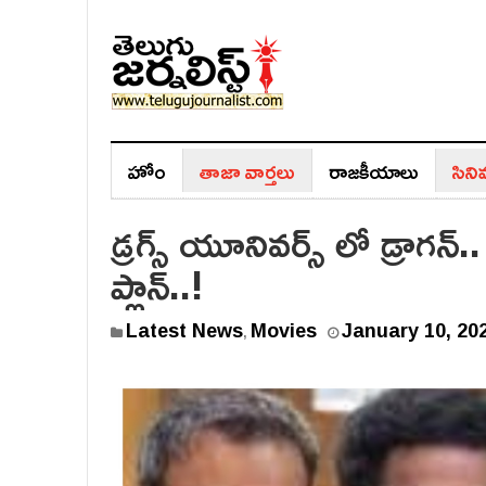
హోం
తాజా వార్తలు
రాజ‌కీయాలు
సిన
డ్రగ్స్ యూనివర్స్ లో డ్రాగన
ప్లాన్..!
Latest News
Movies
January 10, 20
,