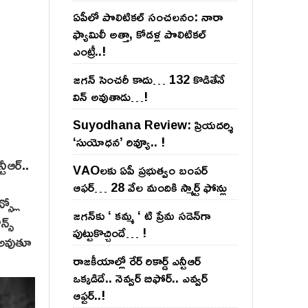
ఏపీలో పొలిటిక‌ల్ సంచ‌ల‌నం: నారా
ఫ్యామిలీ అత్తా, కోడ‌ళ్ల పొలిటికల్
ఎంట్రీ..!
జ‌గ‌న్ సెంచ‌రీ కాదు… 132 కొడితేనే
విన్ అవుతాడు…!
Suyodhana Review: ప్రియదర్శి
‘సుయోధన’ రివ్యూ.. !
టీఆర్..
VAOల‌కు ఏపీ ప్ర‌భుత్వం బంప‌ర్
ఆఫ‌ర్‌… 28 వేల మందికి స్మార్ట్ ఫోన్లు
్స్లో
జ‌గ‌న్‌కు ‘ క‌మ్మ ‘ టి ప్రేమ స‌డెన్‌గా
్స్
పుట్టుకొచ్చిందే… !
ం అవుతూ
రాజ‌కీయాల్లో రేర్ రికార్డ్ ఎన్టీఆర్
ఒక్క‌డిదే.. నెవ్వ‌ర్ బిఫోర్‌.. ఎవ్వ‌ర్
ఆఫ్ట‌ర్‌..!