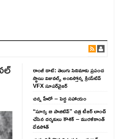
నల్
రాంజీ డాట్: తెలుగు సినిమాకు ప్రపంచ
స్థాయి విజువల్స్ అందిస్తోన్న క్రియేటివ్
VFX సూపర్‌వైజర్
చిన్న హీరో – పెద్ద సహాయం
“సూర్య బి పాజిటివ్” చిత్ర టీజర్ లాంచ్
చేసిన‌ దర్శకులు కౌశిక్ – మురళీకాంత్
దేవసోత్