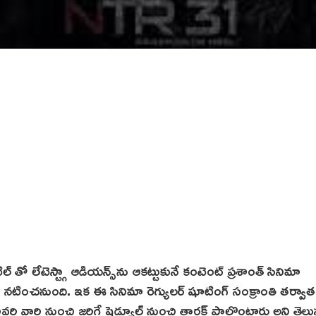
టిల్ తో లేటెస్ట్గా ఆడియన్స్‌ను ఆకట్టుకునే కంటెంట్‌ ప్రశాంత్‌ సినిమా
ా నటించనుంది. ఇక ఈ సినిమా రెగ్యులర్ షూటింగ్ సంక్రాంతి తర్వా
 వారి నుంచి జరిగే షెడ్యూల్ నుంచి తారక్ పాల్గొంటారు అని తెలుస్