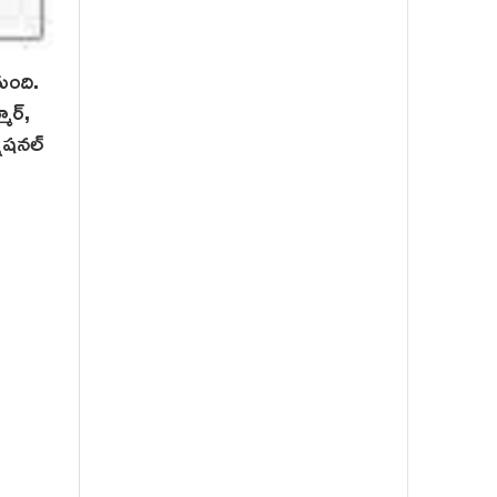
ుంది.
ర్‌,
ష‌న‌ల్