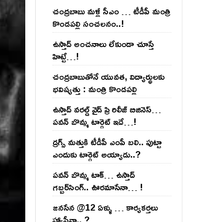
చంద్ర‌బాబు మ‌ళ్లీ సీఎం … టీడీపీ మంత్రి
కొండ‌ప‌ల్లి సంచ‌ల‌నం..!
ఉస్తాద్ అంచ‌నాలు లేకుండా చూస్తే
హిట్టే…!
చంద్ర‌బాబుతోనే యువ‌త‌, విద్యార్థుల‌కు
భ‌విష్య‌త్తు : మంత్రి కొండ‌ప‌ల్లి
ఉస్తాద్ వ‌ర‌ల్డ్ వైడ్ ప్రి రిలీజ్ బిజినెస్‌…
ప‌వ‌న్ బొమ్మ టార్గెట్ ఇదే…!
డ్రగ్స్ మత్తుకి టీడీపీ ఎంపీ బలి.. పుట్టా
ఎందుకు టార్గెట్ అయ్యాడు..?
ప‌వ‌న్ బొమ్మ టాక్‌… ఉస్తాద్
గ‌బ్బ‌ర్‌సింగ్‌.. ఊర‌మాసేనా… !
జనసేన @12 ఏళ్ళు … కార్యకర్తలు
హ్యాపీనా.. ?