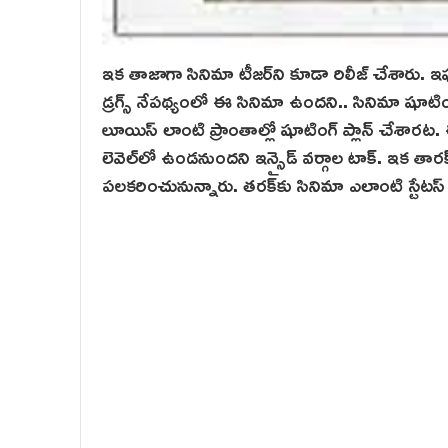
ఇక తాజాగా సినిమా టీజర్‌ని కూడా రిలీజ్ చేశారు. 
డ్రగ్స్ నేపథ్యంలో ఈ సినిమా ఉందని.. సినిమా షూటి
లూయిస్ లాంటి ప్రాంతాల్లో షూటింగ్ ప్లాన్ చేశారట.
లెవెల్‌లో ఉండనుందని ఇన్సైడ్ వర్గాల టాక్. ఇక తార
పలకరించునున్నారు. తర‌క్‌కు సినిమా ఎలాంటి స్టేటస్ 