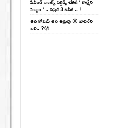
పీవీఆర్ ఐనాక్స్ పిక్చర్స్ చేతికి ‘ కార్మేని
సెల్వం ‘ .. ఏప్రిల్ 3 రిలీజ్ .. !
తన కోపమే తన శత్రువు 😡 బాలినేని
బలి.. ?😟