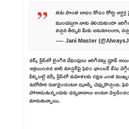
తమ సొంత లాభం కోసం కోర్టు ఆర్డర్ల పై
ముందస్తుగా నాకు తెలియకుండా జరిగిన య
వచ్చిన తీర్పుని మీకు అనుకూలంగా, నచ్చ
— Jani Master (@AlwaysJ
వర్క్ ప్లేస్‌లో లైంగిక వేధింపులు జరిగినట్లు ప్రూవ్ అయిన
ఆశ్రయించిన జానీ మాస్టర్‌పై ఫిలిం ఛాంబర్ కేసు నెగ్గిం
దీన్నిబట్టి వర్క్ ప్లేస్‌లో మహిళలకు రక్షణ ఎంత ముఖ్య
మరోసారి రుజువైందంటూ ఝాన్సీ చెప్పుకొచ్చింది. ఫ
పోరాడుతున్నందుకు ధన్యవాదాలు అంటూ వెల్లడించింది. ప
మారుతున్నాయి.