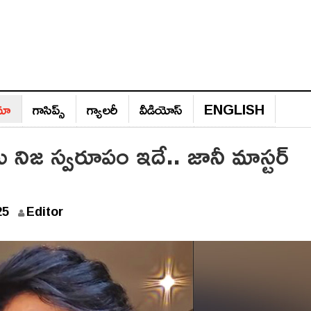
ిమా
గాసిప్స్‌
గ్యాల‌రీ
వీడియోస్‌
ENGLISH
 మీ నిజ స్వరూపం ఇదే.. జానీ మాస్టర్
25
Editor