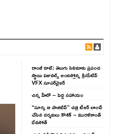
రాంజీ డాట్: తెలుగు సినిమాకు ప్రపంచ
స్థాయి విజువల్స్ అందిస్తోన్న క్రియేటివ్
VFX సూపర్‌వైజర్
చిన్న హీరో – పెద్ద సహాయం
“సూర్య బి పాజిటివ్” చిత్ర టీజర్ లాంచ్
చేసిన‌ దర్శకులు కౌశిక్ – మురళీకాంత్
దేవసోత్