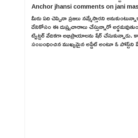
మీరు ఏది చెప్పినా ప్రజలు నమ్మేస్తారని అనుకుంటున్న
దేనికోసం ఈ దుష్ప్రచారాలు చేస్తున్నారో అర్థమవుతు
ట్విట్టర్ వేదికగా అభిప్రాయాలను షేర్ చేసుకున్నాడ
సంబంధించిన ముఖ్యమైన అప్డేట్ అంటూ ఓ పోస్ట్‌ని షే