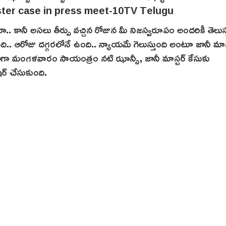
ారా.. కానీ అసలు తీర్పు వచ్చిన రోజున మీ నిజస్వరూపం అందరికీ తెలుస్
ంది.. ఆరోజు దగ్గరలోనే ఉంది.. న్యాయమే గెలుస్తుంది అంటూ జానీ మా
ు. కాగా మంగళవారం సాయంత్రం నటి ఝాన్సీ, జానీ మాస్టర్ కేసుకు
ర్ చేసుకుంది.