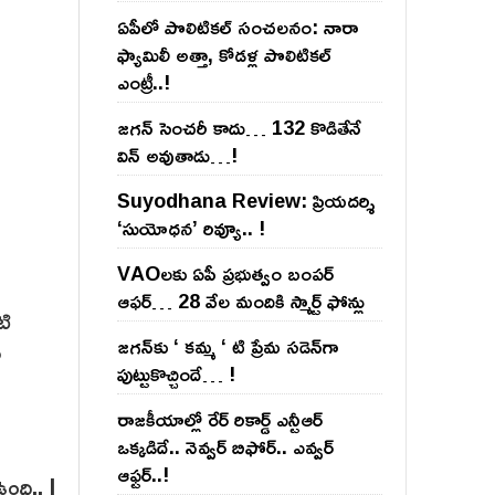
ఏపీలో పొలిటిక‌ల్ సంచ‌ల‌నం: నారా
ఫ్యామిలీ అత్తా, కోడ‌ళ్ల పొలిటికల్
ఎంట్రీ..!
జ‌గ‌న్ సెంచ‌రీ కాదు… 132 కొడితేనే
విన్ అవుతాడు…!
Suyodhana Review: ప్రియదర్శి
‘సుయోధన’ రివ్యూ.. !
VAOల‌కు ఏపీ ప్ర‌భుత్వం బంప‌ర్
ఆఫ‌ర్‌… 28 వేల మందికి స్మార్ట్ ఫోన్లు
టి
జ‌గ‌న్‌కు ‘ క‌మ్మ ‘ టి ప్రేమ స‌డెన్‌గా
ు
పుట్టుకొచ్చిందే… !
రాజ‌కీయాల్లో రేర్ రికార్డ్ ఎన్టీఆర్
ఒక్క‌డిదే.. నెవ్వ‌ర్ బిఫోర్‌.. ఎవ్వ‌ర్
ఆఫ్ట‌ర్‌..!