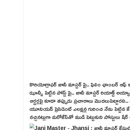
కొరియోగ్రాఫర్ జానీ మాస్టర్ పై.. ఫిలిం ఛాంబర్ ఆఫ్
ఝాన్సీ పెట్టిన పోస్ట్ పై.. జానీ మాస్టర్ రియాక్ట్
ఆర్డర్లపై కూడా తప్పుడు ప్రచారాలు మొదలుపెట్టారని..
యూనియన్ ప్రెసిడెంట్ ఎలక్షన్ల గురించి నేను పెట్టిన
నచ్చినట్లుగా మరోకేస్‌తో ముడి పెట్టుకుని పోస్టులు షేర్ చ