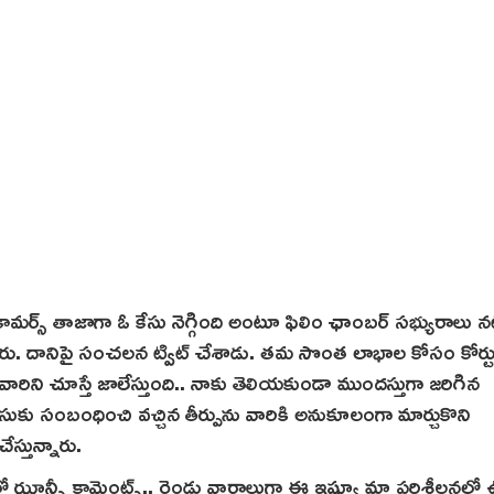
 కామర్స్ తాజాగా ఓ కేసు నెగ్గింది అంటూ ఫిలిం ఛాంబర్ సభ్యురాలు న
 అయ్యారు. దానిపై సంచలన ట్విట్ చేశాడు. తమ సొంత లాభాల కోసం కోర్ట
 వారిని చూస్తే జాలేస్తుంది.. నాకు తెలియకుండా ముందస్తుగా జరిగిన
 కేసుకు సంబంధించి వచ్చిన తీర్పును వారికి అనుకూలంగా మార్చుకొని
ేస్తున్నారు.