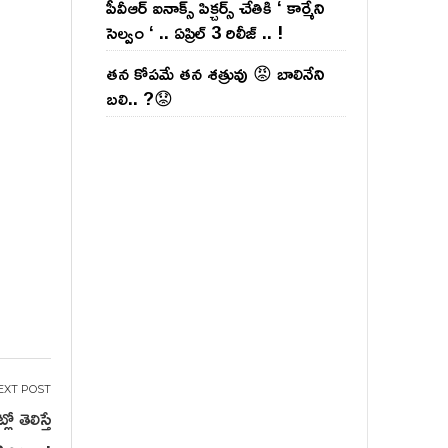
పీవీఆర్ ఐనాక్స్ పిక్చర్స్ చేతికి ‘ కార్మేని
సెల్వం ‘ .. ఏప్రిల్ 3 రిలీజ్ .. !
తన కోపమే తన శత్రువు 😡 బాలినేని
బలి.. ?😟
ో తెలిస్తే