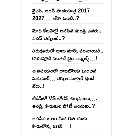
వైఎస్‌. జ‌గ‌న్ పాద‌యాత్ర 2017 –
2027 … తేడా ఏంటి..?
మోడి కేబినెట్లో జ‌నసేన మంత్రి ఎవ‌రు..
ప‌వ‌న్ లెక్కేంటి..?
తిరువూరులో బాబు మార్క్ పంచాయితీ..
కొలిక‌పూడి సింగ‌ల్ టైం ఎమ్మెల్యే…!
ఆ విష‌యంలో రాజ‌మౌళిని మించిన
సుకుమార్‌… లెక్క‌ల మాస్టార్ ట్రెండే
వేరు..!
టీడీపీలో VS లోకేష్ చంద్ర‌బాబు….
తండ్రి, కొడుకుల పోటీ ఎందుకు..?
జ‌న‌సేన బ‌లం మీద గురి చూసి
కొడుతోన్న జ‌గ‌న్‌… !