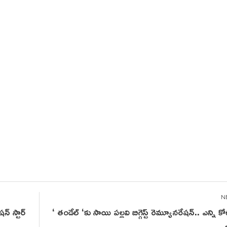
్ స్టార్
‘ తండేల్‌ ‘కు సాయి పల్లవి బిగ్గెస్ట్ రెమ్యూనరేషన్.. ఎన్ని కోట్ల