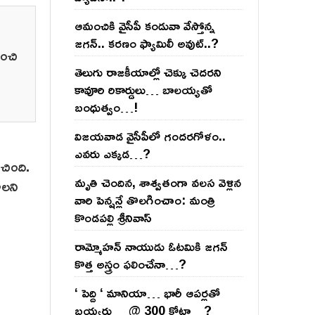
ఆమంచికి వైసీపీ కండువా వేస్తోన్న
జ‌గ‌న్‌.. క‌ర‌ణం ఫ్యామిలీ అవుట్‌..?
ించి
తెలుగు రాజ‌కీయాల్లో చెక్కు చెద‌ర‌ని
కావూరి రికార్డులు… బాల‌య్యతో
బంధుత్వం…!
విజ‌య‌వాడ వైసీపీలో గంద‌ర‌గోళం..
ఎవ‌రు ఎక్క‌డ‌…?
ంచింది.
మృతి చెందిన, శాశ్వతంగా వలస వెళ్లిన
ాలని
వారి పెన్ష‌న్లే తొల‌గించాం: మంత్రి
కొండపల్లి శ్రీనివాస్
రామ్మోహ‌న్ నాయుడు ఓట‌మికి జ‌గ‌న్
కొత్త అస్త్రం ఫ‌లించేనా…?
‘ పెద్ది ‘ మానియా… భారీ ఆప‌ర్ల‌తో
బ‌య్య‌ర్లు… @ 300 కోట్లా…?