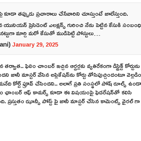
 కూడా తప్పుడు ప్రచారాలు చేసేవారిని చూస్తుంటే జాలేస్తుంది.
ునియన్ ప్రెసిడెంట్ ఎలక్షన్స్ గురించి నేను పెట్టిన కేసుకి సంబంధ
ినట్టుగా మార్చి మరో కేసుతో ముడిపెట్టి పోస్టులు…
ani)
January 29, 2025
 తర్వాత.. ఫిలిం చాంబర్ ఇచ్చిన ఆర్డర్లకు వ్యతిరేకంగా డిస్ట్రిక్ట్ కోర్టును
దని జానీ మాస్టర్ వేసిన అప్లికేషన్‌ను కోర్టు తోసిపుచ్చిందంటూ వెల్లడి
మనేది కోర్ట్ ప్రూవ్ చేసిందని.. అలాగే ప్రతి సంస్థలో పోష్‌ రూల్స్ ఉండ
ిలిం ఛాంబర్ ఆఫ్ కామర్స్ కూడా ఈ విషయంపై ఫెడరేషన్‌తో కలిసి
్రస్తుతం ఝాన్సీ పోస్ట్ పై జానీ మాస్టర్ చేసిన కామెంట్స్ వైరల్ గా