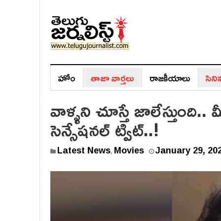
హోం
తాజా వార్తలు
రాజ‌కీయాలు
సిన
వాళ్ళని చూస్తే జాలేస్తుంది..
సెన్సేషనల్ ట్విట్..!
Latest News
Movies
January 29, 20
,