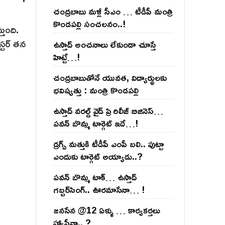
చంద్ర‌బాబు మ‌ళ్లీ సీఎం … టీడీపీ మంత్రి
కొండ‌ప‌ల్లి సంచ‌ల‌నం..!
తుంది.
స్టర్ తన
ఉస్తాద్ అంచ‌నాలు లేకుండా చూస్తే
హిట్టే…!
చంద్ర‌బాబుతోనే యువ‌త‌, విద్యార్థుల‌కు
భ‌విష్య‌త్తు : మంత్రి కొండ‌ప‌ల్లి
ఉస్తాద్ వ‌ర‌ల్డ్ వైడ్ ప్రి రిలీజ్ బిజినెస్‌…
ప‌వ‌న్ బొమ్మ టార్గెట్ ఇదే…!
డ్రగ్స్ మత్తుకి టీడీపీ ఎంపీ బలి.. పుట్టా
ఎందుకు టార్గెట్ అయ్యాడు..?
ప‌వ‌న్ బొమ్మ టాక్‌… ఉస్తాద్
గ‌బ్బ‌ర్‌సింగ్‌.. ఊర‌మాసేనా… !
జనసేన @12 ఏళ్ళు … కార్యకర్తలు
హ్యాపీనా.. ?