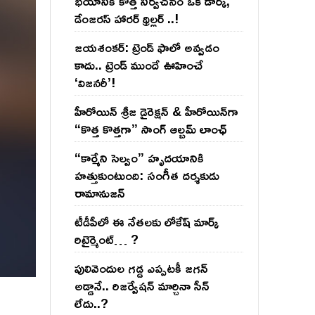
భయానికి కొత్త నిర్వచనం ఒక డార్క్,
డేంజరస్ హారర్ థ్రిల్లర్ ..!
జయశంకర్: ట్రెండ్‌ ఫాలో అవ్వడం
కాదు.. ట్రెండ్‌ ముందే ఊహించే
‘విజనరీ’!
హీరోయిన్ శ్రీజ డైరెక్ష‌న్ & హీరోయిన్‌గా
“కొత్త కొత్తగా” సాంగ్ ఆల్బమ్ లాంఛ్
“కార్మేని సెల్వం” హృదయానికి
హత్తుకుంటుంది: సంగీత దర్శకుడు
రామానుజన్
టీడీపీలో ఈ నేత‌ల‌కు లోకేష్ మార్క్
రిటైర్మెంట్‌… ?
పులివెందుల గ‌డ్డ ఎప్ప‌ట‌కీ జ‌గ‌న్
అడ్డానే.. రిజ‌ర్వేష‌న్ మార్చినా సీన్
లేదు..?