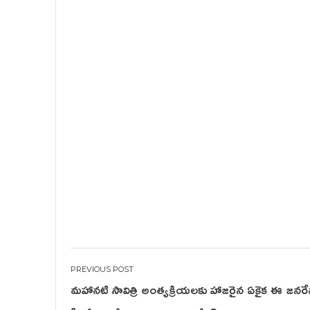
Post
మహానటి సావిత్రి అంత్యక్రియలకు హాజరైన ఏకైక ఈ జనరేషన
navigation