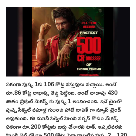
ఏకంగా పుష్ప 1కు 106 కోట్ల వస్తువులు వచ్చాయి. అంటే
రూ.86 కోట్ల లాభాన్ని తెచ్చి పెట్టింది. అంటే దాదాపు 430
శాతం ప్రాఫిట్ మేకర్స్ కు పుష్ప 1 అందించింది. ఇదే టైంలో
పుష్ప సీక్వెల్ వసూళ్ల గురించి హాట్ టాపిక్ గా న్యూస్ ట్రెండ్
అవుతుంది. ఈ మూవీ సిక్వెల్ హిందీ వర్షన్ కోసం మేకర్స్
ఏకంగా రూ.200 కోట్లను ఖర్చు చేశారని టాక్. ఇప్పటివరకు
హిందీ బెల్ట్ లో రూ.500 కోట్లు పైగా రాబట్టిన పుష్ప 2 .. 120