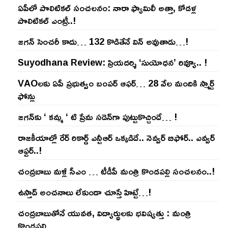
ఏపీలో పొలిటిక‌ల్ సంచ‌ల‌నం: నారా ఫ్యామిలీ అత్తా, కోడ‌ళ్ల
పొలిటికల్ ఎంట్రీ..!
జ‌గ‌న్ సెంచ‌రీ కాదు… 132 కొడితేనే విన్ అవుతాడు…!
Suyodhana Review: ప్రియదర్శి ‘సుయోధన’ రివ్యూ.. !
VAOల‌కు ఏపీ ప్ర‌భుత్వం బంప‌ర్ ఆఫ‌ర్‌… 28 వేల మందికి స్మార్ట్
ఫోన్లు
జ‌గ‌న్‌కు ‘ క‌మ్మ ‘ టి ప్రేమ స‌డెన్‌గా పుట్టుకొచ్చిందే… !
రాజ‌కీయాల్లో రేర్ రికార్డ్ ఎన్టీఆర్ ఒక్క‌డిదే.. నెవ్వ‌ర్ బిఫోర్‌.. ఎవ్వ‌ర్
ఆఫ్ట‌ర్‌..!
చంద్ర‌బాబు మ‌ళ్లీ సీఎం … టీడీపీ మంత్రి కొండ‌ప‌ల్లి సంచ‌ల‌నం..!
ఉస్తాద్ అంచ‌నాలు లేకుండా చూస్తే హిట్టే…!
చంద్ర‌బాబుతోనే యువ‌త‌, విద్యార్థుల‌కు భ‌విష్య‌త్తు : మంత్రి
కొండ‌ప‌ల్లి