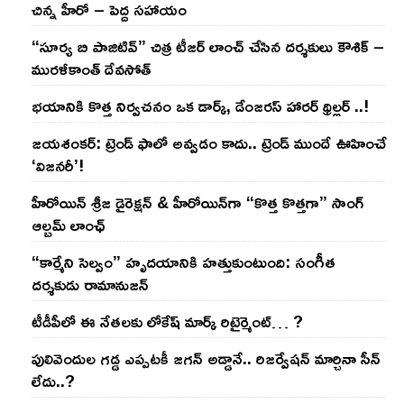
చిన్న హీరో – పెద్ద సహాయం
“సూర్య బి పాజిటివ్” చిత్ర టీజర్ లాంచ్ చేసిన‌ దర్శకులు కౌశిక్ –
మురళీకాంత్ దేవసోత్
భయానికి కొత్త నిర్వచనం ఒక డార్క్, డేంజరస్ హారర్ థ్రిల్లర్ ..!
జయశంకర్: ట్రెండ్‌ ఫాలో అవ్వడం కాదు.. ట్రెండ్‌ ముందే ఊహించే
‘విజనరీ’!
హీరోయిన్ శ్రీజ డైరెక్ష‌న్ & హీరోయిన్‌గా “కొత్త కొత్తగా” సాంగ్
ఆల్బమ్ లాంఛ్
“కార్మేని సెల్వం” హృదయానికి హత్తుకుంటుంది: సంగీత
దర్శకుడు రామానుజన్
టీడీపీలో ఈ నేత‌ల‌కు లోకేష్ మార్క్ రిటైర్మెంట్‌… ?
పులివెందుల గ‌డ్డ ఎప్ప‌ట‌కీ జ‌గ‌న్ అడ్డానే.. రిజ‌ర్వేష‌న్ మార్చినా సీన్
లేదు..?