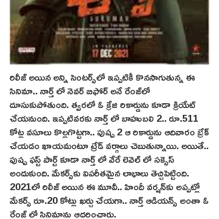
రిలీజ్ అయిన అన్ని సెంటర్స్‌లో ఇప్పటికీ కొనసాగుతున్న ఈ
సినిమా.. నార్త్ లో నెవర్ బిఫోర్ అనే రేంజ్‌లో
దూసుకుపోతుంది. త్వరలో ఓ క్రేజి రికార్డును కూడా క్రియేట్
చేయనుంది. ఇప్పటివరకు నార్త్ లో బాహుబలి 2.. రూ.511
కోట్ల వసూలు కొల్లగొట్టగా.. పుష్ప 2 ఆ రికార్డును ఆదివారం బ్రేక్
చేయడం ఖాయమంటూ ట్రేడ్ వర్గాలు చెబుతున్నాయి. అయితే..
పుష్ప ఫస్ట్ పార్ట్ కూడా నార్త్ లో వేరే లెవెల్ లో సక్సెస్
అందుకుంది. మేకర్స్‌కు విపరీతమైన లాభాలు తెచ్చిపెట్టింది.
2021లో రిలీజ్ అయిన ఈ మూవీ.. హిందీ వర్షన్‌కు అప్పట్లో
మేకర్స్ రూ.20 కోట్లు ఖర్చు చేయగా.. నార్త్ ఆడియన్స్ అంతా ఓ
రేంజ్ లో సినిమాను ఆదరించారు.