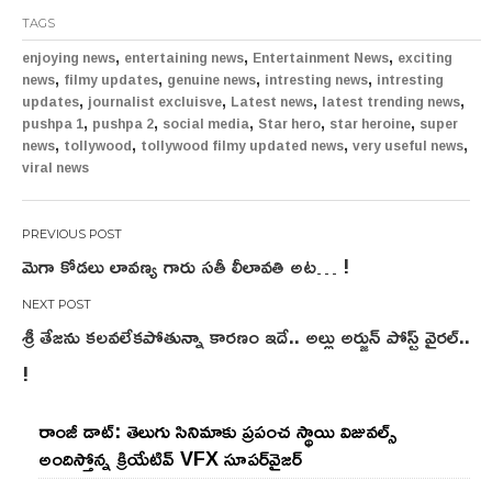
TAGS
,
,
,
enjoying news
entertaining news
Entertainment News
exciting
,
,
,
,
news
filmy updates
genuine news
intresting news
intresting
,
,
,
,
updates
journalist excluisve
Latest news
latest trending news
,
,
,
,
,
pushpa 1
pushpa 2
social media
Star hero
star heroine
super
,
,
,
,
news
tollywood
tollywood filmy updated news
very useful news
viral news
Post
మెగా కోడ‌లు లావ‌ణ్య గారు స‌తీ లీలావ‌తి అట‌… !
navigation
శ్రీ తేజను కలవలేకపోతున్నా కారణం ఇదే.. అల్లు అర్జున్ పోస్ట్ వైరల్..
!
రాంజీ డాట్: తెలుగు సినిమాకు ప్రపంచ స్థాయి విజువల్స్
అందిస్తోన్న క్రియేటివ్ VFX సూపర్‌వైజర్