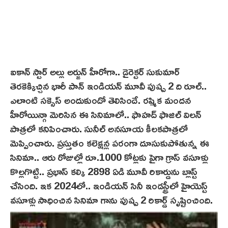
ఐకాన్ స్టార్ అల్లు అర్జున్ హీరోగా.. డైరెక్టర్ సుకుమార్
తెర‌కెక్కిచ్చిన భారీ పాన్‌ ఇండియన్ మూవీ పుష్ప 2 ది రూల్..
ఎలాంటి సక్సెస్ అందుకుందో తెలిసిందే. రష్మిక మందన
హీరోయిన్గా మెరిసిన ఈ సినిమాలో.. ఫాహ‌ద్ ఫాజిల్ విల‌న్
పాత్రలో కనిపించారు. సునీల్ అనసూయ కీలకపాత్రలో
మెప్పించారు. ప్రస్తుతం కలెక్షన్ల పరంగా దూసుకుపోతున్న ఈ
సినిమా.. ఆరు రోజుల్లో రూ.1000 కోట్లకు పైగా గ్రాస్ వసూళ్లు
కొల్లగొట్టి.. ప్రభాస్ కల్కి 2898 ఏడి మూవీ రికార్డును బ్లాస్ట్
చేసింది. ఇక 2024లో.. ఇండియన్ సినీ ఇండస్ట్రీలో హైయెస్ట్
వసూళ్లు సాధించిన సినిమా గాను పుష్ప 2 రికార్డ్ సృష్టించింది.