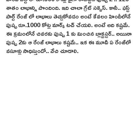
శాతం లాభాన్ని పొందింది. ఇది చాలా గ్రేట్ సక్సెస్. కానీ.. ఫస్ట్
పార్ట్ రేంజ్ లో లాభాలు తెచ్చుకోవడం అంటే కేవలం హిందీలోనే
పుష్ప రూ.1000 కోట్ల మార్క్‌ టచ్ చేయలి. అంటే అది కష్టమే.
ఈ క్రమంలోనే చివరకు పుష్ప 1 కు మించిన బ్లాక్బ‌స్ట‌ర్‌.. అయినా
పుష్ప 2కు ఆ రేంజ్ లాభాలు క‌ష్ట‌మే.. ఇక ఈ మూవీ ఏ రేంజ్‌లో
వసూళ్లు సాధిస్తుందో.. వేచి చూడాలి.