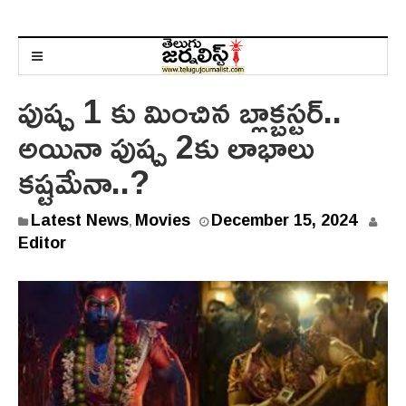
పుష్ప 1 కు మించిన బ్లాక్బ‌స్ట‌ర్‌..
అయినా పుష్ప 2కు లాభాలు
క‌ష్ట‌మేనా..?
D
Latest News
Movies
December 15, 2024
,
e
Editor
c
e
m
b
e
r
1