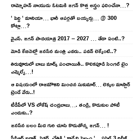
రామ్మోహ‌న్ నాయుడు ఓట‌మికి జ‌గ‌న్ కొత్త అస్త్రం ఫ‌లించేనా…?
‘ పెద్ది ‘ మానియా… భారీ ఆప‌ర్ల‌తో బ‌య్య‌ర్లు… @ 300
కోట్లా…?
వైఎస్‌. జ‌గ‌న్ పాద‌యాత్ర 2017 – 2027 … తేడా ఏంటి..?
మోడి కేబినెట్లో జ‌నసేన మంత్రి ఎవ‌రు.. ప‌వ‌న్ లెక్కేంటి..?
తిరువూరులో బాబు మార్క్ పంచాయితీ.. కొలిక‌పూడి సింగ‌ల్ టైం
ఎమ్మెల్యే…!
ఆ విష‌యంలో రాజ‌మౌళిని మించిన సుకుమార్‌… లెక్క‌ల మాస్టార్
ట్రెండే వేరు..!
టీడీపీలో VS లోకేష్ చంద్ర‌బాబు…. తండ్రి, కొడుకుల పోటీ
ఎందుకు..?
జ‌న‌సేన బ‌లం మీద గురి చూసి కొడుతోన్న జ‌గ‌న్‌… !
పీవీఆర్ ఐనాక్స్ పిక్చర్స్ చేతికి ‘ కార్మేని సెల్వం ‘ .. ఏప్రిల్ 3 రిలీజ్ ..