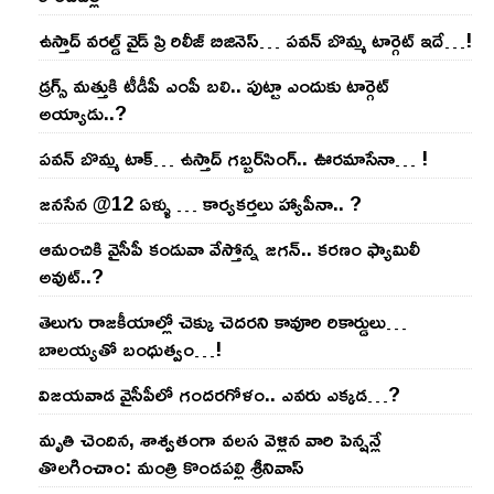
ఉస్తాద్ వ‌ర‌ల్డ్ వైడ్ ప్రి రిలీజ్ బిజినెస్‌… ప‌వ‌న్ బొమ్మ టార్గెట్ ఇదే…!
డ్రగ్స్ మత్తుకి టీడీపీ ఎంపీ బలి.. పుట్టా ఎందుకు టార్గెట్
అయ్యాడు..?
ప‌వ‌న్ బొమ్మ టాక్‌… ఉస్తాద్ గ‌బ్బ‌ర్‌సింగ్‌.. ఊర‌మాసేనా… !
జనసేన @12 ఏళ్ళు … కార్యకర్తలు హ్యాపీనా.. ?
ఆమంచికి వైసీపీ కండువా వేస్తోన్న జ‌గ‌న్‌.. క‌ర‌ణం ఫ్యామిలీ
అవుట్‌..?
తెలుగు రాజ‌కీయాల్లో చెక్కు చెద‌ర‌ని కావూరి రికార్డులు…
బాల‌య్యతో బంధుత్వం…!
విజ‌య‌వాడ వైసీపీలో గంద‌ర‌గోళం.. ఎవ‌రు ఎక్క‌డ‌…?
మృతి చెందిన, శాశ్వతంగా వలస వెళ్లిన వారి పెన్ష‌న్లే
తొల‌గించాం: మంత్రి కొండపల్లి శ్రీనివాస్