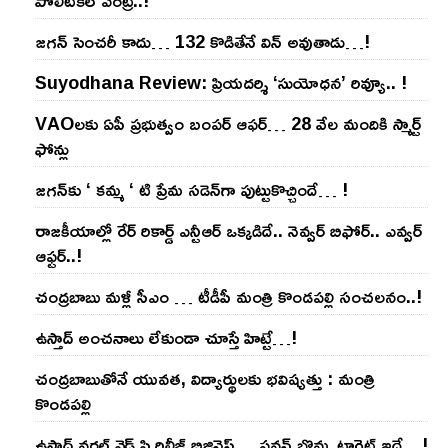
పొలిటికల్ ఎంట్రీ..!
జ‌గ‌న్ సెంచ‌రీ కాదు… 132 కొడితేనే విన్ అవుతాడు…!
Suyodhana Review: ప్రియదర్శి ‘సుయోధన’ రివ్యూ.. !
VAOల‌కు ఏపీ ప్ర‌భుత్వం బంప‌ర్ ఆఫ‌ర్‌… 28 వేల మందికి స్మార్ట్
ఫోన్లు
జ‌గ‌న్‌కు ‘ క‌మ్మ ‘ టి ప్రేమ స‌డెన్‌గా పుట్టుకొచ్చిందే… !
రాజ‌కీయాల్లో రేర్ రికార్డ్ ఎన్టీఆర్ ఒక్క‌డిదే.. నెవ్వ‌ర్ బిఫోర్‌.. ఎవ్వ‌ర్
ఆఫ్ట‌ర్‌..!
చంద్ర‌బాబు మ‌ళ్లీ సీఎం … టీడీపీ మంత్రి కొండ‌ప‌ల్లి సంచ‌ల‌నం..!
ఉస్తాద్ అంచ‌నాలు లేకుండా చూస్తే హిట్టే…!
చంద్ర‌బాబుతోనే యువ‌త‌, విద్యార్థుల‌కు భ‌విష్య‌త్తు : మంత్రి
కొండ‌ప‌ల్లి
ఉస్తాద్ వ‌ర‌ల్డ్ వైడ్ ప్రి రిలీజ్ బిజినెస్‌… ప‌వ‌న్ బొమ్మ టార్గెట్ ఇదే…!