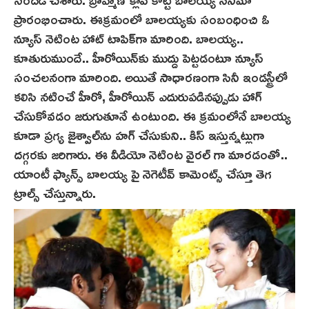
ప్రారంభించారు. ఈక్ర‌మంలో బాలయ్య‌కు సంబంధించి ఓ
న్యూస్ నెటింట హాట్ టాపిక్‌గా మారింది. బాలయ్య..
కూతురుముందే.. హీరోయిన్‌కు ముద్దు పెట్టడంటూ న్యూస్
సంచలనంగా మారింది. అయితే సాధారణంగా సినీ ఇండస్ట్రీలో
క‌లిసి న‌టించే హీరో, హీరోయిన్ ఎదురుపడినప్పుడు హాగ్
చేసుకోవడం జరుగుతూనే ఉంటుంది. ఈ క్రమంలోనే బాలయ్య
కూడా ప్ర‌గ్య జైశ్వాల్‌ను హగ్ చేసుకుని.. కిస్ ఇస్తున్నట్లుగా
దగ్గరకు జరిగారు. ఈ వీడియో నెటింట‌ వైరల్ గా మారడంతో..
యాంటీ ఫ్యాన్స్ బాల‌య్య పై నెగెటీవ్‌ కామెంట్స్ చేస్తూ తెగ
ట్రాల్స్ చేస్తున్నారు.