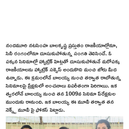
నందమూరి నట‌సింహ బాలకృష్ణ ప్రస్తుతం రాజకీయాల్లోనూ,
సినీ రంగంలోనూ దూసుకుపోతున్న సంగతి తెలిసిందే. ఓ
పక్కన సినిమాల్లో హ్యాట్రిక్ హిట్లతో దూసుకుపోతునే మ‌రోప‌క్క‌
రాజకీయాలను హ్యాట్రిక్ సక్సెస్ అందుకొని మంచి జోరు మీద
ఉన్నాడు. ఈ క్రమంలోనే బాలయ్య నుంచి త‌ర్వాత రాబోతున్న
సినిమాల‌పై ప్రేక్ష‌కులో అంచ‌నాలు విప‌రీతంగా పెరిగాయి. ఇక
త్వ‌ర‌లోనే బాల‌య్య నుంచి త‌న 1009వ సినిమా ప్‌రేక్ష‌కుల
ముందుకు రానుంది. ఇక బాల‌య్య ఈ మూవీ త‌ర్వాత‌ తన
నెక్స్ట్ మూవీ పై ఫోకస్ పెట్టాడు.