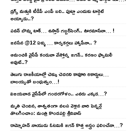
డ్రగ్స్ మత్తుకి టీడీపీ ఎంపీ బలి.. పుట్టా ఎందుకు టార్గెట్
అయ్యాడు..?
ప‌వ‌న్ బొమ్మ టాక్‌… ఉస్తాద్ గ‌బ్బ‌ర్‌సింగ్‌.. ఊర‌మాసేనా… !
జనసేన @12 ఏళ్ళు … కార్యకర్తలు హ్యాపీనా.. ?
ఆమంచికి వైసీపీ కండువా వేస్తోన్న జ‌గ‌న్‌.. క‌ర‌ణం ఫ్యామిలీ
అవుట్‌..?
తెలుగు రాజ‌కీయాల్లో చెక్కు చెద‌ర‌ని కావూరి రికార్డులు…
బాల‌య్యతో బంధుత్వం…!
విజ‌య‌వాడ వైసీపీలో గంద‌ర‌గోళం.. ఎవ‌రు ఎక్క‌డ‌…?
మృతి చెందిన, శాశ్వతంగా వలస వెళ్లిన వారి పెన్ష‌న్లే
తొల‌గించాం: మంత్రి కొండపల్లి శ్రీనివాస్
రామ్మోహ‌న్ నాయుడు ఓట‌మికి జ‌గ‌న్ కొత్త అస్త్రం ఫ‌లించేనా…?