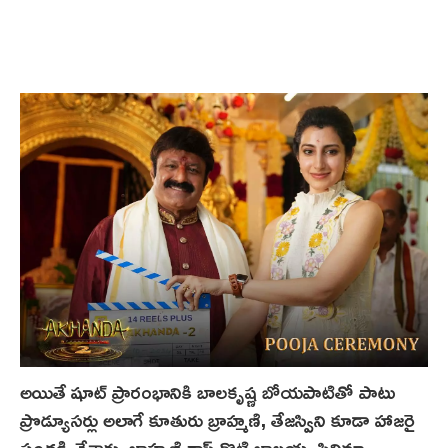
అయితే షూట్ ప్రారంభానికి బాలకృష్ణ బోయపాటితో పాటు
ప్రొడ్యూసర్లు అలాగే కూతురు బ్రాహ్మణి, తేజస్విని కూడా హాజరై
సందడి చేశారు. బ్రాహ్మణి క్లాప్‌ కొట్టి బాల‌య్య సినిమా