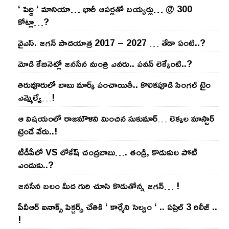
‘ పెద్ది ‘ మానియా… భారీ ఆప‌ర్ల‌తో బ‌య్య‌ర్లు… @ 300
కోట్లా…?
వైఎస్‌. జ‌గ‌న్ పాద‌యాత్ర 2017 – 2027 … తేడా ఏంటి..?
మోడి కేబినెట్లో జ‌నసేన మంత్రి ఎవ‌రు.. ప‌వ‌న్ లెక్కేంటి..?
తిరువూరులో బాబు మార్క్ పంచాయితీ.. కొలిక‌పూడి సింగ‌ల్ టైం
ఎమ్మెల్యే…!
ఆ విష‌యంలో రాజ‌మౌళిని మించిన సుకుమార్‌… లెక్క‌ల మాస్టార్
ట్రెండే వేరు..!
టీడీపీలో VS లోకేష్ చంద్ర‌బాబు…. తండ్రి, కొడుకుల పోటీ
ఎందుకు..?
జ‌న‌సేన బ‌లం మీద గురి చూసి కొడుతోన్న జ‌గ‌న్‌… !
పీవీఆర్ ఐనాక్స్ పిక్చర్స్ చేతికి ‘ కార్మేని సెల్వం ‘ .. ఏప్రిల్ 3 రిలీజ్ ..
!