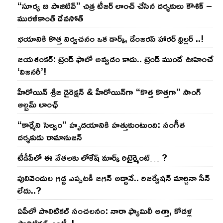
“సూర్య బి పాజిటివ్” చిత్ర టీజర్ లాంచ్ చేసిన‌ దర్శకులు కౌశిక్ –
మురళీకాంత్ దేవసోత్
భయానికి కొత్త నిర్వచనం ఒక డార్క్, డేంజరస్ హారర్ థ్రిల్లర్ ..!
జయశంకర్: ట్రెండ్‌ ఫాలో అవ్వడం కాదు.. ట్రెండ్‌ ముందే ఊహించే
‘విజనరీ’!
హీరోయిన్ శ్రీజ డైరెక్ష‌న్ & హీరోయిన్‌గా “కొత్త కొత్తగా” సాంగ్
ఆల్బమ్ లాంఛ్
“కార్మేని సెల్వం” హృదయానికి హత్తుకుంటుంది: సంగీత
దర్శకుడు రామానుజన్
టీడీపీలో ఈ నేత‌ల‌కు లోకేష్ మార్క్ రిటైర్మెంట్‌… ?
పులివెందుల గ‌డ్డ ఎప్ప‌ట‌కీ జ‌గ‌న్ అడ్డానే.. రిజ‌ర్వేష‌న్ మార్చినా సీన్
లేదు..?
ఏపీలో పొలిటిక‌ల్ సంచ‌ల‌నం: నారా ఫ్యామిలీ అత్తా, కోడ‌ళ్ల