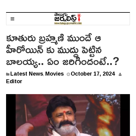
కూతురు బ్రహ్మణి ముందే ఆ
హీరోయిన్ కు ముద్దు పెట్టిన
బాలయ్య.. ఏం జరిగిందంటే..?
O
Latest News
Movies
October 17, 2024
,
c
Editor
t
o
b
e
r
1
7