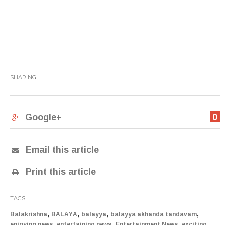
SHARING
Google+
0
Email this article
Print this article
TAGS
,
,
,
,
Balakrishna
BALAYA
balayya
balayya akhanda tandavam
,
,
,
enjoying news
entertaining news
Entertainment News
exciting