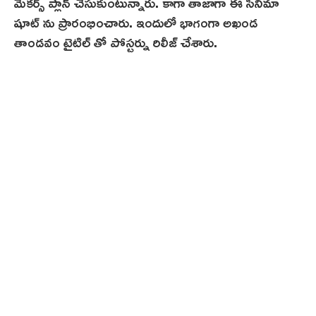
మేకర్స్ ప్లాన్ చేసుకుంటున్నారు. కాగా తాజాగా ఈ సినిమా
షూట్ ను ప్రారంభించారు. ఇందులో భాగంగా అఖండ
తాండవం టైటిల్ తో పోస్టర్ను రిలీజ్ చేశారు.