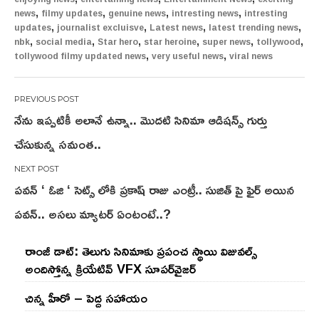
,
,
,
,
news
filmy updates
genuine news
intresting news
intresting
,
,
,
,
updates
journalist excluisve
Latest news
latest trending news
,
,
,
,
,
,
nbk
social media
Star hero
star heroine
super news
tollywood
,
,
tollywood filmy updated news
very useful news
viral news
Post
నేను ఇప్పటికీ అలానే ఉన్నా.. మొదటి సినిమా ఆడిషన్స్ గుర్తు
navigation
చేసుకున్న సమంత..
పవన్ ‘ ఓజి ‘ సెట్స్ లోకి ప్రకాష్ రాజు ఎంట్రీ.. సుజిత్ పై ఫైర్ అయిన
పవన్.. అసలు మ్యాటర్ ఏంటంటే..?
రాంజీ డాట్: తెలుగు సినిమాకు ప్రపంచ స్థాయి విజువల్స్
అందిస్తోన్న క్రియేటివ్ VFX సూపర్‌వైజర్
చిన్న హీరో – పెద్ద సహాయం