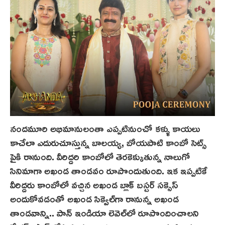
నందమూరి అభిమానులంతా ఎప్పటినుంచో కళ్ళు కాయలు
కాచేలా ఎదురుచూస్తున్న బాలయ్య, బోయపాటి కాంబో సెట్స్
పైకి రానుంది. వీరిద్దరి కాంబోలో తెర‌కెక్కుతున్న నాలుగో
సినిమాగా అఖండ తాండవం రూపొందుతుంది. ఇక ఇప్పటికే
వీరిద్దరు కాంబోలో వ‌చ్చిన అఖండ బ్లాక్ బ‌స్టర్ సక్సెస్
అందుకోవడంతో అఖండ సిక్వెల్‌గా రానున్న అఖండ‌
తాండవాన్ని.. పాన్‌ ఇండియా లెవెల్‌లో రూపొందించాలని