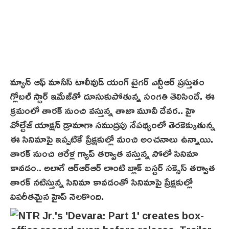
మ్యాన్ ఆఫ్ మాసేస్ టాలీవుడ్ యంగ్ టైగర్ ఎన్టీఆర్ ప్రస్తుతం
గ్లోబల్ స్టార్ ఇమేజ్‌తో దూసుకుపోతున్న సంగతి తెలిసిందే. ఈ
క్రమంలో తారక్ నుంచి వస్తున్న తాజా మూవీ దేవర.. హై
వోల్టేజ్ యాక్షన్ డ్రామాగా సముద్రపు నేపథ్యంలో తెర‌కెక్కుతున్న
ఈ సినిమాపై ఇప్పటికే ప్రేక్షకుల్లో మంచి అంచనాలు ఉన్నాయి.
తారక్ నుంచి ఆరేళ్ల గ్యాప్ తర్వాత వస్తున్న సోలో సినిమా
కావడం.. అలాగే ఆర్‌ఆర్ఆర్ లాంటి బ్లాక్ బ‌స్టర్ సక్సెస్ తర్వాత
తారక్ నటిస్తున్న సినిమా కావడంతో సినిమాపై ప్రేక్షకుల్లో
విపరీతమైన హైప్ నెలకొంది.