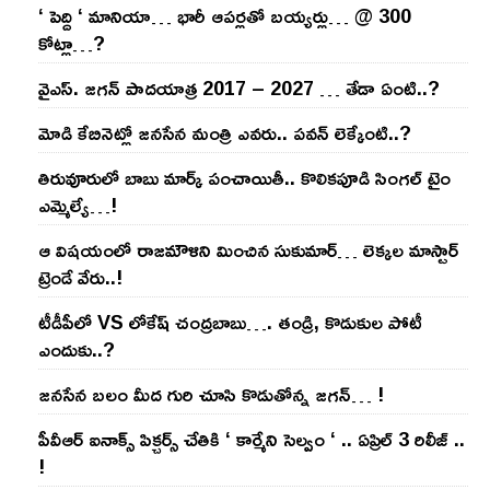
‘ పెద్ది ‘ మానియా… భారీ ఆప‌ర్ల‌తో బ‌య్య‌ర్లు… @ 300
కోట్లా…?
వైఎస్‌. జ‌గ‌న్ పాద‌యాత్ర 2017 – 2027 … తేడా ఏంటి..?
మోడి కేబినెట్లో జ‌నసేన మంత్రి ఎవ‌రు.. ప‌వ‌న్ లెక్కేంటి..?
తిరువూరులో బాబు మార్క్ పంచాయితీ.. కొలిక‌పూడి సింగ‌ల్ టైం
ఎమ్మెల్యే…!
ఆ విష‌యంలో రాజ‌మౌళిని మించిన సుకుమార్‌… లెక్క‌ల మాస్టార్
ట్రెండే వేరు..!
టీడీపీలో VS లోకేష్ చంద్ర‌బాబు…. తండ్రి, కొడుకుల పోటీ
ఎందుకు..?
జ‌న‌సేన బ‌లం మీద గురి చూసి కొడుతోన్న జ‌గ‌న్‌… !
పీవీఆర్ ఐనాక్స్ పిక్చర్స్ చేతికి ‘ కార్మేని సెల్వం ‘ .. ఏప్రిల్ 3 రిలీజ్ ..
!