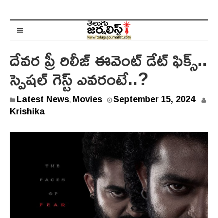
దేవర ప్రీ రిలీజ్ ఈవెంట్ డేట్ ఫిక్స్..
స్పెషల్ గెస్ట్ ఎవరంటే..?
Latest News
Movies
September 15, 2024
,
Krishika