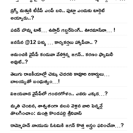
డ్రగ్స్ మత్తుకి టీడీపీ ఎంపీ బలి.. పుట్టా ఎందుకు టార్గెట్
అయ్యాడు..?
ప‌వ‌న్ బొమ్మ టాక్‌… ఉస్తాద్ గ‌బ్బ‌ర్‌సింగ్‌.. ఊర‌మాసేనా… !
జనసేన @12 ఏళ్ళు … కార్యకర్తలు హ్యాపీనా.. ?
ఆమంచికి వైసీపీ కండువా వేస్తోన్న జ‌గ‌న్‌.. క‌ర‌ణం ఫ్యామిలీ
అవుట్‌..?
తెలుగు రాజ‌కీయాల్లో చెక్కు చెద‌ర‌ని కావూరి రికార్డులు…
బాల‌య్యతో బంధుత్వం…!
విజ‌య‌వాడ వైసీపీలో గంద‌ర‌గోళం.. ఎవ‌రు ఎక్క‌డ‌…?
మృతి చెందిన, శాశ్వతంగా వలస వెళ్లిన వారి పెన్ష‌న్లే
తొల‌గించాం: మంత్రి కొండపల్లి శ్రీనివాస్
రామ్మోహ‌న్ నాయుడు ఓట‌మికి జ‌గ‌న్ కొత్త అస్త్రం ఫ‌లించేనా…?