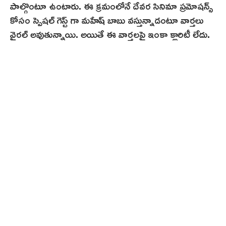
పాల్గొంటూ ఉంటారు. ఈ క్రమంలోనే దేవర సినిమా ప్రమోషన్స్
కోసం స్పెషల్ గెస్ట్ గా మహేష్ బాబు వస్తున్నాడంటూ వార్తలు
వైరల్ అవుతున్నాయి. అయితే ఈ వార్తలపై ఇంకా క్లారిటీ లేదు.