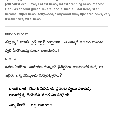
,
,
,
journalist excluisve
Latest news
latest trending news
Mahesh
,
,
,
Babu as special guest Devara
social media
Star hero
star
,
,
,
,
heroine
super news
tollywood
tollywood filmy updated news
very
,
useful news
viral news
Post
దేవుళ్ళు ‘ మూవీ చైల్డ్ ఆర్టిస్ట్ గుర్తుందా.. ఆ అమ్మడి అందం ముందు
navigation
స్టార్ హీరోయిన్లు కూడా బలాదూర్..!
ఒకరు హీరోగా, మరొకరు మ్యూజిక్ డైరెక్టర్‌గా దూసుకుపోతున్న ఈ
ఇద్దరు అన్నదమ్ములను గుర్తుపట్టారా..?
రాంజీ డాట్: తెలుగు సినిమాకు ప్రపంచ స్థాయి విజువల్స్
అందిస్తోన్న క్రియేటివ్ VFX సూపర్‌వైజర్
చిన్న హీరో – పెద్ద సహాయం