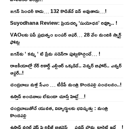
జ‌గ‌న్ సెంచ‌రీ కాదు… 132 కొడితేనే విన్ అవుతాడు…!
Suyodhana Review: ప్రియదర్శి ‘సుయోధన’ రివ్యూ.. !
VAOల‌కు ఏపీ ప్ర‌భుత్వం బంప‌ర్ ఆఫ‌ర్‌… 28 వేల మందికి స్మార్ట్
ఫోన్లు
జ‌గ‌న్‌కు ‘ క‌మ్మ ‘ టి ప్రేమ స‌డెన్‌గా పుట్టుకొచ్చిందే… !
రాజ‌కీయాల్లో రేర్ రికార్డ్ ఎన్టీఆర్ ఒక్క‌డిదే.. నెవ్వ‌ర్ బిఫోర్‌.. ఎవ్వ‌ర్
ఆఫ్ట‌ర్‌..!
చంద్ర‌బాబు మ‌ళ్లీ సీఎం … టీడీపీ మంత్రి కొండ‌ప‌ల్లి సంచ‌ల‌నం..!
ఉస్తాద్ అంచ‌నాలు లేకుండా చూస్తే హిట్టే…!
చంద్ర‌బాబుతోనే యువ‌త‌, విద్యార్థుల‌కు భ‌విష్య‌త్తు : మంత్రి
కొండ‌ప‌ల్లి
ఉస్తాద్ వ‌ర‌ల్డ్ వైడ్ ప్రి రిలీజ్ బిజినెస్‌… ప‌వ‌న్ బొమ్మ టార్గెట్ ఇదే…!