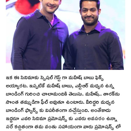
ఇక ఈ సినిమాకు స్పెషల్ గెస్ట్ గా మహేష్ బాబు ఫిక్స్
అయ్యారట. ఇప్పటికే మహేష్ బాబు, ఎన్టీఆర్ మధ్య‌న ఉన్న
బాండింగ్ గురించి చాలామందికి తెలుసు. మహేష్.. తారక్‌ను
సొంత తమ్ముడిగా ఫీల్ అవుతూ ఉంటారు. వీరిద్దరి మధ్యన
బాండింగ్ ఫ్యాన్స్ కు విపరీతంగా నచ్చేస్తుంది. అంతేకాదు
ఇద్దరూ ఎవరి సినిమా ప్రమోషన్స్ కు ఎవరు అవసరం ఉన్నా
సరే కచ్చితంగా తమ వంతు సహాయంగా వారు ప్రమోషన్స్ లో