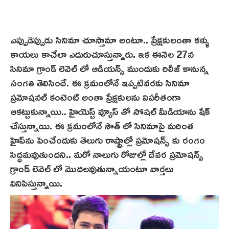
ఎప్పుడెప్పుడు సినిమా చూస్తామా అంటూ.. ప్రేక్షకులంతా కళ్ళు
కాయలు కాచేలా ఎదురుచూస్తున్నారు. ఇక ఈనెల 27న
సినిమా గ్రాండ్ లెవెల్ లో ఆడియన్స్‌ ముందుకు రిలీజ్ కానున్న
సంగతి తెలిసిందే. ఈ క్రమంలోనే ఇప్పటివరకు సినిమా
ప్రమోషనల్ కంటెంట్ అంతా ప్రేక్షకులను విపరీతంగా
ఆకట్టుకున్నాయి.. హైయెస్ట్ వ్యూస్ తో సోషల్ మీడియాను షేక్
చేస్తున్నాయి. ఈ క్రమంలోనే సౌత్ లో సినిమాపై మరింత
హైప్‌ను పెంచేందుకు తెలుగు రాష్ట్రాల్లో ప్రమోషన్స్ కు రంగం
సిద్ధమవుతుందని.. మరో నాలుగు రోజుల్లో దేవర ప్రమోషన్స్
గ్రాండ్ లెవెల్ లో మొదలవుతున్నాయంటూ వార్తలు
వినిపిస్తున్నాయి.