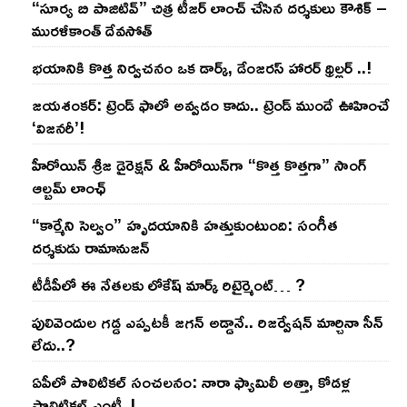
“సూర్య బి పాజిటివ్” చిత్ర టీజర్ లాంచ్ చేసిన‌ దర్శకులు కౌశిక్ –
మురళీకాంత్ దేవసోత్
భయానికి కొత్త నిర్వచనం ఒక డార్క్, డేంజరస్ హారర్ థ్రిల్లర్ ..!
జయశంకర్: ట్రెండ్‌ ఫాలో అవ్వడం కాదు.. ట్రెండ్‌ ముందే ఊహించే
‘విజనరీ’!
హీరోయిన్ శ్రీజ డైరెక్ష‌న్ & హీరోయిన్‌గా “కొత్త కొత్తగా” సాంగ్
ఆల్బమ్ లాంఛ్
“కార్మేని సెల్వం” హృదయానికి హత్తుకుంటుంది: సంగీత
దర్శకుడు రామానుజన్
టీడీపీలో ఈ నేత‌ల‌కు లోకేష్ మార్క్ రిటైర్మెంట్‌… ?
పులివెందుల గ‌డ్డ ఎప్ప‌ట‌కీ జ‌గ‌న్ అడ్డానే.. రిజ‌ర్వేష‌న్ మార్చినా సీన్
లేదు..?
ఏపీలో పొలిటిక‌ల్ సంచ‌ల‌నం: నారా ఫ్యామిలీ అత్తా, కోడ‌ళ్ల
పొలిటికల్ ఎంట్రీ..!