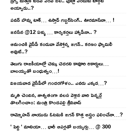
డ్రగ్స్ మత్తుకి టీడీపీ ఎంపీ బలి.. పుట్టా ఎందుకు టార్గెట్
అయ్యాడు..?
ప‌వ‌న్ బొమ్మ టాక్‌… ఉస్తాద్ గ‌బ్బ‌ర్‌సింగ్‌.. ఊర‌మాసేనా… !
జనసేన @12 ఏళ్ళు … కార్యకర్తలు హ్యాపీనా.. ?
ఆమంచికి వైసీపీ కండువా వేస్తోన్న జ‌గ‌న్‌.. క‌ర‌ణం ఫ్యామిలీ
అవుట్‌..?
తెలుగు రాజ‌కీయాల్లో చెక్కు చెద‌ర‌ని కావూరి రికార్డులు…
బాల‌య్యతో బంధుత్వం…!
విజ‌య‌వాడ వైసీపీలో గంద‌ర‌గోళం.. ఎవ‌రు ఎక్క‌డ‌…?
మృతి చెందిన, శాశ్వతంగా వలస వెళ్లిన వారి పెన్ష‌న్లే
తొల‌గించాం: మంత్రి కొండపల్లి శ్రీనివాస్
రామ్మోహ‌న్ నాయుడు ఓట‌మికి జ‌గ‌న్ కొత్త అస్త్రం ఫ‌లించేనా…?
‘ పెద్ది ‘ మానియా… భారీ ఆప‌ర్ల‌తో బ‌య్య‌ర్లు… @ 300