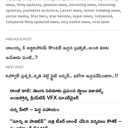
,
,
,
,
news
filmy updates
genuine news
intresting news
intresting
,
,
,
,
updates
journalist excluisve
Latest news
latest trending news
,
,
,
,
,
social media
Star hero
star heroine
super news
tollywood
,
,
tollywood filmy updated news
very useful news
viral news
Post
బాలయ్య కి అద్దిరిపోయే కౌంటర్ ఇచ్చిన బ్రహ్మాజీ..అంత మాట
navigation
అనేశాడు ఏంటి..?
రిపోర్టర్ ప్రశ్నకి..కృతి శెట్టి స్ట్రైట్ ఆన్సర్.. భలేగా ఇచ్చిపడేసిందిగా..!!
రాంజీ డాట్: తెలుగు సినిమాకు ప్రపంచ స్థాయి విజువల్స్
అందిస్తోన్న క్రియేటివ్ VFX సూపర్‌వైజర్
చిన్న హీరో – పెద్ద సహాయం
“సూర్య బి పాజిటివ్” చిత్ర టీజర్ లాంచ్ చేసిన‌ దర్శకులు కౌశిక్ –
మురళీకాంత్ దేవసోత్