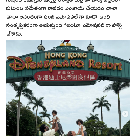
కుటుంబ సమేతంగా రావడం ఎంజాయ్ చేయడం చాలా
చాలా ఆనందంగా ఉంది ఎమోషనల్ గా కూడా ఉంది
సంతృప్తికరంగా అనిపిస్తుంది “అంటూ ఎమోషనల్ గా పోస్ట్
చేశాడు.