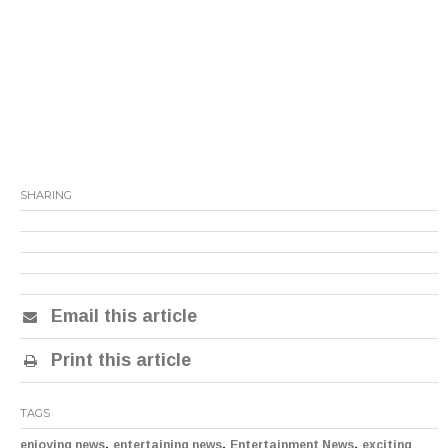
SHARING
Email this article
Print this article
TAGS
,
,
,
enjoying news
entertaining news
Entertainment News
exciting