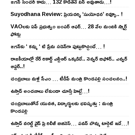
జ‌గ‌న్ సెంచ‌రీ కాదు… 132 కొడితేనే విన్ అవుతాడు…!
Suyodhana Review: ప్రియదర్శి ‘సుయోధన’ రివ్యూ.. !
VAOల‌కు ఏపీ ప్ర‌భుత్వం బంప‌ర్ ఆఫ‌ర్‌… 28 వేల మందికి స్మార్ట్
ఫోన్లు
జ‌గ‌న్‌కు ‘ క‌మ్మ ‘ టి ప్రేమ స‌డెన్‌గా పుట్టుకొచ్చిందే… !
రాజ‌కీయాల్లో రేర్ రికార్డ్ ఎన్టీఆర్ ఒక్క‌డిదే.. నెవ్వ‌ర్ బిఫోర్‌.. ఎవ్వ‌ర్
ఆఫ్ట‌ర్‌..!
చంద్ర‌బాబు మ‌ళ్లీ సీఎం … టీడీపీ మంత్రి కొండ‌ప‌ల్లి సంచ‌ల‌నం..!
ఉస్తాద్ అంచ‌నాలు లేకుండా చూస్తే హిట్టే…!
చంద్ర‌బాబుతోనే యువ‌త‌, విద్యార్థుల‌కు భ‌విష్య‌త్తు : మంత్రి
కొండ‌ప‌ల్లి
ఉస్తాద్ వ‌ర‌ల్డ్ వైడ్ ప్రి రిలీజ్ బిజినెస్‌… ప‌వ‌న్ బొమ్మ టార్గెట్ ఇదే…!