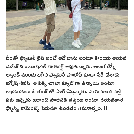
దీంతో ఫ్యామిలీ లైఫ్ అంటే అదే బాసు అంటూ కొందరు ఆయన
మెసేజ్ ని ఎమోషనల్ గా కనెక్ట్ అవుతున్నారు. అలాగే డిస్నీ
ల్యాండ్ ముందు దిగిన ఫ్యామిలీ ఫొటోస్ కూడా షేర్ చేశాడు
విగ్నేష్ శివన్. ఆ పిక్స్ చాలా క్యూట్ గా ఉన్నాయి అంటూ
అభిమానులు ఓ రేంజ్ లో పొగిడేస్తున్నారు. నయనతార వల్లే
నీకు ఇప్పుడు ఇలాంటి పొజిషన్ వచ్చింది అంటూ నయనతార
ఫ్యాన్స్ కామెంట్స్ పెడుతూ ఉండడం గమనార్హం..!!