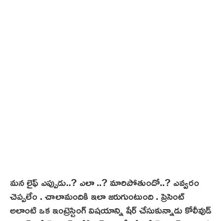
4
మన లైఫ్ ఎప్పుడు..? ఎలా ..? మారిపోతుందో..? ఎవ్వరం
చెప్పలేం . చాలామందికి ఇలా జరుగుంటుంది . ప్రెసెంట్
అలాంటి ఒక ఇంట్రెస్టింగ్ విషయాన్ని షేర్ చేసుకున్నాడు కోలీవుడ్